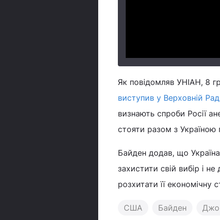
Як повідомляв УНІАН, 8 
виступив у Верховній Рад
визнають спроби Росії а
стояти разом з Україною п
Байден додав, що Україна
захистити свій вибір і не
розхитати її економічну с
США
Байден
Джо