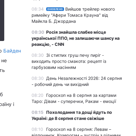
08:34
Вийшов трейлер нового
ОНОВЛЕНО
римейку "Афери Томаса Крауна" від
Майкла Б. Джордана
08:30
Росія знайшла слабке місце
української ППО, не залишаючи шансу на
реакцію, - CNN
жо
Байден
08:30
Зі стиглих груш печу пиріг -
 не
виходить просто смакота: рецепт із
гарбузовим насінням
ть
08:30
День Незалежності 2026: 24 серпня
- робочий день чи вихідний
об
08:20
Гороскоп на 8 серпня за картами
Таро: Дівам - суперечки, Ракам - емоції
аїну і
08:15
Похолодання та дощі йдуть по
Україні: де 8 серпня стане свіжіше
08:10
Гороскоп на 8 серпня: Левам –
відпочинок, Козерогам – зустріч з рідними