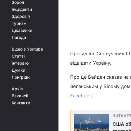
Зброя
Інциденти
Здоров'я
Туризм
Цікавинки
Погода
Відео з Youtube
Президент Сполучених Шт
Статті
відвідати Україну.
Інтерв'ю
Думки
Про це Байден сказав на 
Лонгріди
Зеленським у Білому домі
Архів
Facebook
).
Вакансії
Контакти
ЧИТАЙТ
США обі