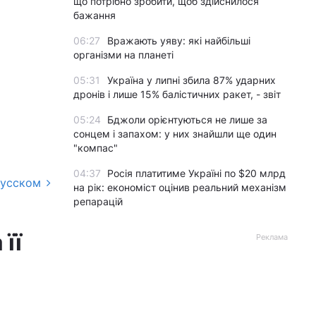
що потрібно зробити, щоб здійснилося
бажання
06:27
Вражають уяву: які найбільші
організми на планеті
05:31
Україна у липні збила 87% ударних
дронів і лише 15% балістичних ракет, - звіт
05:24
Бджоли орієнтуються не лише за
сонцем і запахом: у них знайшли ще один
"компас"
04:37
Росія платитиме Україні по $20 млрд
русском
на рік: економіст оцінив реальний механізм
репарацій
її
Реклама