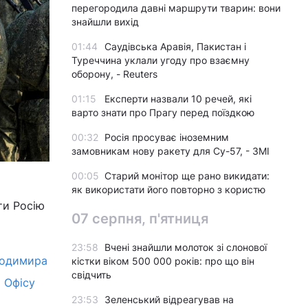
перегородила давні маршрути тварин: вони
знайшли вихід
01:44
Саудівська Аравія, Пакистан і
Туреччина уклали угоду про взаємну
оборону, - Reuters
01:15
Експерти назвали 10 речей, які
варто знати про Прагу перед поїздкою
00:32
Росія просуває іноземним
замовникам нову ракету для Су-57, - ЗМІ
00:05
Старий монітор ще рано викидати:
як використати його повторно з користю
ти Росію
07 серпня, п'ятниця
23:58
Вчені знайшли молоток зі слонової
олодимира
кістки віком 500 000 років: про що він
свідчить
і Офісу
23:53
Зеленський відреагував на