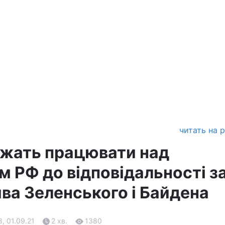
читать на 
жать працювати над
 РФ до відповідальності за 
ява Зеленського і Байдена
3, 01.09.21
2 хв.
1380