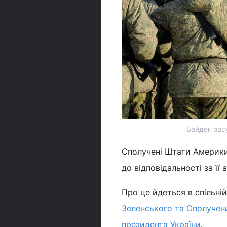
Байден зас
Сполучені Штати Америки
до відповідальності за її 
Про це йдеться в спільні
Зеленського та Сполучен
президента України
.