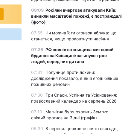
08:09
Росіяни вчергове атакували Київ:
виникли масштабні пожежі, є постраждалі
(фото)
07:55
Чи можна їсти огризок яблука: що
s
станеться, якщо проковтнути насіння
07:36
РФ повністю знищила житловий
будинок на Київщині: загинуло троє
людей, серед них дитина
07:31
Полуниця проти лохини:
дослідження показало, в якій ягоді більше
поживних речовин
07:30
Три Спаси, Успіння та Усікновення:
православний календар на серпень 2026
07:10
Магнітна буря охопить Землю:
свіжий прогноз на 3 дні (графік)
06:30
8 серпня: церковне свято сьогодні,