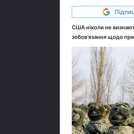
Підпиш
США ніколи не визнают
зобов’язання щодо при