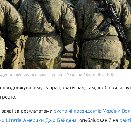
удив російську агресію стосовно України / фото REUTERS
 продовжуватимуть працювати над тим, щоб притягну
агресію.
й заяві за результатами
зустрічі президентів України В
их Штатів Америки Джо Байдена
, опублікованій на
сайт