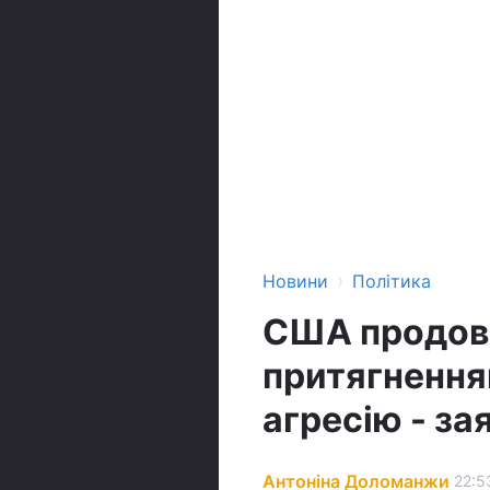
›
Новини
Політика
США продов
притягненням
агресію - за
Антоніна Доломанжи
22:5