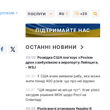
русском
RU
+20
ПОСЛУГИ
ПІДТРИМАЙТЕ НАС
ОСТАННІ НОВИНИ
09:59
Розвідка США пов’язує з Росією
дрон з вибухівкою в аеропорту Лейпцига,
- WSJ
09:30
У США вчені виявили рибу, яка може
жити понад 400 років: що про неї відомо
09:27
"Цій людині не місце тут": Усик різко
засудив рішення МОК щодо Росії на
Олімпіаді
09:26
Росія вночі атакувала Україну 6