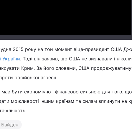
Video
грудня 2015 року на той момент віце-президент США Д
і України
. Тоді він заявив, що США не визнавали і ніколи
нексувати Крим. За його словами, США продовжуватиму
роти російської агресії.
 має бути економічно і фінансово сильною для того, щ
 дати можливості іншим країнам та силам вплинути на кр
табільність.
 Байден