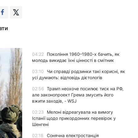
ати
04:22
Покоління 1960–1980-х бачить, як
молодь викидає їхні цінності в смітник
03:10
Чи справді родзинки такі корисні, як
усі думають: відповідь дієтологів
02:56
Трамп неохоче посилює тиск на РФ,
але законопроект Грема змусить його
вжити заходів, - WSJ
02:23
Мелоні відреагувала на вимогу
Іспанії щодо прикордонних перевірок у
Шенгені
02:18
Сонячна електростанція