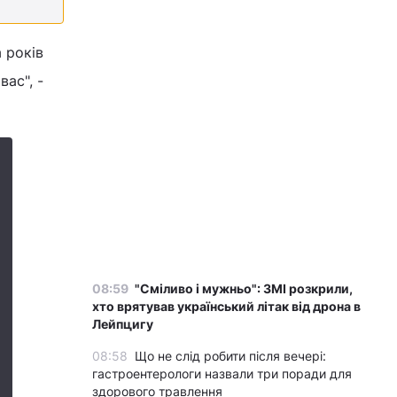
 років
ас", -
08:59
"Сміливо і мужньо": ЗМІ розкрили,
хто врятував український літак від дрона в
Лейпцигу
08:58
Що не слід робити після вечері:
гастроентерологи назвали три поради для
здорового травлення