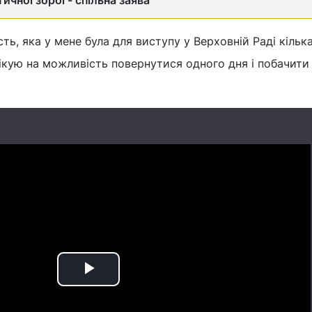
тичної зброї - спільна заява
ть, яка у мене була для виступу у Верховній Раді кілька
чікую на можливість повернутися одного дня і побачити в
Play