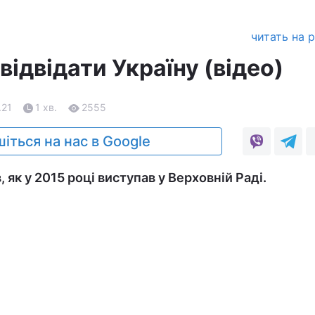
читать на 
відвідати Україну (відео)
.21
1 хв.
2555
іться на нас в Google
як у 2015 році виступав у Верховній Раді.