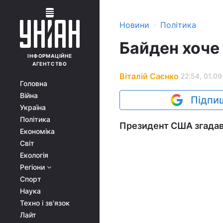
›
Новини
Політика
Байден хоче 
ІНФОРМАЦІЙНЕ
АГЕНТСТВО
Віталій Саєнко
22:54, 01.09
Головна
Війна
Підпиш
Україна
Політика
Президент США згадав, 
Економіка
Світ
Екологія
Регіони
Спорт
Наука
Техно і зв'язок
Лайт