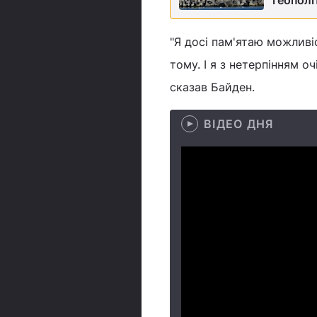
геополі
"Я досі пам'ятаю можливіс
тому. І я з нетерпінням о
сказав Байден.
ВІДЕО ДНЯ