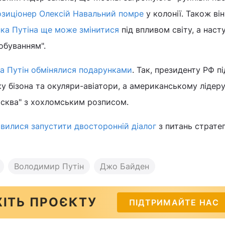
озиціонер Олексій Навальний помре
у колонії. Також він
нка Путіна ще може змінитися
під впливом світу, а насту
обуванням".
а Путін обмінялися подарунками
. Так, президенту РФ п
у бізона та окуляри-авіатори, а американському лідеру
сква" з хохломським розписом.
вилися запустити двосторонній діалог
з питань стратег
Володимир Путін
Джо Байден
ІТЬ ПРОЄКТУ
ПІДТРИМАЙТЕ НАС