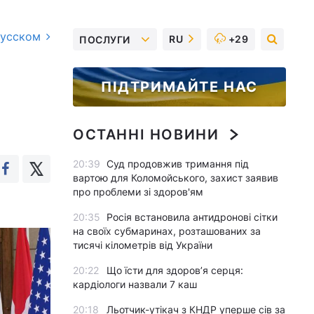
русском
RU
+29
ПОСЛУГИ
ПІДТРИМАЙТЕ НАС
ОСТАННІ НОВИНИ
20:39
Суд продовжив тримання під
вартою для Коломойського, захист заявив
про проблеми зі здоров'ям
20:35
Росія встановила антидронові сітки
на своїх субмаринах, розташованих за
тисячі кілометрів від України
20:22
Що їсти для здоров’я серця:
кардіологи назвали 7 каш
20:18
Льотчик-утікач з КНДР уперше сів за