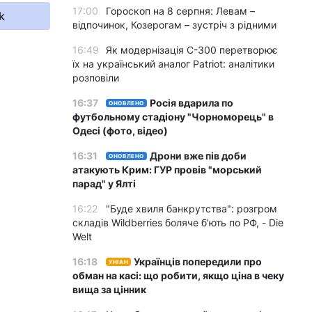
17:00
Гороскоп на 8 серпня: Левам –
k
відпочинок, Козерогам – зустріч з рідними
16:49
Як модернізація С-300 перетворює
їх на український аналог Patriot: аналітики
розповіли
16:37
Росія вдарила по
ОНОВЛЕНО
футбольному стадіону "Чорноморець" в
Одесі (фото, відео)
16:31
Дрони вже пів доби
ОНОВЛЕНО
атакують Крим: ГУР провів "морський
парад" у Ялті
16:22
"Буде хвиля банкрутства": розгром
складів Wildberries боляче бʼють по РФ, - Die
Welt
16:18
Українців попередили про
УНІАН
обман на касі: що робити, якщо ціна в чеку
вища за цінник