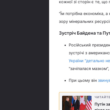
кожної зі сторін є те, що 
"Їм потрібна економіка, а 
зору мінеральних ресурсів
Зустріч Байдена та Пу
Російський президен
зустрічі з американ
України "детально не
"зачіпалася мазком",
При цьому він
звину
ЧИТАЙТ
Путін з