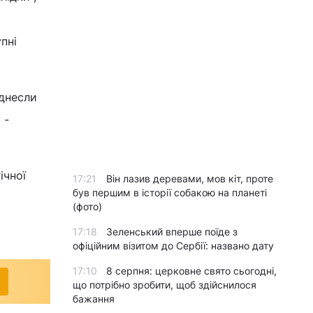
пні
іднесли
 -
ічної
17:21
Він лазив деревами, мов кіт, проте
був першим в історії собакою на планеті
(фото)
17:18
Зеленський вперше поїде з
офіційним візитом до Сербії: названо дату
17:10
8 серпня: церковне свято сьогодні,
що потрібно зробити, щоб здійснилося
бажання