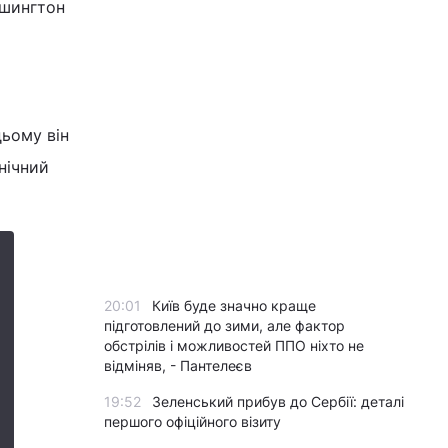
ашингтон
цьому він
нічний
20:01
Київ буде значно краще
підготовлений до зими, але фактор
обстрілів і можливостей ППО ніхто не
відміняв, - Пантелеєв
19:52
Зеленський прибув до Сербії: деталі
першого офіційного візиту