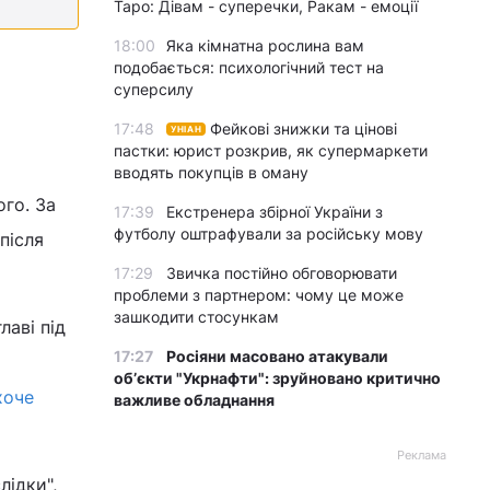
Таро: Дівам - суперечки, Ракам - емоції
18:00
Яка кімнатна рослина вам
подобається: психологічний тест на
суперсилу
17:48
Фейкові знижки та цінові
УНІАН
пастки: юрист розкрив, як супермаркети
вводять покупців в оману
го. За
17:39
Екстренера збірної України з
футболу оштрафували за російську мову
після
17:29
Звичка постійно обговорювати
проблеми з партнером: чому це може
зашкодити стосункам
аві під
17:27
Росіяни масовано атакували
обʼєкти "Укрнафти": зруйновано критично
хоче
важливе обладнання
Реклама
лідки",