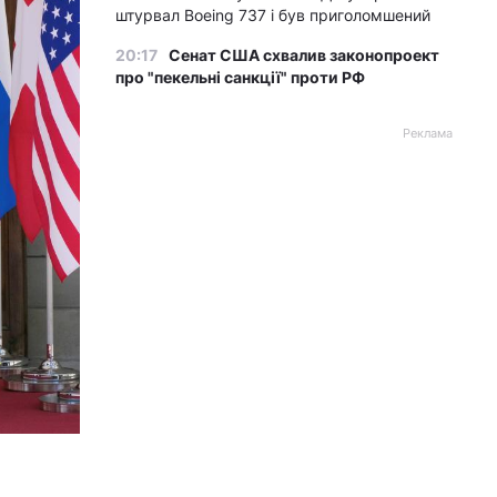
штурвал Boeing 737 і був приголомшений
20:17
Сенат США схвалив законопроект
про "пекельні санкції" проти РФ
Реклама