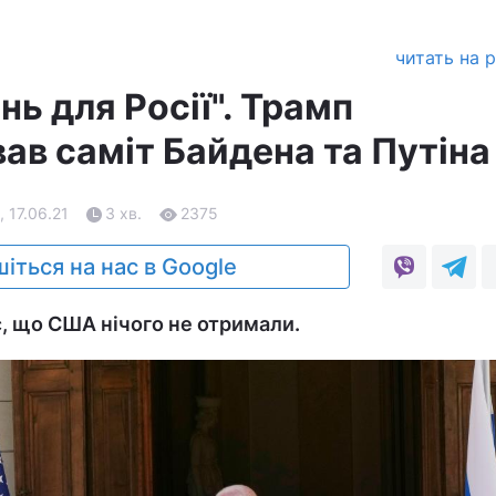
читать на 
ь для Росії". Трамп
ав саміт Байдена та Путіна
, 17.06.21
3 хв.
2375
іться на нас в Google
, що США нічого не отримали.