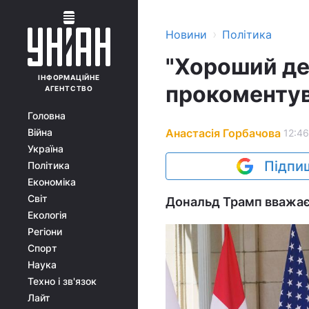
›
Новини
Політика
"Хороший ден
ІНФОРМАЦІЙНЕ
прокоментув
АГЕНТСТВО
Головна
Анастасія Горбачова
Війна
12:46
Україна
Підпиш
Політика
Економіка
Світ
Дональд Трамп вважає
Екологія
Регіони
Спорт
Наука
Техно і зв'язок
Лайт