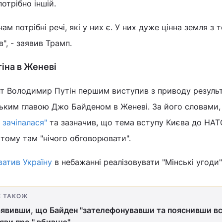
потрібно іншій.
нам потрібні речі, які у них є. У них дуже цінна земля з 
", - заявив Трамп.
тіна в Женеві
т Володимир Путін першим виступив з приводу результ
ським главою Джо Байденом в Женеві. За його словами
 зачіпалася"
та зазначив, що тема вступу Києва до НАТ
 тому там "нічого обговорювати".
ватив Україну
в небажанні реалізовувати "Мінські угоди"
Е ТАКОЖ
аявивши, що Байден "зателефонувавши та пояснивши вс