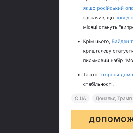
якщо російський оп
зазначив, що
поведі
місяці стануть "випр
Крім цього,
Байден т
кришталеву статуетк
письмовий набір "Мо
Також
сторони домо
стабільності.
США
Дональд Трамп
ДОПОМОЖ