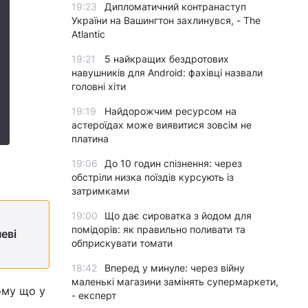
19:23
Дипломатичний контранаступ
України на Вашингтон захлинувся, - The
Atlantic
19:21
5 найкращих бездротових
навушників для Android: фахівці назвали
головні хіти
19:19
Найдорожчим ресурсом на
астероїдах може виявитися зовсім не
платина
19:06
До 10 годин спізнення: через
обстріли низка поїздів курсують із
затримками
19:00
Що дає сироватка з йодом для
помідорів: як правильно поливати та
еві
обприскувати томати
18:42
Вперед у минуле: через війну
маленькі магазини замінять супермаркети,
ому що у
- експерт