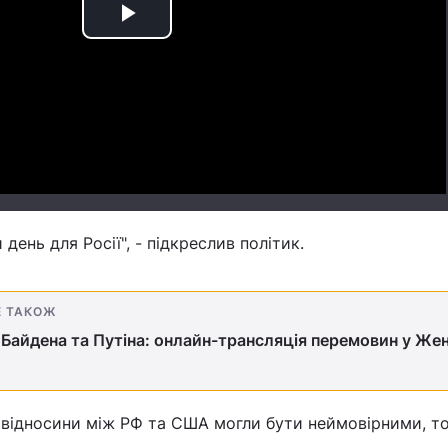
Play
Video
день для Росії", - підкреслив політик.
Е ТАКОЖ
 Байдена та Путіна: онлайн-трансляція перемовин у Жен
о відносини між РФ та США могли бути неймовірними, т