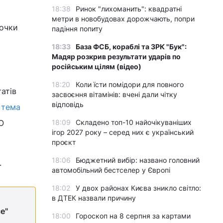
18:38
Ринок "лихоманить": квадратні
метри в новобудовах дорожчають, попри
точки
падіння попиту
18:33
База ФСБ, кораблі та ЗРК "Бук":
Мадяр розкрив результати ударів по
російським цілям (відео)
18:20
Коли їсти помідори для повного
атів
засвоєння вітамінів: вчені дали чітку
відповідь
,
тема
О
18:09
Складено топ-10 найочікуваніших
ігор 2027 року – серед них є український
проєкт
18:06
Бюджетний вибір: названо головний
.
автомобільний бестселер у Європі
18:02
У двох районах Києва зникло світло:
в ДТЕК назвали причину
е"
18:00
Гороскоп на 8 серпня за картами