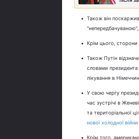
після з
Також він поскаржив
"непередбачуваною",
Крім цього, сторони
Також Путін відзнач
словами президента
лікування в Німеччин
У свою чергу презид
час зустрічі в Женев
та територіальної ці
нової холодної війни
Крім того, американс