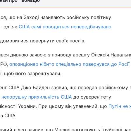
аяви про " вбивцю"
ся, що на Заході називають російську політику
 тоді як
США самі поводяться непередбачувано
.
 домовилися повернути своїх послів.
ився дивною заявою з приводу арешту Олексія Навально
 РФ,
опозиціонер нібито спеціально повернувся до Росії
і, щоб його заарештували.
ент США Джо Байден заявив, що передав російському гл
і
непорушну прихильність США
до суверенітету
лісності України. При цьому він упевнений, що
Путін не 
з США.
ький лідер заявив, що Москві загрожують "руйнівні нас