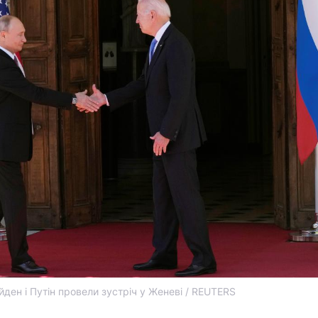
йден і Путін провели зустріч у Женеві / REUTERS