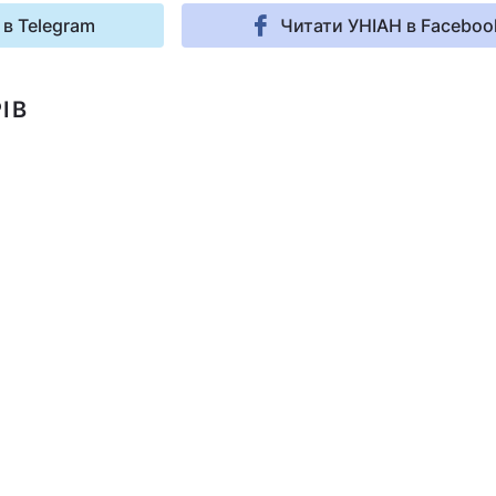
 в Telegram
Читати УНІАН в Faceboo
ІВ