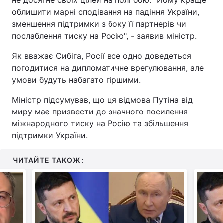
не досягне своїх цілей на полі бою. "Йому краще
облишити марні сподівання на падіння України,
зменшення підтримки з боку її партнерів чи
послаблення тиску на Росію", - заявив міністр.
Як вважає Сибіга, Росії все одно доведеться
погодитися на дипломатичне врегулювання, але
умови будуть набагато гіршими.
Міністр підсумував, що ця відмова Путіна від
миру має призвести до значного посилення
міжнародного тиску на Росію та збільшення
підтримки України.
ЧИТАЙТЕ ТАКОЖ: