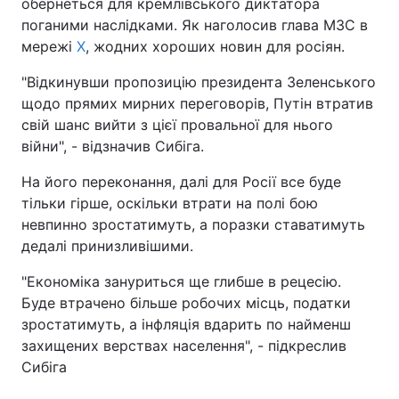
обернеться для кремлівського диктатора
поганими наслідками. Як наголосив глава МЗС в
мережі
X
, жодних хороших новин для росіян.
"Відкинувши пропозицію президента Зеленського
щодо прямих мирних переговорів, Путін втратив
свій шанс вийти з цієї провальної для нього
війни", - відзначив Сибіга.
На його переконання, далі для Росії все буде
тільки гірше, оскільки втрати на полі бою
невпинно зростатимуть, а поразки ставатимуть
дедалі принизливішими.
"Економіка зануриться ще глибше в рецесію.
Буде втрачено більше робочих місць, податки
зростатимуть, а інфляція вдарить по найменш
захищених верствах населення", - підкреслив
Сибіга