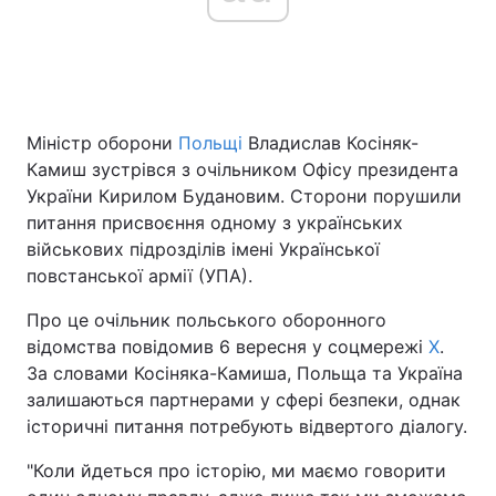
Головна
Війна
Міністр оборони
Польщі
Владислав Косіняк-
Україна
Політика
Камиш зустрівся з очільником Офісу президента
Економіка
Світ
України Кирилом Будановим. Сторони порушили
питання присвоєння одному з українських
Спорт
Наука
військових підрозділів імені Української
повстанської армії (УПА).
Техно і зв'язок
Лайт
Про це очільник польського оборонного
Зброя
Інциденти
відомства повідомив 6 вересня у соцмережі
X
.
За словами Косіняка-Камиша, Польща та Україна
Здоров'я
Туризм
залишаються партнерами у сфері безпеки, однак
історичні питання потребують відвертого діалогу.
Цікавинки
Погода
"Коли йдеться про історію, ми маємо говорити
Екологія
Регіони