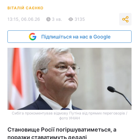
ВІТАЛІЙ САЄНКО
13:15, 06.06.26
3 хв.
3135
Підпишіться на нас в Google
Сибіга прокоментував відмову Путіна від прямих переговорів /
фото УНІАН
Становище Росії погіршуватиметься, а
поразки ставатимуть дедалі