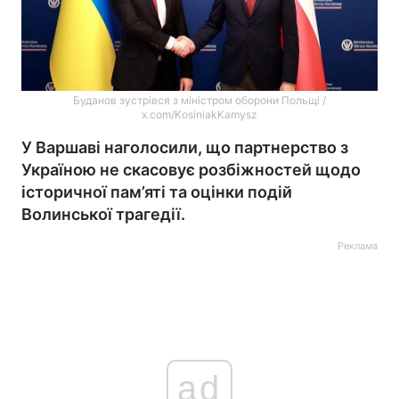
Буданов зустрівся з міністром оборони Польщі /
x.com/KosiniakKamysz
У Варшаві наголосили, що партнерство з
Україною не скасовує розбіжностей щодо
історичної пам’яті та оцінки подій
Волинської трагедії.
Реклама
ad