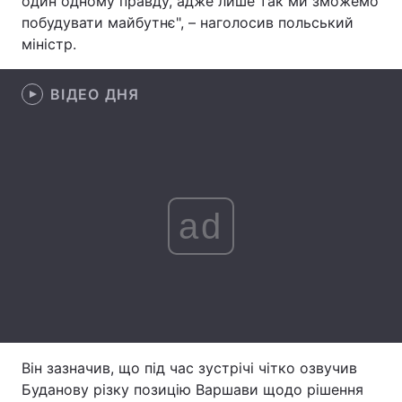
один одному правду, адже лише так ми зможемо
побудувати майбутнє", – наголосив польський
Лонгріди
міністр.
Відео з Youtube
Статті
ВІДЕО ДНЯ
Інтерв'ю
Думки
Архів
Вакансії
Контакти
ad
Послуги
Він зазначив, що під час зустрічі чітко озвучив
Буданову різку позицію Варшави щодо рішення