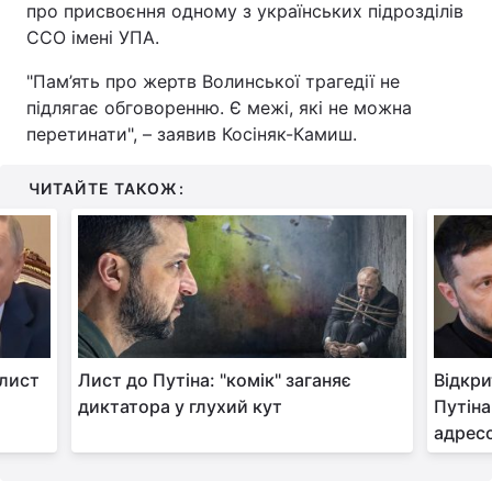
про присвоєння одному з українських підрозділів
ССО імені УПА.
Тема оформлення
"Пам’ять про жертв Волинської трагедії не
підлягає обговоренню. Є межі, які не можна
перетинати", – заявив Косіняк-Камиш.
ЧИТАЙТЕ ТАКОЖ:
 лист
Лист до Путіна: "комік" заганяє
Відкри
диктатора у глухий кут
Путіна
адрес