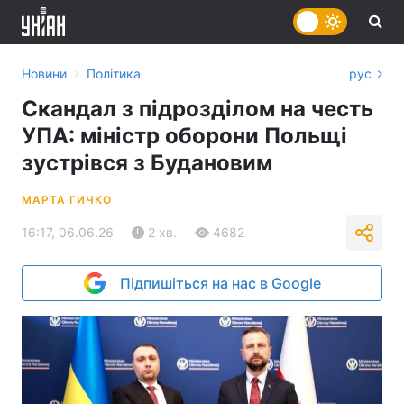
›
Новини
Політика
рус
Скандал з підрозділом на честь
УПА: міністр оборони Польщі
зустрівся з Будановим
МАРТА ГИЧКО
16:17, 06.06.26
2 хв.
4682
Підпишіться на нас в Google