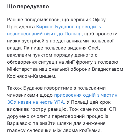
Що передувало
Раніше повідомлялось, що керівник Офісу
Президента
Кирило Буданов проводить
неанонсований візит до Польщі,
щоб провести
низку зустрічей з представниками польської
влади. Як пише польське видання Onet,
важливим пунктом порядку денного є
обговорення ситуації на лінії фронту з головою
Міністерства національної оборони Владиславом
Косіняком-Камишем.
Також Буданов говоритиме з польськими
чиновниками щодо
присвоєння одній з частин
ЗСУ назви на честь УПА.
У Польщі цей крок
викликав гостру реакцію. Тож саме голові ОП
доручено очолити переговорний процес із
Варшавою та знайти шляхи для зниження
градусу суперечки між двома країнами.