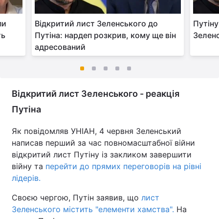
пи
Відкритий лист Зеленського до
Путіну
ть
Путіна: нардеп розкрив, кому ще він
Зеленс
адресований
Відкритий лист Зеленського - реакція
Путіна
Як повідомляв УНІАН, 4 червня Зеленський
написав перший за час повномасштабної війни
відкритий лист Путіну із закликом завершити
війну та
перейти до прямих переговорів на рівні
лідерів.
Своєю чергою, Путін заявив, що
лист
Зеленського містить "елементи хамства".
На