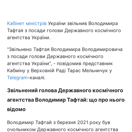
Кабінет міністрів
України звільнив Володимира
Головна
Війна
Тафтая з посади голови Державного космічного
агентства України.
Україна
Політика
"Звільнено Тафтая Володимира Володимировича
Економіка
Світ
з посади голови Державного космічного
агентства України", - повідомив представник
Спорт
Наука
Кабміну у Верховній Раді Тарас Мельничук у
Telegram
Техно і зв'язок
-каналі.
Лайт
Звільнений голова Державного космічного
Зброя
Інциденти
агентства Володимир Тафтай: що про нього
Здоров'я
Туризм
відомо
Цікавинки
Погода
Володимир Тафтай з березня 2021 року був
очольником Державного космічного агентства
Екологія
Регіони