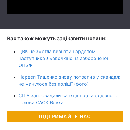
Video
Тема оформлення
Вас також можуть зацікавити новини:
ЦВК не змогла визнати нардепом
наступника Льовочкіної із забороненої
ОПЗЖ
Нардеп Тищенко знову потрапив у скандал:
не минулося без поліції (фото)
США запровадили санкції проти одіозного
голови ОАСК Вовка
ПІДТРИМАЙТЕ НАС