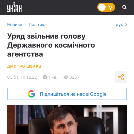
›
Новини
Політика
рус
Уряд звільнив голову
Державного космічного
агентства
ДМИТРО ШВАРЦ
03:51, 10.12.22
1 хв.
3257
Підпишіться на нас в Google