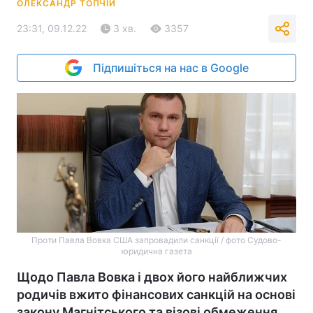
ОЛЕКСАНДР ТОПЧІЙ
23:31, 09.12.22
3 хв.
3357
Підпишіться на нас в Google
Проти Павла Вовка США запровадили санкції / фото Судово-
юридична газета
Щодо Павла Вовка і двох його найближчих
родичів вжито фінансових санкцій на основі
закону Магнітського та візові обмеження.