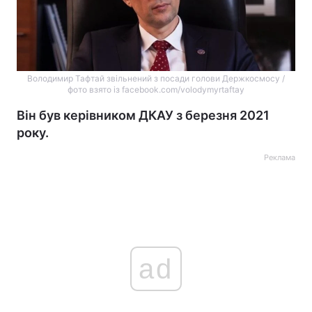
Володимир Тафтай звільнений з посади голови Держкосмосу /
фото взято із facebook.com/volodymyrtaftay
Він був керівником ДКАУ з березня 2021
року.
Реклама
ad