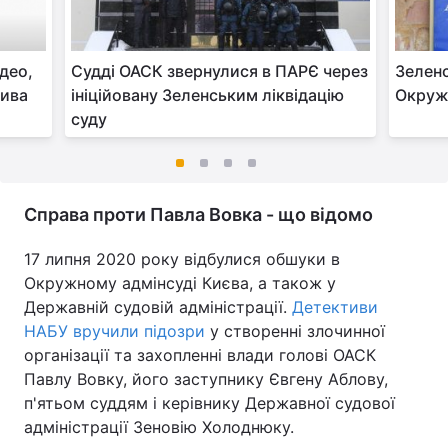
ідео,
Судді ОАСК звернулися в ПАРЄ через
Зеленс
тива
ініційовану Зеленським ліквідацію
Окружн
суду
Справа проти Павла Вовка - що відомо
17 липня 2020 року відбулися обшуки в
Окружному адмінсуді Києва, а також у
Державній судовій адміністрації.
Детективи
НАБУ вручили підозри
у створенні злочинної
організації та захопленні влади голові ОАСК
Павлу Вовку, його заступнику Євгену Аблову,
п'ятьом суддям і керівнику Державної судової
адміністрації Зеновію Холоднюку.