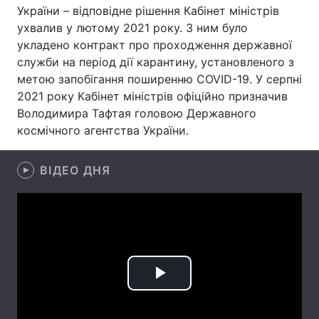
України – відповідне рішення Кабінет міністрів
Лонгріди
ухвалив у лютому 2021 року. З ним було
укладено контракт про проходження державної
служби на період дії карантину, установленого з
Відео з Youtube
Статті
метою запобігання поширенню COVID-19. У серпні
2021 року Кабінет міністрів офіційно призначив
Інтерв'ю
Думки
Володимира Тафтая головою Державного
космічного агентства України.
Архів
Вакансії
Контакти
ВІДЕО ДНЯ
Послуги
Play