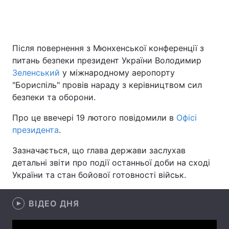
Головна
Війна
Після повернення з Мюнхенської конференції з
питань безпеки президент України Володимир
Україна
Політика
Зеленський
у міжнародному аеропорту
"Бориспіль" провів нараду з керівництвом сил
Економіка
Світ
безпеки та оборони.
Спорт
Наука
Про це ввечері 19 лютого повідомили в
Офісі
президента
.
Техно і зв'язок
Лайт
Зазначається, що глава держави заслухав
Зброя
Інциденти
детальні звіти про події останньої доби на сході
України та стан бойової готовності військ.
Здоров'я
Туризм
Цікавинки
Погода
ВІДЕО ДНЯ
Екологія
Регіони