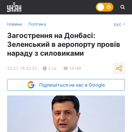
›
Новини
Політика
рус
Загострення на Донбасі:
Зеленський в аеропорту провів
нараду з силовиками
23:57, 19.02.22
2 хв.
19148
Підпишіться на нас в Google