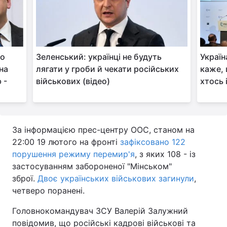
то
Зеленський: українці не будуть
Україн
на
лягати у гроби й чекати російських
каже, 
 -
військових (відео)
хтось 
За інформацією прес-центру ООС, станом на
22:00 19 лютого на фронті
зафіксовано 122
порушення режиму перемир'я
, з яких 108 - із
застосуванням забороненої "Мінськом"
зброї.
Двоє українських військових загинули
,
четверо поранені.
Головнокомандувач ЗСУ Валерій Залужний
повідомив, що російські кадрові військові та