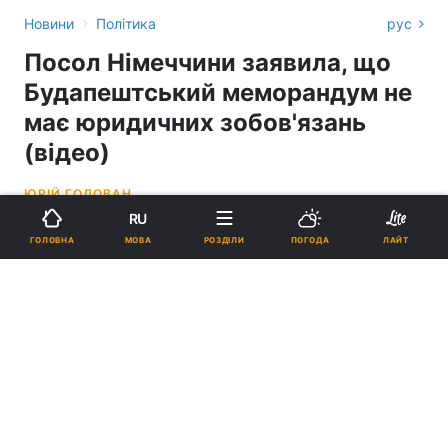
›
Новини
Політика
рус
Посол Німеччини заявила, що
Будапештський меморандум не
має юридичних зобов'язань
(відео)
ЮРІЙ ГОДОВАН
RU
22:06, 19.02.22
1 хв.
12276
МОВА
ГОЛОВНА
РОЗДІЛИ
ПОГОДА
ЛАЙТ
Підпишіться на нас в Google