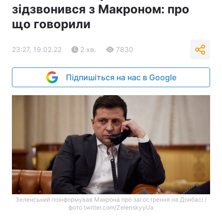
зідзвонився з Макроном: про
що говорили
23:27, 19.02.22
2 хв.
7830
Підпишіться на нас в Google
Зеленський поінформував Макрона про загострення на Донбасі /
фото twitter.com/ZelenskyyUa