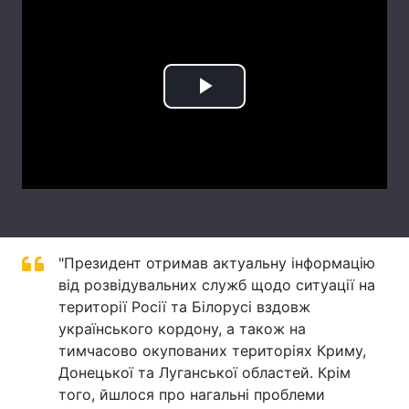
Лонгріди
Відео з Youtube
Статті
Play
Інтерв'ю
Думки
Video
Архів
Вакансії
Контакти
Послуги
"Президент отримав актуальну інформацію
від розвідувальних служб щодо ситуації на
території Росії та Білорусі вздовж
українського кордону, а також на
тимчасово окупованих територіях Криму,
Донецької та Луганської областей. Крім
того, йшлося про нагальні проблеми