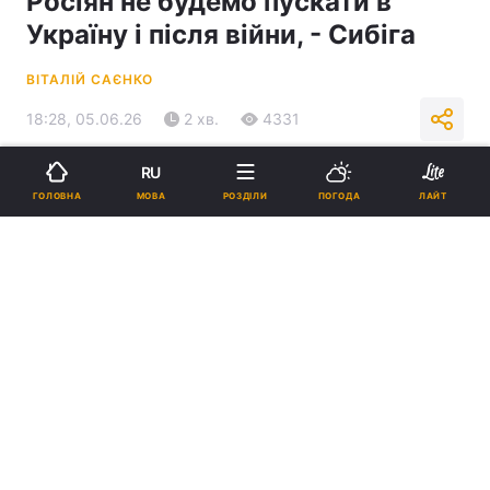
Росіян не будемо пускати в
Україну і після війни, - Сибіга
ВІТАЛІЙ САЄНКО
18:28, 05.06.26
2 хв.
4331
RU
Підпишіться на нас в Google
МОВА
ГОЛОВНА
РОЗДІЛИ
ПОГОДА
ЛАЙТ
Сибіга розповів, які обмежувальні процедури
застосовуватимуться до росіян після війни / фото - Facebook
Андрія Сибіги