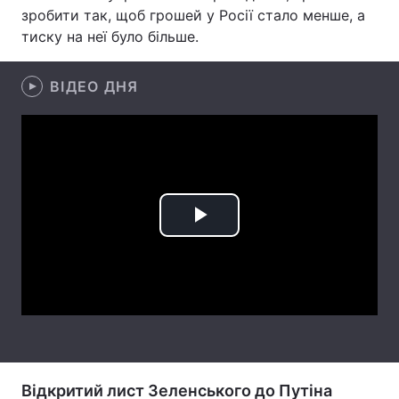
зробити так, щоб грошей у Росії стало менше, а
Лонгріди
тиску на неї було більше.
Відео з Youtube
Статті
ВІДЕО ДНЯ
Інтерв'ю
Думки
Архів
Вакансії
Контакти
Play
Послуги
Video
Відкритий лист Зеленського до Путіна