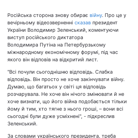
Російська сторона знову обирає
війну
. Про це у
вечірньому відеозверненні
сказав
президент
Головна
Війна
України Володимир Зеленський, коментуючи
виступ російського диктатора
Україна
Політика
Володимира Путіна на Петербурзькому
міжнародному економічному форумі, під час
Економіка
Світ
якого він відповів на відкритий лист.
Спорт
Наука
"Всі почули сьогоднішню відповідь. Слабка
відповідь. Він просто не хоче закінчувати війну.
Техно і зв'язок
Лайт
Думаю, що багатьох у світі ця відповідь
розчарувала. Не хоче він нічого змінювати й не
Зброя
Інциденти
хоче визнати, що його війна подобається тільки
Здоров'я
Туризм
йому й тим, хто тягне з нього гроші, – вони всі
сьогодні були дуже усміхнені", - підкреслив
Цікавинки
Погода
Зеленський.
Екологія
Регіони
За словами українського президента, треба