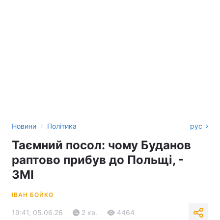
›
Новини
Політика
рус
Таємний посол: чому Буданов
раптово прибув до Польщі, -
ЗМІ
ІВАН БОЙКО
19:41, 05.06.26
2 хв.
4464