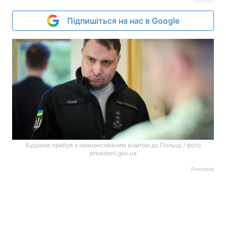
Підпишіться на нас в Google
Буданов прибув з неанонсованим візитом до Польщі / фото
president.gov.ua
Реклама