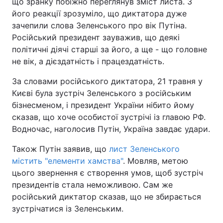
що зранку побіжно переглянув зміст листа. З
його реакції зрозуміло, що диктатора дуже
зачепили слова Зеленського про вік Путіна.
Російський президент зауважив, що деякі
політичні діячі старші за його, а ще - що головне
не вік, а дієздатність і працездатність.
За словами російського диктатора, 21 травня у
Києві була зустріч Зеленського з російським
бізнесменом, і президент України нібито йому
сказав, що хоче особистої зустрічі із главою РФ.
Водночас, наголосив Путін, Україна завдає удари.
Також Путін заявив, що
лист Зеленського
містить "елементи хамства"
. Мовляв, метою
цього звернення є створення умов, щоб зустріч
президентів стала неможливою. Сам же
російський диктатор сказав, що не збирається
зустрічатися із Зеленським.