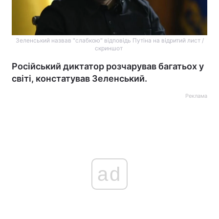
Зеленський назвав "слабкою" відповідь Путіна на відритий лист /
скриншот
Російський диктатор розчарував багатьох у
світі, констатував Зеленський.
Реклама
ad