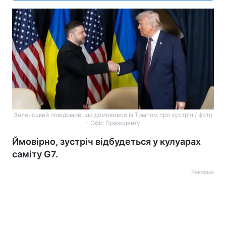
Зеленський повідомив, що домовився із Трмпом про зустріч / фото
- Офіс Президенту
Ймовірно, зустріч відбудеться у кулуарах
саміту G7.
Реклама