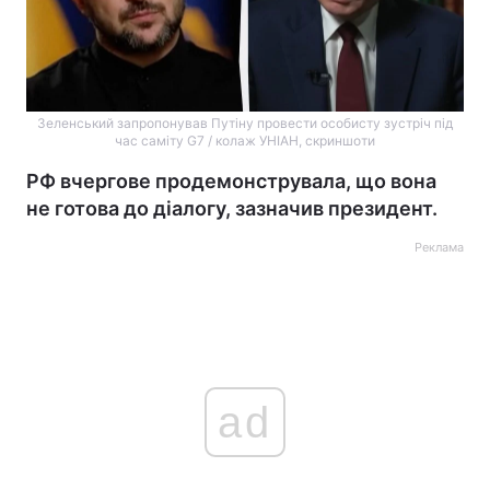
Зеленський запропонував Путіну провести особисту зустріч під
час саміту G7 / колаж УНІАН, скриншоти
РФ вчергове продемонструвала, що вона
не готова до діалогу, зазначив президент.
Реклама
ad