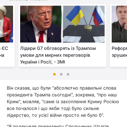
в ЄС
Лідери G7 обговорять із Трампом
Реформ
на
умови для мирних переговорів
зруше
України і Росії, - ЗМІ
Він сказав, що були "абсолютно правильні слова
президента Трампа сьогодні", зокрема, "про наш
Крим", мовляв, "саме із захоплення Криму Росією
все почалося і що якби тоді було сильне
лідерство, то усієї війни просто не було б".
"Я подякував президенту Сполучених Штатів