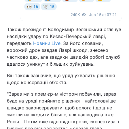
Також президент Володимир Зеленський оглянув
наслідки удару по Києво-Печерській лаврі,
передають
Новини.Live
. За його словами,
ворожий дрон завдав Лаврі шкоди, знесено
частково дах, але завдяки швидкій роботі служб
вдалося уникнути більших руйнувань.
Він також зазначив, що уряд ухвалить рішення
щодо консервації об'єкта.
"Зараз ми з прем'єр-міністром побачили, зараз
буде на уряді прийняте рішення - найголовніше
швидко законсервувати, щоб волога і дощ не
змогли нашкодити більше, ніж нашкодила вже
Росія… Потім вже відповідні кроки, експертиза, і
будемо все відновлювати", - сказав глава