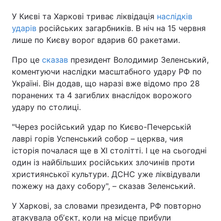
У Києві та Харкові триває ліквідація
наслідків
ударів
російських загарбників. В ніч на 15 червня
лише по Києву ворог вдарив 60 ракетами.
Про це
сказав
президент Володимир Зеленський,
коментуючи наслідки масштабного удару РФ по
Україні. Він додав, що наразі вже відомо про 28
поранених та 4 загиблих внаслідок ворожого
удару по столиці.
"Через російський удар по Києво-Печерській
лаврі горів Успенський собор – церква, чия
історія почалася ще в ХІ столітті. І це на сьогодні
один із найбільших російських злочинів проти
християнської культури. ДСНС уже ліквідували
пожежу на даху собору", – сказав Зеленський.
У Харкові, за словами президента, РФ повторно
атакувала обʼєкт, коли на місце прибули