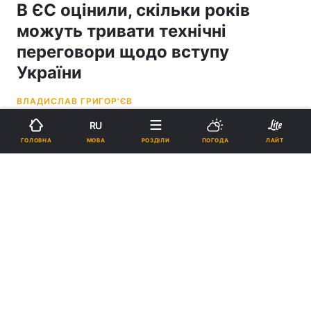
В ЄС оцінили, скільки років
можуть тривати технічні
переговори щодо вступу
України
ВЛАДИСЛАВ ГРИГОР'ЄВ
RU
19:58, 14.06.26
3 хв.
7230
МОВА
ГОЛОВНА
РОЗДІЛИ
ПОГОДА
ЛАЙТ
Підпишіться на нас в Google