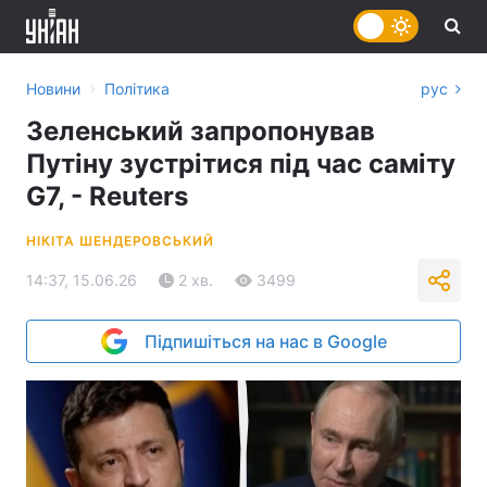
›
Новини
Політика
рус
Зеленський запропонував
Путіну зустрітися під час саміту
G7, - Reuters
НІКІТА ШЕНДЕРОВСЬКИЙ
14:37, 15.06.26
2 хв.
3499
Підпишіться на нас в Google