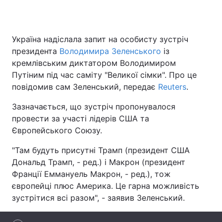
Україна надіслала запит на особисту зустріч
Головна
Війна
президента
Володимира Зеленського
із
кремлівським диктатором Володимиром
Україна
Політика
Путіним під час саміту "Великої сімки". Про це
повідомив сам Зеленський, передає
Економіка
Світ
Reuters
.
Зазначається, що зустріч пропонувалося
Спорт
Наука
провести за участі лідерів США та
Європейського Союзу.
Техно і зв'язок
Лайт
"Там будуть присутні Трамп (президент США
Зброя
Інциденти
Дональд Трамп, - ред.) і Макрон (президент
Франції Еммануель Макрон, - ред.), тож
Здоров'я
Туризм
європейці плюс Америка. Це гарна можливість
Цікавинки
Погода
зустрітися всі разом", - заявив Зеленський.
Екологія
Регіони