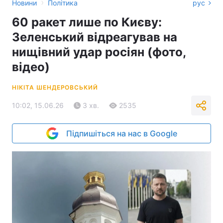
›
Новини
Політика
рус
60 ракет лише по Києву:
Зеленський відреагував на
нищівний удар росіян (фото,
відео)
НІКІТА ШЕНДЕРОВСЬКИЙ
10:02, 15.06.26
3 хв.
2535
Підпишіться на нас в Google