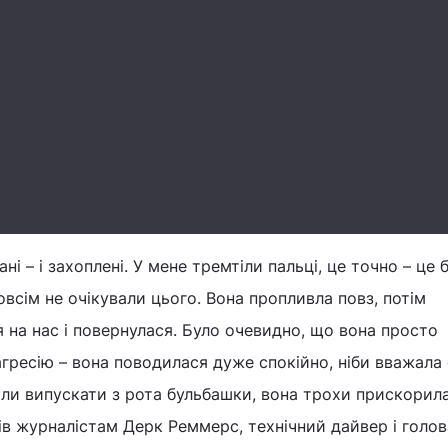
ні – і захоплені. У мене тремтіли пальці, це точно – це 
овсім не очікували цього. Вона пропливла повз, потім
 на нас і повернулася. Було очевидно, що вона просто
агресію – вона поводилася дуже спокійно, ніби вважала
ли випускати з рота бульбашки, вона трохи прискорила
вів журналістам Дерк Реммерс, технічний дайвер і голов