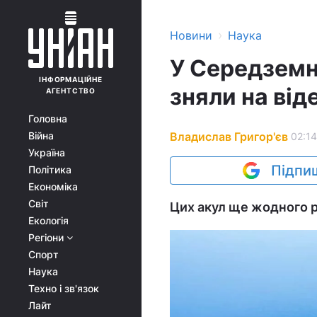
›
Новини
Наука
У Середземн
ІНФОРМАЦІЙНЕ
зняли на від
АГЕНТСТВО
Головна
Владислав Григор'єв
Війна
02:14
Україна
Підпиш
Політика
Економіка
Світ
Цих акул ще жодного р
Екологія
Регіони
Спорт
Наука
Техно і зв'язок
Лайт