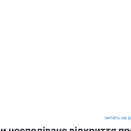
читать на 
и несподіване відкриття пр