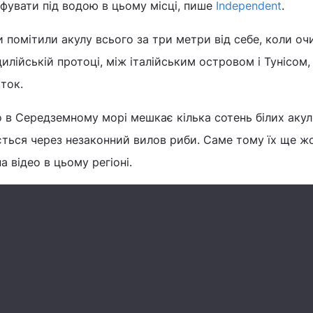
фувати під водою в цьому місці, пише
Independent
.
 помітили акулу всього за три метри від себе, коли о
лійській протоці, між італійським островом і Тунісом, 
ток.
о в Середземному морі мешкає кілька сотень білих акул
ється через незаконний вилов риби. Саме тому їх ще ж
а відео в цьому регіоні.