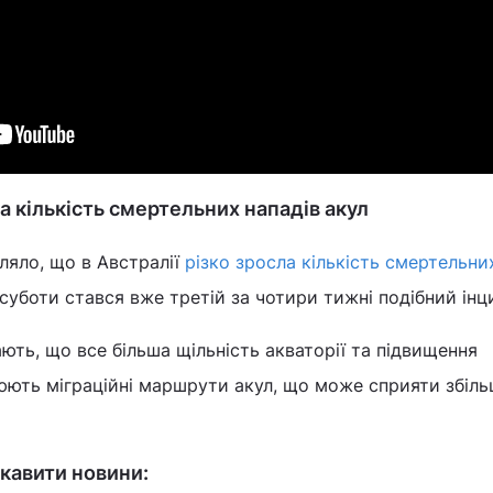
ла кількість смертельних нападів акул
ляло, що в Австралії
різко зросла кількість смертельни
 суботи стався вже третій за чотири тижні подібний інц
ають, що все більша щільність акваторії та підвищення
юють міграційні маршрути акул, що може сприяти збіл
кавити новини: