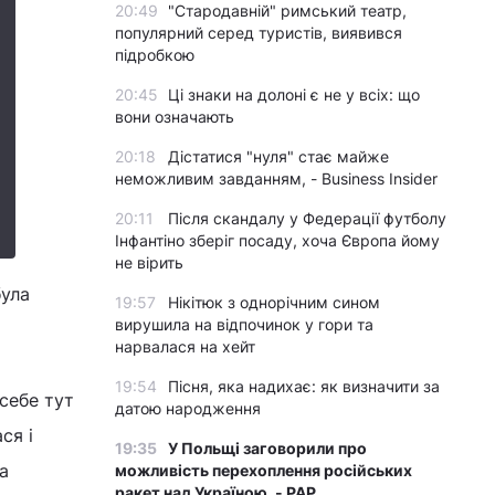
20:49
"Стародавній" римський театр,
популярний серед туристів, виявився
підробкою
20:45
Ці знаки на долоні є не у всіх: що
вони означають
20:18
Дістатися "нуля" стає майже
неможливим завданням, - Business Insider
20:11
Після скандалу у Федерації футболу
Інфантіно зберіг посаду, хоча Європа йому
не вірить
була
19:57
Нікітюк з однорічним сином
вирушила на відпочинок у гори та
нарвалася на хейт
19:54
Пісня, яка надихає: як визначити за
 себе тут
датою народження
ся і
19:35
У Польщі заговорили про
а
можливість перехоплення російських
ракет над Україною, - PAP