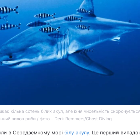
ає кілька сотень білих акул, але їхня чисельність скорочуєтьс
нний вилов риби / фото – Derk Remmers/Ghost Diving
или в Середземному морі
білу акулу
. Це перший випадок