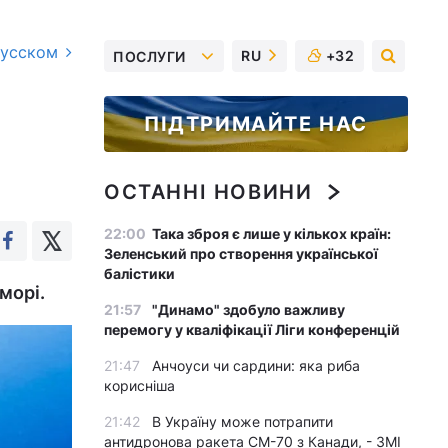
русском
RU
+32
ПОСЛУГИ
ПІДТРИМАЙТЕ НАС
ОСТАННІ НОВИНИ
22:00
Така зброя є лише у кількох країн:
Зеленський про створення української
балістики
морі.
21:57
"Динамо" здобуло важливу
перемогу у кваліфікації Ліги конференцій
21:47
Анчоуси чи сардини: яка риба
корисніша
21:42
В Україну може потрапити
антидронова ракета CM-70 з Канади, - ЗМІ