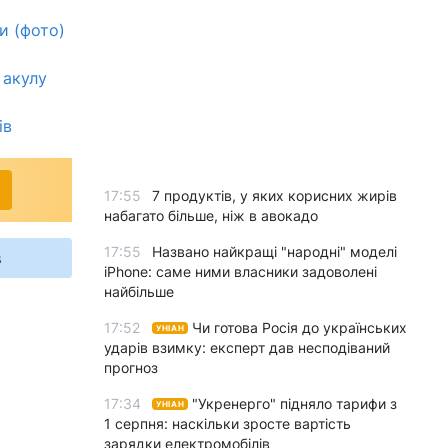
и (фото)
 акулу
ів
17:55
7 продуктів, у яких корисних жирів
набагато більше, ніж в авокадо
17:55
Названо найкращі "народні" моделі
s
iPhone: саме ними власники задоволені
найбільше
17:52
Чи готова Росія до українських
УНІАН
ударів взимку: експерт дав несподіваний
прогноз
17:34
"Укренерго" підняло тарифи з
УНІАН
1 серпня: наскільки зросте вартість
зарядки електромобілів