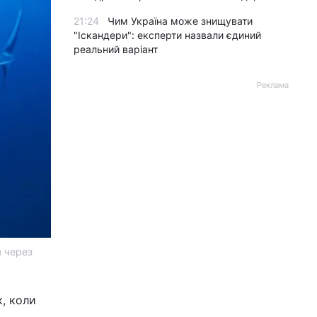
21:24
Чим Україна може знищувати
"Іскандери": експерти назвали єдиний
реальний варіант
Реклама
я через
, коли