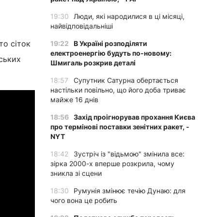
19:30
Люди, які народилися в ці місяці,
найвідповідальніші
то сіток
19:22
В Україні розподіляти
електроенергію будуть по-новому:
ських
Шмигаль розкрив деталі
18:57
Супутник Сатурна обертається
настільки повільно, що його доба триває
майже 16 днів
18:56
Захід проігнорував прохання Києва
про термінові поставки зенітних ракет, -
NYT
18:42
Зустріч із "відьмою" змінила все:
зірка 2000-х вперше розкрила, чому
зникла зі сцени
18:30
Румунія змінює течію Дунаю: для
чого вона це робить