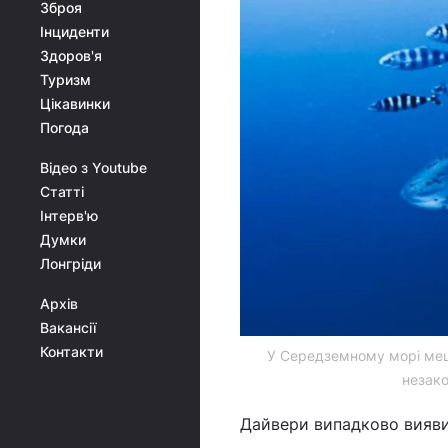
Зброя
Інциденти
Здоров'я
Туризм
Цікавинки
Погода
Відео з Youtube
Статті
Інтерв'ю
Думки
Лонгріди
Архів
Вакансії
Контакти
У Середземному морі мешк
незако
Дайвери випадково вияв