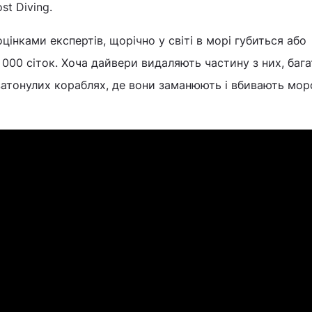
st Diving.
оцінками експертів, щорічно у світі в морі губиться або
000 сіток. Хоча дайвери видаляють частину з них, бага
затонулих кораблях, де вони заманюють і вбивають мор