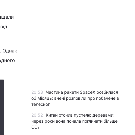
чищали
від
. Однак
одного
20:58
Частина ракети SpaceX розбилася
об Місяць: вчені розповіли про побачене в
телескоп
20:52
Китай оточив пустелю деревами:
через роки вона почала поглинати більше
CO₂