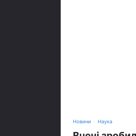
›
Новини
Наука
Вчені зробил