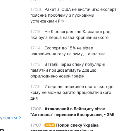
17:33
Ракет зі США не вистачить: експерт
пояснив проблему з пусковими
установками РФ
17:15
Не Кіровоград і не Єлисаветград:
яка була перша назва Кропивницького
17:14
Експорт до 15% не зірве
накопичення газу на зиму, - аналітик
17:13
В Італії через спеку популярні
пам'ятки працюватимуть довше:
оприлюднено новий графік
17:10
7 серпня: церковне свято сьогодні,
кому не можна багато працювати цього
дня
17:08
Атакований в Лейпцигу літак
"Антонова" перевозив боєприпаси, - ЗМІ
русском
17:07
Попри спеку Україна
УНІАН
о
експортує електроенергію: чи