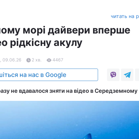
читать на 
ому морі дайвери вперше
ео рідкісну акулу
, 09.06.26
2 хв.
4467
іться на нас в Google
азу не вдавалося зняти на відео в Середземному 