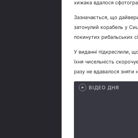
хижака вдалося сфотогра
Зазначається, що дайвери
затонулий корабель у Сици
покинутих рибальських сі
У виданні підкреслили, щ
їхня чисельність скорочу
разу не вдавалося зняти н
ВІДЕО ДНЯ