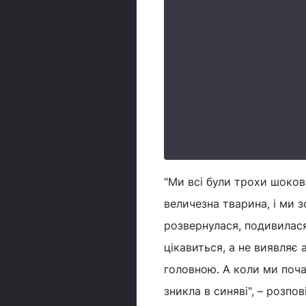
"Ми всі були трохи шокова
величезна тварина, і ми з
розвернулася, подивилася
цікавиться, а не виявляє 
головною. А коли ми поча
зникла в синяві", – розпо