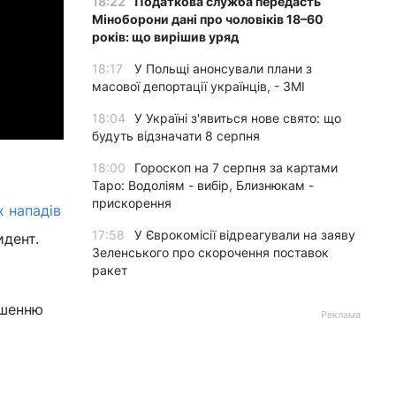
18:22
Податкова служба передасть
Міноборони дані про чоловіків 18–60
років: що вирішив уряд
18:17
У Польщі анонсували плани з
масової депортації українців, - ЗМІ
18:04
У Україні з'явиться нове свято: що
будуть відзначати 8 серпня
18:00
Гороскоп на 7 серпня за картами
Таро: Водоліям - вибір, Близнюкам -
прискорення
х нападів
17:58
У Єврокомісії відреагували на заяву
идент.
Зеленського про скорочення поставок
ракет
ьшенню
Реклама