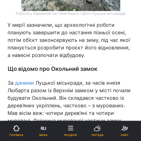
Роботи у підземній частини башти / фото Луцька міськрада
У мерії зазначили, що археологічні роботи
планують завершити до настання пізньої осені,
потім об’єкт законсервують на зиму, під час якої
планується розробити проєкт його відновлення,
а навесні розпочати відбудову.
Що відомо про Окольний замок
За
даними
Луцької міськради, за часів князя
Любарта разом із Верхнім замком у місті почали
будувати Окольний. Він складався частково із
дерев’яних укріплень, частково – з мурованих.
Мав вісім веж: чотири дерев’яні та чотири
муровані. Довжина мурованої частини замку
становила 500 м, а дерев’яної – 260 м. Північна
RU
частина Окольника була дерев’яною, південна –
МОВА
ГОЛОВНА
РОЗДІЛИ
ПОГОДА
ЛАЙТ