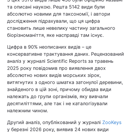
та описані наукою. Решта 5142 види були
абсолютно новими для таксономії, і автори
дослідження підрахували, що ця цифра
становить лише невелику частину загального
біорізноманіття, яке насправді там існує.
Цифра в 90% неописаних видів – це
консервативне трактування даних. Рецензований
аналіз у журналі Scientific Reports за травень
2025 року повідомив про виявлення двох
абсолютно нових видів морських зірок,
витягнутих з одного шматка затонулої деревини,
знайденого в цій зоні, причому обидва види
належать до групи організмів, яку вивчали
десятиліттями, але так і не каталогізували
належним чином.
Другий аналіз, опублікований у журналі
ZooKeys
у березні 2026 року, виявив 24 нових види