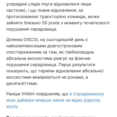
усередині слідів плуга відновилися лише
частково, і що повне відновлення, за
прогнозованою траєкторією команди, може
зайняти близько 50 років з моменту початкового
порушення середовища.
Ділянка DISCOL на сьогоднішній день є
найкомплекснішим довгостроковим
спостереженням за тим, як глибоководна
абісальна екосистема реагує на фізичне
порушення середовища. Перші результати
показують, що терміни відновлення абісальної
екосистеми вимірюються не роками, а
десятиліттями.
Раніше УНІАН повідомляв, що
в Середземному
морі дайвери вперше зняли на відео рідкісну
акулу
.