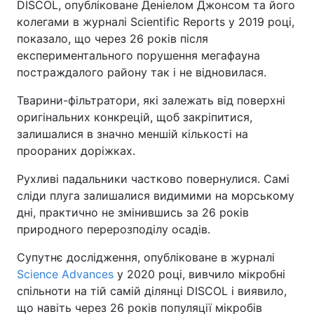
DISCOL, опубліковане Деніелом Джонсом та його
колегами в журналі Scientific Reports у 2019 році,
показало, що через 26 років після
експериментального порушення мегафауна
постраждалого району так і не відновилася.
Тварини-фільтратори, які залежать від поверхні
оригінальних конкрецій, щоб закріпитися,
залишалися в значно меншій кількості на
проораних доріжках.
Рухливі падальники частково повернулися. Самі
сліди плуга залишалися видимими на морському
дні, практично не змінившись за 26 років
природного перерозподілу осадів.
Супутнє дослідження, опубліковане в журналі
Science Advances
у 2020 році, вивчило мікробні
спільноти на тій самій ділянці DISCOL і виявило,
що навіть через 26 років популяції мікробів