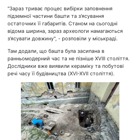
"Зараз триває процес вибірки заповнення
підземної частини башти та з’ясування
остаточних її габаритів. Станом на сьогодні
відома ширина, зараз археологи намагаються
з’ясувати довжину", - розповіли у міськраді.
Там додали, що башта була засипана в
ранньомодерний час та не пізніше XVIII століття.
Дослідники вже виявили кераміку та побутові
речі часу її будівництва (XVI-XVII століття).