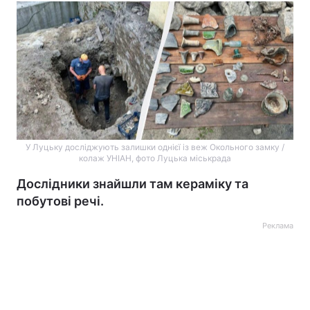
У Луцьку досліджують залишки однієї із веж Окольного замку /
колаж УНІАН, фото Луцька міськрада
Дослідники знайшли там кераміку та
побутові речі.
Реклама