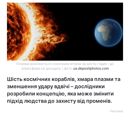
Плазма розсіюється сонячним вітром за шість годин і до
атмосфери не доходить \ фото
ua.depositphotos.com
Шість космічних кораблів, хмара плазми та
зменшення удару вдвічі – дослідники
розробили концепцію, яка може змінити
підхід людства до захисту від променів.
Реклама