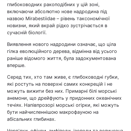
глибоководних ракоподібних у цій зоні,
включаючи абсолютно нове надродина під
назвою Mirabestiidae – рівень таксономічної
новизни, який вкрай рідко зустрічається в
сучасній біології.
Виявлення нового надродини означає, що ціла
гілка еволюційного дерева, відмінна від усього
раніше відомого життя, була задокументована
вперше.
Серед тих, хто там живе, є глибоководні губки,
які ростуть на поверхні самих конкрецій і не
можуть вижити без них. Примарні білі морські
анемони, що дрейфують у придонних океанічних
течіях. Напівпрозорі морські огірки, які можуть
бути найчисленнішою макрофауною на
абісальних глибинах.
Черв'яки, офіури, амфіподи, ізоподи та величезна