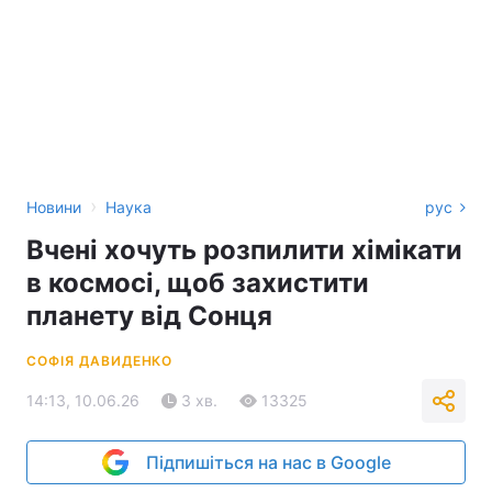
›
Новини
Наука
рус
Вчені хочуть розпилити хімікати
в космосі, щоб захистити
планету від Сонця
СОФІЯ ДАВИДЕНКО
14:13, 10.06.26
3 хв.
13325
Підпишіться на нас в Google