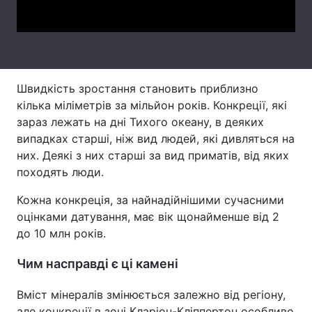
Video
Тема оформлення
Швидкість зростання становить приблизно
кілька міліметрів за мільйон років. Конкреції, які
зараз лежать на дні Тихого океану, в деяких
випадках старші, ніж вид людей, які дивляться на
них. Деякі з них старші за вид приматів, від яких
походять люди.
Кожна конкреція, за найнадійнішими сучасними
оцінками датування, має вік щонайменше від 2
до 10 млн років.
Чим насправді є ці камені
Вміст мінералів змінюється залежно від регіону,
але конкреції в зоні Кларіон-Кліппертон особливо