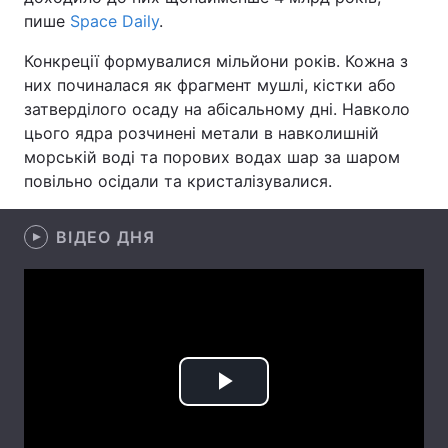
пише
Space Daily
.
Лонгріди
Конкреції формувалися мільйони років. Кожна з
них починалася як фрагмент мушлі, кістки або
Відео з Youtube
Статті
затверділого осаду на абісальному дні. Навколо
цього ядра розчинені метали в навколишній
Інтерв'ю
Думки
морській воді та порових водах шар за шаром
повільно осідали та кристалізувалися.
Архів
Вакансії
Контакти
ВІДЕО ДНЯ
Послуги
Play