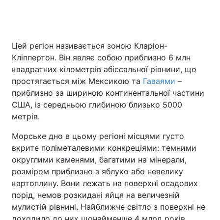
Головна
Війна
Цей регіон називається зоною Кларіон-
Кліппертон. Він являє собою приблизно 6 млн
Україна
Політика
квадратних кілометрів абіссальної рівнини, що
простягається між Мексикою та
Гаваями
–
Економіка
Світ
приблизно за шириною континентальної частини
США, із середньою глибиною близько 5000
Спорт
Наука
метрів.
Техно і зв'язок
Лайт
Морське дно в цьому регіоні місцями густо
вкрите поліметалевими конкреціями: темними
Зброя
Інциденти
округлими каменями, багатими на мінерали,
розміром приблизно з яблуко або невелику
Здоров'я
Туризм
картоплину. Вони лежать на поверхні осадових
Цікавинки
Погода
порід, немов розкидані яйця на величезній
мулистій рівнині. Найближче світло з поверхні не
Екологія
Регіони
доходило до них щонайменше 4 млрд років,