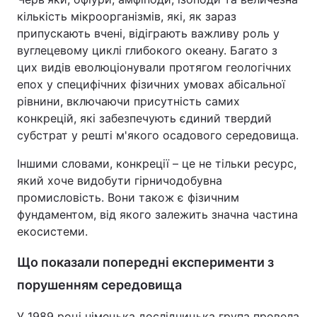
кількість мікроорганізмів, які, як зараз
припускають вчені, відіграють важливу роль у
вуглецевому циклі глибокого океану. Багато з
цих видів еволюціонували протягом геологічних
епох у специфічних фізичних умовах абісальної
рівнини, включаючи присутність самих
конкрецій, які забезпечують єдиний твердий
субстрат у решті м'якого осадового середовища.
Іншими словами, конкреції – це не тільки ресурс,
який хоче видобути гірничодобувна
промисловість. Вони також є фізичним
фундаментом, від якого залежить значна частина
екосистеми.
Що показали попередні експерименти з
порушенням середовища
У 1989 році німецька дослідницька група провела