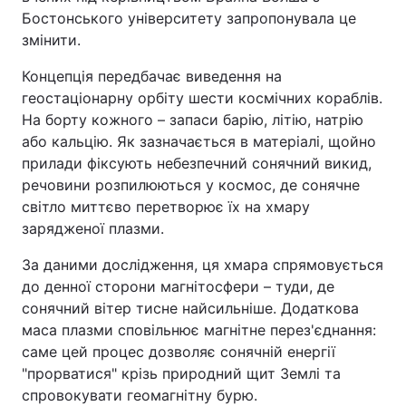
Бостонського університету запропонувала це
змінити.
Концепція передбачає виведення на
геостаціонарну орбіту шести космічних кораблів.
На борту кожного – запаси барію, літію, натрію
або кальцію. Як зазначається в матеріалі, щойно
прилади фіксують небезпечний сонячний викид,
речовини розпилюються у космос, де сонячне
світло миттєво перетворює їх на хмару
зарядженої плазми.
За даними дослідження, ця хмара спрямовується
до денної сторони магнітосфери – туди, де
сонячний вітер тисне найсильніше. Додаткова
маса плазми сповільнює магнітне перез'єднання:
саме цей процес дозволяє сонячній енергії
"прорватися" крізь природний щит Землі та
спровокувати геомагнітну бурю.