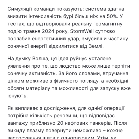
Симуляції команди показують: система здатна
знизити інтенсивність бурі більш ніж на 50%. У
тестах, що відтворювали реальну геомагнітну
подію травня 2024 року, StormWall суттєво
послабив енергетичний удар, змусивши частину
сонячної енергії відхилитися від Землі.
На думку Волша, ця ідея руйнує усталене
уявлення про те, що людство може лише терпіти
сонячну активність. За його словами, втручання
цілком можливе з фізичного погляду, а необхідні
обсяги матеріалу та можливості для запуску вже
існують.
Як випливає з дослідження, для однієї операції
потрібна кількість речовини, що відповідає
вантажу приблизно 20 нафтових танкерів. Після
викиду плазму повернути неможливо – кожне
застосування щита є одноразовим. Утім, як