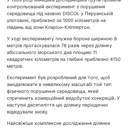
контрольований експеримент з порушення
середовища під назвою DISCOL у Перуанській
улоговині, приблизно за 1000 кілометрів на
південь від зони Кларіон-Кліппертон.
У ході експерименту плужна борона шириною 8
метрів протаскувалася 78 разів через ділянку
абіссального морського дна площею 11
квадратних кілометрів на глибині приблизно 4150
метрів.
Експеримент був розроблений для того, щоб
змоделювати в невеликому масштабі той тип
фізичного порушення середовища, який
спричинить комерційний видобуток конкрецій. У
наступні десятиліття цю ділянку періодично
відвідували знову.
Найсвіжіше комплексне дослідження ділянки