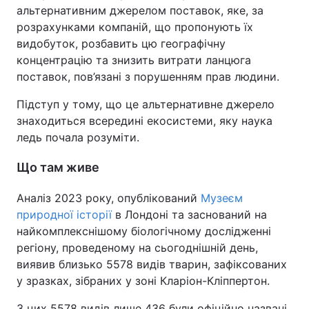
альтернативним джерелом поставок, яке, за
розрахунками компаній, що пропонують їх
видобуток, розбавить цю географічну
концентрацію та знизить витрати ланцюга
поставок, пов’язані з порушенням прав людини.
Підступ у тому, що це альтернативне джерело
знаходиться всередині екосистеми, яку наука
ледь почала розуміти.
Що там живе
Аналіз 2023 року, опублікований
Музеєм
природної історії
в Лондоні та заснований на
найкомплекснішому біологічному дослідженні
регіону, проведеному на сьогоднішній день,
виявив близько 5578 видів тварин, зафіксованих
у зразках, зібраних у зоні Кларіон-Кліппертон.
З цих 5578 видів лише 436 були офіційно названі