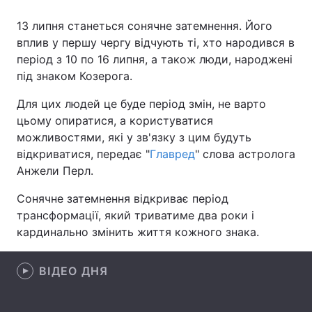
13 липня станеться сонячне затемнення. Його
вплив у першу чергу відчують ті, хто народився в
період з 10 по 16 липня, а також люди, народжені
Головна
Війна
під знаком Козерога.
Україна
Політика
Для цих людей це буде період змін, не варто
цьому опиратися, а користуватися
Економіка
Світ
можливостями, які у зв'язку з цим будуть
Спорт
Наука
відкриватися, передає "
Главред
" слова астролога
Анжели Перл.
Техно і зв'язок
Лайт
Сонячне затемнення відкриває період
Зброя
Інциденти
трансформації, який триватиме два роки і
кардинально змінить життя кожного знака.
Здоров'я
Туризм
ВІДЕО ДНЯ
Цікавинки
Погода
Екологія
Регіони