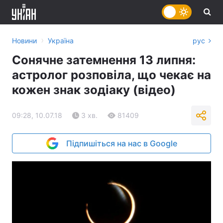
›
Новини
Україна
рус
Сонячне затемнення 13 липня:
астролог розповіла, що чекає на
кожен знак зодіаку (відео)
09:28, 10.07.18
3 хв.
81409
Підпишіться на нас в Google