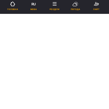
RU
МОВА
ГОЛОВНА
РОЗДІЛИ
ПОГОДА
ЛАЙТ
Підпишіться на нас в Google
На час розслідування поліцейських відсторонили \ фото УНІАН
У мережі з'явилось відео з харківського
вокзалу, на якому поліцейські щосили
б'ють чоловіка.
Реклама