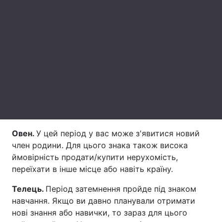
Лонгріди
Відео з Youtube
Статті
Інтерв'ю
Думки
Архів
Вакансії
Контакти
Овен.
У цей період у вас може з'явитися новий
Послуги
член родини. Для цього знака також висока
ймовірність продати/купити нерухомість,
переїхати в інше місце або навіть країну.
Телець.
Період затемнення пройде під знаком
навчання. Якщо ви давно планували отримати
нові знання або навички, то зараз для цього