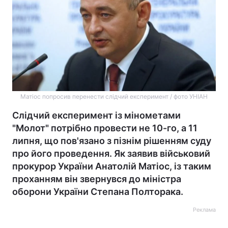
Матіос попросив перенести слідчий експеримент / фото УНІАН
Слідчий експеримент із мінометами
"Молот" потрібно провести не 10-го, а 11
липня, що пов'язано з пізнім рішенням суду
про його проведення. Як заявив військовий
прокурор України Анатолій Матіос, із таким
проханням він звернувся до міністра
оборони України Степана Полторака.
Реклама