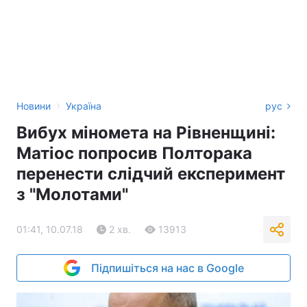
›
Новини
Україна
рус
Вибух міномета на Рівненщині:
Матіос попросив Полторака
перенести слідчий експеримент
з "Молотами"
01:41, 10.07.18
2 хв.
13913
Підпишіться на нас в Google