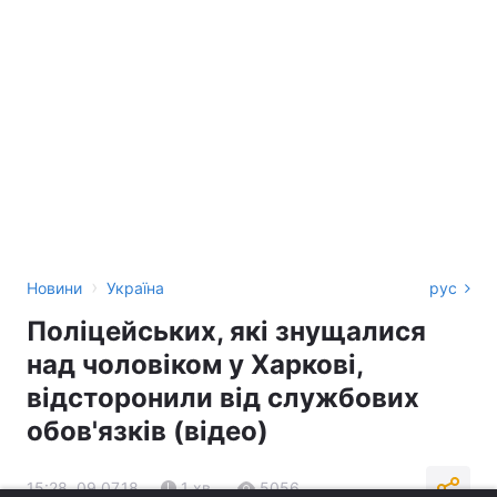
›
Новини
Україна
рус
Поліцейських, які знущалися
над чоловіком у Харкові,
відсторонили від службових
обов'язків (відео)
15:28, 09.07.18
1 хв.
5056