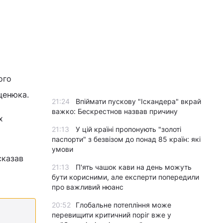
ого
ценюка.
21:24
Впіймати пускову "Іскандера" вкрай
важко: Бескрестнов назвав причину
х
21:13
У цій країні пропонують "золоті
паспорти" з безвізом до понад 85 країн: які
умови
сказав
21:13
П'ять чашок кави на день можуть
бути корисними, але експерти попередили
про важливий нюанс
20:52
Глобальне потепління може
перевищити критичний поріг вже у