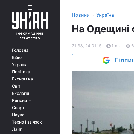
›
Новини
Україна
На Одещині 
ІНФОРМАЦІЙНЕ
АГЕНТСТВО
21:33, 24.01.15
1 хв.
6
Головна
Війна
Підпиш
Україна
Політика
Економіка
Світ
Екологія
Регіони
Спорт
Наука
Техно і зв'язок
Лайт