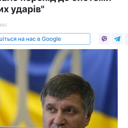
х ударів"
460
іться на нас в Google