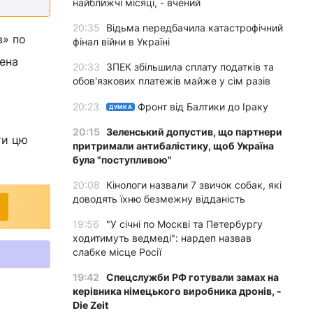
найближчі місяці, - вчений
20:35
Відьма передбачила катастрофічний
в» по
фінал війни в Україні
жена
20:33
ЗПЕК збільшила сплату податків та
обов'язкових платежів майже у сім разів
20:23
Фронт від Балтики до Іраку
ДУМКА
20:15
Зеленський допустив, що партнери
ти цю
притримали антибалістику, щоб Україна
була "поступливою"
20:08
Кінологи назвали 7 звичок собак, які
доводять їхню безмежну відданість
19:56
"У січні по Москві та Петербургу
ходитимуть ведмеді": нардеп назвав
слабке місце Росії
19:42
Спецслужби РФ готували замах на
керівника німецького виробника дронів, -
Die Zeit