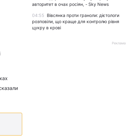
авторитет в очах росіян, - Sky News
04:55
Вівсянка проти граноли: дієтологи
розповіли, що краще для контролю рівня
цукру в крові
Реклама
і
хах
 сказали