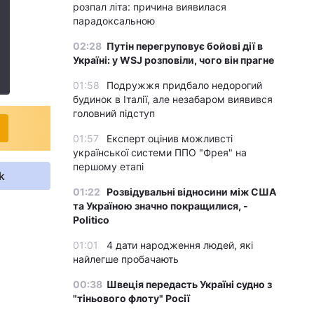
розпал літа: причина виявилася
парадоксальною
02:28
Путін перегруповує бойові дії в
Україні: у WSJ розповіли, чого він прагне
01:58
Подружжя придбало недорогий
будинок в Італії, але незабаром виявився
головний підступ
01:57
Експерт оцінив можливсті
української системи ППО "Фрея" на
першому етапі
k
01:22
Розвідувальні відносини між США
та Україною значно покращилися, -
Politico
01:01
4 дати народження людей, які
найлегше пробачають
00:38
Швеція передасть Україні судно з
"тіньового флоту" Росії