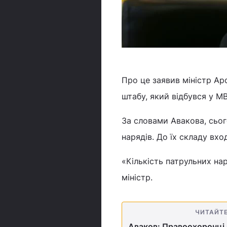
Про це заявив міністр Ар
штабу, який відбувся у М
За словами Авакова, сьог
нарядів. До їх складу вход
«Кількість патрульних нар
міністр.
ЧИТАЙТ
Аваков: Правоохоронці