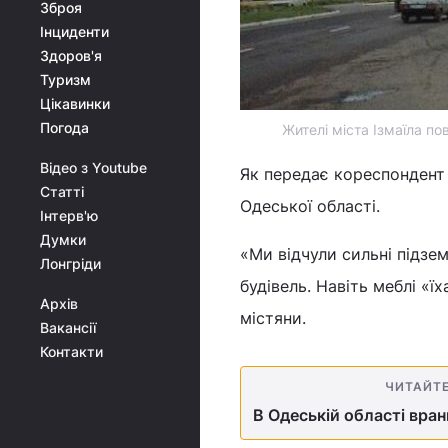
Зброя
Інциденти
Здоров'я
Туризм
Цікавинки
Погода
Жителі міста Ізмаїла по
Відео з Youtube
Як передає кореспондент 
Статті
Одеської області.
Інтерв'ю
Думки
«Ми відчули сильні підзе
Лонгріди
будівель. Навіть меблі «ї
Архів
містяни.
Вакансії
Контакти
ЧИТАЙТ
В Одеській області вран