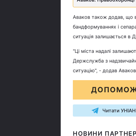
Аваков також додав, що 
бандформуваннях і сепара
ситуація залишається в Д
"Ці міста надалі залишают
Держслужба з надзвичайн
ситуацію", - додав Аваков
ДОПОМОЖ
Читати УНІАН
НОВИНИ ПАРТНЕР