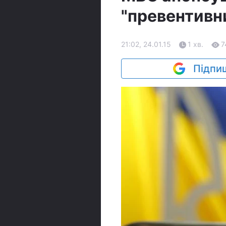
"превентивни
21:02, 24.01.15
1 хв.
7
Підпиш