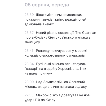
05 серпня, середа
23:59
Шестимісячним немовлятам
показали павуків і квіти: реакція очей
здивувала вчених
23:57
Новий рівень ескалації: The Guardian
про вибухівку біля українського літака в
Лейпцигу
23:41
Роналду похизувався у мережі
колекцією ексклюзивних суперкарів
23:34
Путінські війська влаштовують
"сафарі" на людей у Херсоні: аналітик
назвала причину
23:09
Над Землею зійшов Оленячий
Місяць: як це вплине на знаки зодіаку
22:55
Макрон різко відреагував на нові
удари РФ по Києву