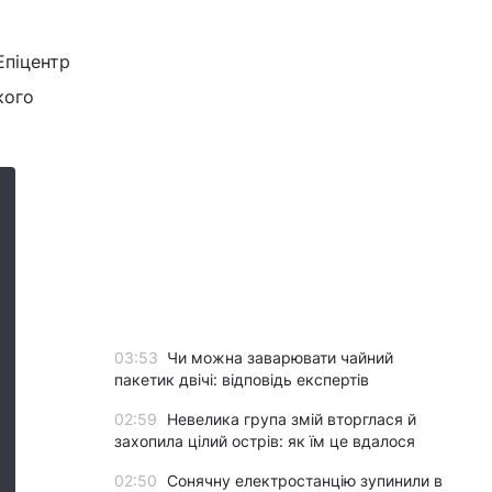
Епіцентр
кого
03:53
Чи можна заварювати чайний
пакетик двічі: відповідь експертів
02:59
Невелика група змій вторглася й
захопила цілий острів: як їм це вдалося
02:50
Сонячну електростанцію зупинили в