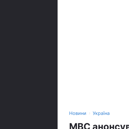
›
Новини
Україна
МВС анонсув