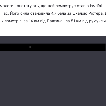
смологи констатують, що цей землетрус став в Ізмаїлі
 час. Його сила становила 4,7 бала за шкалою Ріхтера. 
 кілометрів, за 14 км від Палтина і за 51 км від румунсь
Play