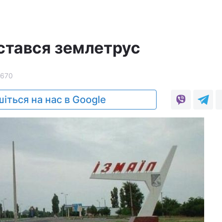
стався землетрус
670
іться на нас в Google