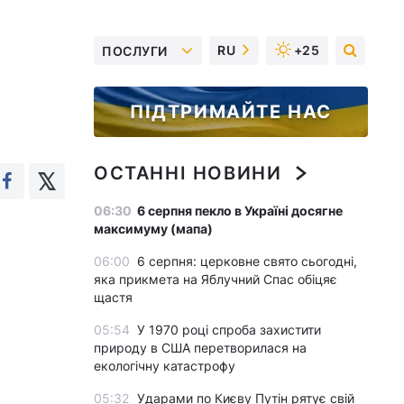
RU
+25
ПОСЛУГИ
ПІДТРИМАЙТЕ НАС
ОСТАННІ НОВИНИ
06:30
6 серпня пекло в Україні досягне
максимуму (мапа)
06:00
6 серпня: церковне свято сьогодні,
яка прикмета на Яблучний Спас обіцяє
щастя
05:54
У 1970 році спроба захистити
природу в США перетворилася на
екологічну катастрофу
05:32
Ударами по Києву Путін рятує свій