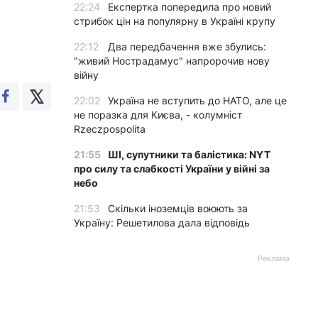
22:24
Експертка попередила про новий
стрибок цін на популярну в Україні крупу
22:12
Два передбачення вже збулись:
"живий Нострадамус" напророчив нову
війну
22:02
Україна не вступить до НАТО, але це
не поразка для Києва, - колумніст
Rzeczpospolita
21:55
ШІ, супутники та балістика: NYT
про силу та слабкості України у війні за
небо
21:53
Скільки іноземців воюють за
Україну: Решетилова дала відповідь
Реклама