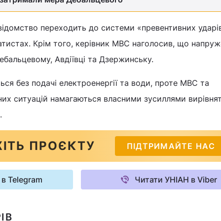
відомство переходить до системи «превентивних ударі
тистах. Крім того, керівник МВС наголосив, що напру
ебальцевому, Авдіївці та Дзержинську.
ься без подачі електроенергії та води, проте МВС та
их ситуацій намагаються власними зусиллями вирівня
.
ІТЬ ПРОЄКТУ
ПІДТРИМАЙТЕ НАС
 в Telegram
Читати УНІАН в Viber
ІВ