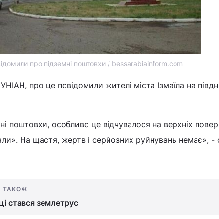
відомили про підземні поштовхи / bessarabiainform.com
УНІАН, про це повідомили жителі міста Ізмаїла на півдн
мні поштовхи, особливо це відчувалося на верхніх повер
хали». На щастя, жертв і серйозних руйнувань немає», -
Е ТАКОЖ
ці стався землетрус