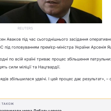
REUTERS
сен Аваков під час сьогоднішнього засідання оперативн
ВС під головуванням прем’єр-міністра України Арсенія Я
одні по всій країні триває процес збільшення патрульни
ять сили міліції та Нацгвардії.
ядів збільшилася удвічі. І цей процес дає результат», – 
Е ТАКОЖ
 затримали мера Дебальцевого