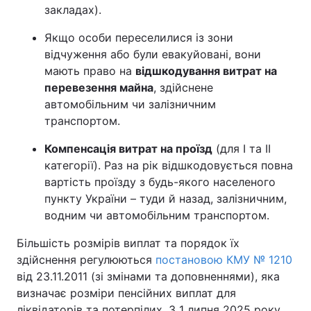
закладах).
Якщо особи переселилися із зони
відчуження або були евакуйовані, вони
мають право на
відшкодування витрат на
перевезення майна
, здійснене
автомобільним чи залізничним
транспортом.
Компенсація витрат на проїзд
(для I та II
категорії). Раз на рік відшкодовується повна
вартість проїзду з будь-якого населеного
пункту України – туди й назад, залізничним,
водним чи автомобільним транспортом.
Більшість розмірів виплат та порядок їх
здійснення регулюються
постановою КМУ № 1210
від 23.11.2011 (зі змінами та доповненнями), яка
визначає розміри пенсійних виплат для
ліквідаторів та потерпілих. З 1 липня 2025 року