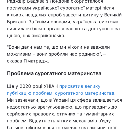
Раджвір Баджва з Лондона скористалося
послугами української сурогатної матері після
кількох невдалих спроб завести дитину у Великій
Британії. За їхніми словами, українська система
виявилася більш організованою та доступною за
ціною, ніж американська.
"Вони дали нам те, що ми ніколи не вважали
можливим – вони зробили нас родиною", –
сказав Гіматрадж.
Проблема сурогатного материнства
Ще у 2020 році УНІАН
присвятив велику
публікацію проблемі сурогатного материнства
.
Ми зазначали, що в Україні ця сфера залишається
недостатньо врегульованою, що призводить до
серйозних правових, етичних та гуманітарних
проблем. Відсутність чітких механізмів в’їзду
батьків, оформлення громадянства дитини та її