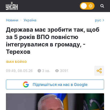
›
Новини
Україна
рус
Держава має зробити так, щоб
за 5 років ВПО повністю
інтегрувалися в громаду, -
Терехов
ІВАН БОЙКО
09:49, 08.05.26
3 хв.
3091
Підпишіться на нас в Google