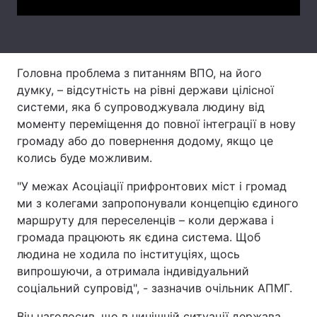
Тема оформлення
Головна проблема з питанням ВПО, на його
думку, – відсутність на рівні держави цілісної
системи, яка б супроводжувала людину від
моменту переміщення до повної інтеграції в нову
громаду або до повернення додому, якщо це
колись буде можливим.
"У межах Асоціації прифронтових міст і громад
ми з колегами запропонували концепцію єдиного
маршруту для переселенців – коли держава і
громада працюють як єдина система. Щоб
людина не ходила по інституціях, щось
випрошуючи, а отримала індивідуальний
соціальний супровід", - зазначив очільник АПМГ.
Він наголосив, що в нинішній ситуації держава