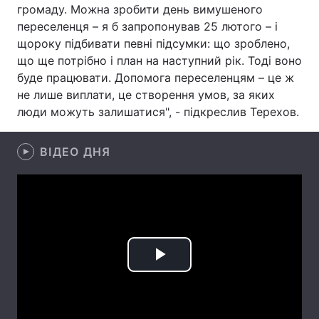
громаду. Можна зробити день вимушеного
Лонгріди
переселенця – я б запропонував 25 лютого – і
щороку підбивати певні підсумки: що зроблено,
що ще потрібно і план на наступний рік. Тоді воно
Відео з Youtube
Статті
буде працювати. Допомога переселенцям – це ж
не лише виплати, це створення умов, за яких
Інтерв'ю
Думки
люди можуть залишатися", - підкреслив Терехов.
Архів
Вакансії
ВІДЕО ДНЯ
Контакти
Послуги
Play
Video