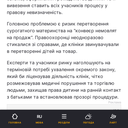
вивезення ставить всіх учасників процесу у
правову невизначеність.
Головною проблемою є ризик перетворення
сурогатного материнства на "конвеєр немовлят
на продаж". Правоохоронці неодноразово
стикалися зі справами, де клініки звинувачували
в перетворенні дітей на товар.
Експерти та учасники ринку наголошують на
терміновій потребі ухвалення окремого закону,
який би ліцензував діяльність клінік, чітко
розмежовував медичні порушення та торгівлю
людьми, захищав права дитини на ранній контакт
з батьками та встановлював прозорі процедури.
Реклама
RU
МОВА
ГОЛОВНА
РОЗДІЛИ
ПОГОДА
ЛАЙТ