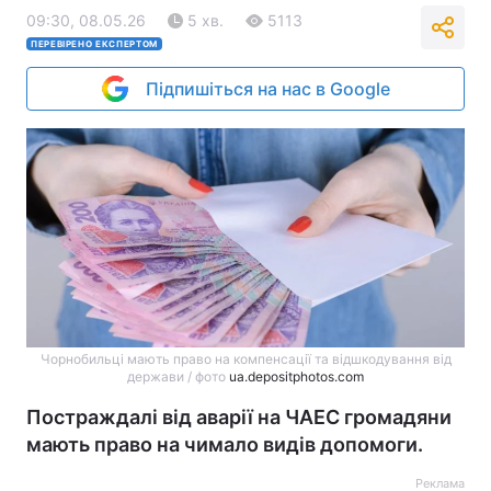
09:30, 08.05.26
5 хв.
5113
ПЕРЕВІРЕНО ЕКСПЕРТОМ
Підпишіться на нас в Google
Чорнобильці мають право на компенсації та відшкодування від
держави / фото
ua.depositphotos.com
Постраждалі від аварії на ЧАЕС громадяни
мають право на чимало видів допомоги.
Реклама