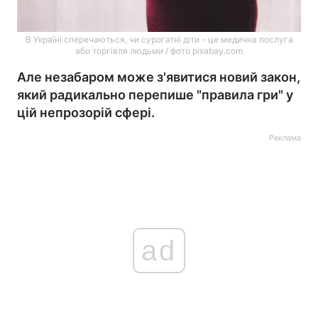
В Україні сперечаються, чи сурогатні діти - це медична послуга
або торгівля людьми / фото pixabay.com
Але незабаром може з'явитися новий закон,
який радикально перепише "правила гри" у
цій непрозорій сфері.
Реклама
ad