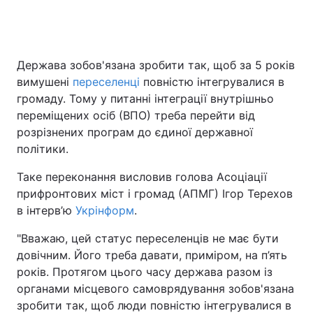
Головна
Війна
Держава зобов'язана зробити так, щоб за 5 років
вимушені
переселенці
повністю інтегрувалися в
Україна
Політика
громаду. Тому у питанні інтеграції внутрішньо
переміщених осіб (ВПО) треба перейти від
Економіка
Світ
розрізнених програм до єдиної державної
політики.
Спорт
Наука
Таке переконання висловив голова Асоціації
Техно і зв'язок
Лайт
прифронтових міст і громад (АПМГ) Ігор Терехов
в інтерв’ю
Укрінформ
.
Зброя
Інциденти
"Вважаю, цей статус переселенців не має бути
Здоров'я
Туризм
довічним. Його треба давати, приміром, на п’ять
років. Протягом цього часу держава разом із
Цікавинки
Погода
органами місцевого самоврядування зобов'язана
зробити так, щоб люди повністю інтегрувалися в
Екологія
Регіони