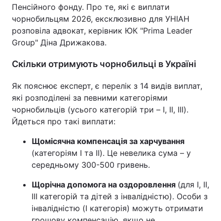
Пенсійного фонду. Про те, які є виплати
чорнобильцям 2026, ексклюзивно для УНІАН
розповіла адвокат, керівник ЮК "Prima Leader
Group" Діна Дрижакова.
Скільки отримують чорнобильці в Україні
Як пояснює експерт, є перелік з 14 видів виплат,
які розподілені за певними категоріями
чорнобильців (усього категорій три – I, II, III).
Йдеться про такі виплати:
Щомісячна компенсація за харчування
(категоріям I та II). Це невелика сума – у
середньому 300-500 гривень.
Щорічна допомога на оздоровлення
(для I, II,
III категорій та дітей з інвалідністю). Особи з
інвалідністю (I категорія) можуть отримати
грошову компенсацію, якщо не