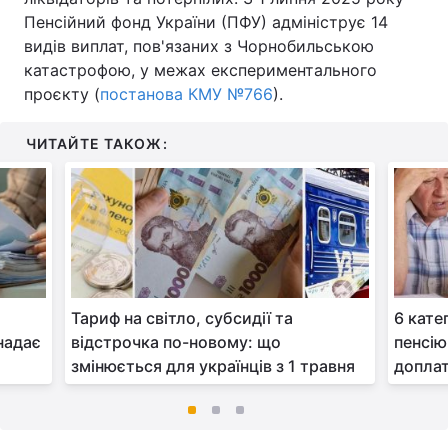
Пенсійний фонд України (ПФУ) адмініструє 14
видів виплат, пов'язаних з Чорнобильською
катастрофою, у межах експериментального
проєкту (
постанова КМУ №766
).
ЧИТАЙТЕ ТАКОЖ:
Тариф на світло, субсидії та
6 кате
надає
відстрочка по-новому: що
пенсію
змінюється для українців з 1 травня
допла