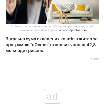
Соболєв заговорив про масштабування програми доступної
іпотеки / колаж УНІАН, фото
ua.depositphotos.com
Загальна сума вкладених коштів в житло за
програмою "єОселя" становить понад 42,8
мільярди гривень.
Реклама
ad