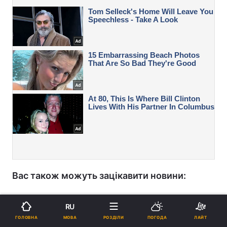
Вас також можуть зацікавити новини:
У Києві перебої зі світлом та водою: що
RU
відомо
МОВА
ГОЛОВНА
РОЗДІЛИ
ПОГОДА
ЛАЙТ