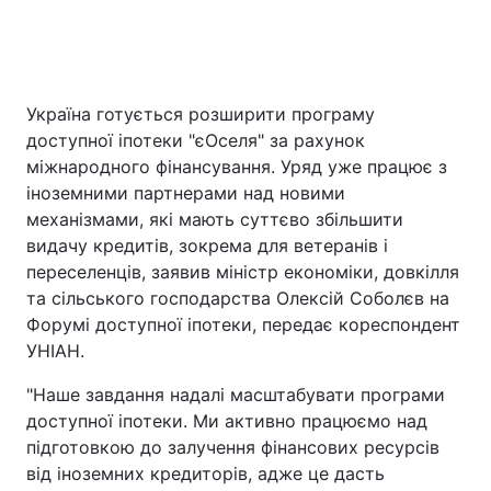
Головна
Війна
Україна готується розширити програму
доступної іпотеки "єОселя" за рахунок
Україна
Політика
міжнародного фінансування. Уряд уже працює з
Економіка
Світ
іноземними партнерами над новими
механізмами, які мають суттєво збільшити
Спорт
Наука
видачу кредитів, зокрема для ветеранів і
переселенців, заявив міністр економіки, довкілля
Техно і зв'язок
Лайт
та сільського господарства Олексій Соболєв на
Форумі доступної іпотеки, передає кореспондент
Зброя
Інциденти
УНІАН.
Здоров'я
Туризм
"Наше завдання надалі масштабувати програми
доступної іпотеки. Ми активно працюємо над
Цікавинки
Погода
підготовкою до залучення фінансових ресурсів
від іноземних кредиторів, адже це дасть
Екологія
Регіони