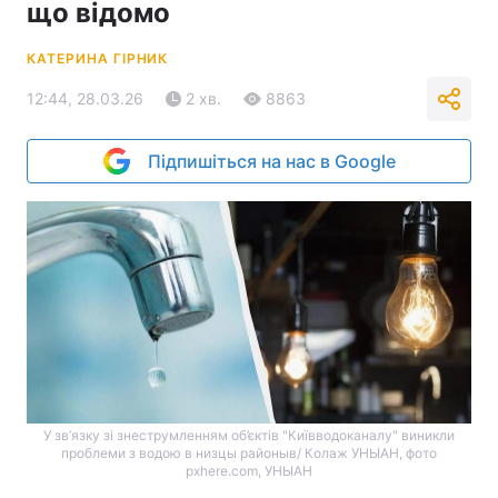
що відомо
КАТЕРИНА ГІРНИК
12:44, 28.03.26
2 хв.
8863
Підпишіться на нас в Google
У зв’язку зі знеструмленням об’єктів "Київводоканалу" виникли
проблеми з водою в низцы районыв/ Колаж УНЫАН, фото
pxhere.com, УНЫАН