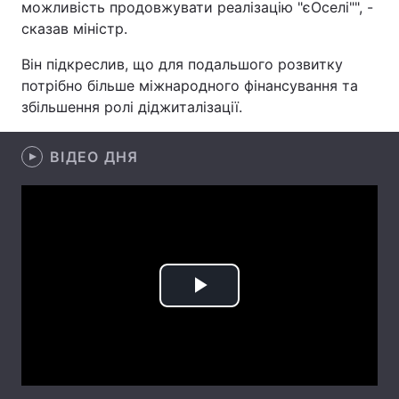
можливість продовжувати реалізацію "єОселі"", -
сказав міністр.
Лонгріди
Він підкреслив, що для подальшого розвитку
Відео з Youtube
Статті
потрібно більше міжнародного фінансування та
збільшення ролі діджиталізації.
Інтерв'ю
Думки
ВІДЕО ДНЯ
Архів
Вакансії
Контакти
Послуги
Play
Video