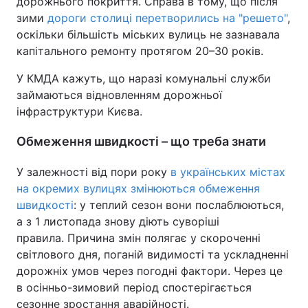
дорожнього покриття. Справа в тому, що після
зими
дороги столиці перетворились на "решето"
,
оскільки більшість міських вулиць не зазнавала
капітального ремонту протягом 20–30 років.
У КМДА кажуть, що наразі комунальні служби
займаються відновленням дорожньої
інфраструктури Києва.
Обмеження швидкості – що треба знати
У залежності від пори року
в українських містах
на окремих вулицях змінюються обмеження
швидкості
: у теплий сезон вони послаблюються,
а з 1 листопада знову діють суворіші
правила. Причина змін полягає у скороченні
світлового дня, поганій видимості та ускладненні
дорожніх умов через погодні фактори. Через це
в осінньо-зимовий період спостерігається
сезонне зростання аварійності.