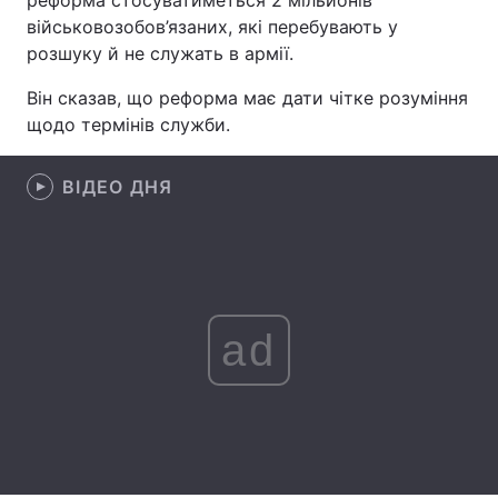
реформа стосуватиметься 2 мільйонів
військовозобов’язаних, які перебувають у
Лонгріди
розшуку й не служать в армії.
Він сказав, що реформа має дати чітке розуміння
Відео з Youtube
Статті
щодо термінів служби.
Інтерв'ю
Думки
ВІДЕО ДНЯ
Архів
Вакансії
Контакти
Послуги
ad