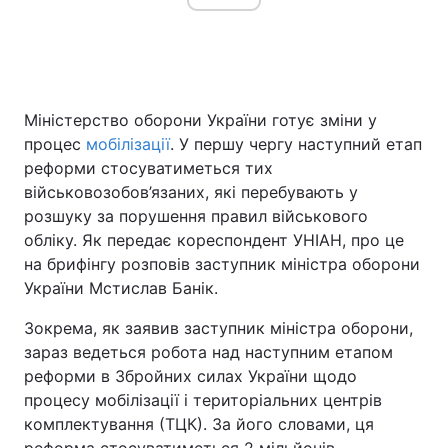
Головна
Війна
Міністерство оборони України готує зміни у
Україна
Політика
процес
мобілізації
. У першу чергу наступний етап
реформи стосуватиметься тих
Економіка
Світ
військовозобов’язаних, які перебувають у
розшуку за порушення правил військового
Спорт
Наука
обліку. Як передає кореспондент УНІАН, про це
Техно і зв'язок
Лайт
на брифінгу розповів заступник міністра оборони
України Мстислав Банік.
Зброя
Інциденти
Зокрема, як заявив заступник міністра оборони,
Здоров'я
Туризм
зараз ведеться робота над наступним етапом
реформи в Збройних силах України щодо
Цікавинки
Погода
процесу мобілізації і територіальних центрів
комплектування (ТЦК). За його словами, ця
Екологія
Регіони