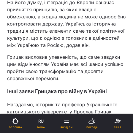
На його думку, інтеграція до Європи означає
прийняття принципів, за яких влада є
обмеженою, а жодна людина не може одноосібно
контролювати державу. Українська історична
традиція містить елементи саме такої політичної
культури, що є однією з головних відмінностей
між Україною та Росією, додав він.
Грицак висловив упевненість, що саме завдяки
цим відмінностям Україна має всі шанси успішно
пройти свою трансформацію та досягти
справжньої перемоги.
Інші заяви Грицака про війну в Україні
Нагадаємо, історик та професор Українського
католицького університету Ярослав Грицак
раніше казав, що
нинішню російсько-українську
RU
війну можна порівняти
з Першою світовою. За
МОВА
ГОЛОВНА
РОЗДІЛИ
ПОГОДА
ЛАЙТ
його словами, треба розуміти логіку – подібні