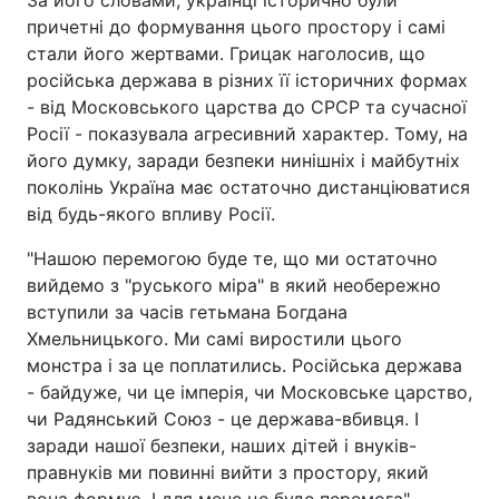
причетні до формування цього простору і самі
стали його жертвами. Грицак наголосив, що
російська держава в різних її історичних формах
- від Московського царства до СРСР та сучасної
Росії - показувала агресивний характер. Тому, на
його думку, заради безпеки нинішніх і майбутніх
поколінь Україна має остаточно дистанціюватися
від будь-якого впливу Росії.
"Нашою перемогою буде те, що ми остаточно
вийдемо з "руського міра" в який необережно
вступили за часів гетьмана Богдана
Хмельницького. Ми самі виростили цього
монстра і за це поплатились. Російська держава
- байдуже, чи це імперія, чи Московське царство,
чи Радянський Союз - це держава-вбивця. І
заради нашої безпеки, наших дітей і внуків-
правнуків ми повинні вийти з простору, який
вона формує. І для мене це буде перемога", -