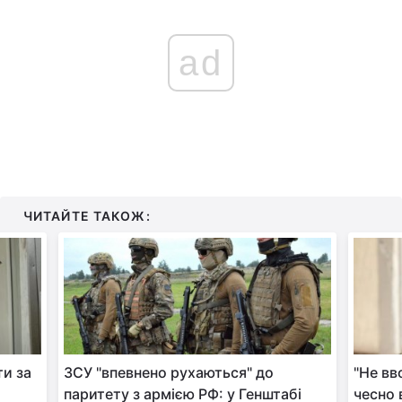
ad
ЧИТАЙТЕ ТАКОЖ:
ти за
ЗСУ "впевнено рухаються" до
"Не вв
паритету з армією РФ: у Генштабі
чесно 