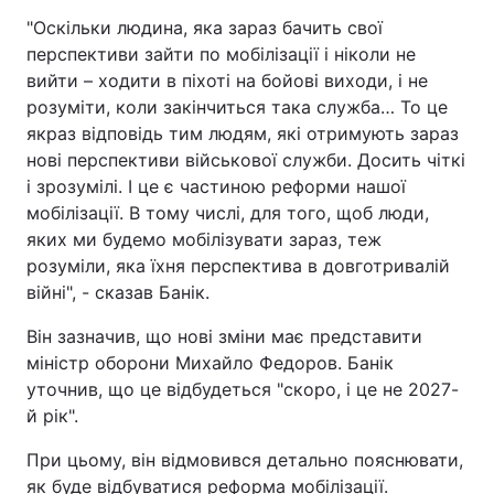
"Оскільки людина, яка зараз бачить свої
Тема оформлення
перспективи зайти по мобілізації і ніколи не
вийти – ходити в піхоті на бойові виходи, і не
розуміти, коли закінчиться така служба… То це
якраз відповідь тим людям, які отримують зараз
нові перспективи військової служби. Досить чіткі
і зрозумілі. І це є частиною реформи нашої
мобілізації. В тому числі, для того, щоб люди,
яких ми будемо мобілізувати зараз, теж
розуміли, яка їхня перспектива в довготривалій
війні", - сказав Банік.
Він зазначив, що нові зміни має представити
міністр оборони Михайло Федоров. Банік
уточнив, що це відбудеться "скоро, і це не 2027-
й рік".
При цьому, він відмовився детально пояснювати,
як буде відбуватися реформа мобілізації.