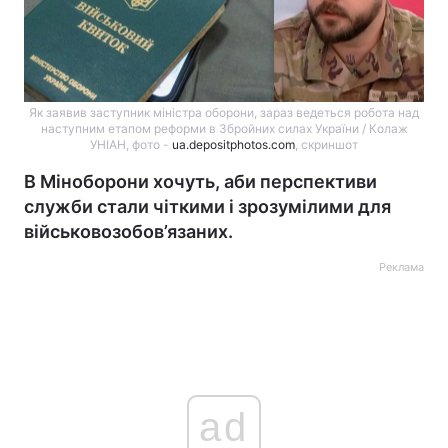
Як заявив заступник міністра оборони, зараз ведеться робота над
наступним етапом реформи в Збройних силах України / Колаж
УНІАН, фото -
ua.depositphotos.com
, скриншот
В Міноборони хочуть, аби перспективи
служби cтали чіткими і зрозумілими для
військовозобов’язаних.
Реклама
ad