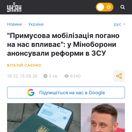
›
Новини
Україна
рус
"Примусова мобілізація погано
на нас впливає": у Міноборони
анонсували реформи в ЗСУ
ВІТАЛІЙ САЄНКО
18:22, 15.06.26
3 хв.
9340
Підпишіться на нас в Google