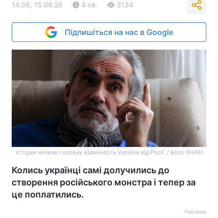
14:06, 15.06.26
4 хв.
3134
Підпишіться на нас в Google
Історик назвав головну відмінність України від Росії / фото УНІАН
Колись українці самі долучились до
створення російського монстра і тепер за
це поплатились.
Реклама