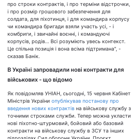
про строки контрактів, і про терміни відстрочки,
і про розмір грошового забезпечення для
солдата, для піхотинця, і для командира корпусу
чи командира бригади взяли участь усі, - і
комбриги, і звичайні воєнні, і командуючі
корпусів, родів… Всі розуміють увесь контекст.
Це спільна позиція і вона всіма підтримана", -
сказав Банік.
В Україні запровадили нові контракти для
військових - що відомо
Як повідомляв УНІАН, сьогодні, 15 червня Кабінет
Міністрів України
опублікував постанову про
введення нових контрактів
на військову службу з
точними строками служби. Тепер можна укласти
нові піхотно-штурмовий, бойовий або базовий
контракти на військову службу в ЗСУ та інших
підрозділах Сил оборони України. Проєкт