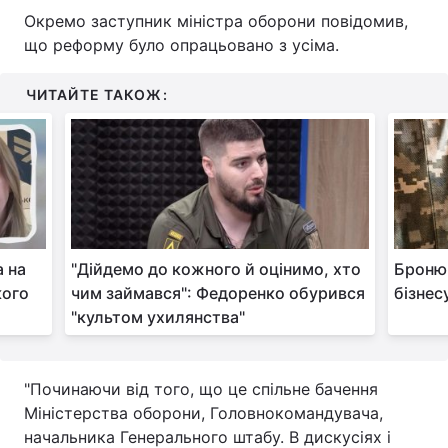
Окремо заступник міністра оборони повідомив,
що реформу було опрацьовано з усіма.
ЧИТАЙТЕ ТАКОЖ:
а на
"Дійдемо до кожного й оцінимо, хто
Бронюв
кого
чим займався": Федоренко обурився
бізнес
"культом ухилянства"
"Починаючи від того, що це спільне бачення
Міністерства оборони, Головнокомандувача,
начальника Генерального штабу. В дискусіях і