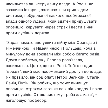
насильства як інструменту влади. А Росія, як
зазначив історик, залишається прикладом
системи, побудованої навколо необмеженої
влади одного лідера, який здатен придушувати
опозицію, керувати через страх і вести війни
проти сусідніх держав.
"Зараз неможливо уявити війну між Францією і
Німеччиною чи Німеччиною і Польщею, хоча в
минулому вони воювали між собою багато разів.
Друга проблема, яку Європа розв’язала, –
насильство. Це те, що є в Росії. Тобто є один
"вождь", який має необмежений доступ до влади.
Як правило, він соціопат: Петро Великий, Сталін,
Ленін, Путін. Він робить, що хоче: винищує
опозицію, страхом заганяє всіх під ковдру. І воює
проти сусідів. От цю систему треба зламати", -
наголошує професор.