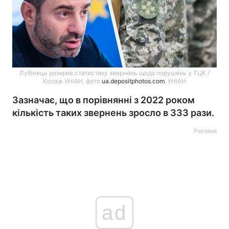
Лубінець розкрив статистику звернень щодо порушень у ТЦК /
Колаж УНІАН, фото
ua.depositphotos.com
, УНІАН
Зазначає, що в порівнянні з 2022 роком
кількість таких звернень зросло в 333 рази.
Реклама
ad