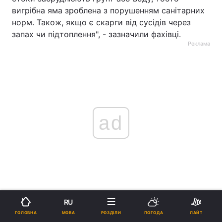
вигрібна яма зроблена з порушенням санітарних
норм. Також, якщо є скарги від сусідів через
запах чи підтоплення", - зазначили фахівці.
Реклама
ad
Окремо вони зазначили, що причиною, за якою
RU
власник неправильно облаштованого туалету
МОВА
ГОЛОВНА
РОЗДІЛИ
ПОГОДА
ЛАЙТ