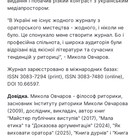
видання і побачив різкий контраст з українським
медіапростором:
"В Україні не існує жодного журналу з
ораторського мистецтва - жодного, і ніколи не
було. Це спонукало мене створити журнал. Бо і
професійна спільнота, і широка аудиторія були
відрізані від якісної літератури та сучасних
тенденцій у риториці", - Микола Овчаров.
Журнал зареєстровано в міжнародних базах:
ISSN 3083-7294 (print), ISSN 3083-7480 (online),
DOI 10.66597.
Довідка.
Микола Овчаров - філософ риторики,
засновник Інституту риторики Миколи Овчарова
(2009), дослідник, викладач, автор книг
"Майстер публічних виступів" (2017), "Мала
етика" та "Доказова аргументація" (2024), "Як
виховати оратора" (2025), "Книга дурнів" і "Книга