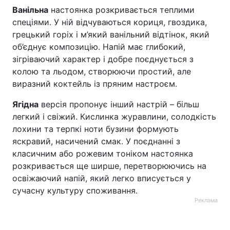
Ванільна
настоянка розкривається теплими
спеціями. У ній відчуваються кориця, гвоздика,
грецький горіх і м’який ванільний відтінок, який
об’єднує композицію. Напій має глибокий,
зігріваючий характер і добре поєднується з
колою та льодом, створюючи простий, але
виразний коктейль із пряним настроєм.
Ягідна
версія пропонує інший настрій – більш
легкий і свіжий. Кислинка журавлини, солодкість
лохини та терпкі ноти бузини формують
яскравий, насичений смак. У поєднанні з
класичним або рожевим тоніком настоянка
розкривається ще ширше, перетворюючись на
освіжаючий напій, який легко вписується у
сучасну культуру споживання.
Реклама