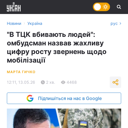
›
Новини
Україна
рус
"В ТЦК вбивають людей":
омбудсман назвав жахливу
цифру росту звернень щодо
мобілізації
МАРТА ГИЧКО
12:11, 13.05.26
2 хв.
4468
Підпишіться на нас в Google