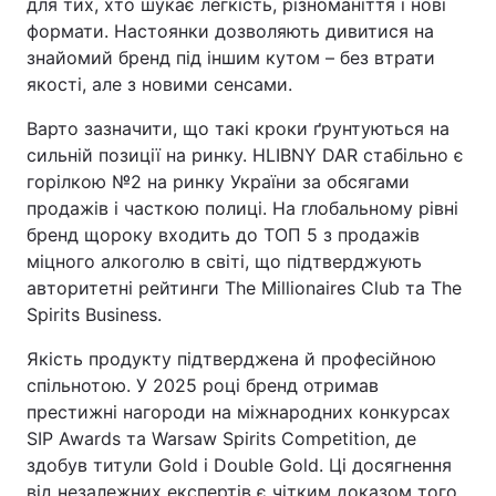
для тих, хто шукає легкість, різноманіття і нові
формати. Настоянки дозволяють дивитися на
знайомий бренд під іншим кутом – без втрати
якості, але з новими сенсами.
Варто зазначити, що такі кроки ґрунтуються на
сильній позиції на ринку. HLIBNY DAR стабільно є
горілкою №2 на ринку України за обсягами
продажів і часткою полиці. На глобальному рівні
бренд щороку входить до ТОП 5 з продажів
міцного алкоголю в світі, що підтверджують
авторитетні рейтинги The Millionaires Club та The
Spirits Business.
Якість продукту підтверджена й професійною
спільнотою. У 2025 році бренд отримав
престижні нагороди на міжнародних конкурсах
SIP Awards та Warsaw Spirits Competition, де
здобув титули Gold і Double Gold. Ці досягнення
від незалежних експертів є чітким доказом того,