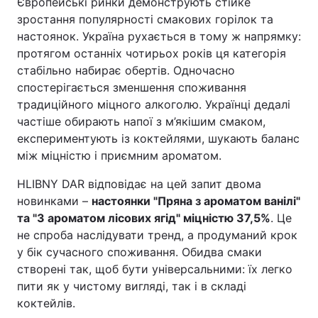
Європейські ринки демонструють стійке
зростання популярності смакових горілок та
настоянок. Україна рухається в тому ж напрямку:
протягом останніх чотирьох років ця категорія
стабільно набирає обертів. Одночасно
спостерігається зменшення споживання
традиційного міцного алкоголю. Українці дедалі
частіше обирають напої з м’якішим смаком,
експериментують із коктейлями, шукають баланс
між міцністю і приємним ароматом.
HLIBNY DAR відповідає на цей запит двома
новинками –
настоянки "Пряна з ароматом ванілі"
та "З ароматом лісових ягід" міцністю 37,5%
. Це
не спроба наслідувати тренд, а продуманий крок
у бік сучасного споживання. Обидва смаки
створені так, щоб бути універсальними: їх легко
пити як у чистому вигляді, так і в складі
коктейлів.