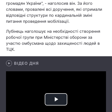
громадян України", - наголосив він. За його
Лонгріди
словами, провалені всі доручення, які отримали
відповідні структури по кардинальній зміні
питання проведення мобілізації.
Відео з Youtube
Статті
Лубінець наголошує на необхідності створення
Інтерв'ю
Думки
робочої групи при Міністерстві оборони за
участю омбусмана щодо захищеності людей в
Архів
Вакансії
ТЦК.
Контакти
ВІДЕО ДНЯ
Послуги
Play