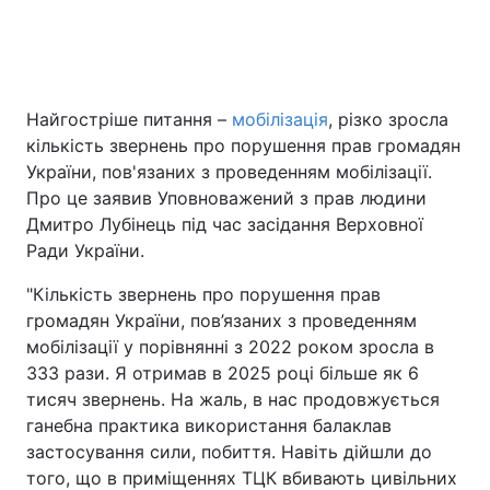
Головна
Війна
Найгостріше питання –
мобілізація
, різко зросла
Україна
Політика
кількість звернень про порушення прав громадян
України, пов'язаних з проведенням мобілізації.
Економіка
Світ
Про це заявив Уповноважений з прав людини
Дмитро Лубінець під час засідання Верховної
Спорт
Наука
Ради України.
Техно і зв'язок
Лайт
"Кількість звернень про порушення прав
громадян України, пов’язаних з проведенням
Зброя
Інциденти
мобілізації у порівнянні з 2022 роком зросла в
333 рази. Я отримав в 2025 році більше як 6
Здоров'я
Туризм
тисяч звернень. На жаль, в нас продовжується
ганебна практика використання балаклав
Цікавинки
Погода
застосування сили, побиття. Навіть дійшли до
того, що в приміщеннях ТЦК вбивають цивільних
Екологія
Регіони