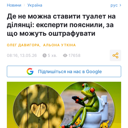
›
Новини
Україна
рус
Де не можна ставити туалет на
ділянці: експерти пояснили, за
що можуть оштрафувати
ОЛЕГ ДАВИГОРА,
АЛЬОНА УТКІНА
08:16, 13.05.26
5 хв.
17658
Підпишіться на нас в Google