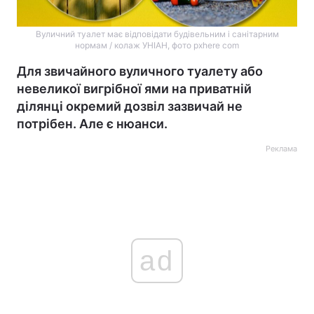
Вуличний туалет має відповідати будівельним і санітарним
нормам / колаж УНІАН, фото pxhere com
Для звичайного вуличного туалету або
невеликої вигрібної ями на приватній
ділянці окремий дозвіл зазвичай не
потрібен. Але є нюанси.
Реклама
ad