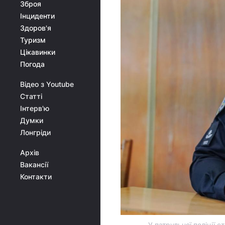
Зброя
Інциденти
Здоров'я
Туризм
Цікавинки
Погода
Відео з Youtube
Статті
Інтерв'ю
Думки
Лонгріди
Архів
Вакансії
Контакти
У патрульної поліції с