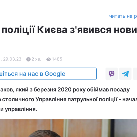
читать на 
 поліції Києва з'явився нов
8, 29.03.23
2 хв.
1485
іться на нас в Google
аков, який з березня 2020 року обіймав посаду
 столичного Управління патрульної поліції - нача
и управління.