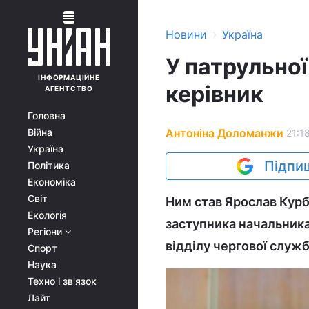
›
Новини
Україна
У патрульної
ІНФОРМАЦІЙНЕ
керівник
АГЕНТСТВО
Головна
Антоніна Доломанжи
Війна
21:1
Україна
Підпиш
Політика
Економіка
Світ
Ним став Ярослав Курб
Екологія
заступника начальника
Регіони
відділу чергової служб
Спорт
Наука
Техно і зв'язок
Лайт