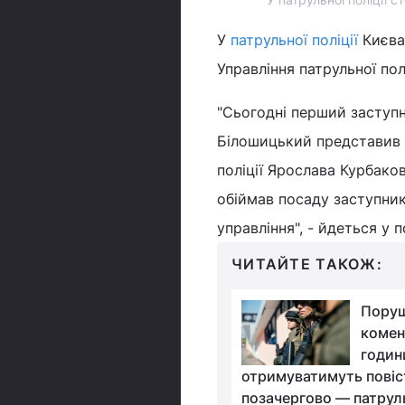
У
патрульної поліції
Києва
Управління патрульної пол
"Сьогодні перший заступн
Білошицький представив н
поліції Ярослава Курбако
обіймав посаду заступник
управління", - йдеться у п
ЧИТАЙТЕ ТАКОЖ:
Проковтнув пакетик з
Поруш
канабісом і помер: у
комен
Львові виправдали
годин
онансній справі
отримуватимуть повіс
позачергово — патруль