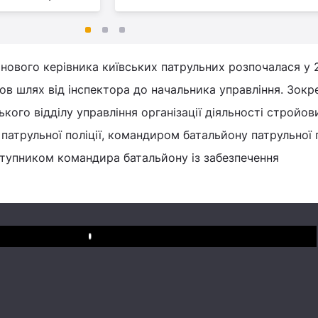
нового керівника київських патрульних розпочалася у 
шов шлях від інспектора до начальника управління. Зокр
кого відділу управління організації діяльності стройов
патрульної поліції, командиром батальйону патрульної п
ступником командира батальйону із забезпечення
Play