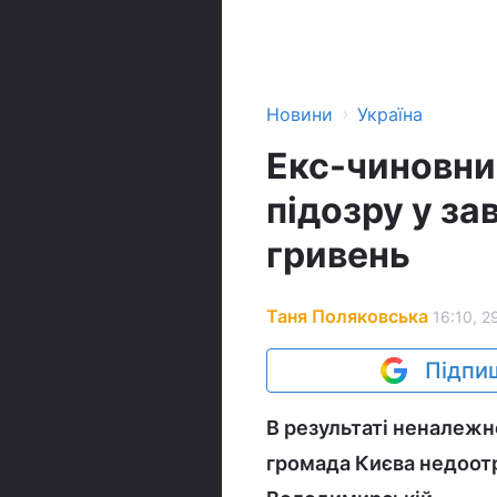
›
Новини
Україна
Екс-чиновни
підозру у за
гривень
Таня Поляковська
16:10, 2
Підпиш
В результаті неналежн
громада Києва недоот