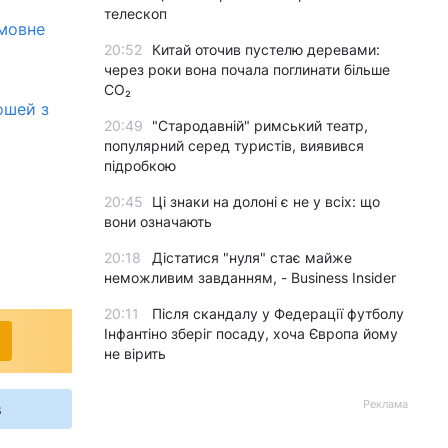
телескоп
омовне
20:52
Китай оточив пустелю деревами:
через роки вона почала поглинати більше
CO₂
ошей з
20:49
"Стародавній" римський театр,
популярний серед туристів, виявився
підробкою
20:45
Ці знаки на долоні є не у всіх: що
вони означають
20:18
Дістатися "нуля" стає майже
неможливим завданням, - Business Insider
20:11
Після скандалу у Федерації футболу
Інфантіно зберіг посаду, хоча Європа йому
не вірить
Реклама
s