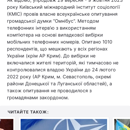
Як відомо, упродовж 29 вересня - 9 жовтня 2023
року Київський міжнародний інститут соціології
(КМІС) провів власне всеукраїнське опитування
громадської думки "Омнібус". Методом
телефонних інтерв’ю з використанням
комп’ютера на основі випадкової вибірки
мобільних телефонних номерів. Опитано 1010
респондентів, що мешкають у всіх регіонах
України (крім АР Крим). До вибірки не
включалися жителі територій, які тимчасово не
контролювалися владою України до 24 лютого
2022 року (АР Крим, м. Севастополь, окремі
райони Донецької та Луганської областей), а
також опитування не проводилося з
громадянами закордоном.
ЧИТАЙТЕ ТАКОЖ: