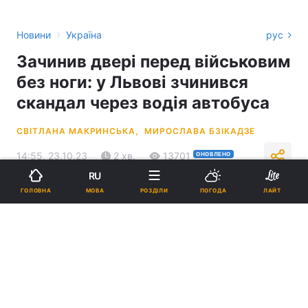
›
Новини
Україна
рус
Зачинив двері перед військовим
без ноги: у Львові зчинився
скандал через водія автобуса
СВІТЛАНА МАКРИНСЬКА,
МИРОСЛАВА БЗІКАДЗЕ
14:55, 23.10.23
2 хв.
13701
ОНОВЛЕНО
RU
МОВА
ГОЛОВНА
РОЗДІЛИ
ПОГОДА
ЛАЙТ
Підпишіться на нас в Google