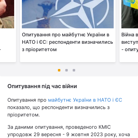
Опитування про майбутнє України в
Війна 
НАТО і ЄС: респонденти визначились
виступ
-
з пріоритетом
- опит
Опитування під час війни
Опитування про
майбутнє України в НАТО і ЄС
показало, що респонденти визначились з
пріоритетом.
За даними опитування, проведеного КМІС
упродовж 29 вересня - 9 жовтня 2023 року, хоча