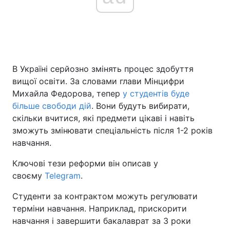
Головна
Війна
Україна
Політика
В Україні серйозно змінять процес здобуття
вищої освіти. За словами глави Мінцифри
Економіка
Світ
Михайла Федорова, тепер
у студентів буде
більше свободи дій
. Вони будуть вибирати,
Спорт
Наука
скільки вчитися, які предмети цікаві і навіть
зможуть змінювати спеціальність після 1-2 років
Техно і зв'язок
Лайт
навчання.
Зброя
Інциденти
Ключові тези реформи він описав у
своєму
Telegram
.
Здоров'я
Туризм
Студенти за контрактом можуть регулювати
Цікавинки
Погода
терміни навчання. Наприклад, прискорити
навчання і завершити бакалаврат за 3 роки
Екологія
Регіони