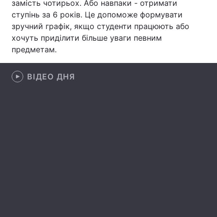
замість чотирьох. Або навпаки - отримати
ступінь за 6 років. Це допоможе формувати
Лонгріди
зручний графік, якщо студенти працюють або
хочуть приділити більше уваги певним
Відео з Youtube
Статті
предметам.
Інтерв'ю
Думки
ВІДЕО ДНЯ
Архів
Вакансії
Контакти
Послуги