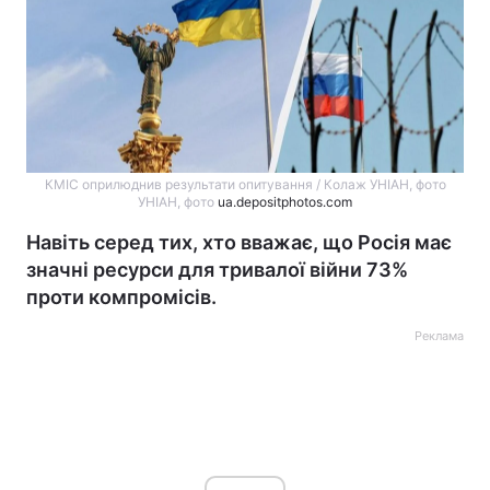
КМІС оприлюднив результати опитування / Колаж УНІАН, фото
УНІАН, фото
ua.depositphotos.com
Навіть серед тих, хто вважає, що Росія має
значні ресурси для тривалої війни 73%
проти компромісів.
Реклама