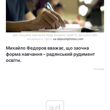
Дистанційне навчання буде введено замість заочного або
вечірнього / фото
ua.depositphotos.com
Михайло Федоров вважає, що заочна
форма навчання – радянський рудимент
освіти.
Реклама
ad