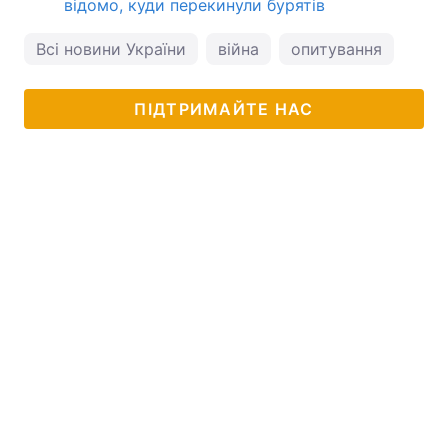
відомо, куди перекинули бурятів
Всі новини України
війна
опитування
війн
ПІДТРИМАЙТЕ НАС