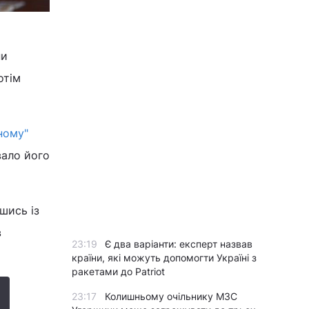
ни
отім
ному"
вало його
шись із
в
23:19
Є два варіанти: експерт назвав
країни, які можуть допомогти Україні з
ракетами до Patriot
23:17
Колишньому очільнику МЗС