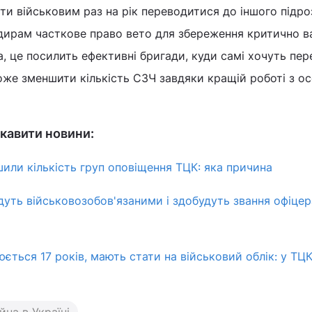
ти військовим раз на рік переводитися до іншого підроз
ирам часткове право вето для збереження критично 
а, це посилить ефективні бригади, куди самі хочуть пе
оже зменшити кількість СЗЧ завдяки кращій роботі з о
кавити новини:
шили кількість груп оповіщення ТЦК: яка причина
уть військовозобов'язаними і здобудуть звання офіцера
ється 17 років, мають стати на військовий облік: у ТЦ
ійна в Україні