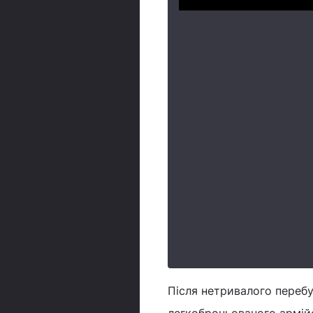
Після нетривалого перебу
легкоброньованого армій