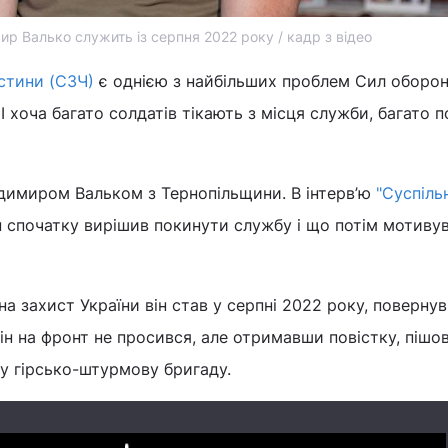
р Валько служить із серпня 2022 року / кадр з відео
стини (СЗЧ)
є однією з найбільших проблем Сил оборо
І хоча багато солдатів тікають з місця служби, багато п
одимиром Вальком з Тернопільщини. В інтерв’ю
"Суспіль
ін спочатку вирішив покинути службу і що потім мотиву
а захист України він став у серпні 2022 року, повернув
він на фронт не просився, але отримавши повістку, пішо
ту гірсько-штурмову бригаду.