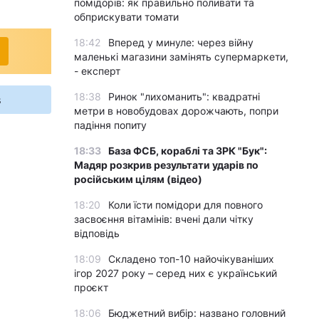
помідорів: як правильно поливати та
обприскувати томати
18:42
Вперед у минуле: через війну
маленькі магазини замінять супермаркети,
- експерт
18:38
Ринок "лихоманить": квадратні
s
метри в новобудовах дорожчають, попри
падіння попиту
18:33
База ФСБ, кораблі та ЗРК "Бук":
Мадяр розкрив результати ударів по
російським цілям (відео)
18:20
Коли їсти помідори для повного
засвоєння вітамінів: вчені дали чітку
відповідь
18:09
Складено топ-10 найочікуваніших
ігор 2027 року – серед них є український
проєкт
18:06
Бюджетний вибір: названо головний