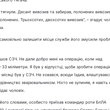
 тягнули. Десант вивозив та забирав, полонених вивози
полонених. Трьохсотих, двохсотих вивозив", – згадує чо
а.
самовільно залишити місце служби його змусили пробл
я пішов СЗЧ. Не дали добро мені на операцію, коли над
33 міліметри. Я був у відпустці, щоби зробити операці
 місяці був у СЗЧ. Не ховався, всюди їздив, влаштувавс
удівництво зварювальником. Ніхто не зупиняв, я навіть 
ідає чоловік.
 його словами, особисто приїхав командир роти БпЛА
10-ї окремої гірсько-штурмової бригади Степан Барна і