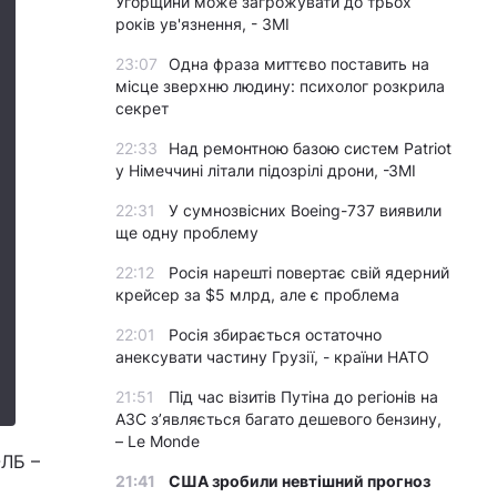
Угорщини може загрожувати до трьох
років ув'язнення, - ЗМІ
23:07
Одна фраза миттєво поставить на
місце зверхню людину: психолог розкрила
секрет
22:33
Над ремонтною базою систем Patriot
у Німеччині літали підозрілі дрони, -ЗМІ
22:31
У сумнозвісних Boeing-737 виявили
ще одну проблему
22:12
Росія нарешті повертає свій ядерний
крейсер за $5 млрд, але є проблема
22:01
Росія збирається остаточно
анексувати частину Грузії, - країни НАТО
21:51
Під час візитів Путіна до регіонів на
АЗС з’являється багато дешевого бензину,
– Le Monde
-ЛБ –
21:41
США зробили невтішний прогноз