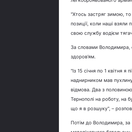
"Хтось застряг зимою, то
позиції, коли наші взяли 
свою службу водієм тягач
За словами Володимира, 
здоров’ям.
"Із 15 січня по 1 квітня 
наднирником мав пухлину 
відмова. Два з половиною
Тернополі на роботу, на б
що я в розшуку", – розпов
Потім до Володимира, за
мотопіхотного батальону 