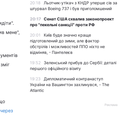
20:18
Льотчик-утікач з КНДР уперше сів за
штурвал Boeing 737 і був приголомшений
20:17
Сенат США схвалив законопроект
діти".
про "пекельні санкції" проти РФ
ив мене",
20:01
Київ буде значно краще
підготовлений до зими, але фактор
обстрілів і можливостей ППО ніхто не
відміняв, - Пантелеєв
кументів
19:52
Зеленський прибув до Сербії: деталі
 зміг
першого офіційного візиту
19:23
Дипломатичний контранаступ
України на Вашингтон захлинувся, - The
Atlantic
 що
Реклама
через