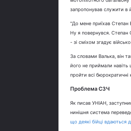
запропонував служити в й
"До мене приїхав Степан Б
Ну я повернувся. Степан 
- зі сміхом згадує військо
За словами Валька, він та
його не приймали навіть ц
пройти всі бюрократичні 
Проблема СЗЧ
Як писав УНІАН, заступн
нинішня система перевед
що деякі бійці вдаються 