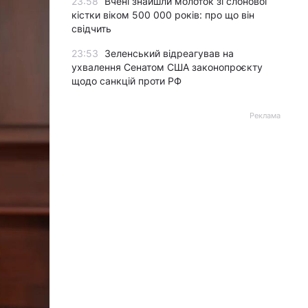
23:58
Вчені знайшли молоток зі слонової
кістки віком 500 000 років: про що він
свідчить
23:53
Зеленський відреагував на
ухвалення Сенатом США законопроєкту
щодо санкцій проти РФ
Реклама