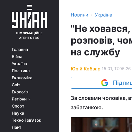
›
Новини
Україна
"Не ховався,
ІНФОРМАЦІЙНЕ
розповів, чо
АГЕНТСТВО
на службу
Головна
Війна
Україна
Юрій Кобзар
15:01, 17.05.26
Політика
Економіка
Підпиш
Світ
Екологія
За словами чоловіка, 
Регіони
Спорт
забаганкою.
Наука
Техно і зв'язок
Лайт