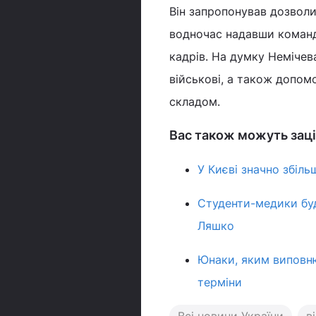
Він запропонував дозволи
водночас надавши команд
кадрів. На думку Немічев
військові, а також допом
складом.
Вас також можуть заці
У Києві значно збіль
Студенти-медики буд
Ляшко
Юнаки, яким виповню
терміни
Всі новини України
в