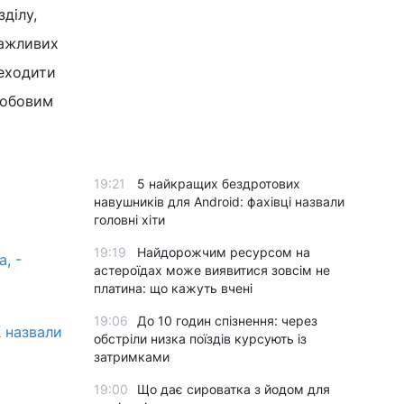
ділу,
важливих
реходити
собовим
19:21
5 найкращих бездротових
навушників для Android: фахівці назвали
головні хіти
19:19
Найдорожчим ресурсом на
, -
астероїдах може виявитися зовсім не
платина: що кажуть вчені
19:06
До 10 годин спізнення: через
К назвали
обстріли низка поїздів курсують із
затримками
19:00
Що дає сироватка з йодом для