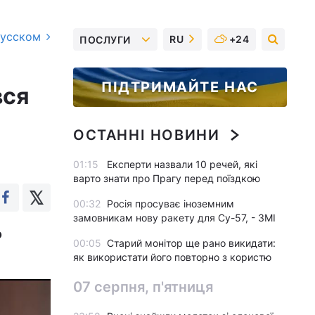
русском
RU
+24
ПОСЛУГИ
ПІДТРИМАЙТЕ НАС
вся
ОСТАННІ НОВИНИ
01:15
Експерти назвали 10 речей, які
варто знати про Прагу перед поїздкою
00:32
Росія просуває іноземним
замовникам нову ракету для Су-57, - ЗМІ
о
00:05
Старий монітор ще рано викидати:
як використати його повторно з користю
07 серпня, п'ятниця