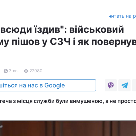
читать на 
 всюди їздив": військовий
му пішов у СЗЧ і як поверну
3 хв.
22980
іться на нас в Google
втеча з місця служби були вимушеною, а не прост