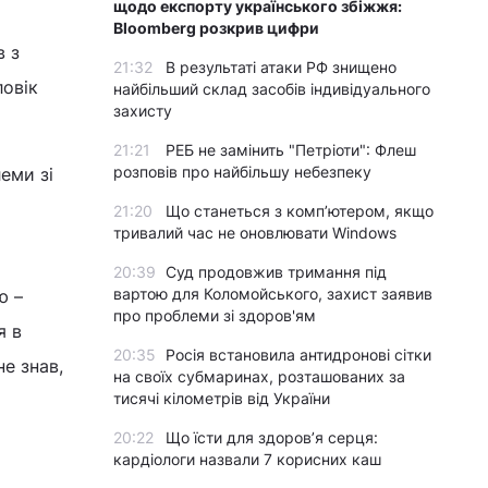
щодо експорту українського збіжжя:
Bloomberg розкрив цифри
в з
21:32
В результаті атаки РФ знищено
ловік
найбільший склад засобів індивідуального
захисту
21:21
РЕБ не замінить "Петріоти": Флеш
розповів про найбільшу небезпеку
еми зі
21:20
Що станеться з комп’ютером, якщо
тривалий час не оновлювати Windows
20:39
Суд продовжив тримання під
вартою для Коломойського, захист заявив
ю –
про проблеми зі здоров'ям
я в
20:35
Росія встановила антидронові сітки
не знав,
на своїх субмаринах, розташованих за
тисячі кілометрів від України
20:22
Що їсти для здоров’я серця:
кардіологи назвали 7 корисних каш