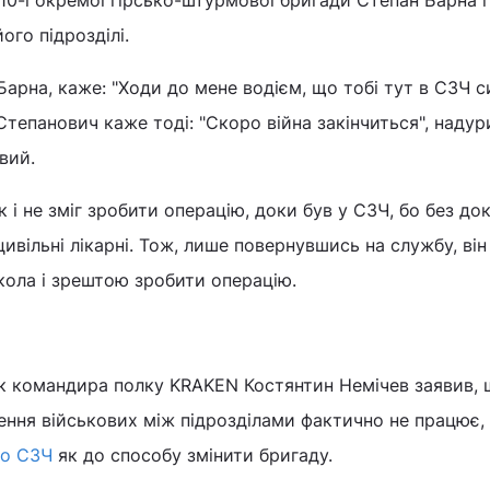
ого підрозділі.
арна, каже: "Ходи до мене водієм, що тобі тут в СЗЧ си
Степанович каже тоді: "Скоро війна закінчиться", надур
вий.
к і не зміг зробити операцію, доки був у СЗЧ, бо без до
ивільні лікарні. Тож, лише повернувшись на службу, він
кола і зрештою зробити операцію.
ик командира полку KRAKEN Костянтин Немічев заявив,
ення військових між підрозділами фактично не працює,
до СЗЧ
як до способу змінити бригаду.