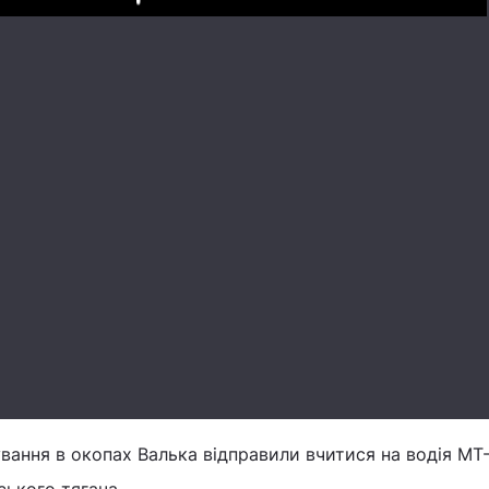
Play
вання в окопах Валька відправили вчитися на водія МТ
ського тягача.