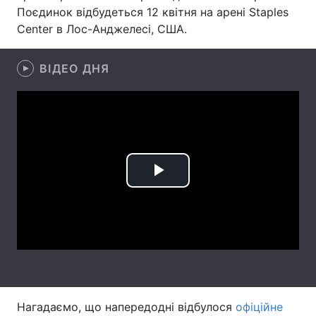
Поєдинок відбудеться 12 квітня на арені Staples
Лонгріди
Center в Лос-Анджелесі, США.
Відео з Youtube
Статті
ВІДЕО ДНЯ
Інтерв'ю
Думки
Архів
Вакансії
Контакти
Play
Послуги
Video
Нагадаємо, що напередодні відбулося
офіційне