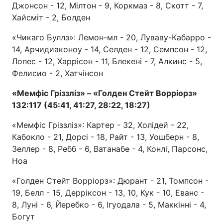
Джонсон - 12, Мілтон - 9, Коркмаз - 8, Скотт - 7,
Хайсміт - 2, Болден
«Чикаго Буллз»: Лемон-мл - 20, Луваву-Кабарро -
14, Арчидиаконоу - 14, Селден - 12, Семпсон - 12,
Лопес - 12, Харрісон - 11, Блекені - 7, Алкинс - 5,
Фелисио - 2, Хатчінсон
«Мемфіс Гріззліз» – «Голден Стейт Ворріорз»
132:117 (45:41, 41:27, 28:22, 18:27)
«Мемфіс Гріззліз»: Картер - 32, Холідей - 22,
Кабокло - 21, Дорсі - 18, Райт - 13, Уошберн - 8,
Зеллер - 8, Ребб - 6, Ватанабе - 4, Конлі, Парсонс,
Ноа
«Голден Стейт Ворріорз»: Дюрант - 21, Томпсон -
19, Белл - 15, Дерріксон - 13, 10, Кук - 10, Еванс -
8, Луні - 6, Йеребко - 6, Ігуодала - 5, Маккінні - 4,
Богут