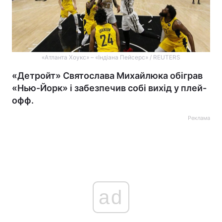
«Атланта Хоукс» – «Індіана Пейсерс» / REUTERS
«Детройт» Святослава Михайлюка обіграв
«Нью-Йорк» і забезпечив собі вихід у плей-
офф.
Реклама
ad