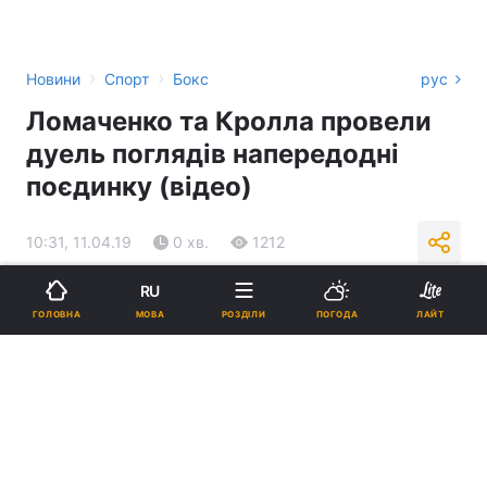
›
›
Новини
Спорт
Бокс
рус
Ломаченко та Кролла провели
дуель поглядів напередодні
поєдинку (відео)
10:31, 11.04.19
0 хв.
1212
RU
Підпишіться на нас в Google
МОВА
ГОЛОВНА
РОЗДІЛИ
ПОГОДА
ЛАЙТ