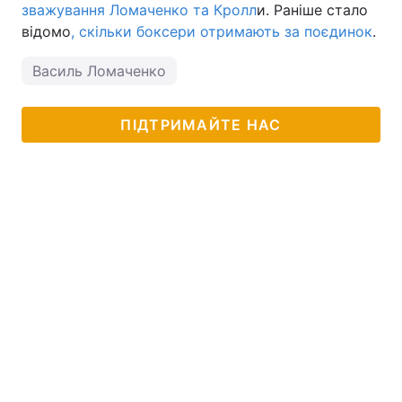
зважування Ломаченко та Кролл
и. Раніше стало
Тема оформлення
відомо
, скільки боксери отримають за поєдинок
.
Василь Ломаченко
ПІДТРИМАЙТЕ НАС