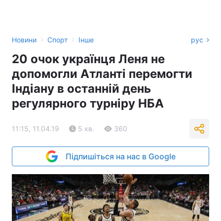
›
›
Новини
Спорт
Інше
рус
20 очок українця Леня не
допомогли Атланті перемогти
Індіану в останній день
регулярного турніру НБА
11:15, 11.04.19
5 хв.
360
Підпишіться на нас в Google