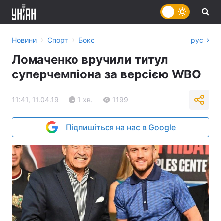
›
›
Новини
Спорт
Бокс
рус
Ломаченко вручили титул
суперчемпіона за версією WBO
11:41, 11.04.19
1 хв.
1199
Підпишіться на нас в Google