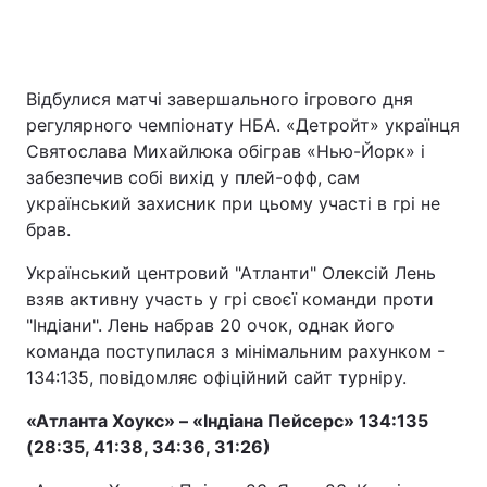
Відбулися матчі завершального ігрового дня
регулярного чемпіонату НБА. «Детройт» українця
Святослава Михайлюка обіграв «Нью-Йорк» і
забезпечив собі вихід у плей-офф, сам
український захисник при цьому участі в грі не
брав.
Український центровий "Атланти" Олексій Лень
взяв активну участь у грі своєї команди проти
"Індіани". Лень набрав 20 очок, однак його
команда поступилася з мінімальним рахунком -
134:135, повідомляє офіційний сайт турніру.
«Атланта Хоукс» – «Індіана Пейсерс» 134:135
(28:35, 41:38, 34:36, 31:26)