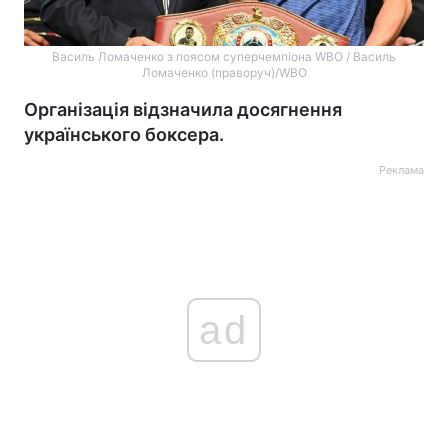
Василь Ломаченко з поясом суперчемпіона WBO / Василь
Ломаченко (праворуч)/WBO
Організація відзначила досягнення
українського боксера.
Реклама
ad