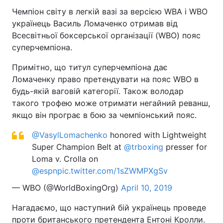
Чемпіон світу в легкій вазі за версією WBA і WBO
українець Василь Ломаченко отримав від
Всесвітньої боксерської організації (WBO) пояс
Головна
Війна
суперчемпіона.
Україна
Політика
Примітно, що титул суперчемпіона дає
Ломаченку право претендувати на пояс WBO в
Економіка
Світ
будь-якій ваговій категорії. Також володар
такого трофею може отримати негайний реванш,
Спорт
Наука
якщо він програє в бою за чемпіонський пояс.
Техно і зв'язок
Лайт
@VasylLomachenko
honored with Lightweight
Super Champion Belt at
@trboxing
presser for
Зброя
Інциденти
Loma v. Crolla on
@espn
pic.twitter.com/1sZWMPXgSv
Здоров'я
Туризм
— WBO (@WorldBoxingOrg)
April 10, 2019
Цікавинки
Погода
Нагадаємо, що наступний бій українець проведе
Екологія
Регіони
проти британського претендента Ентоні Кролли.