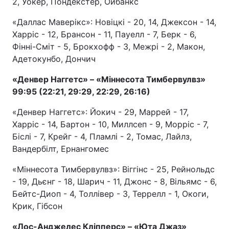
2, Уокер, Пондекстер, Ойбанкс
«Даллас Маверікс»: Новіцкі - 20, 14, Джексон - 14,
Харріс - 12, Брансон - 11, Пауелл - 7, Берк - 6,
Фінні-Сміт - 5, Брокхофф - 3, Межрі - 2, Макон,
Адетокунбо, Дончич
«Денвер Наггетс» – «Міннесота Тимбервулвз»
99:95 (22:21, 29:29, 22:29, 26:16)
«Денвер Наггетс»: Йокич - 29, Маррей - 17,
Харріс - 14, Бартон - 10, Миллсеп - 9, Морріс - 7,
Біслі - 7, Крейг - 4, Пламлі - 2, Томас, Лайлз,
Вандербілт, Ернангомес
«Міннесота Тимбервулвз»: Віггінс - 25, Рейнольдс
- 19, Дьєнг - 18, Шарич - 11, Джонс - 8, Вільямс - 6,
Бейтс-Диоп - 4, Толлівер - 3, Террелл - 1, Окоги,
Крик, Гібсон
«Лос-Анджелес Кліпперс» – «Юта Джаз»