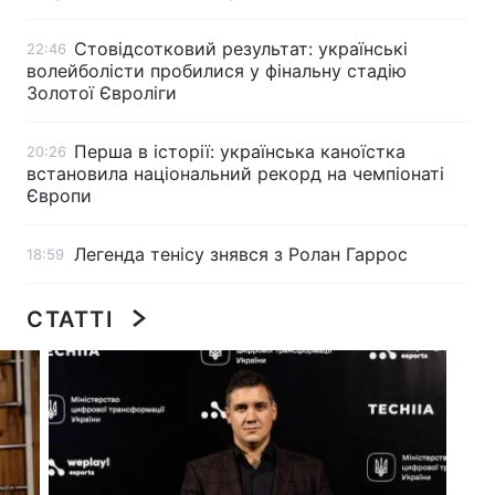
Стовідсотковий результат: українські
22:46
волейболісти пробилися у фінальну стадію
Золотої Євроліги
Головна
Війна
Україна
Політика
Перша в історії: українська каноїстка
20:26
встановила національний рекорд на чемпіонаті
Економіка
Світ
Європи
Спорт
Наука
Легенда тенісу знявся з Ролан Гаррос
18:59
Техно і зв'язок
Лайт
СТАТТІ
Зброя
Інциденти
Здоров'я
Туризм
Цікавинки
Погода
Екологія
Регіони