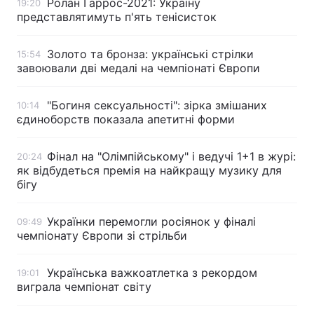
Ролан Гаррос-2021: Україну
19:20
представлятимуть п'ять тенісисток
Золото та бронза: українські стрілки
15:54
завоювали дві медалі на чемпіонаті Європи
"Богиня сексуальності": зірка змішаних
10:14
єдиноборств показала апетитні форми
Фінал на "Олімпійському" і ведучі 1+1 в журі:
20:24
як відбудеться премія на найкращу музику для
бігу
Українки перемогли росіянок у фіналі
09:49
чемпіонату Європи зі стрільби
Українська важкоатлетка з рекордом
19:01
виграла чемпіонат світу