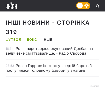
ІНШІ НОВИНИ
- СТОРІНКА
319
ФУТБОЛ
БОКС
ІНШЕ
Росія перетворює окупований Донбас на
18:11
величезне сміттєзвалище, - Радіо Свобода
Ролан Гаррос: Костюк у впертій боротьбі
23:53
поступилася головному фавориту змагань
Реклама