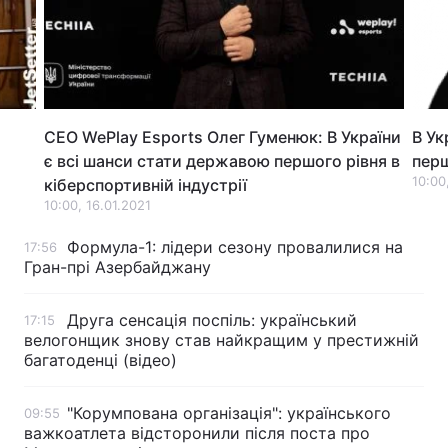
Лонгріди
Відео з Youtube
Статті
CEO WePlay Esports Олег Гуменюк: В України
В Ук
Інтерв'ю
Думки
є всі шанси стати державою першого рівня в
перш
Архів
Вакансії
10:00
кіберспортивній індустрії
10:00, 16.01.2021
Контакти
Формула-1: лідери сезону провалилися на
17:56
Гран-прі Азербайджану
Послуги
Друга сенсація поспіль: український
17:15
велогонщик знову став найкращим у престижній
багатоденці (відео)
"Корумпована організація": українського
09:55
важкоатлета відсторонили після поста про