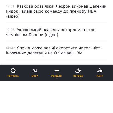
Казкова розв'язка: Леброн виконав шалений
12:51
кидок і вивів свою команду до плейофу НБА
(відео)
Український плавець-рекордсмен став
12:06
чемпіоном Європи (відео)
Японія може вдвічі скоротити чисельність
08:42
іноземних делегацій на Олімпіаді - ЗМІ
Реклама
RU
МОВА
ГОЛОВНА
РОЗДІЛИ
ПОГОДА
ЛАЙТ
ad