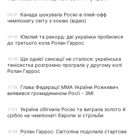
Канада шокувала Росію в плей-офф
09:41
чемпіонату світу з хокею (відео)
Ювілей та рекорд: дві українки пробилися
14:06
до третього кола Ролан Гаррос
Ще однієї сенсації не сталося: українська
18:06
тенісистка розгромно програла у другому колі
Ролан Гаррос
Глава Федерації ММА України Рожкевич
17:38
виявився громадянином Росії - ЗМІ
Україна обігнала Росію та виграла золото й
17:03
срібло на чемпіонаті Європи зі стрільби
Ролан Гаррос: Світоліна подолала стартове
14:38