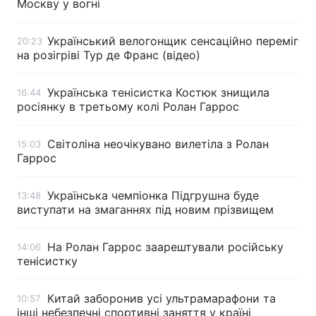
Москву у вогні
Тема оформлення
Український велогонщик сенсаційно переміг
20:23
на розігріві Тур де Франс (відео)
Українська тенісистка Костюк знищила
16:44
росіянку в третьому колі Ролан Гаррос
Світоліна неочікувано вилетіла з Ролан
15:03
Гаррос
Українська чемпіонка Підгрушна буде
13:48
виступати на змаганнях під новим прізвищем
На Ролан Гаррос заарештували російську
14:06
тенісистку
Китай заборонив усі ультрамарафони та
10:57
інші небезпечні спортивні заняття у країні