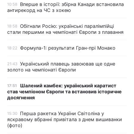
Вперше в історії: збірна Канади встановила
10:58
антирекорд на ЧС з хокею
Обігнали Росію: українські паралімпійці
18:58
стали першими на чемпіонаті Європи з плавання
Формула-1: результати Гран-прі Монако
18:22
Український плавець завоював ще одне
21:43
золото на чемпіонаті Європи
Шалений камбек: український каратист
17:51
став чемпіоном Європи та встановив історичне
досягнення
Перша ракетка України Світоліна у
15:30
яскравому вбранні привітала з днем вишиванки
(фото)