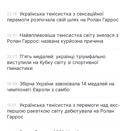
Українська тенісистка з сенсаційної
22:18
перемоги розпочала свій шлях на Ролан Гаррос
Найвпливовіша тенісистка світу знялася з
22:01
Ролан Гаррос: названа курйозна причина
П'ять медалей: українці тріумфально
22:21
виступили на Кубку світу зі спортивної
гімнастики
Збірна України завоювала 14 медалей на
18:59
чемпіонаті Європи з самбо
Українська тенісистка з перемоги над екс-
15:01
першою ракеткою світу дебютувала на Ролан
Гаррос