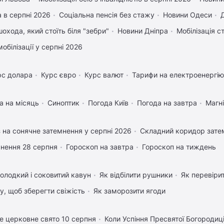
 в серпні 2026
Соціальна пенсія без стажу
Новини Одеси
охода, який стоїть біля "зебри"
Новини Дніпра
Мобілізація с
обілізації у серпні 2026
рс долара
Курс євро
Курс валют
Тарифи на електроенергію
а на місяць
Синоптик
Погода Київ
Погода на завтра
Магні
 на сонячне затемнення у серпні 2026
Складний коридор затем
нення 28 серпня
Гороскоп на завтра
Гороскоп на тиждень
олодкий і соковитий кавун
Як відбілити рушники
Як перевіри
му, щоб зберегти свіжість
Як заморозити ягоди
е церковне свято 10 серпня
Коли Успіння Пресвятої Богородиц