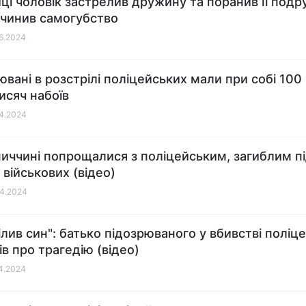
иці чоловік застрелив дружину та поранив її подру
вчинив самогубство
06.2024
ювані в розстрілі поліцейських мали при собі 100
тисяч набоїв
04.2024
ниччині попрощалися з поліцейським, загиблим пі
 військових (відео)
04.2024
ілив син": батько підозрюваного у вбивстві поліц
ів про трагедію (відео)
04.2024