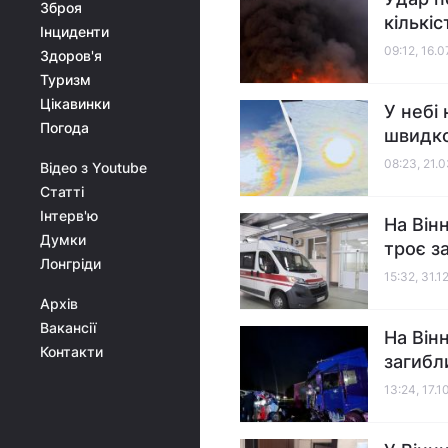
Зброя
кількі
Інциденти
09:12, 16.
Здоров'я
Туризм
Цікавинки
У небі
Погода
швидко
08:23, 21.
Відео з Youtube
Статті
Інтерв'ю
На Він
Думки
троє з
Лонгріди
15:32, 31.1
Архів
Вакансії
На Він
Контакти
загибл
13:24, 17.