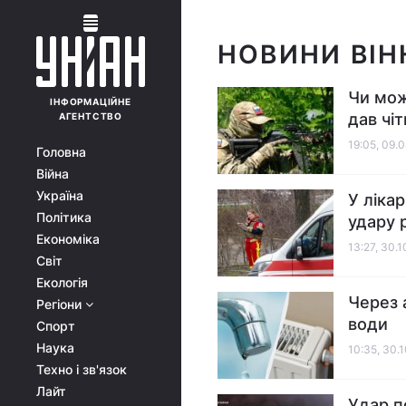
НОВИНИ ВІН
Чи мож
ІНФОРМАЦІЙНЕ
дав чіт
АГЕНТСТВО
19:05, 09.
Головна
Війна
Україна
У ліка
Політика
удару 
Економіка
13:27, 30.
Світ
Екологія
Через 
Регіони
води
Спорт
Наука
10:35, 30.
Техно і зв'язок
Лайт
Удар п