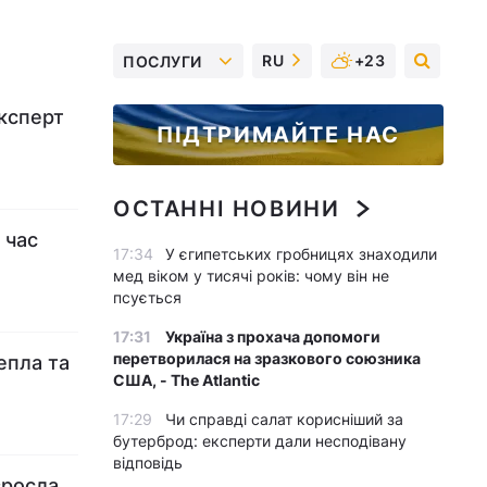
RU
+23
ПОСЛУГИ
експерт
ПІДТРИМАЙТЕ НАС
ОСТАННІ НОВИНИ
 час
17:34
У єгипетських гробницях знаходили
мед віком у тисячі років: чому він не
псується
17:31
Україна з прохача допомоги
перетворилася на зразкового союзника
епла та
США, - The Atlantic
17:29
Чи справді салат корисніший за
бутерброд: експерти дали несподівану
відповідь
зросла