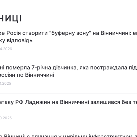
НИЦІ
е Росія створити "буферну зону" на Вінниччині: 
ку відповідь
04.2026
рні померла 7-річна дівчинка, яка постраждала під
росіян по Вінниччині
10.2025
атаку РФ Ладижин на Вінниччині залишився без т
10.2025
о Вінниці: є влучання у цивільну інфраструктуру, 