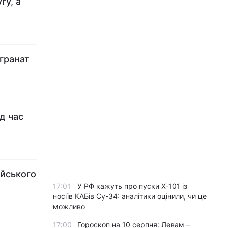
гу, а
 гранат
д час
ейського
17:01
У РФ кажуть про пуски Х-101 із
носіїв КАБів Су-34: аналітики оцінили, чи це
можливо
17:00
Гороскоп на 10 серпня: Левам –