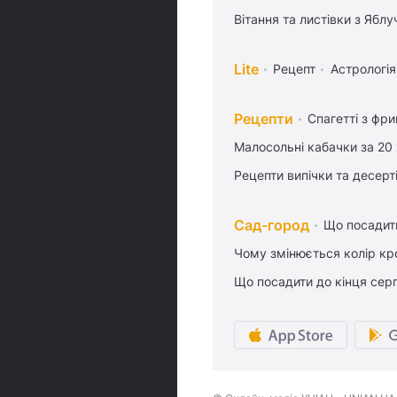
Вітання та листівки з Ябл
Lite
Рецепт
Астрологія
Рецепти
Спагетті з фр
Малосольні кабачки за 20
Рецепти випічки та десерт
Сад-город
Що посадити
Чому змінюється колір кро
Що посадити до кінця сер