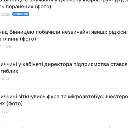
сть поранених (фото)
07.2025
ОНОВЛЕНО
 над Вінницею побачили незвичайні явищі: рідкісн
плинні (фото)
03.2025
ниччині у кабінеті директора підприємства стався
агиблих
2.2024
ниччині зіткнулись фура та мікроавтобус: шестер
их (фото)
10.2024