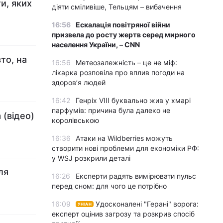
и, яких
діяти сміливіше, Тельцям – вибачення
16:56
Ескалація повітряної війни
призвела до росту жертв серед мирного
населення України, – CNN
то, на
16:56
Метеозалежність – це не міф:
лікарка розповіла про вплив погоди на
здоров’я людей
16:42
Генріх VIII буквально жив у хмарі
парфумів: причина була далеко не
 (відео)
королівською
16:36
Атаки на Wildberries можуть
створити нові проблеми для економіки РФ:
у WSJ розкрили деталі
ля
16:26
Експерти радять вимірювати пульс
перед сном: для чого це потрібно
16:09
Удосконалені "Герані" ворога:
УНІАН
експерт оцінив загрозу та розкрив спосіб