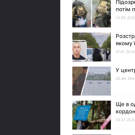
Підозр
потім 
13:35, 22.
Розстр
якому 
21:41, 20.
У цент
20:46, 18.
Ще в о
кордо
14:37, 25.