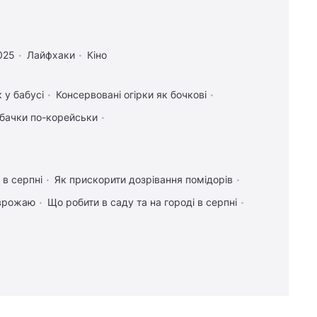
за £1, потопив американський крейсер
13:55
Ціль Росії №1: The Times розповів,
як працює український загін "глибоких
025
Лайфхаки
Кіно
ударів" по РФ
13:48
Зарядка електрокара від розетки у
 у бабусі
Консервовані огірки як бочкові
квартирі може обернутися серйозними
бачки по-корейськи
проблемами, - електрик
13:30
Газова, електрична чи індукційна:
яка плита готує їжу найшвидше
 в серпні
Як прискорити дозрівання помідорів
13:30
Три знаки Зодіаку ось-ось
попрощаються з самотністю та знайдуть
 врожаю
Що робити в саду та на городі в серпні
кохання
13:18
Історія про те, що "поляки не дають
Україні МіГи" - неправда: посол роз’яснив
ситуацію
13:11
Одна чашка цього напою на день
може допомогти печінці, - дієтологи