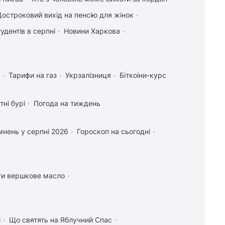
Реклама
Достроковий вихід на пенсію для жінок
тудентів в серпні
Новини Харкова
Тарифи на газ
Укрзалізниця
Біткоіни-курс
тні бурі
Погода на тиждень
нень у серпні 2026
Гороскоп на сьогодні
14:05
Випросила рецепт кабачків по-
корейськи у продавця на ринку: готую їх
просто так і на зиму
ти вершкове масло
13:59
Одеса вночі пережила
наймасштабніший удар за весь час
повномасштабної війни, – Коваленко
і
Що святять на Яблучний Спас
13:57
Підводний човен, проданий Канаді