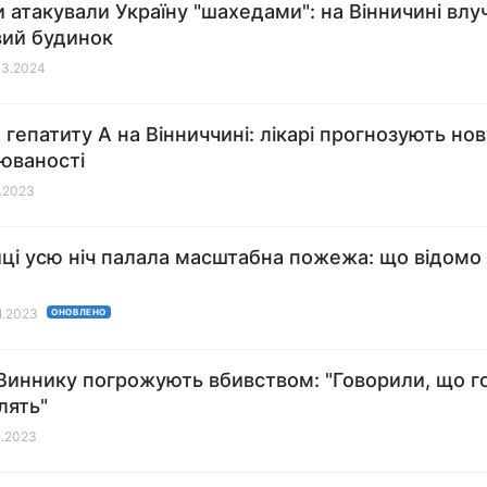
и атакували Україну "шахедами": на Вінничині влу
ий будинок
03.2024
 гепатиту А на Вінниччині: лікарі прогнозують но
юваності
1.2023
иці усю ніч палала масштабна пожежа: що відомо 
11.2023
ОНОВЛЕНО
Виннику погрожують вбивством: "Говорили, що г
лять"
1.2023