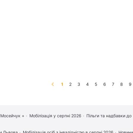
(current)
1
2
3
4
5
6
7
8
9
 Мосейчук +
Мобілізація у серпні 2026
Пільги та надбавки до
и Львова
Мобілізація осіб з інвалідністю в серпні 2026
Новини