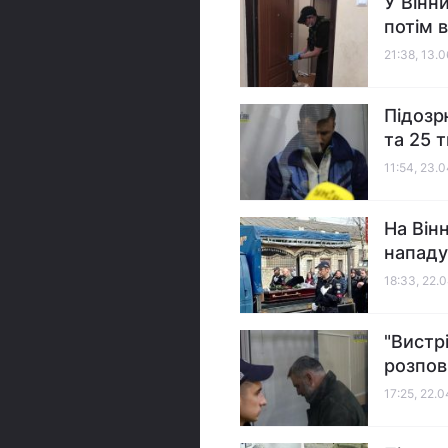
У Вінн
потім 
21:38, 13.
Підозр
та 25 
11:54, 23.
На Він
нападу
18:33, 22.
"Вистр
розпов
17:25, 22.