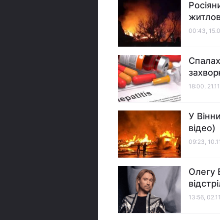
Росіян
житлов
00:43, 15.
Спалах
захвор
18:00, 21.1
У Вінн
відео)
09:23, 10.
Олегу 
відстрі
13:56, 02.1