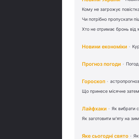
Кому не загрожує повістка
Чи потрібно пропускати піш
Хто не отримає бронь від м
Новини економіки
Ку
Прогноз погоди
Погод
Гороскоп
астропрогноз
Що принесе місячне затем
Лайфхаки
Як вибрати с
Як заготовити м'яту на зи
Яке сьогодні свято
Як