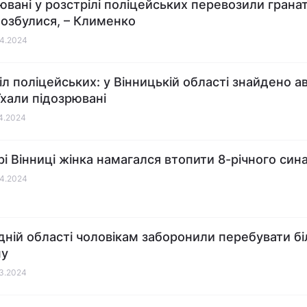
ювані у розстрілі поліцейських перевозили гранат
позбулися, – Клименко
04.2024
іл поліцейських: у Вінницькій області знайдено ав
їхали підозрювані
04.2024
рі Вінниці жінка намагался втопити 8-річного сина
04.2024
дній області чоловікам заборонили перебувати бі
ну
03.2024