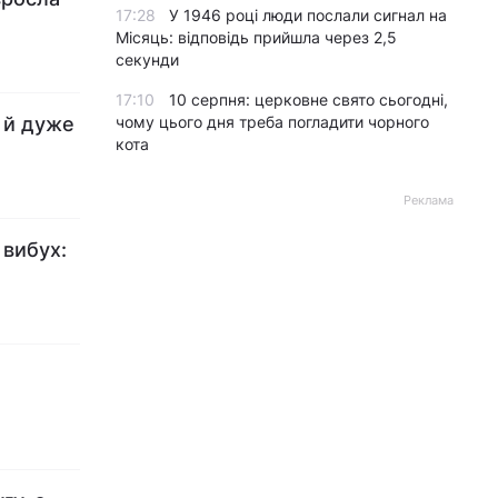
17:28
У 1946 році люди послали сигнал на
Місяць: відповідь прийшла через 2,5
секунди
17:10
10 серпня: церковне свято сьогодні,
і й дуже
чому цього дня треба погладити чорного
кота
Реклама
 вибух:
о