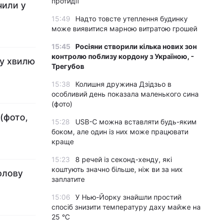
протидії
чили у
15:49
Надто товсте утеплення будинку
може виявитися марною витратою грошей
15:45
Росіяни створили кілька нових зон
контролю поблизу кордону з Україною, -
ву хвилю
Трегубов
15:38
Колишня дружина Дзідзьо в
особливий день показала маленького сина
(фото)
(фото,
15:28
USB-C можна вставляти будь-яким
боком, але один із них може працювати
краще
15:23
8 речей із секонд-хенду, які
коштують значно більше, ніж ви за них
олову
заплатите
15:06
У Нью-Йорку знайшли простий
спосіб знизити температуру даху майже на
25 °C