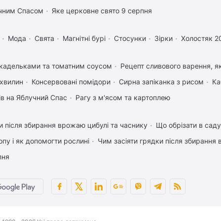
учним Спасом
Яке церковне свято 9 серпня
Мода
Свята
Магнітні бурі
Стосунки
Зірки
Холостяк 2
икадельками та томатним соусом
Рецепт сливового варення, як
 хвилин
Консервовані помідори
Сирна запіканка з рисом
Ка
ів на Яблучний Спас
Рагу з м'ясом та картоплею
 після збирання врожаю цибулі та часнику
Що обрізати в саду
пу і як допомогти рослині
Чим засіяти грядки після збирання
пня