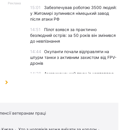
Реклама
15:01
Забезпечував роботою 3500 людей:
у Житомирі зупинився німецький завод
після атаки РФ
14:51
Пілот взявся за практично
безлюдний острів: за 50 років він змінився
до невпізнання
14:44
Окупанти почали відправляти на
штурм танки з активним захистом від FPV-
дронів
14:38
Американський трюк із картоплею
фрі допомагає швидко загустити суп
14:27
Хіт 1983 року став однією з
"найкращих літніх пісень усіх часів": у чому
її таємниця
14:16
Три яблука сховалися серед птахів:
 пенсії ветеранам праці
на їх пошуки дають лише 11 секунд
 Києва
Хто з чоловіків може виїхати за кордон