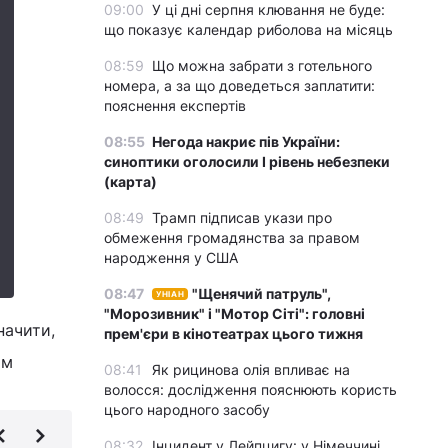
09:00
У ці дні серпня клювання не буде:
що показує календар риболова на місяць
08:59
Що можна забрати з готельного
номера, а за що доведеться заплатити:
пояснення експертів
08:55
Негода накриє пів України:
синоптики оголосили І рівень небезпеки
(карта)
08:49
Трамп підписав укази про
обмеження громадянства за правом
народження у США
08:47
"Щенячий патруль",
УНІАН
"Морозивник" і "Мотор Сіті": головні
начити,
прем'єри в кінотеатрах цього тижня
им
08:41
Як рицинова олія впливає на
волосся: дослідження пояснюють користь
цього народного засобу
08:32
Інцидент у Лейпцигу: у Німеччині