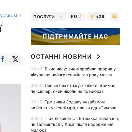
русском
RU
+26
ПОСЛУГИ
ї
ПІДТРИМАЙТЕ НАС
ОСТАННІ НОВИНИ
09:30
Вікно часу: вчені зробили прорив у
лікування найагресивнішого раку мозку
09:30
Пенсія без стажу: скільки отримає
пенсіонер, який ніколи не працював
09:25
Три знаки Зодіаку незабаром
здійснять усі свої мрії, але за однієї умови
09:24
"Так лякають…": Вітвіцька зізналася,
чи залишиться у Києві після народження
малюка