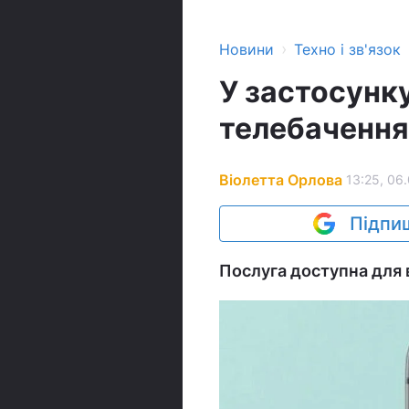
›
Новини
Техно і зв'язок
У застосунку
телебачення
Віолетта Орлова
13:25, 06
Підпиш
Послуга доступна для в