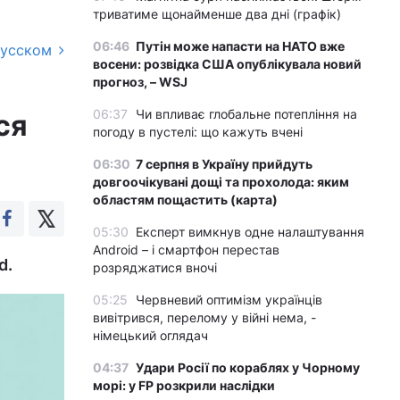
триватиме щонайменше два дні (графік)
06:46
Путін може напасти на НАТО вже
русском
восени: розвідка США опублікувала новий
прогноз, – WSJ
06:37
Чи впливає глобальне потепління на
ся
погоду в пустелі: що кажуть вчені
06:30
7 серпня в Україну прийдуть
довгоочікувані дощі та прохолода: яким
областям пощастить (карта)
05:30
Експерт вимкнув одне налаштування
Android – і смартфон перестав
d.
розряджатися вночі
05:25
Червневий оптимізм українців
вивітрився, перелому у війні нема, -
німецький оглядач
04:37
Удари Росії по кораблях у Чорному
морі: у FP розкрили наслідки