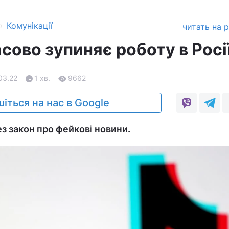
›
Комунікації
читать на 
сово зупиняє роботу в Росі
03.22
1 хв.
9662
іться на нас в Google
з закон про фейкові новини.