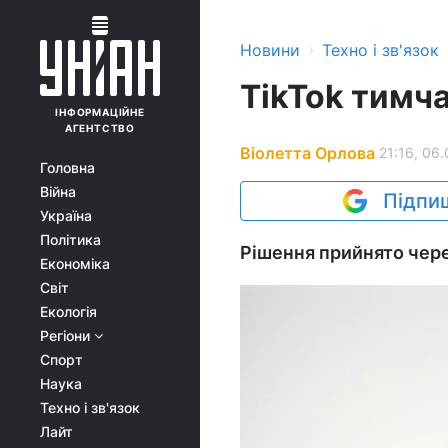
›
Новини
Техно і зв'язок
TikTok тимча
ІНФОРМАЦІЙНЕ
АГЕНТСТВО
Віолетта Орлова
21:16, 06.
Головна
Війна
Підпиш
Україна
Політика
Рішення прийнято чере
Економіка
Світ
Екологія
Регіони
Спорт
Наука
Техно і зв'язок
Лайт