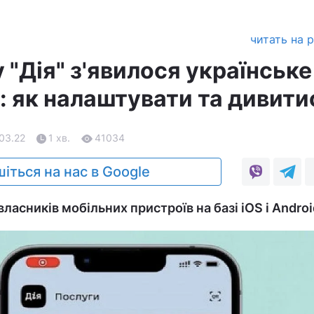
читать на 
 "Дія" з'явилося українське
: як налаштувати та дивити
.03.22
1 хв.
41034
іться на нас в Google
ласників мобільних пристроїв на базі iOS і Androi