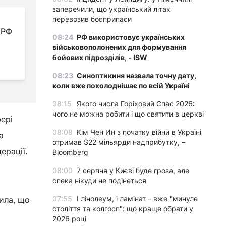
заперечили, що український літак
JTI Group не зупиняє
перевозив боєприпаси
 РФ
діяльність у Росії
08:24
РФ використовує українських
через війну
військовополонених для формування
Р
бойових підрозділів, - ISW
08:23
Синоптикиня назвала точну дату,
коли вже похолоднішає по всій Україні
08:15
Якого числа Горіховий Спас 2026:
чого не можна робити і що святити в церкві
ері
08:08
Кім Чен Ин з початку війни в Україні
а
отримав $22 мільярди надприбутку, –
ерації.
Bloomberg
08:00
7 серпня у Києві буде гроза, але
спека нікуди не подінеться
07:55
І лінолеум, і ламінат – вже "минуле
вила, що
століття та колгосп": що краще обрати у
2026 році