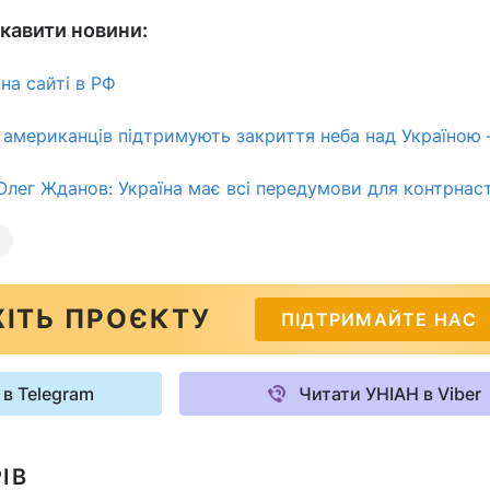
кавити новини:
на сайті в РФ
американців підтримують закриття неба над Україною –
Олег Жданов: Україна має всі передумови для контрнас
ІТЬ ПРОЄКТУ
ПІДТРИМАЙТЕ НАС
 в Telegram
Читати УНІАН в Viber
ІВ