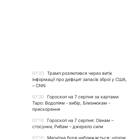
07:23
Трамп розлютився через витік
інформації про дефіцит запасів зброї у США,
– CNN
07:20
Гороскоп на 7 серпня за картами
Таро: Водоліям - вибір, Близнюкам -
прискорення
07:10
Гороскоп на 7 серпня: Овнам –
стосунки, Рибам – джерело сили
07:10
Магнітна буря наближається: шторм