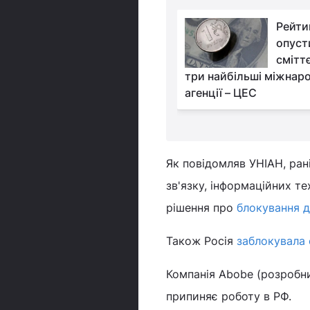
США розглядають
Рейтин
можливість заборони
опуст
на імпорт нафти з
сміттє
omberg
три найбільші міжнаро
агенції – ЦЕС
Як повідомляв УНІАН, ран
зв'язку, інформаційних т
рішення про
блокування 
Також Росія
заблокувала 
Компанія Abobe (розробник
припиняє роботу в РФ.