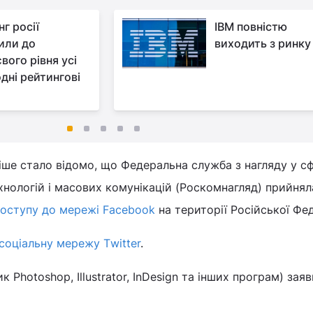
г росії
IBM повністю
или до
виходить з ринку
вого рівня усі
дні рейтингові
іше стало відомо, що Федеральна служба з нагляду у сф
ехнологій і масових комунікацій (Роскомнагляд) прийнял
доступу до мережі Facebook
на території Російської Фед
соціальну мережу Тwitter
.
 Photoshop, Illustrator, InDesign та інших програм) зая