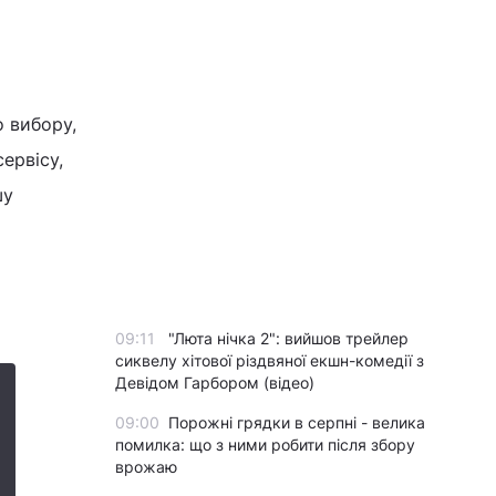
о вибору,
ервісу,
шу
09:11
"Люта нічка 2": вийшов трейлер
сиквелу хітової різдвяної екшн-комедії з
Девідом Гарбором (відео)
09:00
Порожні грядки в серпні - велика
помилка: що з ними робити після збору
врожаю