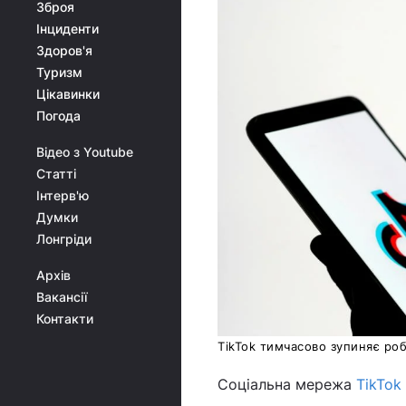
Зброя
Інциденти
Здоров'я
Туризм
Цікавинки
Погода
Відео з Youtube
Статті
Інтерв'ю
Думки
Лонгріди
Архів
Вакансії
Контакти
T
ikTok
тимчасово зупиняє робо
Соціальна мережа
TikTok