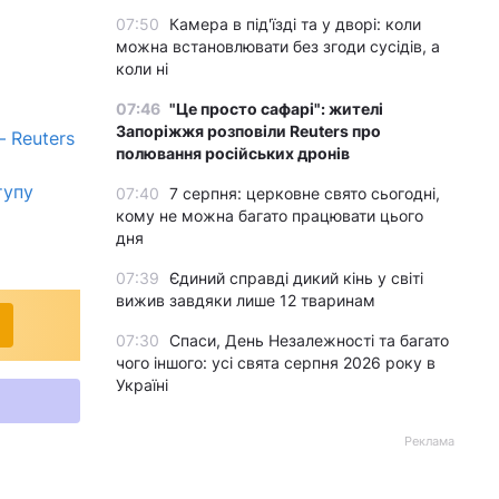
07:50
Камера в під'їзді та у дворі: коли
можна встановлювати без згоди сусідів, а
коли ні
07:46
"Це просто сафарі": жителі
Запоріжжя розповіли Reuters про
 Reuters
полювання російських дронів
тупу
07:40
7 серпня: церковне свято сьогодні,
кому не можна багато працювати цього
дня
07:39
Єдиний справді дикий кінь у світі
вижив завдяки лише 12 тваринам
07:30
Спаси, День Незалежності та багато
чого іншого: усі свята серпня 2026 року в
Україні
Реклама