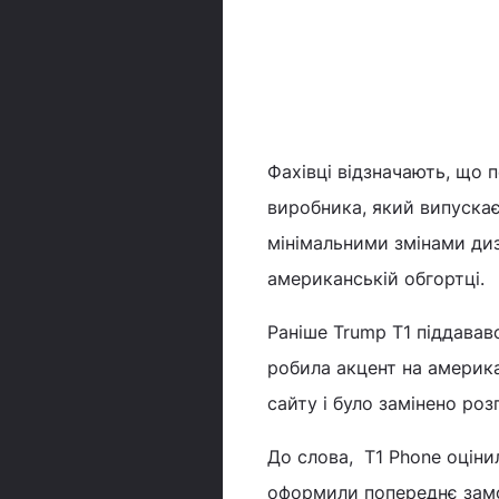
Фахівці відзначають, що 
виробника, який випускає
мінімальними змінами диз
американській обгортці.
Раніше Trump T1 піддавав
робила акцент на америка
сайту і було замінено ро
До слова, T1 Phone оціни
оформили попереднє замо