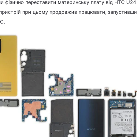
ли фізично переставити материнську плату від HTC U24 
– пристрій при цьому продовжив працювати, запустивш
C.