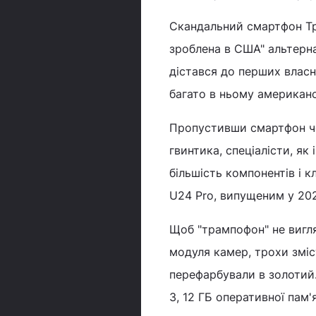
Скандальний смартфон 
зроблена в США" альтернат
дістався до перших власни
багато в ньому американс
Пропустивши смартфон че
гвинтика, спеціалісти, як
більшість компонентів і 
U24 Pro, випущеним у 202
Щоб "трампофон" не вигл
модуля камер, трохи зміс
перефарбували в золотий.
3, 12 ГБ оперативної пам'