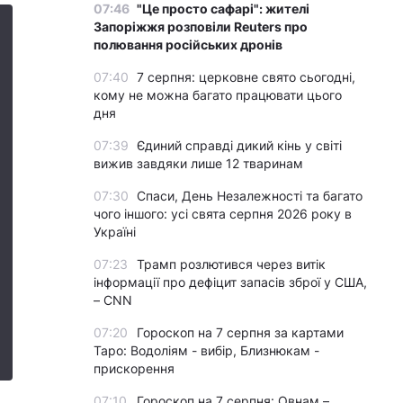
07:46
"Це просто сафарі": жителі
Запоріжжя розповіли Reuters про
полювання російських дронів
07:40
7 серпня: церковне свято сьогодні,
кому не можна багато працювати цього
дня
07:39
Єдиний справді дикий кінь у світі
вижив завдяки лише 12 тваринам
07:30
Спаси, День Незалежності та багато
чого іншого: усі свята серпня 2026 року в
Україні
07:23
Трамп розлютився через витік
інформації про дефіцит запасів зброї у США,
– CNN
07:20
Гороскоп на 7 серпня за картами
Таро: Водоліям - вибір, Близнюкам -
прискорення
07:10
Гороскоп на 7 серпня: Овнам –