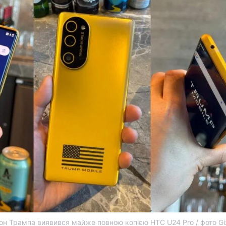
н Трампа виявився майже повною копією HTC U24 Pro / фото G