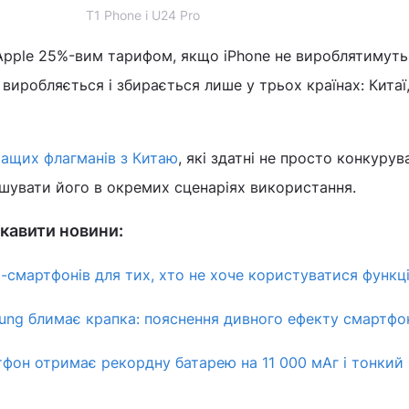
T1 Phone і U24 Pro
pple 25%-вим тарифом, якщо iPhone не вироблятимуть
 виробляється і збирається лише у трьох країнах: Китаї, 
ращих флагманів з Китаю
, які здатні не просто конкурув
ершувати його в окремих сценаріях використання.
кавити новини:
-смартфонів для тих, хто не хоче користуватися функц
ung блимає крапка: пояснення дивного ефекту смартфо
фон отримає рекордну батарею на 11 000 мАг і тонкий