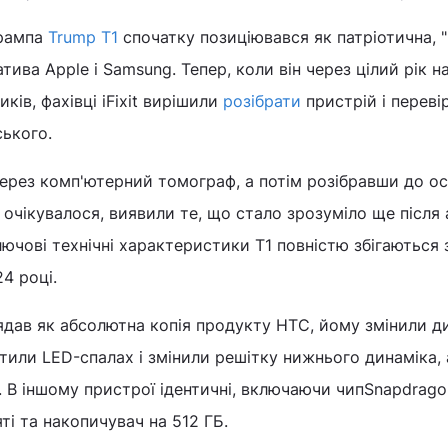
Трампа
Trump T1
спочатку позиціювався як патріотична, 
ива Apple і Samsung. Тепер, коли він через цілий рік н
ків, фахівці iFixit вирішили
розібрати
пристрій і переві
ького.
рез комп'ютерний томограф, а потім розібравши до о
 і очікувалося, виявили те, що стало зрозуміло ще після 
ключові технічні характеристики T1 повністю збігаються
4 році.
ядав як абсолютна копія продукту HTC, йому змінили д
тили LED-спалах і змінили решітку нижнього динаміка, 
 В іншому пристрої ідентичні, включаючи чипSnapdrago
яті та накопичувач на 512 ГБ.