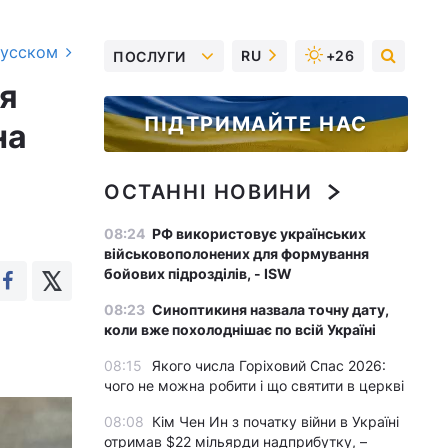
русском
RU
+26
ПОСЛУГИ
я
ПІДТРИМАЙТЕ НАС
на
ОСТАННІ НОВИНИ
08:24
РФ використовує українських
військовополонених для формування
бойових підрозділів, - ISW
08:23
Синоптикиня назвала точну дату,
коли вже похолоднішає по всій Україні
08:15
Якого числа Горіховий Спас 2026:
чого не можна робити і що святити в церкві
08:08
Кім Чен Ин з початку війни в Україні
отримав $22 мільярди надприбутку, –