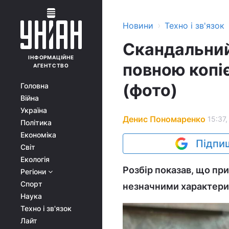
›
Новини
Техно і зв'язок
Скандальний
ІНФОРМАЦІЙНЕ
повною копі
АГЕНТСТВО
(фото)
Головна
Війна
Україна
Денис Пономаренко
15:37,
Політика
Економіка
Підпиш
Світ
Екологія
Розбір показав, що пр
Регіони
Спорт
незначними характери
Наука
Техно і зв'язок
Лайт