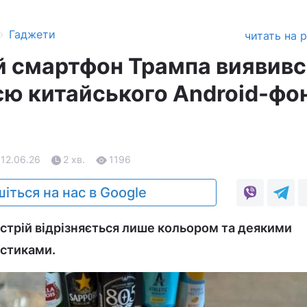
›
Гаджети
читать на 
 смартфон Трампа виявивс
єю китайського Android-фо
 12.06.26
2 хв.
1196
іться на нас в Google
истрій відрізняється лише кольором та деякими
стиками.