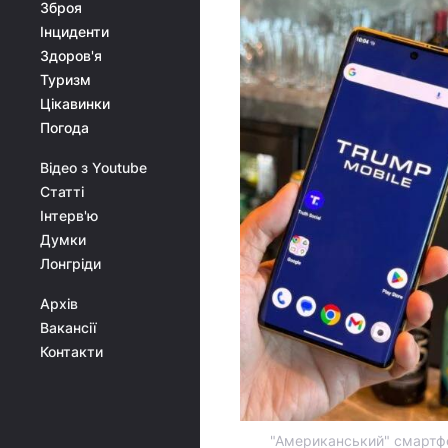
Зброя
Інциденти
Здоров'я
Туризм
Цікавинки
Погода
Відео з Youtube
Статті
Інтерв'ю
Думки
Лонгріди
Архів
Вакансії
Контакти
"Американський" смартфо