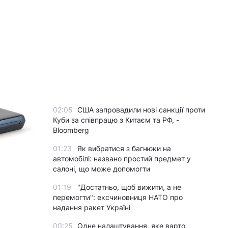
02:05
США запровадили нові санкції проти
Куби за співпрацю з Китаєм та РФ, -
Bloomberg
01:23
Як вибратися з багнюки на
автомобілі: названо простий предмет у
салоні, що може допомогти
01:19
"Достатньо, щоб вижити, а не
перемогти": ексчиновниця НАТО про
надання ракет Україні
00:25
Одне налаштування, яке варто