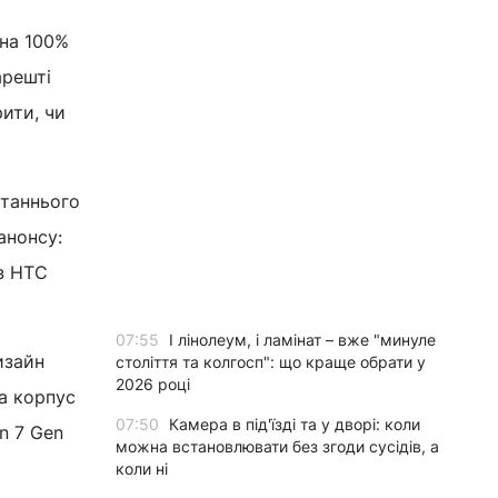
"на 100%
арешті
рити, чи
станнього
анонсу:
 з HTC
07:55
І лінолеум, і ламінат – вже "минуле
изайн
століття та колгосп": що краще обрати у
2026 році
а корпус
07:50
Камера в під'їзді та у дворі: коли
n 7 Gen
можна встановлювати без згоди сусідів, а
коли ні