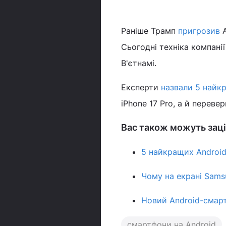
Раніше Трамп
пригрозив
A
Сьогодні техніка компанії
В'єтнамі.
Експерти
назвали 5 найк
iPhone 17 Pro, а й перев
Вас також можуть заці
5 найкращих Android
Чому на екрані Sams
Новий Android-смарт
смартфони на Android