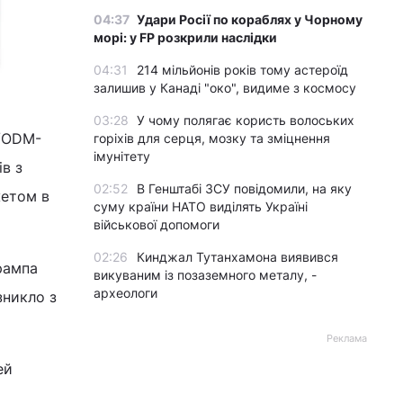
04:37
Удари Росії по кораблях у Чорному
морі: у FP розкрили наслідки
04:31
214 мільйонів років тому астероїд
залишив у Канаді "око", видиме з космосу
03:28
У чому полягає користь волоських
M/ODM-
горіхів для серця, мозку та зміцнення
імунітету
в з
02:52
В Генштабі ЗСУ повідомили, на яку
жетом в
суму країни НАТО виділять Україні
військової допомоги
02:26
Кинджал Тутанхамона виявився
рампа
викуваним із позаземного металу, -
археологи
зникло з
Реклама
ей