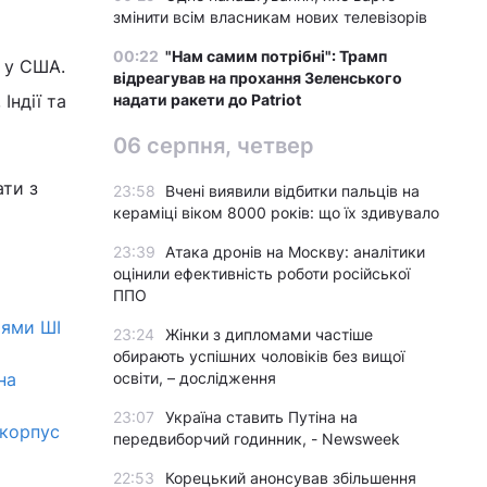
змінити всім власникам нових телевізорів
00:22
"Нам самим потрібні": Трамп
 у США.
відреагував на прохання Зеленського
Індії та
надати ракети до Patriot
06 серпня, четвер
ати з
23:58
Вчені виявили відбитки пальців на
кераміці віком 8000 років: що їх здивувало
23:39
Атака дронів на Москву: аналітики
оцінили ефективність роботи російської
ППО
іями ШІ
23:24
Жінки з дипломами частіше
обирають успішних чоловіків без вищої
на
освіти, – дослідження
23:07
Україна ставить Путіна на
 корпус
передвиборчий годинник, - Newsweek
22:53
Корецький анонсував збільшення