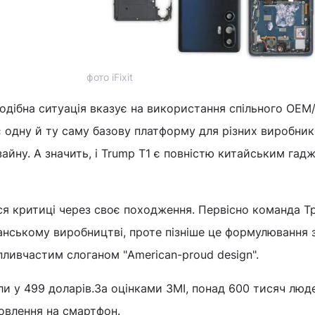
фото iFixit
подібна ситуація вказує на використання спільного OE
 одну й ту саму базову платформу для різних виробникі
айну. А значить, і Trump T1 є повністю китайським гад
ся критиці через своє походження. Первісно команда Т
нському виробництві, проте пізніше це формулювання 
зпливчастим слоганом "American-proud design".
ли у 499 доларів.За оцінками ЗМІ, понад 600 тисяч люд
влення на смартфон.