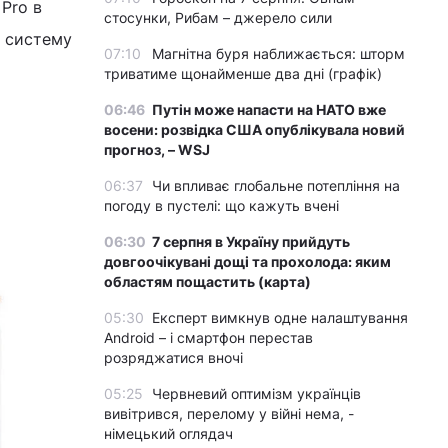
Pro в
стосунки, Рибам – джерело сили
и систему
07:10
Магнітна буря наближається: шторм
триватиме щонайменше два дні (графік)
06:46
Путін може напасти на НАТО вже
восени: розвідка США опублікувала новий
прогноз, – WSJ
06:37
Чи впливає глобальне потепління на
погоду в пустелі: що кажуть вчені
06:30
7 серпня в Україну прийдуть
довгоочікувані дощі та прохолода: яким
областям пощастить (карта)
05:30
Експерт вимкнув одне налаштування
Android – і смартфон перестав
розряджатися вночі
05:25
Червневий оптимізм українців
вивітрився, перелому у війні нема, -
німецький оглядач