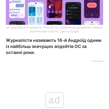
Ці смартфони отримають Android 16 з оновленим дизайном: зібрано
величезний список / / фото Google
Журналісти називають 16-й Андроїд одним
із найбільш значущих апдейтів ОС за
останні роки.
Реклама
ad