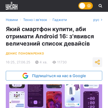
›
›
Новини
Техно і зв'язок
Гаджети
рус
Який смартфон купити, аби
отримати Android 16: з'явився
величезний список девайсів
ДЕНИС ПОНОМАРЕНКО
16:25, 27.06.25
4 хв.
11730
Підпишіться на нас в Google