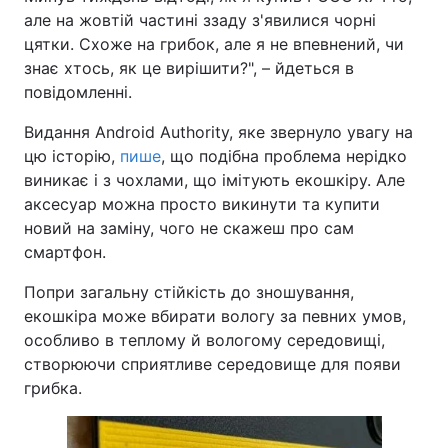
але на жовтій частині ззаду з'явилися чорні
цятки. Схоже на грибок, але я не впевнений, чи
знає хтось, як це вирішити?", – йдеться в
повідомленні.
Видання Android Authority, яке звернуло увагу на
цю історію,
пише
, що подібна проблема нерідко
виникає і з чохлами, що імітують екошкіру. Але
аксесуар можна просто викинути та купити
новий на заміну, чого не скажеш про сам
смартфон.
Попри загальну стійкість до зношування,
екошкіра може вбирати вологу за певних умов,
особливо в теплому й вологому середовищі,
створюючи сприятливе середовище для появи
грибка.