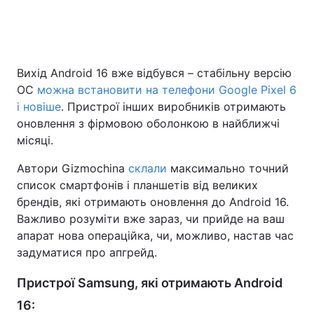
Головна
Війна
Вихід Android 16 вже відбувся – стабільну версію
ОС
можна встановити на телефони Google Pixel 6
Україна
Політика
і новіше
. Пристрої інших виробників отримають
Економіка
Світ
оновлення з фірмовою оболонкою в найближчі
місяці.
Спорт
Наука
Автори Gizmochina
склали
максимально точний
Техно і зв'язок
Лайт
список смартфонів і планшетів від великих
брендів, які отримають оновлення до Android 16.
Зброя
Інциденти
Важливо розуміти вже зараз, чи прийде на ваш
апарат нова операційка, чи, можливо, настав час
Здоров'я
Туризм
задуматися про апгрейд.
Цікавинки
Погода
Пристрої Samsung, які отримають Android
16:
Екологія
Регіони