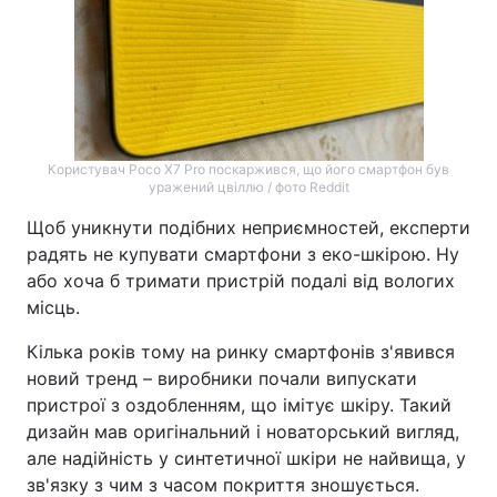
Користувач Poco X7 Pro поскаржився, що його смартфон був
уражений цвіллю / фото Reddit
Щоб уникнути подібних неприємностей, експерти
радять не купувати смартфони з еко-шкірою. Ну
або хоча б тримати пристрій подалі від вологих
місць.
Кілька років тому на ринку смартфонів з'явився
новий тренд – виробники почали випускати
пристрої з оздобленням, що імітує шкіру. Такий
дизайн мав оригінальний і новаторський вигляд,
але надійність у синтетичної шкіри не найвища, у
зв'язку з чим з часом покриття зношується.