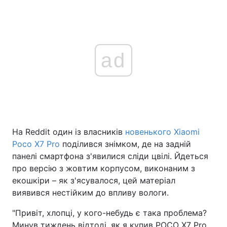
ad
На Reddit один із власників
новенького Xiaomi
Poco X7 Pro
поділився знімком, де на задній
панелі смартфона з'явилися сліди цвілі. Йдеться
про версію з жовтим корпусом, виконаним з
екошкіри – як з'ясувалося, цей матеріал
виявився нестійким до впливу вологи.
"Привіт, хлопці, у кого-небудь є така проблема?
Минув тиждень відтоді, як я купив POCO X7 Pro,