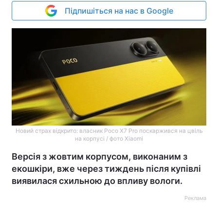
Підпишіться на нас в Google
Новий страх відкрито: власник Poco X7 Pro поскаржився на цвіль
на корпусі / фото Xiaomi
Версія з жовтим корпусом, виконаним з
екошкіри, вже через тиждень після купівлі
виявилася схильною до впливу вологи.
Реклама