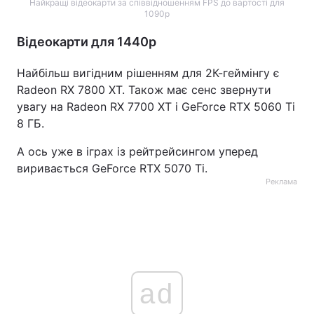
Найкращі відеокарти за співвідношенням FPS до вартості для
1090р
Відеокарти для 1440р
Найбільш вигідним рішенням для 2К-геймінгу є
Radeon RX 7800 XT. Також має сенс звернути
увагу на Radeon RX 7700 XT і GeForce RTX 5060 Ti
8 ГБ.
А ось уже в іграх із рейтрейсингом уперед
виривається GeForce RTX 5070 Ti.
Реклама
ad