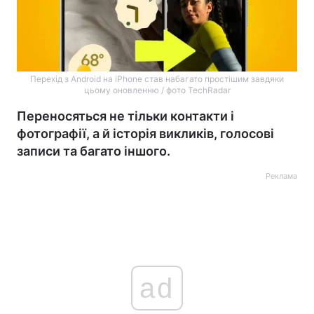
Перехід з Android на iPhone став набагато простішим завдяки
цьому оновленню / фото TechRadar
Переносяться не тільки контакти і
фотографії, а й історія викликів, голосові
записи та багато іншого.
Реклама
ad