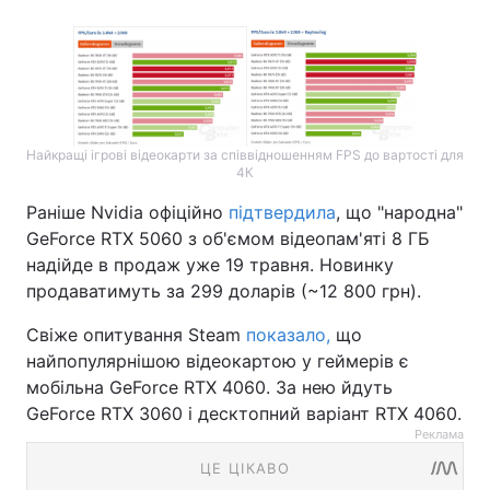
Найкращі ігрові відеокарти за співвідношенням FPS до вартості для
4К
Раніше Nvidia офіційно
підтвердила
, що "народна"
GeForce RTX 5060 з об'ємом відеопам'яті 8 ГБ
надійде в продаж уже 19 травня. Новинку
продаватимуть за 299 доларів (~12 800 грн).
Свіже опитування Steam
показало,
що
найпопулярнішою відеокартою у геймерів є
мобільна GeForce RTX 4060. За нею йдуть
GeForce RTX 3060 і десктопний варіант RTX 4060.
Реклама