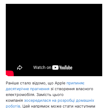
Раніше стало відомо, що Apple
припиняє
десятирічне прагнення
зі створення власного
електромобіля. Замість цього
компанія
зосередилася на розробці домашніх
роботів
. Цей напрямок може стати наступним