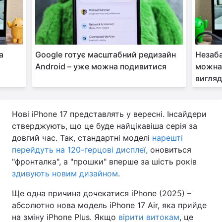
а
Google готує масштабний редизайн
Незаба
Android – уже можна подивитися
можна 
вигляд
Нові iPhone 17 представлять у вересні. Інсайдери
стверджують, що це буде найцікавіша серія за
довгий час. Так, стандартні моделі
нарешті
перейдуть на 120-герцові дисплеї,
оновиться
"фронталка", а "прошки" вперше за шість років
здивують новим дизайном
.
Ще одна причина дочекатися iPhone (2025) –
абсолютно нова модель iPhone 17 Air, яка прийде
на зміну iPhone Plus. Якщо
вірити витокам
, це