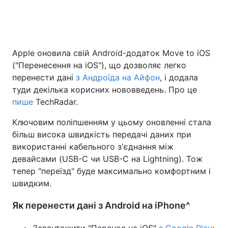
Головна
Війна
Apple оновила свій Android-додаток Move to iOS
("Перенесення на iOS"), що дозволяє легко
Україна
Політика
перенести дані
з Андроїда на Айфон
, і додала
Економіка
Світ
туди декілька корисних нововведень. Про це
пише
TechRadar.
Спорт
Наука
Ключовим поліпшенням у цьому оновленні стала
Техно і зв'язок
Лайт
більш висока швидкість передачі даних при
використанні кабельного з'єднання між
Зброя
Інциденти
девайсами (USB-C чи USB-C на Lightning). Тож
тепер "переїзд" буде максимально комфортним і
Здоров'я
Туризм
швидким.
Цікавинки
Погода
Як перенести дані з Android на iPhone^
Екологія
Регіони