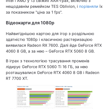
Intel і AMD у 13 свіжих ААА-грах, включно з
нещодавнім ремейком TES Oblivion, і
порівняли
їх
за показником "ціна за 1 fps".
Відеокарти для 1080р
Найвигіднішою картою для ігор з роздільною
здатністю 1080р і класичною растеризацією
виявилася Radeon RX 7600. Далі йде GeForce RTX
4060 8 GB, а за нею – GeForce RTX 5060 8 GB.
В іграх з технологією трасування променів
лідирує GeForce RTX 5060 Ti 16 ГБ, за нею
розташувалися GeForce RTX 4060 8 GB і Radeon
RT 7700 XT.