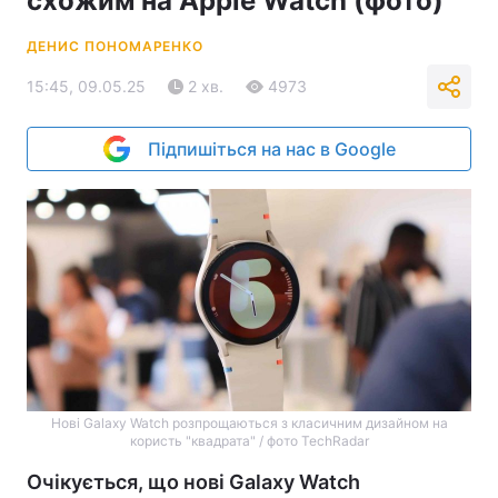
схожим на Apple Watch (фото)
ДЕНИС ПОНОМАРЕНКО
15:45, 09.05.25
2 хв.
4973
Підпишіться на нас в Google
Нові Galaxy Watch розпрощаються з класичним дизайном на
користь "квадрата" / фото TechRadar
Очікується, що нові Galaxy Watch