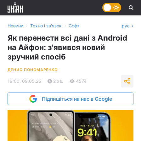
›
›
Новини
Техно і зв'язок
Софт
рус
Як перенести всі дані з Android
на Айфон: з'явився новий
зручний спосіб
ДЕНИС ПОНОМАРЕНКО
19:00, 09.05.25
2 хв.
4574
Підпишіться на нас в Google