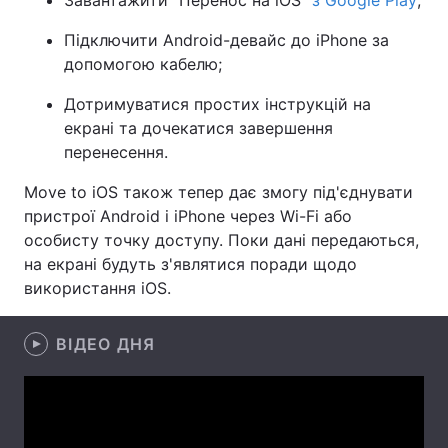
Завантажити "Перенос на iOS"
з Google Play
;
Лонгріди
Підключити Android-девайс до iPhone за
допомогою кабелю;
Відео з Youtube
Статті
Дотримуватися простих інструкцій на
екрані та дочекатися завершення
Інтерв'ю
Думки
перенесення.
Архів
Вакансії
Move to iOS також тепер дає змогу під'єднувати
пристрої Android і iPhone через Wi-Fi або
Контакти
особисту точку доступу. Поки дані передаються,
на екрані будуть з'являтися поради щодо
Послуги
використання iOS.
ВІДЕО ДНЯ