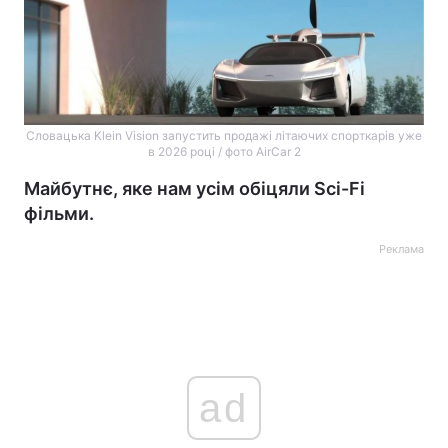
Словацька Klein Vision запустить продажі літаючих спорткарів уже
в 2026 році / фото AirCar 2
Майбутнє, яке нам усім обіцяли Sci-Fi
фільми.
Реклама
ad