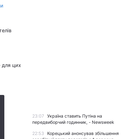
ли
телів
 для цих
23:07
Україна ставить Путіна на
передвиборчий годинник, - Newsweek
22:53
Корецький анонсував збільшення