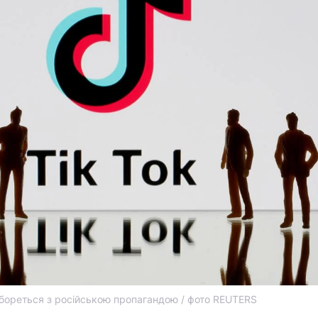
 бореться з російською пропагандою / фото REUTERS