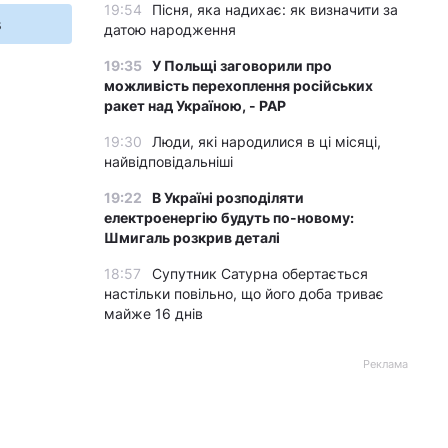
19:54
Пісня, яка надихає: як визначити за
s
датою народження
19:35
У Польщі заговорили про
можливість перехоплення російських
ракет над Україною, - PAP
19:30
Люди, які народилися в ці місяці,
найвідповідальніші
19:22
В Україні розподіляти
електроенергію будуть по-новому:
Шмигаль розкрив деталі
18:57
Супутник Сатурна обертається
настільки повільно, що його доба триває
майже 16 днів
Реклама