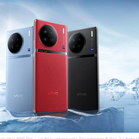
в Vivo X90 Pro + на базі нового чіпа Snapdragon 8 Gen 2 / фото V