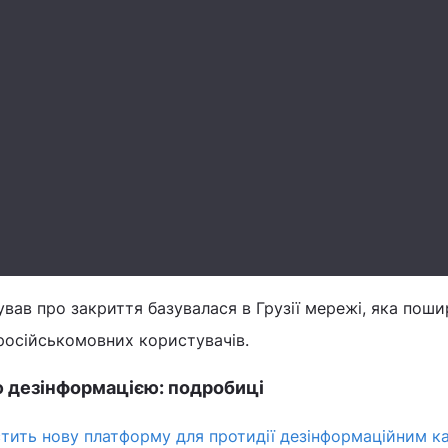
тував про закриття базувалася в Грузії мережі, яка пош
російськомовних користувачів.
ю дезінформацією: подробиці
стить нову платформу для протидії дезінформаційним к