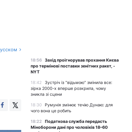
русском
18:56
Захід проігнорував прохання Києва
про термінові поставки зенітних ракет, -
NYT
18:42
Зустріч із "відьмою" змінила все:
зірка 2000-х вперше розкрила, чому
зникла зі сцени
18:30
Румунія змінює течію Дунаю: для
чого вона це робить
18:22
Податкова служба передасть
Міноборони дані про чоловіків 18–60