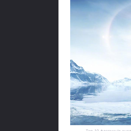
Топ-10 флагманів очоли