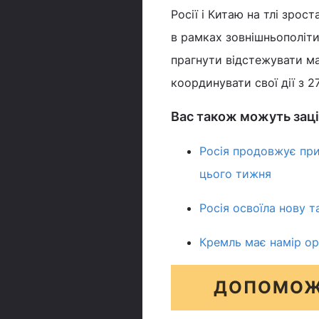
Росії і Китаю на тлі зрос
в рамках зовнішньополіти
прагнути відстежувати ма
координувати свої дії з 
Вас також можуть заці
Росія продовжує при
цього тижня
Росія освоїла нову т
Кремль має намір ор
ДОПОМОЖ