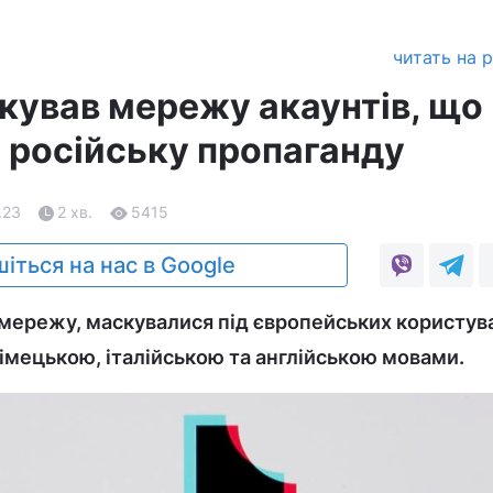
читать на 
окував мережу акаунтів, що
російську пропаганду
.23
2 хв.
5415
іться на нас в Google
 мережу, маскувалися під європейських користува
мецькою, італійською та англійською мовами.