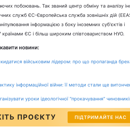
таючих побоювань. Так званий центр обміну та аналізу і
чних служб ЄС-Європейська служба зовнішніх дій (EEAS
ніпулювання інформацією з боку іноземних суб'єктів і
27 країнами ЄС і більш широким співтовариством НУО.
кавити новини:
кидатися військовим лідером: про що пропаганда брех
актику інформаційної війни: її методи стали ще витонче
ганізувати уроки ідеологічної "прокачування" чиновникі
ІТЬ ПРОЄКТУ
ПІДТРИМАЙТЕ НАС