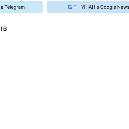
 в Telegram
УНІАН в Google New
ІВ