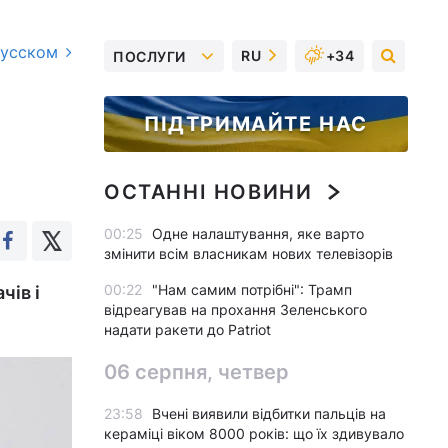
русском
RU
+34
ПОСЛУГИ
ПІДТРИМАЙТЕ НАС
ОСТАННІ НОВИНИ
00:25
Одне налаштування, яке варто
змінити всім власникам нових телевізорів
00:22
"Нам самим потрібні": Трамп
чів і
відреагував на прохання Зеленського
надати ракети до Patriot
06 серпня, четвер
23:58
Вчені виявили відбитки пальців на
кераміці віком 8000 років: що їх здивувало