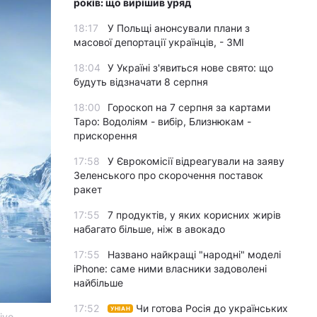
років: що вирішив уряд
18:17
У Польщі анонсували плани з
масової депортації українців, - ЗМІ
18:04
У Україні з'явиться нове свято: що
будуть відзначати 8 серпня
18:00
Гороскоп на 7 серпня за картами
Таро: Водоліям - вибір, Близнюкам -
прискорення
17:58
У Єврокомісії відреагували на заяву
Зеленського про скорочення поставок
ракет
17:55
7 продуктів, у яких корисних жирів
набагато більше, ніж в авокадо
17:55
Названо найкращі "народні" моделі
iPhone: саме ними власники задоволені
найбільше
17:52
Чи готова Росія до українських
УНІАН
ivo