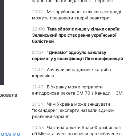
заробітної плати педагогів з 1 вересня
22:12
Міф зруйновано: скільки насправді
можуть працювати ядерні реактори
22:00
Така зброя є лише у кількох країн:
Зеленський про створення української
балістики
21:57
"Динамо" здобуло важливу
перемогу у кваліфікації Ліги конференцій
21:47
Анчоуси чи сардини: яка риба
корисніша
21:42
В Україну може потрапити
антидронова ракета CM-70 з Канади, - ЗМІ
ирювала
21:24
Чим Україна може знищувати
"Іскандери": експерти назвали єдиний
реальний варіант
20:58
Частина ракети SpaceX розбилася
об Місяць: вчені розповіли про побачене в
ампаніям