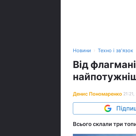
›
Новини
Техно і зв'язок
Від флагмані
найпотужніш
Денис Пономаренко
21:21,
Підпиш
Всього склали три топи