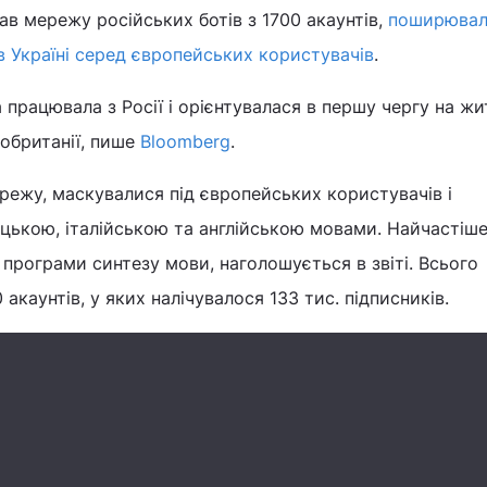
ав мережу російських ботів з 1700 акаунтів,
поширюва
в Україні серед європейських користувачів
.
 працювала з Росії і орієнтувалася в першу чергу на жи
кобританії, пише
Bloomberg
.
режу, маскувалися під європейських користувачів і
цькою, італійською та англійською мовами. Найчастіше
програми синтезу мови, наголошується в звіті. Всього
акаунтів, у яких налічувалося 133 тис. підписників.