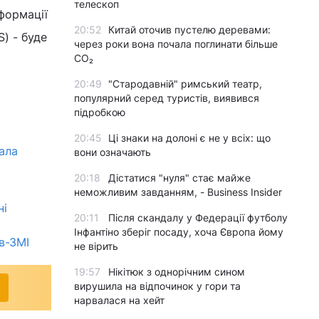
телескоп
нформації
20:52
Китай оточив пустелю деревами:
) - буде
через роки вона почала поглинати більше
CO₂
20:49
"Стародавній" римський театр,
популярний серед туристів, виявився
підробкою
20:45
Ці знаки на долоні є не у всіх: що
ала
вони означають
20:18
Дістатися "нуля" стає майже
неможливим завданням, - Business Insider
ні
20:11
Після скандалу у Федерації футболу
Інфантіно зберіг посаду, хоча Європа йому
в-ЗМІ
не вірить
19:57
Нікітюк з однорічним сином
вирушила на відпочинок у гори та
нарвалася на хейт