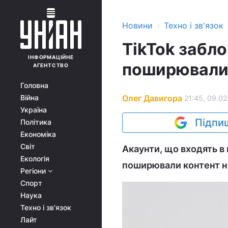
›
Новини
Техно і зв'язок
TikTok забл
ІНФОРМАЦІЙНЕ
поширювали 
АГЕНТСТВО
Головна
Олег Давигора
Війна
21:45, 09.02
Україна
Підпиш
Політика
Економіка
Світ
Акаунти, що входять в
Екологія
поширювали контент ні
Регіони
Спорт
Наука
Техно і зв'язок
Лайт