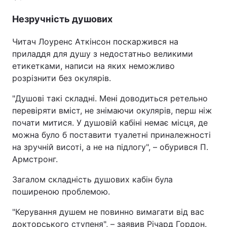
Незручність душових
Читач Лоуренс Аткінсон поскаржився на
приладдя для душу з недостатньо великими
етикетками, написи на яких неможливо
розрізнити без окулярів.
"Душові такі складні. Мені доводиться ретельно
перевіряти вміст, не знімаючи окулярів, перш ніж
почати митися. У душовій кабіні немає місця, де
можна було б поставити туалетні приналежності
на зручній висоті, а не на підлогу", – обурився П.
Армстронг.
Загалом складність душових кабін була
поширеною проблемою.
"Керування душем не повинно вимагати від вас
докторського ступеня", – заявив Річард Гордон.