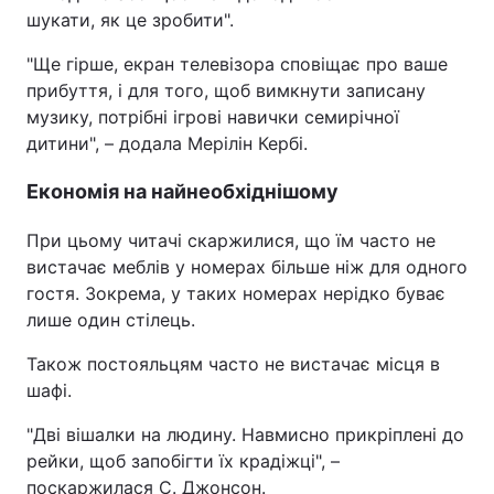
шукати, як це зробити".
"Ще гірше, екран телевізора сповіщає про ваше
прибуття, і для того, щоб вимкнути записану
музику, потрібні ігрові навички семирічної
дитини", – додала Мерілін Кербі.
Економія на найнеобхіднішому
При цьому читачі скаржилися, що їм часто не
вистачає меблів у номерах більше ніж для одного
гостя. Зокрема, у таких номерах нерідко буває
лише один стілець.
Також постояльцям часто не вистачає місця в
шафі.
"Дві вішалки на людину. Навмисно прикріплені до
рейки, щоб запобігти їх крадіжці", –
поскаржилася С. Джонсон.