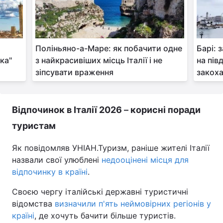
Поліньяно-а-Маре: як побачити одне
Барі: 
ка"
з найкрасивіших місць Італії і не
на пів
зіпсувати враження
закох
Відпочинок в Італії 2026
–
корисні поради
туристам
Як повідомляв УНІАН.Туризм, раніше жителі Італії
назвали свої улюблені
недооцінені місця для
відпочинку в країні
.
Своєю чергу італійські державні туристичні
відомства
визначили п'ять неймовірних регіонів у
країні
, де хочуть бачити більше туристів.