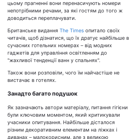
цьому прагненні вони перенасичують номери
непотрібними речами, за які гостям до того ж
доводиться переплачувати.
Британське видання
The Times
опитало своїх
читачів, щоб дізнатися, що їх дратує найбільше в
сучасних готельних номерах – від модних
гаджетів для управління освітленням до
"жахливої тенденції ванн у спальнях".
Також вони розповіли, чого їм найчастіше не
вистачає в готелях.
Занадто багато подушок
Як зазначають автори матеріалу, питання гігієни
були ключовим моментом, який критикували
учасники опитування. Найбільше дісталося
різним декоративним елементам на ліжках і
диванах – малокорисним, але з великою