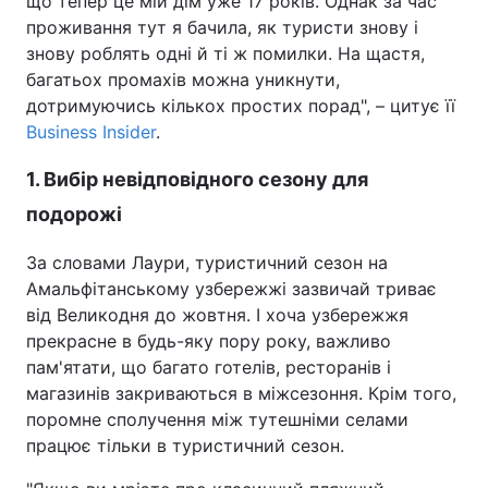
що тепер це мій дім уже 17 років. Однак за час
проживання тут я бачила, як туристи знову і
Тема оформлення
знову роблять одні й ті ж помилки. На щастя,
багатьох промахів можна уникнути,
дотримуючись кількох простих порад", – цитує її
Business Insider
.
1. Вибір невідповідного сезону для
подорожі
За словами Лаури, туристичний сезон на
Амальфітанському узбережжі зазвичай триває
від Великодня до жовтня. І хоча узбережжя
прекрасне в будь-яку пору року, важливо
пам'ятати, що багато готелів, ресторанів і
магазинів закриваються в міжсезоння. Крім того,
поромне сполучення між тутешніми селами
працює тільки в туристичний сезон.