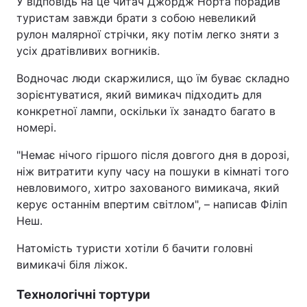
У відповідь на це читач Джордж Норта порадив
туристам завжди брати з собою невеликий
рулон малярної стрічки, яку потім легко зняти з
усіх дратівливих вогників.
Водночас люди скаржилися, що їм буває складно
зорієнтуватися, який вимикач підходить для
конкретної лампи, оскільки їх занадто багато в
номері.
"Немає нічого гіршого після довгого дня в дорозі,
ніж витратити купу часу на пошуки в кімнаті того
невловимого, хитро захованого вимикача, який
керує останнім впертим світлом", – написав Філіп
Неш.
Натомість туристи хотіли б бачити головні
вимикачі біля ліжок.
Технологічні тортури