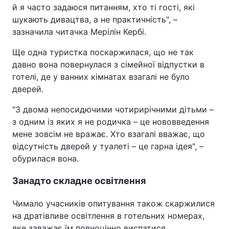
й я часто задаюся питанням, хто ті гості, які
шукають дивацтва, а не практичність", –
зазначила читачка Мерілін Кербі.
Ще одна туристка поскаржилася, що не так
давно вона повернулася з сімейної відпустки в
готелі, де у ванних кімнатах взагалі не було
дверей.
"З двома непосидючими чотирирічними дітьми –
з одним із яких я не родичка – це нововведення
мене зовсім не вражає. Хто взагалі вважає, що
відсутність дверей у туалеті – це гарна ідея", –
обурилася вона.
Занадто складне освітлення
Чимало учасників опитування також скаржилися
на дратівливе освітлення в готельних номерах,
яке заважає їм повноцінно виспатися.