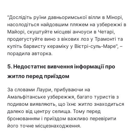
"Дослідіть руїни давньоримської вілли в Мінорі,
насолодіться найдовшим пляжем на узбережжі в
Майорі, скуштуйте місцеві анчоуси в Четарі,
продегустуйте вино з вікових лоз у Трамонті та
купіть барвисту кераміку у Вієтрі-суль-Маре", –
порадила авторка.
5. Недостатнє вивчення інформації про
житло перед приїздом
За словами Лаури, прибуваючи на
Амальфітанське узбережжя, багато туристів з
подивом виявляють, що їхнє житло знаходиться
далеко від центру селища. Тому перед
бронюванням і приїздом важливо перевірити
його точне місцезнаходження.