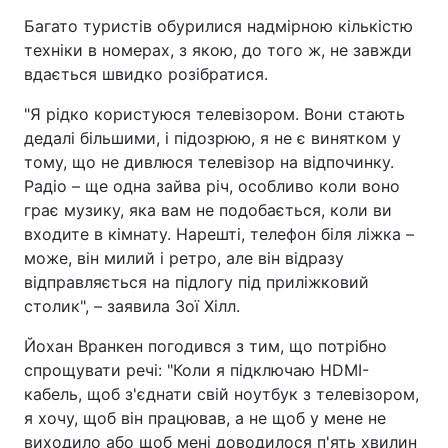
Багато туристів обурилися надмірною кількістю
техніки в номерах, з якою, до того ж, не завжди
вдається швидко розібратися.
"Я рідко користуюся телевізором. Вони стають
дедалі більшими, і підозрюю, я не є винятком у
тому, що не дивлюся телевізор на відпочинку.
Радіо – ще одна зайва річ, особливо коли воно
грає музику, яка вам не подобається, коли ви
входите в кімнату. Нарешті, телефон біля ліжка –
може, він милий і ретро, але він відразу
відправляється на підлогу під приліжковий
столик", – заявила Зої Хілл.
Йохан Вранкен погодився з тим, що потрібно
спрощувати речі: "Коли я підключаю HDMI-
кабель, щоб з'єднати свій ноутбук з телевізором,
я хочу, щоб він працював, а не щоб у мене не
виходило або щоб мені доводилося п'ять хвилин