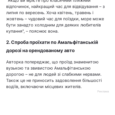
"Якщо ви мрієте про класичний пляжний
відпочинок, найкращий час для відвідування – з
липня по вересень. Хоча квітень, травень і
жовтень – чудовий час для поїздки, море може
бути занадто холодним для деяких любителів
купання", – пояснює вона.
2. Спроба проїхати по Амальфітанській
дорозі на орендованому авто
Авторка попереджає, що проїзд знаменитою
вузькою та звивистою Амальфітанською
дорогою – не для людей зі слабкими нервами.
Також це не приносить задоволення більшості
водіїв, включаючи місцевих жителів.
Реклама