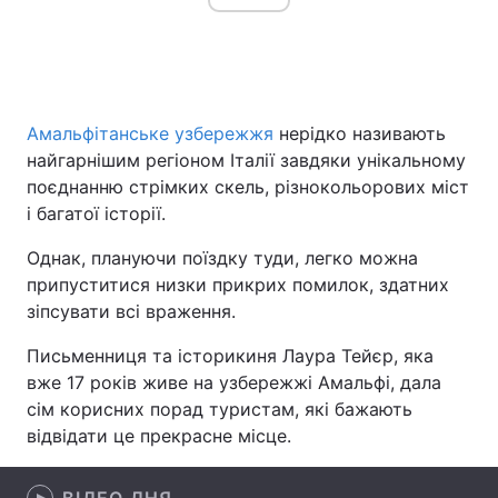
Головна
Війна
Амальфітанське узбережжя
нерідко називають
Україна
Політика
найгарнішим регіоном Італії завдяки унікальному
поєднанню стрімких скель, різнокольорових міст
Економіка
Світ
і багатої історії.
Спорт
Наука
Однак, плануючи поїздку туди, легко можна
припуститися низки прикрих помилок, здатних
Техно і зв'язок
Лайт
зіпсувати всі враження.
Зброя
Інциденти
Письменниця та історикиня Лаура Тейєр, яка
вже 17 років живе на узбережжі Амальфі, дала
Здоров'я
Туризм
сім корисних порад туристам, які бажають
відвідати це прекрасне місце.
Цікавинки
Погода
Екологія
Регіони