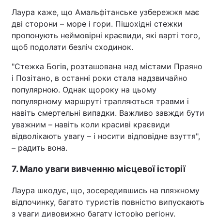
Лаура каже, що Амальфітанське узбережжя має
дві сторони – море і гори. Пішохідні стежки
пропонують неймовірні краєвиди, які варті того,
щоб подолати безліч сходинок.
"Стежка Богів, розташована над містами Праяно
і Позітано, в останні роки стала надзвичайно
популярною. Однак щороку на цьому
популярному маршруті трапляються травми і
навіть смертельні випадки. Важливо завжди бути
уважним – навіть коли красиві краєвиди
відволікають увагу – і носити відповідне взуття",
– радить вона.
7. Мало уваги вивченню місцевої історії
Лаура шкодує, що, зосередившись на пляжному
відпочинку, багато туристів повністю випускають
з уваги дивовижно багату історію регіону.