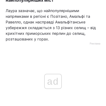
найпопулярніших міст
Лаура зазначає, що найпопулярнішими
напрямками в регіоні є Позітано, Амальфі та
Равелло, однак насправді Амальфітанське
узбережжя складається з 13 різних селищ – від
крихітних приморських перлин до селищ,
розташованих у горах.
Реклама
ad