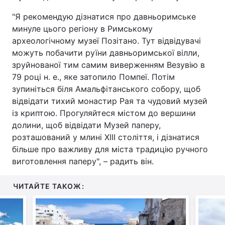
"Я рекомендую дізнатися про давньоримське
минуле цього регіону в Римському
археологічному музеї Позітано. Тут відвідувачі
можуть побачити руїни давньоримської вілли,
зруйнованої тим самим виверженням Везувію в
79 році н. е., яке затопило Помпеї. Потім
зупиніться біля Амальфітанського собору, щоб
відвідати тихий монастир Рая та чудовий музей
із криптою. Прогуляйтеся містом до вершини
долини, щоб відвідати Музей паперу,
розташований у млині XIII століття, і дізнатися
більше про важливу для міста традицію ручного
виготовлення паперу", – радить він.
ЧИТАЙТЕ ТАКОЖ: