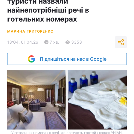
туристи назвали
найнепотрібніші речі в
готельних номерах
МАРИНА ГРИГОРЕНКО
13:04, 01.04.26
7 хв.
3353
Підпишіться на нас в Google
У готельних номерах є речі, які дратують гостей / колаж УНІАН,