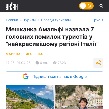
›
›
Новини
Туризм
Поради туристам
рус
Мешканка Амальфі назвала 7
головних помилок туристів у
"найкрасивішому регіоні Італії"
МАРИНА ГРИГОРЕНКО
17:26, 01.04.26
6 хв.
7823
Підпишіться на нас в Google