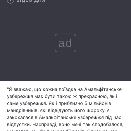
ВІДЕО ДНЯ
Лонгріди
Відео з Youtube
Статті
ad
Інтерв'ю
Думки
Архів
Вакансії
Контакти
Послуги
"Я вважаю, що кожна поїздка на Амальфітанське
узбережжя має бути такою ж прекрасною, як і
саме узбережжя. Як і приблизно 5 мільйонів
мандрівників, які відвідують його щороку, я
закохалася в Амальфітанське узбережжя під час
відпустки. Насправді, воно мені так сподобалося,