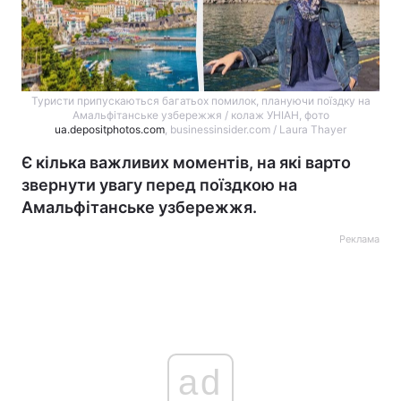
Туристи припускаються багатьох помилок, плануючи поїздку на
Амальфітанське узбережжя / колаж УНІАН, фото
ua.depositphotos.com
, businessinsider.com / Laura Thayer
Є кілька важливих моментів, на які варто
звернути увагу перед поїздкою на
Амальфітанське узбережжя.
Реклама
ad