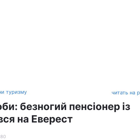
ни туризму
читать на 
оби: безногий пенсіонер із
вся на Еверест
880