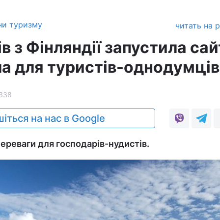
ни туризму
читать на 
в з Фінляндії запустила сай
а для туристів-однодумців
338
іться на нас в Google
ереваги для господарів-нудистів.