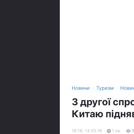
›
›
Новини
Туризм
Нови
З другої спр
Китаю підня
16:18, 14.05.18
1 хв.