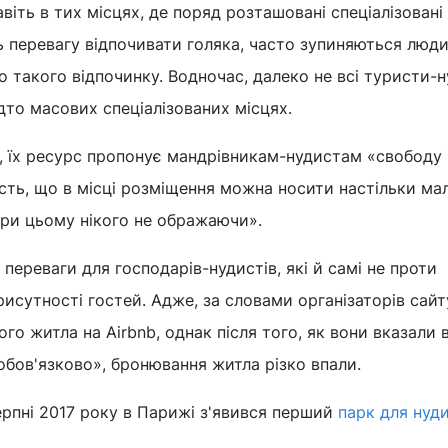
віть в тих місцях, де поряд розташовані спеціалізовані
ь перевагу відпочивати голяка, часто зупиняються люди,
о такого відпочинку. Водночас, далеко не всі туристи-
дто масових спеціалізованих місцях.
, їх ресурс пропонує мандрівникам-нудистам «свободу 
ість, що в місці розміщення можна носити настільки мал
при цьому нікого не ображаючи».
переваги для господарів-нудистів, які й самі не проти
исутності гостей. Адже, за словами організаторів сайту
го житла на Airbnb, однак після того, як вони вказали в
еобов'язково», бронювання житла різко впали.
ерпні 2017 року в Парижі з'явився перший
парк для нуди