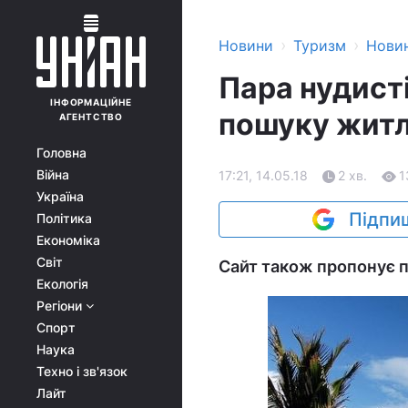
›
›
Новини
Туризм
Нови
Пара нудисті
ІНФОРМАЦІЙНЕ
пошуку житл
АГЕНТСТВО
Головна
Війна
17:21, 14.05.18
2 хв.
1
Україна
Підпиш
Політика
Економіка
Світ
Сайт також пропонує п
Екологія
Регіони
Спорт
Наука
Техно і зв'язок
Лайт