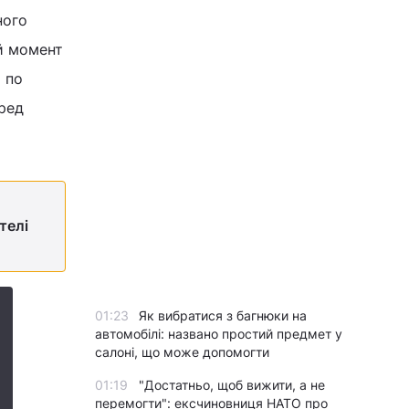
ного
ий момент
 по
еред
телі
01:23
Як вибратися з багнюки на
автомобілі: названо простий предмет у
салоні, що може допомогти
01:19
"Достатньо, щоб вижити, а не
перемогти": ексчиновниця НАТО про