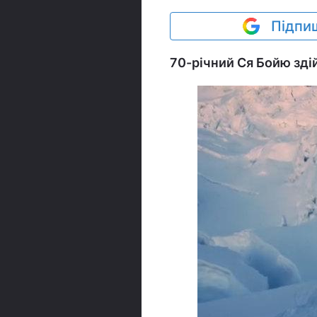
Підпиш
70-річний Ся Бойю зді