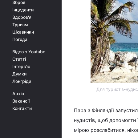
Зброя
Інциденти
Здоров'я
Туризм
Цікавинки
Погода
Відео з Youtube
Статті
Інтерв'ю
Думки
Лонгріди
Для туристів-нудис
Архів
Вакансії
Контакти
Пара з Фінляндії запустил
нудистів, щоб допомогти 
мірою розслабитися, ніко