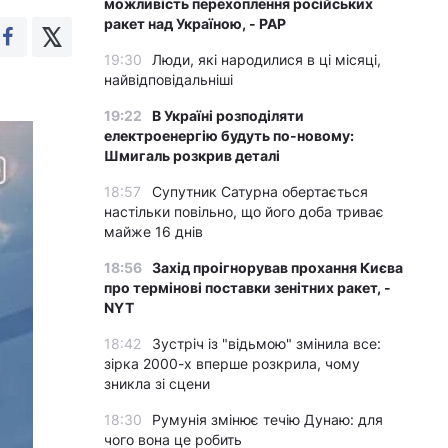
можливість перехоплення російських
ракет над Україною, - PAP
19:30
Люди, які народилися в ці місяці,
найвідповідальніші
19:22
В Україні розподіляти
електроенергію будуть по-новому:
Шмигаль розкрив деталі
18:57
Супутник Сатурна обертається
настільки повільно, що його доба триває
майже 16 днів
18:56
Захід проігнорував прохання Києва
про термінові поставки зенітних ракет, -
NYT
18:42
Зустріч із "відьмою" змінила все:
зірка 2000-х вперше розкрила, чому
зникла зі сцени
18:30
Румунія змінює течію Дунаю: для
чого вона це робить