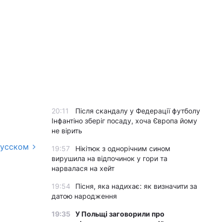
20:11
Після скандалу у Федерації футболу
Інфантіно зберіг посаду, хоча Європа йому
не вірить
русском
19:57
Нікітюк з однорічним сином
вирушила на відпочинок у гори та
нарвалася на хейт
19:54
Пісня, яка надихає: як визначити за
датою народження
19:35
У Польщі заговорили про