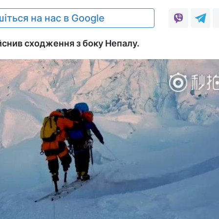
іться на нас в Google
йснив сходження з боку Непалу.