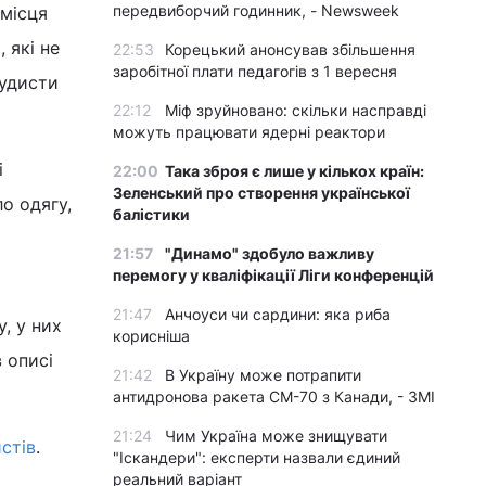
передвиборчий годинник, - Newsweek
 місця
 які не
22:53
Корецький анонсував збільшення
заробітної плати педагогів з 1 вересня
нудисти
22:12
Міф зруйновано: скільки насправді
можуть працювати ядерні реактори
і
22:00
Така зброя є лише у кількох країн:
Зеленський про створення української
о одягу,
балістики
21:57
"Динамо" здобуло важливу
перемогу у кваліфікації Ліги конференцій
21:47
Анчоуси чи сардини: яка риба
, у них
корисніша
 описі
21:42
В Україну може потрапити
антидронова ракета CM-70 з Канади, - ЗМІ
21:24
Чим Україна може знищувати
стів
.
"Іскандери": експерти назвали єдиний
реальний варіант