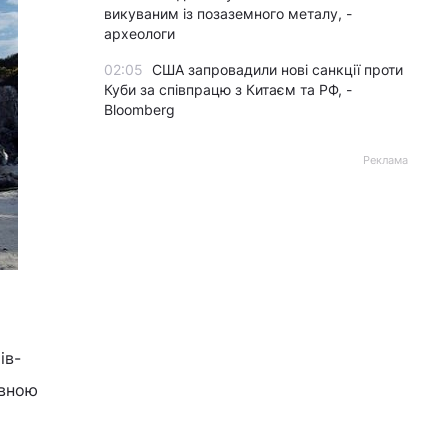
викуваним із позаземного металу, -
археологи
02:05
США запровадили нові санкції проти
Куби за співпрацю з Китаєм та РФ, -
Bloomberg
Реклама
ів-
овною