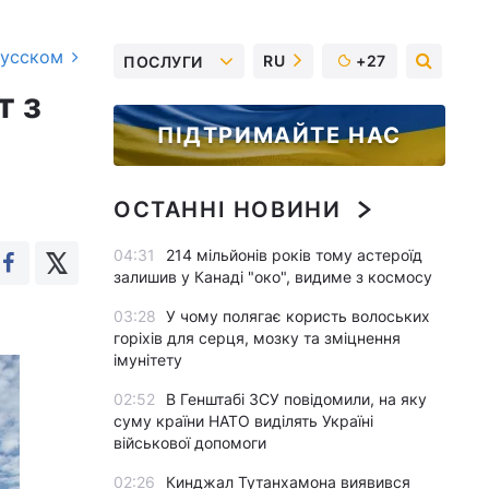
русском
RU
+27
ПОСЛУГИ
т з
ПІДТРИМАЙТЕ НАС
ОСТАННІ НОВИНИ
04:31
214 мільйонів років тому астероїд
залишив у Канаді "око", видиме з космосу
03:28
У чому полягає користь волоських
горіхів для серця, мозку та зміцнення
імунітету
02:52
В Генштабі ЗСУ повідомили, на яку
суму країни НАТО виділять Україні
військової допомоги
02:26
Кинджал Тутанхамона виявився