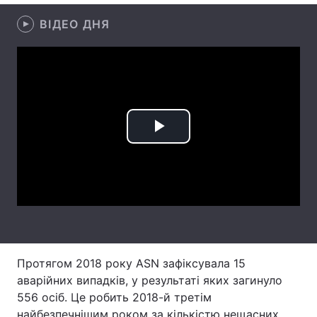
ВІДЕО ДНЯ
Лонгріди
Відео з Youtube
Статті
Інтерв'ю
Думки
Архів
Вакансії
Play
Контакти
Video
Послуги
Протягом 2018 року ASN зафіксувала 15
аварійних випадків, у результаті яких загинуло
556 осіб. Це робить 2018-й третім
найбезпечнішим роком за кількістю нещасних