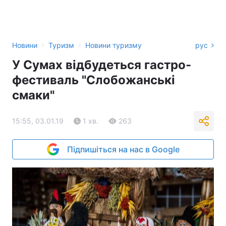
›
›
Новини
Туризм
Новини туризму
рус
У Сумах відбудеться гастро-
фестиваль "Слобожанські
смаки"
15:55, 03.01.19
1 хв.
263
Підпишіться на нас в Google