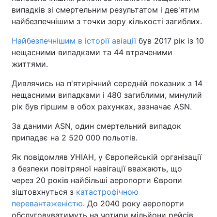
випадків зі смертельним результатом і дев'ятим
Тема оформлення
найбезпечнішим з точки зору кількості загиблих.
Найбезпечнішим в історії авіації
був 2017 рік із 10
нещасними випадками та 44 втраченими
життями.
Дивлячись на п'ятирічний середній показник з 14
нещасними випадками і 480 загиблими, минулий
рік був гіршим в обох рахунках, зазначає ASN.
За даними ASN, один смертельний випадок
припадає на 2 520 000 польотів.
Як повідомляв УНІАН, у Європейській організації
з безпеки повітряної навігації вважають, що
через 20 років найбільші аеропорти Європи
зіштовхнуться з
катастрофічною
перевантаженістю
. До 2040 року аеропорти
обслуговуватимуть на чотири мільйони рейсів