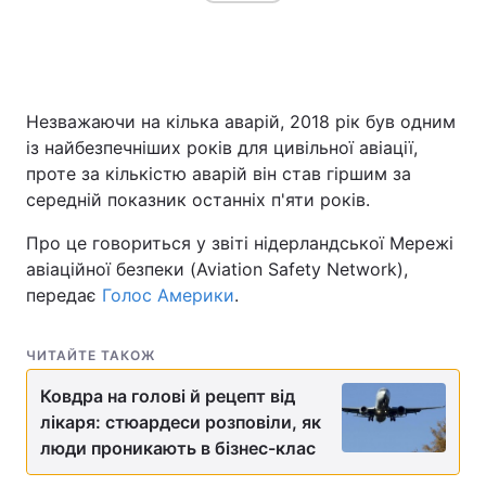
Головна
Війна
Незважаючи на кілька аварій, 2018 рік був одним
Україна
Політика
із найбезпечніших років для цивільної авіації,
проте за кількістю аварій він став гіршим за
Економіка
Світ
середній показник останніх п'яти років.
Спорт
Наука
Про це говориться у звіті нідерландської Мережі
авіаційної безпеки (Aviation Safety Network),
Техно і зв'язок
Лайт
передає
Голос Америки
.
Зброя
Інциденти
ЧИТАЙТЕ ТАКОЖ
Здоров'я
Туризм
Ковдра на голові й рецепт від
лікаря: стюардеси розповіли, як
Цікавинки
Погода
люди проникають в бізнес-клас
Екологія
Регіони