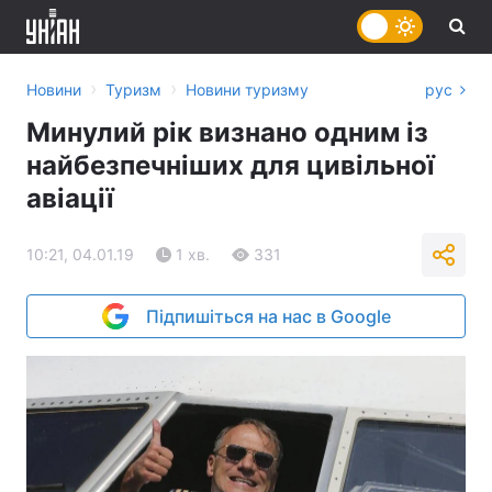
›
›
Новини
Туризм
Новини туризму
рус
Минулий рік визнано одним із
найбезпечніших для цивільної
авіації
10:21, 04.01.19
1 хв.
331
Підпишіться на нас в Google