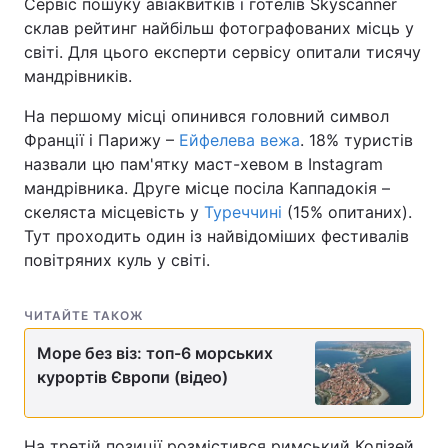
Сервіс пошуку авіаквитків і готелів Skyscanner
склав рейтинг найбільш фотографованих місць у
Лонгріди
світі. Для цього експерти сервісу опитали тисячу
мандрівників.
Відео з Youtube
Статті
На першому місці опинився головний символ
Інтерв'ю
Думки
Франції і Парижу –
Ейфелева вежа
. 18% туристів
назвали цю пам'ятку маст-хевом в Instagram
Архів
Вакансії
мандрівника. Друге місце посіла Каппадокія –
скеляста місцевість у
Туреччині
(15% опитаних).
Контакти
Тут проходить один із найвідоміших фестивалів
повітряних куль у світі.
Послуги
ЧИТАЙТЕ ТАКОЖ
Море без віз: топ-6 морських
курортів Європи (відео)
На третій позиції розмістився римський Колізей.