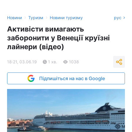
›
›
Новини
Туризм
Новини туризму
рус
Активісти вимагають
заборонити у Венеції круїзні
лайнери (відео)
18:21, 03.06.19
1 хв.
1038
Підпишіться на нас в Google