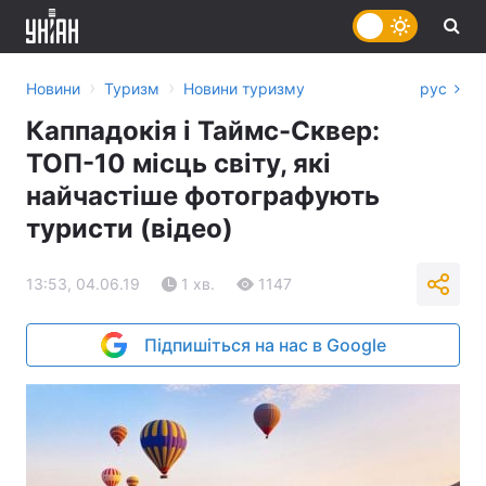
›
›
Новини
Туризм
Новини туризму
рус
Каппадокія і Таймс-Сквер:
ТОП-10 місць світу, які
найчастіше фотографують
туристи (відео)
13:53, 04.06.19
1 хв.
1147
Підпишіться на нас в Google