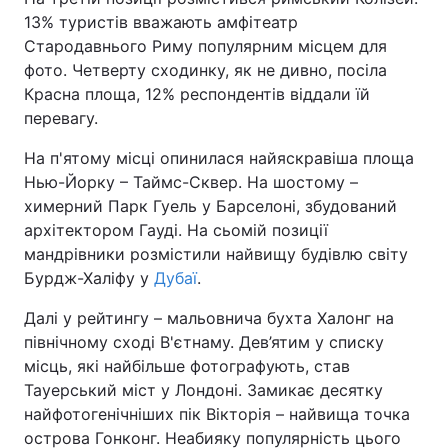
13% туристів вважають амфітеатр
Тема оформлення
Стародавнього Риму популярним місцем для
фото. Четверту сходинку, як не дивно, посіла
Красна площа, 12% респондентів віддали їй
перевагу.
На п'ятому місці опинилася найяскравіша площа
Нью-Йорку – Таймс-Сквер. На шостому –
химерний Парк Гуель у Барселоні, збудований
архітектором Гауді. На сьомій позиції
мандрівники розмістили найвищу будівлю світу
Бурдж-Халіфу у
Дубаї
.
Далі у рейтингу – мальовнича бухта Халонг на
північному сході В'єтнаму. Дев’ятим у списку
місць, які найбільше фотографують, став
Тауерський міст у Лондоні. Замикає десятку
найфотогенічніших пік Вікторія – найвища точка
острова Гонконг. Неабияку популярність цього