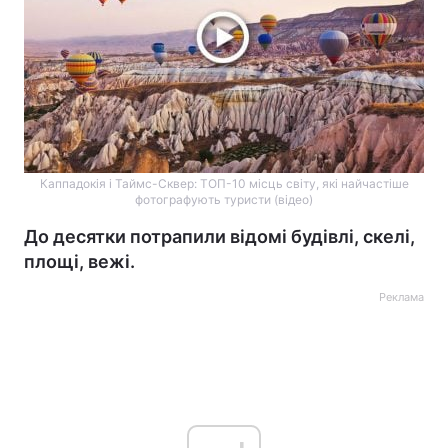
Каппадокія і Таймс-Сквер: ТОП-10 місць світу, які найчастіше
фотографують туристи (відео)
До десятки потрапили відомі будівлі, скелі,
площі, вежі.
Реклама