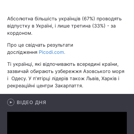
Абсолютна більшість українців (67%) проводять
відпустку в Україні, і лише третина (33%) - за
Головна
Війна
кордоном.
Україна
Політика
Про це свідчать результати
дослідження
Picodi.com.
Економіка
Світ
Ті українці, які відпочивають всередині країни,
Спорт
Наука
зазвичай обирають узбережжя Азовського моря
і Одесу. У п'ятірці лідерів також Львів, Харків і
Техно і зв'язок
Лайт
рекреаційні центри Закарпаття.
Зброя
Інциденти
ВІДЕО ДНЯ
Здоров'я
Туризм
Цікавинки
Погода
Екологія
Регіони