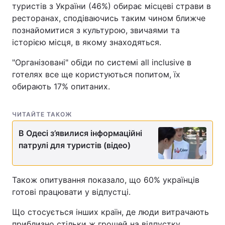
туристів з України (46%) обирає місцеві страви в
ресторанах, сподіваючись таким чином ближче
познайомитися з культурою, звичаями та
історією місця, в якому знаходяться.
"Організовані" обіди по системі all inclusive в
готелях все ще користуються попитом, їх
обирають 17% опитаних.
ЧИТАЙТЕ ТАКОЖ
В Одесі з’явилися інформаційні
патрулі для туристів (відео)
Також опитування показало, що 60% українців
готові працювати у відпустці.
Що стосується інших країн, де люди витрачають
приблизно стільки ж грошей на відпустку,