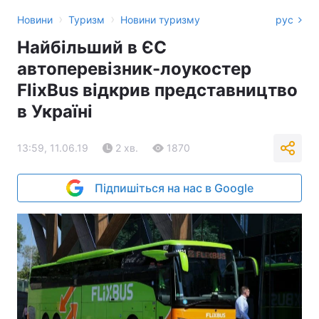
›
›
Новини
Туризм
Новини туризму
рус
Найбільший в ЄС
автоперевізник-лоукостер
FlixBus відкрив представництво
в Україні
13:59, 11.06.19
2 хв.
1870
Підпишіться на нас в Google