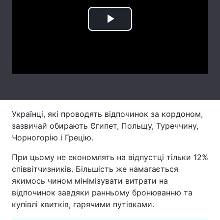
Лонгріди
Play
Відео з Youtube
Статті
Video
Інтерв'ю
Думки
Архів
Вакансії
Контакти
Українці, які проводять відпочинок за кордоном,
зазвичай обирають Єгипет, Польщу, Туреччину,
Послуги
Чорногорію і Грецію.
При цьому не економлять на відпустці тільки 12%
співвітчизників. Більшість же намагається
якимось чином мінімізувати витрати на
відпочинок завдяки ранньому бронюванню та
купівлі квитків, гарячими путівками.