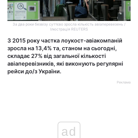
За два роки безвізу суттєво зросла кількість авіаперевезень /
Ілюстрація REUTERS
З 2015 року частка лоукост-авіакомпаній
зросла на 13,4% та, станом на сьогодні,
складає 27% від загальної кількості
авіаперевізників, які виконують регулярні
рейси до/з України.
Реклама
ad