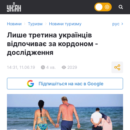
›
›
Новини
Туризм
Новини туризму
рус
Лише третина українців
відпочиває за кордоном -
дослідження
14:31, 11.06.19
4 хв.
2029
Підпишіться на нас в Google