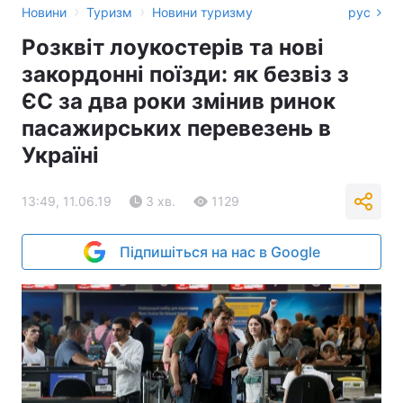
›
›
Новини
Туризм
Новини туризму
рус
Розквіт лоукостерів та нові
закордонні поїзди: як безвіз з
ЄС за два роки змінив ринок
пасажирських перевезень в
Україні
13:49, 11.06.19
3 хв.
1129
Підпишіться на нас в Google