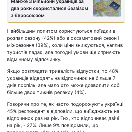
Майже 3 мільйони українців за
два роки скористалися безвізом
з Євросоюзом
Найбільшим попитом користуються поїздки в
розпал сезону (42%) або в оксамитовий сезон і
міжсезоння (39%), коли ціни знижуються, наплив
туристів падає, але погодні умови ще сприяють
відмінному відпочинку.
Якщо розглядати тривалість відпустки, то 48%
українців відводять на відпочинок не більше 7
днів поспіль, але мало хто може дозволити собі
більше двох тижнів релаксу (4%).
Говорячи про те, як часто подорожують українці,
45% респондентів відповіли, що виїжджають на
відпочинок раз на рік. Тих, хто відпочиває двічі
на рік, - 27%. Лише 9% повідомили, що