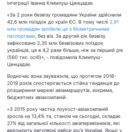
інтеграції Іванна Климпуш-Цинцадзе.
«За 2 роки безвізу громадяни України здійснили
42,6 млн поїздок до країн ЄС. В тому числі
2,91
млн громадян зробили це з біометричними
паспортами
, без віз. За другий рік безвізу
зафіксовано 2,35 млн безвізових поїздок
українців, це в 4,2 рази більше, ніж за перший рік
(560 тис. осіб)», - повідомила Климпуш-
Цинцадзе.
Водночас вона зауважила, що протягом 2018-
2019 років спостерігається стійка тенденція до
розширення мережі авіамаршрутів, зокрема,
бюджетних авіакомпаній.
«З 2015 року частка лоукост-авіакомпаній
зросла на 13,4% та, станом на сьогодні, складає
27% від загальної кількості авіаперевізників, які
виконують регулярні рейси до/з України. Якщо у