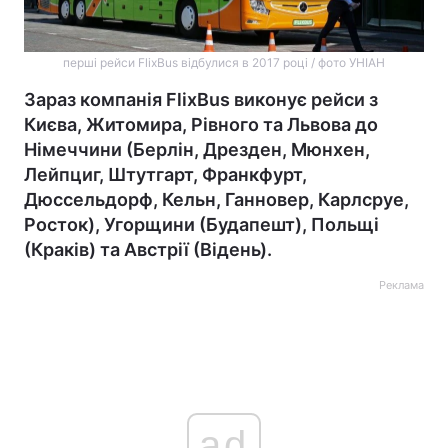
перші рейси FlixBus відбулися в 2017 році / фото УНІАН
Зараз компанія FlixBus виконує рейси з
Києва, Житомира, Рівного та Львова до
Німеччини (Берлін, Дрезден, Мюнхен,
Лейпциг, Штутгарт, Франкфурт,
Дюссельдорф, Кельн, Ганновер, Карлсруе,
Росток), Угорщини (Будапешт), Польщі
(Краків) та Австрії (Відень).
Реклама
ad