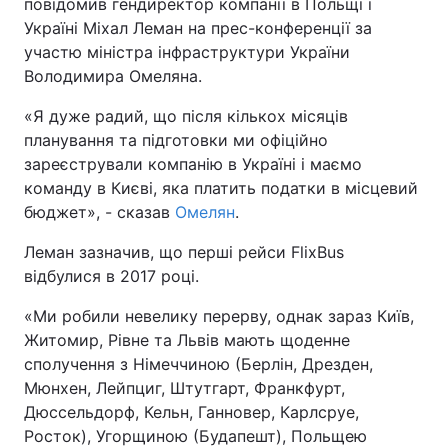
повідомив гендиректор компанії в Польщі і
Україні Міхал Леман на прес-конференції за
участю міністра інфраструктури України
Володимира Омеляна.
«Я дуже радий, що після кількох місяців
планування та підготовки ми офіційно
зареєстрували компанію в Україні і маємо
команду в Києві, яка платить податки в місцевий
бюджет», - сказав
Омелян
.
Леман зазначив, що перші рейси FlixBus
відбулися в 2017 році.
«Ми робили невелику перерву, однак зараз Київ,
Житомир, Рівне та Львів мають щоденне
сполучення з Німеччиною (Берлін, Дрезден,
Мюнхен, Лейпциг, Штутгарт, Франкфурт,
Дюссельдорф, Кельн, Ганновер, Карлсруе,
Росток), Угорщиною (Будапешт), Польщею