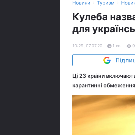
›
›
Новини
Туризм
Нови
Кулеба назва
для українсь
10:29, 07.07.20
1 хв.
9
Підпиш
Ці 23 країни включають
карантинні обмеження