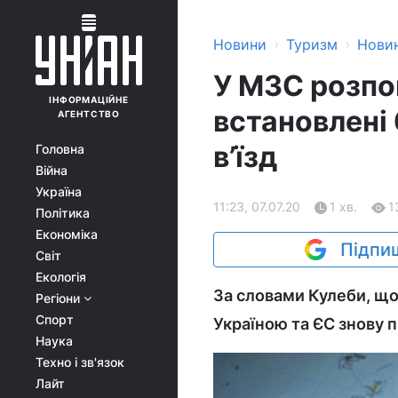
›
›
Новини
Туризм
Нови
У МЗС розпо
ІНФОРМАЦІЙНЕ
встановлені
АГЕНТСТВО
в’їзд
Головна
Війна
Україна
11:23, 07.07.20
1 хв.
1
Політика
Економіка
Підпиш
Світ
Екологія
За словами Кулеби, що
Регіони
Спорт
Україною та ЄС знову 
Наука
Техно і зв'язок
Лайт