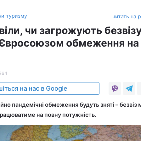
ни туризму
читать на 
віли, чи загрожують безвіз
 Євросоюзом обмеження на
364
іться на нас в Google
йно пандемічні обмеження будуть зняті – безвіз 
працюватиме на повну потужність.