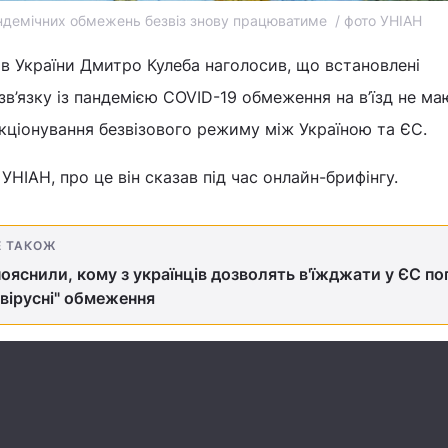
андемічних обмежень безвіз знову працюватиме / фото УНІАН
в України Дмитро Кулеба наголосив, що встановлені
’язку із пандемією COVID-19 обмеження на в’їзд не ма
кціонування безвізового режиму між Україною та ЄС.
НІАН, про це він сказав під час онлайн-брифінгу.
Е ТАКОЖ
ояснили, кому з українців дозволять в'їжджати у ЄС по
вірусні" обмеження