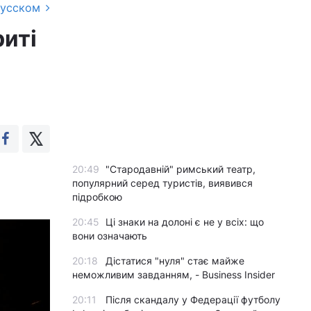
русском
риті
20:49
"Стародавній" римський театр,
популярний серед туристів, виявився
підробкою
20:45
Ці знаки на долоні є не у всіх: що
вони означають
20:18
Дістатися "нуля" стає майже
неможливим завданням, - Business Insider
20:11
Після скандалу у Федерації футболу