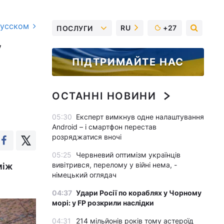
русском
RU
+27
ПОСЛУГИ
у
ПІДТРИМАЙТЕ НАС
ОСТАННІ НОВИНИ
05:30
Експерт вимкнув одне налаштування
Android – і смартфон перестав
розряджатися вночі
05:25
Червневий оптимізм українців
вивітрився, перелому у війні нема, -
між
німецький оглядач
04:37
Удари Росії по кораблях у Чорному
морі: у FP розкрили наслідки
04:31
214 мільйонів років тому астероїд