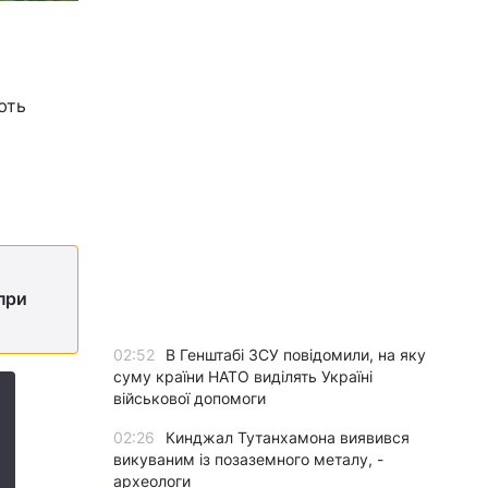
ють
при
02:52
В Генштабі ЗСУ повідомили, на яку
суму країни НАТО виділять Україні
військової допомоги
02:26
Кинджал Тутанхамона виявився
викуваним із позаземного металу, -
археологи