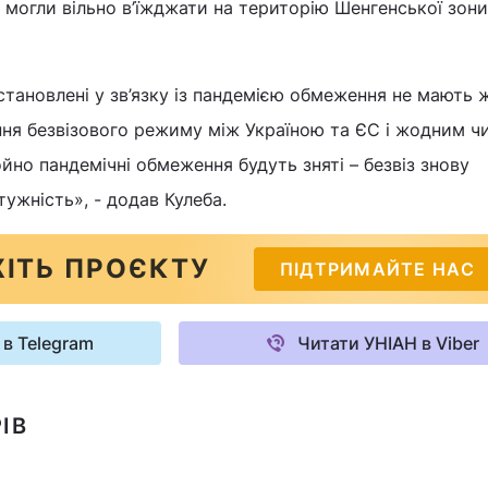
 могли вільно в’їжджати на територію Шенгенської зони
становлені у зв’язку із пандемією обмеження не мають
ння безвізового режиму між Україною та ЄС і жодним ч
йно пандемічні обмеження будуть зняті – безвіз знову
ужність», - додав Кулеба.
ІТЬ ПРОЄКТУ
ПІДТРИМАЙТЕ НАС
 в Telegram
Читати УНІАН в Viber
ІВ