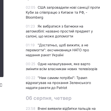
02:05
США запровадили нові санкції проти
Куби за співпрацю з Китаєм та РФ, -
Bloomberg
01:23
Як вибратися з багнюки на
автомобілі: названо простий предмет у
салоні, що може допомогти
01:19
"Достатньо, щоб вижити, а не
перемогти": ексчиновниця НАТО про
надання ракет Україні
00:25
Одне налаштування, яке варто
змінити всім власникам нових телевізорів
00:22
"Нам самим потрібні": Трамп
відреагував на прохання Зеленського
ЄС
надати ракети до Patriot
06 серпня, четвер
23:58
Вчені виявили відбитки пальців на