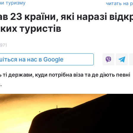
ни туризму
читать на 
в 23 країни, які наразі відк
ких туристів
971
іться на нас в Google
 ті держави, куди потрібна віза та де діють певні
.