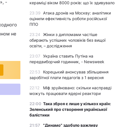
», -
кераміці віком 8000 років: що їх здивувало
23:39
Атака дронів на Москву: аналітики
оцінили ефективність роботи російської
 жодного
ППО
ином не
23:24
Жінки з дипломами частіше
обирають успішних чоловіків без вищої
освіти, – дослідження
23:07
Україна ставить Путіна на
передвиборчий годинник, - Newsweek
22:53
Корецький анонсував збільшення
заробітної плати педагогів з 1 вересня
22:12
Міф зруйновано: скільки насправді
можуть працювати ядерні реактори
22:00
Така зброя є лише у кількох країн:
Зеленський про створення української
балістики
21:57
"Динамо" здобуло важливу