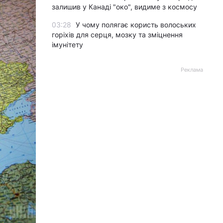
залишив у Канаді "око", видиме з космосу
03:28
У чому полягає користь волоських
горіхів для серця, мозку та зміцнення
імунітету
Реклама