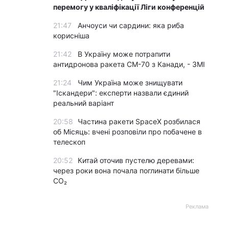
перемогу у кваліфікації Ліги конференцій
21:47
Анчоуси чи сардини: яка риба
корисніша
21:42
В Україну може потрапити
антидронова ракета CM-70 з Канади, - ЗМІ
21:24
Чим Україна може знищувати
"Іскандери": експерти назвали єдиний
реальний варіант
20:58
Частина ракети SpaceX розбилася
об Місяць: вчені розповіли про побачене в
телескоп
20:52
Китай оточив пустелю деревами:
через роки вона почала поглинати більше
CO₂
Реклама