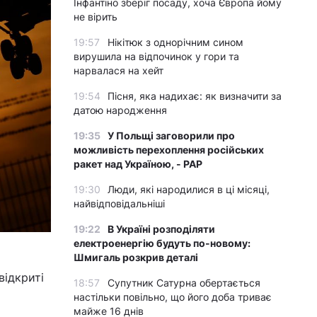
Інфантіно зберіг посаду, хоча Європа йому
не вірить
19:57
Нікітюк з однорічним сином
вирушила на відпочинок у гори та
нарвалася на хейт
19:54
Пісня, яка надихає: як визначити за
датою народження
19:35
У Польщі заговорили про
можливість перехоплення російських
ракет над Україною, - PAP
19:30
Люди, які народилися в ці місяці,
найвідповідальніші
19:22
В Україні розподіляти
електроенергію будуть по-новому:
Шмигаль розкрив деталі
відкриті
18:57
Супутник Сатурна обертається
настільки повільно, що його доба триває
майже 16 днів