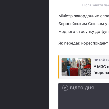
Після зняття п
Міністр закордонних спра
Європейським Союзом у зв
жодного стосунку до фун
Як передає кореспондент У
ЧИТАЙТ
У МЗС п
"корона
ВІДЕО ДНЯ