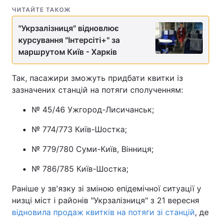
ЧИТАЙТЕ ТАКОЖ
"Укрзалізниця" відновлює
курсування "Інтерсіті+" за
маршрутом Київ - Харків
Так, пасажири зможуть придбати квитки із
зазначених станцій на потяги сполученням:
№ 45/46 Ужгород-Лисичанськ;
№ 774/773 Київ-Шостка;
№ 779/780 Суми-Київ, Вінниця;
№ 786/785 Київ-Шостка;
Раніше у зв'язку зі зміною епідемічної ситуації у
низці міст і районів "Укрзалізниця" з 21 вересня
відновила продаж квитків на потяги зі станцій
, де