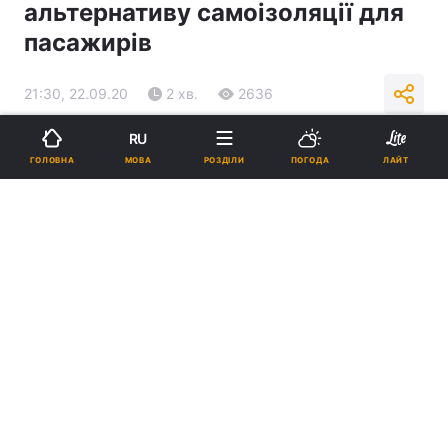
альтернативу самоізоляції для
пасажирів
21:30, 22.09.20
2 хв.
2636
RU
Підпишіться на нас в Google
МОВА
ГОЛОВНА
РОЗДІЛИ
ПОГОДА
ЛАЙТ
Тести мають бути доступними й швидкими / фото REUTERS
Тести на коронавірус мають стати заміною