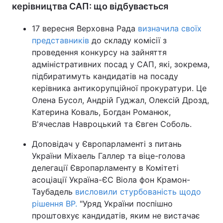
керівництва САП: що відбувається
17 вересня Верховна Рада
визначила своїх
представників
до складу комісії з
проведення конкурсу на зайняття
адміністративних посад у САП, які, зокрема,
підбиратимуть кандидатів на посаду
керівника антикорупційної прокуратури. Це
Олена Бусол, Андрій Гуджал, Олексій Дрозд,
Катерина Коваль, Богдан Романюк,
В'ячеслав Навроцький та Євген Соболь.
Доповідач у Європарламенті з питань
України Міхаель Галлер та віце-голова
делегації Європарламенту в Комітеті
асоціації Україна-ЄС Віола фон Крамон-
Таубадель
висловили стурбованість щодо
рішення ВР.
"Уряд України поспішно
проштовхує кандидатів, яким не вистачає