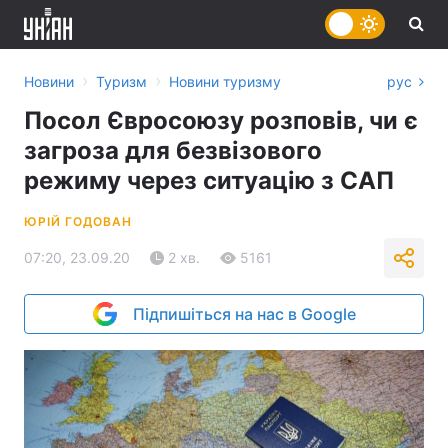
›
›
Новини
Туризм
Новини туризму
рус
Посол Євросоюзу розповів, чи є
загроза для безвізового
режиму через ситуацію з САП
ЮРІЙ ГОДОВАН
07:20, 23.09.20
2 хв.
5161
Підпишіться на нас в Google