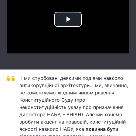
Лонгріди
Play
Відео з Youtube
Статті
Video
Інтерв'ю
Думки
Архів
Вакансії
Контакти
"І ми стурбовані деякими подіями навколо
Послуги
антикорупційної архітектури... ми, звичайно,
не коментуємо жодним чином рішення
Конституційного Суду (про
неконституційність указу про призначення
директора НАБУ, - УНІАН). Але ми хочемо
зробити акцент на правовій, конституційній
ясності навколо НАБУ, яка
повинна бути