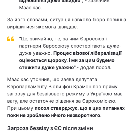
відновлена дуже швидко
", - зазначив
Маасікас.
Тема оформлення
За його словами, ситуація навколо бюро повинна
вирішитися якомога швидше.
"Це, звичайно, те, за чим Євросоюз і
партнери Євросоюзу спостерігають дуже-
дуже уважно.
Процес візової лібералізації
оцінюється щороку, і ми за цим будемо
стежити дуже уважно
",- додав посол.
Маасікас уточнив, що заява депутата
Європарламенту Віоли фон Крамон про пряму
загрозу для безвізового режиму з Україною має
вагу, але остаточне рішення за Єврокомісією.
При цьому
посол стверджує, що в цих питаннях
поки не зроблено нічого незворотного
.
Загроза безвізу з ЄС після зміни