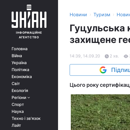
›
›
Новини
Туризм
Нови
Гуцульська 
ІНФОРМАЦІЙНЕ
захищене ге
АГЕНТСТВО
Головна
Війна
14:39, 14.09.20
2 хв.
Україна
Підпиш
Політика
Економіка
Світ
Цього року сертифікац
Екологія
Регіони
Спорт
Наука
Техно і зв'язок
Лайт