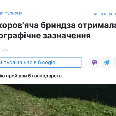
ни туризму
читать на 
коров'яча бриндза отримал
ографічне зазначення
3726
іться на нас в Google
ію пройшли 6 господарств.