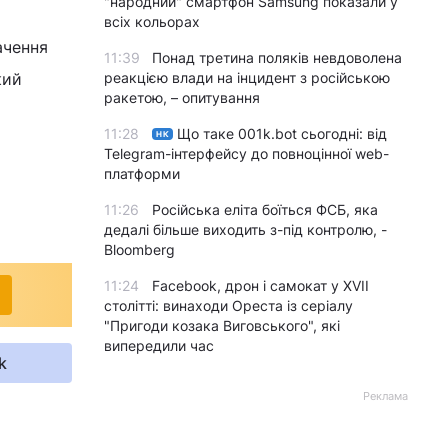
"народний" смартфон Samsung показали у
всіх кольорах
ачення
11:39
Понад третина поляків невдоволена
кий
реакцією влади на інцидент з російською
ракетою, – опитування
11:28
Що таке 001k.bot сьогодні: від
НК
Telegram-інтерфейсу до повноцінної web-
платформи
11:26
Російська еліта боїться ФСБ, яка
дедалі більше виходить з-під контролю, -
Bloomberg
11:24
Facebook, дрон і самокат у XVII
столітті: винаходи Ореста із серіалу
"Пригоди козака Виговського", які
випередили час
k
Реклама