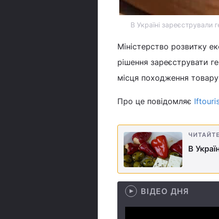
В Україні зареєстрували г
Міністерство розвитку ек
рішення зареєструвати ге
місця походження товару:
Про це повідомляє
Іftour
ЧИТАЙТ
В Украї
ВІДЕО ДНЯ