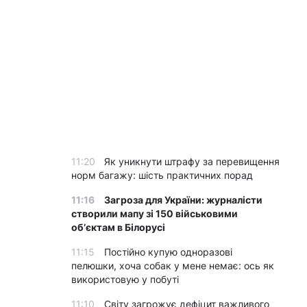
11:20
Як уникнути штрафу за перевищення
норм багажу: шість практичних порад
11:16
Загроза для України: журналісти
створили мапу зі 150 військовими
обʼєктам в Білорусі
11:15
Постійно купую одноразові
пелюшки, хоча собак у мене немає: ось як
використовую у побуті
11:10
Світу загрожує дефіцит важливого