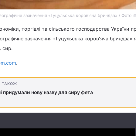
еографічне зазначення «Гуцульська коров'яча бриндза» / Фото if
ономіки, торгівлі та сільського господарства України 
ографічне зазначення «Гуцульська коров'яча бриндза» 
 сир.
ism.com
.
Е ТАКОЖ
ні придумали нову назву для сиру фета