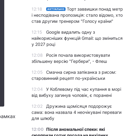
12:18
Торт заввишки понад метр
АКТУАЛЬНО
і несподівана пропозиція: стало відомо, хто
став другим тренером "Голосу країни"
12:15
Google видалить одну з
найкорисніших функцій Gmail: що зміниться
у 2027 році
12:08
Росія почала використовувати
збільшену версію "Гербери", - Флеш
12:05
Смачна сирна запіканка з рисом:
старовинний рецепт по-українськи
12:04
У Коблевому під час купання в морі
від вибуху загинув чоловік, є поранені
12:02
Дружина щомісяця подорожує
сама: вона назвала 4 неочікувані переваги
 рамках
для шлюбу
12:00
Після аномальної спеки: які
сюрпризи готує погода на вихідних