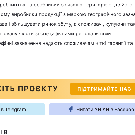
иробництва та особливий зв'язок з територією, де його
ьому виробники продукції з маркою географічного зазн
ва і збільшувати ринок збуту, а споживачі, купуючи та
товану якість зі специфічними регіональними
фічні зазначення надають споживачам чіткі гарантії та
ІТЬ ПРОЄКТУ
ПІДТРИМАЙТЕ НАС
 в Telegram
Читати УНІАН в Faceboo
ІВ