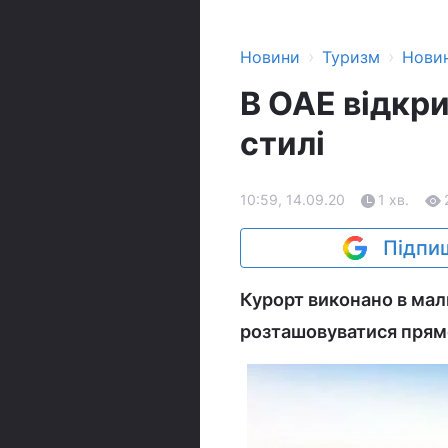
›
›
Новини
Туризм
Нови
​В ОАЕ відкр
стилі
10:59, 14.09.20
1 хв.
Підпиш
Курорт виконано в маль
розташовуватися прям