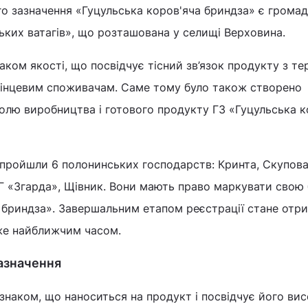
о зазначення «Гуцульська коров'яча бриндза» є грома
ських ватагів», що розташована у селищі Верховина.
наком якості, що посвідчує тісний зв’язок продукту з т
 кінцевим споживачам. Саме тому було також створено
олю виробництва і готового продукту ГЗ «Гуцульська к
 пройшли 6 полонинських господарств: Кринта, Скупова
ФГ «Згарда», Щівник. Вони мають право маркувати свою
а бриндза». Завершальним етапом реєстрації стане отр
вже найближчим часом.
азначення
 знаком, що наноситься на продукт і посвідчує його ви