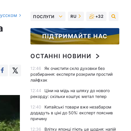
русском
RU
+32
ПОСЛУГИ
а
ПІДТРИМАЙТЕ НАС
ОСТАННІ НОВИНИ
12:46
Як очистити скло духовки без
розбирання: експерти розкрили простий
лайфхак
12:44
Ціни на мідь на шляху до нового
рекорду: скільки коштує метал тепер
12:40
Китайські товари вже незабаром
додадуть в ціні до 50%: експерт пояснив
причину
12:36
Влітку японці п'ють це щодня: напій