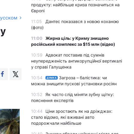
продукту: найбільше криза позначиться на
Європі
русском
11:05
Дантес показався з новою коханою
(фото)
му
11:00
Жирна ціль: у Криму знищено
російський комплекс за $15 млн (відео)
10:59
Адвокат поставив під сумнів
неупередженість антикорупційної вертикалі
у справі Галущенка
10:54
Загроза – балістика: чи
ДУМКА
можна знищити пускові установки росіян
10:52
Як часто слід міняти зубну щітку:
пояснення експертів
10:44
Ціни зростають як на дріжджах:
стало відомо, які вживані авто
подорожчали найбільше
10:40
Зумери обрали найкращі міста для