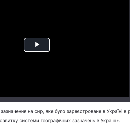
Play
Video
зазначення на сир, яке було зареєстроване в Україні в
звитку системи географічних зазначень в Україні».