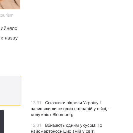
tourism
прийняло
як назву
12:31
Союзники підвели Україну і
залишили лише один сценарій у війні, –
колумніст Bloomberg
12:31
Вбивають одним укусом: 10
найсмертоносніших змій у світі