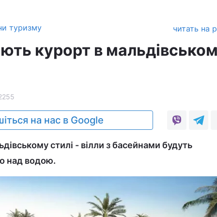
ни туризму
читать на 
иють курорт в мальдівсько
2255
іться на нас в Google
дівському стилі - вілли з басейнами будуть
о над водою.