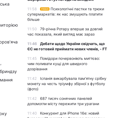
дська
11:58
Психологічні пастки та трюки
УНІАН
супермаркетів: як нас змушують платити
більше
ериторією
11:50
79-річна Ротару вперше за довгий
час показала, який вигляд має зараз
оров'яча
11:46
Дебати щодо України свідчать, що
ЄС не готовий приймати нових членів, - FT
11:45
Помідори почервоніють миттєво:
,
чим поливати кущі для швидкого
дозрівання
 бриндзу
11:42
Іспанія викарбувала пам'ятну срібну
имання
монету на честь тріумфу збірної з футболу
(фото)
11:42
687 тисяч сонячних панелей
допомогли місту пережити три урагани
соку
11:40
Конкурент для iPhone 16e: новий