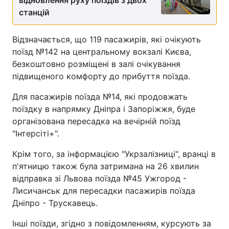
відновлення руху поїздів з двох
станцій
Відзначається, що 119 пасажирів, які очікують
поїзд №142 на центральному вокзалі Києва,
безкоштовно розміщені в залі очікування
підвищеного комфорту до прибуття поїзда.
Для пасажирів поїзда №14, які продовжать
поїздку в напрямку Дніпра і Запоріжжя, буде
організована пересадка на вечірній поїзд
"Інтерсіті+".
Крім того, за інформацією "Укрзалізниці", вранці в
п'ятницю також була затримана на 26 хвилин
відправка зі Львова поїзда №45 Ужгород -
Лисичанськ для пересадки пасажирів поїзда
Дніпро - Трускавець.
Інші поїзди, згідно з повідомленням, курсують за