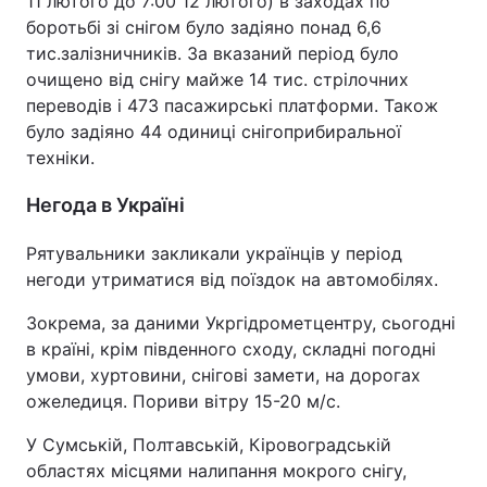
11 лютого до 7:00 12 лютого) в заходах по
боротьбі зі снігом було задіяно понад 6,6
тис.залізничників. За вказаний період було
очищено від снігу майже 14 тис. стрілочних
переводів і 473 пасажирські платформи. Також
було задіяно 44 одиниці снігоприбиральної
техніки.
Негода в Україні
Рятувальники закликали українців у період
негоди утриматися від поїздок на автомобілях.
Зокрема, за даними Укргідрометцентру, сьогодні
в країні, крім південного сходу, складні погодні
умови, хуртовини, снігові замети, на дорогах
ожеледиця. Пориви вітру 15-20 м/с.
У Сумській, Полтавській, Кіровоградській
областях місцями налипання мокрого снігу,