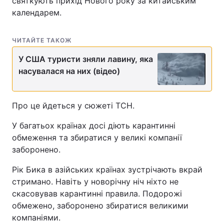
святкують прихід Нового року за китайським
календарем.
Лонгріди
ЧИТАЙТЕ ТАКОЖ
Відео з Youtube
Статті
У США туристи зняли лавину, яка
Інтерв'ю
Думки
насувалася на них (відео)
Архів
Вакансії
Про це йдеться у сюжеті ТСН.
Контакти
У багатьох країнах досі діють карантинні
Послуги
обмеження та збиратися у великі компанії
заборонено.
Рік Бика в азійських країнах зустрічають вкрай
стримано. Навіть у новорічну ніч ніхто не
скасовував карантинні правила. Подорожі
обмежено, заборонено збиратися великими
компаніями.