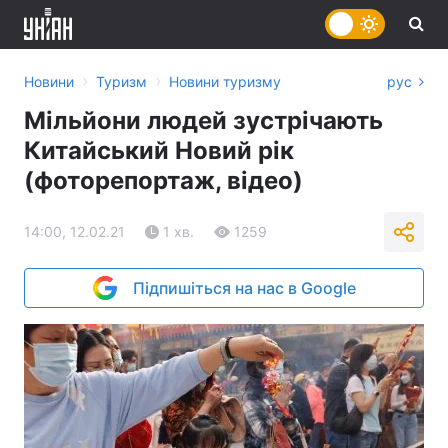
›
›
Новини
Туризм
Новини туризму
рус
Мільйони людей зустрічають
Китайський Новий рік
(фоторепортаж, відео)
14:00, 12.02.21
1 хв.
1259
Підпишіться на нас в Google