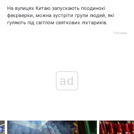
На вулицях Китаю запускають поодинокі
Тема оформлення
феєрверки, можна зустріти групи людей, які
гуляють під світлом святкових ліхтариків.
Реклама
ad