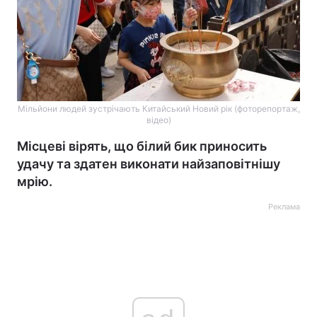
Мільйони людей зустрічають Китайський Новий рік (фоторепортаж,
відео)
Місцеві вірять, що білий бик приносить
удачу та здатен виконати найзаповітнішу
мрію.
Реклама