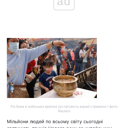
ad
Головна
Війна
Україна
Політика
Економіка
Світ
Спорт
Наука
Техно і зв'язок
Лайт
Зброя
Інциденти
Здоров'я
Туризм
Рік Бика в азійських країнах зустрічають вкрай стримано / фото
Reuters
Цікавинки
Погода
Мільйони людей по всьому світу сьогодні
Екологія
Регіони