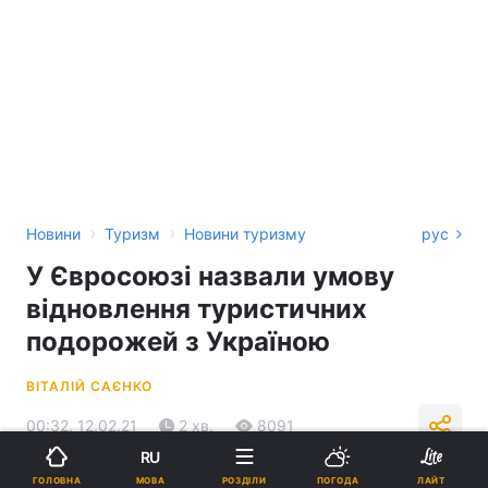
›
›
Новини
Туризм
Новини туризму
рус
У Євросоюзі назвали умову
відновлення туристичних
подорожей з Україною
ВІТАЛІЙ САЄНКО
00:32, 12.02.21
2 хв.
8091
RU
МОВА
ГОЛОВНА
РОЗДІЛИ
ПОГОДА
ЛАЙТ
Підпишіться на нас в Google