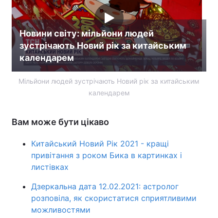
Новини світу: мільйони людей
зустрічають Новий рік за китайським
календарем
Мільйони людей зустрічають Новий рік за китайським
календарем
Вам може бути цікаво
Китайський Новий Рік 2021 - кращі
привітання з роком Бика в картинках і
листівках
Дзеркальна дата 12.02.2021: астролог
розповіла, як скористатися сприятливими
можливостями