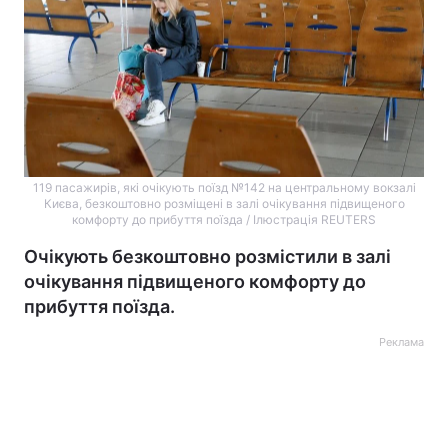
119 пасажирів, які очікують поїзд №142 на центральному вокзалі
Києва, безкоштовно розміщені в залі очікування підвищеного
комфорту до прибуття поїзда / Ілюстрація REUTERS
Очікують безкоштовно розмістили в залі
очікування підвищеного комфорту до
прибуття поїзда.
Реклама