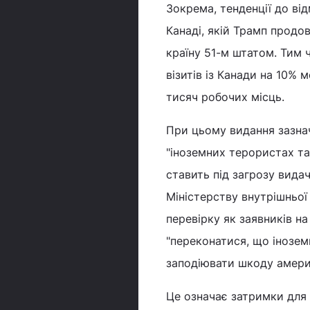
Зокрема, тенденції до ві
Канаді, якій Трамп продо
країну 51-м штатом. Тим
візитів із Канади на 10% 
тисяч робочих місць.
При цьому видання зазна
"іноземних терористах та
ставить під загрозу вида
Міністерству внутрішньо
перевірку як заявників на 
"переконатися, що інозем
заподіювати шкоду америк
Це означає затримки для т