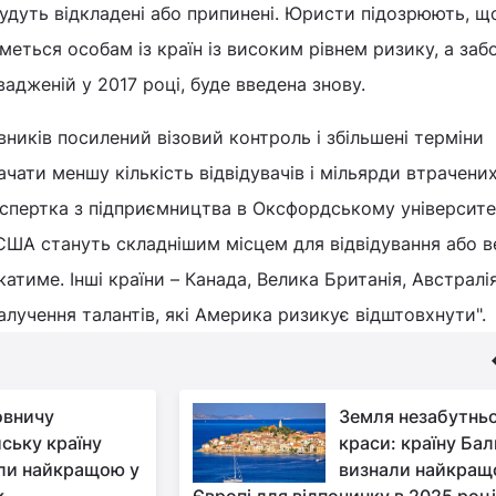
 будуть відкладені або припинені. Юристи підозрюють, щ
меться особам із країн із високим рівнем ризику, а заб
вадженій у 2017 році, буде введена знову.
ників посилений візовий контроль і збільшені терміни
ати меншу кількість відвідувачів і мільярди втрачени
експертка з підприємництва в Оксфордському університе
США стануть складнішим місцем для відвідування або 
екатиме. Інші країни – Канада, Велика Британія, Австралі
лучення талантів, які Америка ризикує відштовхнути".
вничу
Земля незабутньо
йську країну
краси: країну Ба
ли найкращою у
визнали найкращ