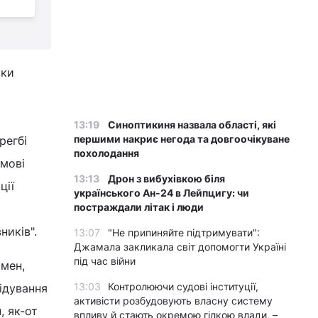
і
світі в 2025 році
с
ики
13:19
Синоптикиня назвала області, які
першими накриє негода та довгоочікуване
регбі
похолодання
имові
13:13
Дрон з вибухівкою біля
ції
українського Ан-24 в Лейпцигу: чи
постраждали літак і люди
ників".
13:07
"Не припиняйте підтримувати":
Джамала закликала світ допомогти Україні
під час війни
мен,
13:03
Контролюючи судові інституції,
ідування
активісти розбудовують власну систему
, як-от
впливу й стають окремою гілкою влади, –