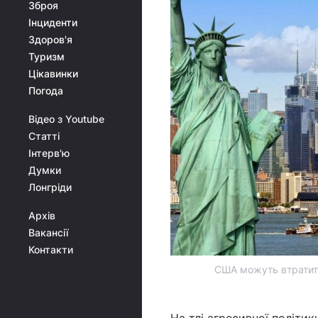
Зброя
Інциденти
Здоров'я
Туризм
Цікавинки
Погода
Відео з Youtube
Статті
Інтерв'ю
Думки
Лонгріди
Архів
Вакансії
Контакти
США можуть втратити