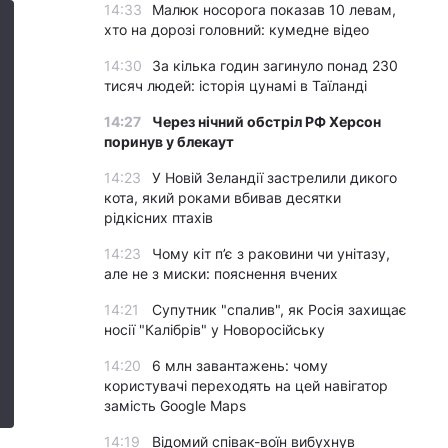
14:33
Малюк носорога показав 10 левам,
хто на дорозі головний: кумедне відео
14:30
За кілька годин загинуло понад 230
тисяч людей: історія цунамі в Таїланді
14:27
Через нічний обстріл РФ Херсон
поринув у блекаут
14:23
У Новій Зеландії застрелили дикого
кота, який роками вбивав десятки
рідкісних птахів
14:23
Чому кіт п’є з раковини чи унітазу,
але не з миски: пояснення вчених
14:21
Супутник "спалив", як Росія захищає
носії "Калібрів" у Новоросійську
14:20
6 млн завантажень: чому
користувачі переходять на цей навігатор
замість Google Maps
14:19
Відомий співак-воїн вибухнув