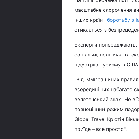
На тлі агресивної політи
масштабне скорочення ви
інших країн і
боротьбу з і
стикається з безпрецеде
Експерти попереджають, щ
соціальні, політичні та е
індустрію туризму в США
"Від імміграційних правил
всередині них набагато с
велетенський знак "Не в'
повноцінний режим подоро
Global Travel Крістін Ві
приїде – все просто".