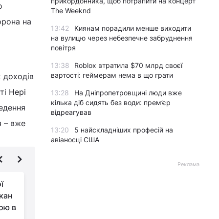
прикордонника, щоб потрапити на концерт
о
The Weeknd
орона на
13:42
Киянам порадили менше виходити
на вулицю через небезпечне забруднення
повітря
13:38
Roblox втратила $70 млрд своєї
вартості: геймерам нема в що грати
х доходів
ті Нері
13:28
На Дніпропетровщині люди вже
кілька діб сидять без води: прем’єр
ведення
відреагував
я – вже
13:20
5 найскладніших професій на
авіаносці США
Реклама
ї
Грецький пляж із
лкан
рожевим піском
ою в
визнали найкращим у