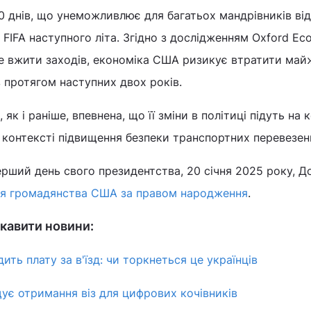
0 днів, що унеможливлює для багатьох мандрівників від
 FIFA наступного літа. Згідно з дослідженням Oxford Ec
не вжити заходів, економіка США ризикує втратити май
в протягом наступних двох років.
 як і раніше, впевнена, що її зміни в політиці підуть на
 контексті підвищення безпеки транспортних перевезен
ерший день свого президентства, 20 січня 2025 року, Д
я громадянства США за правом народження
.
кавити новини:
ить плату за в'їзд: чи торкнеться це українців
ує отримання віз для цифрових кочівників