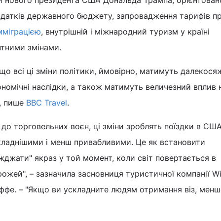
ки нового президента США Дональда Трампа, орієнтовано
датків державного бюджету, запровадження тарифів п
мміграцією
, внутрішній і міжнародний туризм у країні
нтними змінами.
о всі ці зміни політики, ймовірно, матимуть далекося
кономічні наслідки, а також матимуть величезний вплив 
, пише
BBC Travel
.
 до торговельних воєн, ці зміни зроблять поїздки в США
кладнішими і менш привабливими. Це як встановити
їжджати" якраз у той момент, коли світ повертається в
жей", – зазначила засновниця туристичної компанії Wi
нкаффе. – "Якщо ви ускладните людям отримання віз, мен