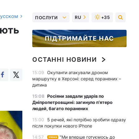
русском
RU
+35
ПОСЛУГИ
ують
ПІДТРИМАЙТЕ НАС
ОСТАННІ НОВИНИ
15:09
Окупанти атакували дроном
маршрутку в Херсоні: серед поранених –
дитина
15:08
Росіяни завдали ударів по
Дніпропетровщині: загинуло пʼятеро
людей, багато поранених
15:00
5 речей, які потрібно зробити одразу
після покупки нового iPhone
14:57
"Ми вперше готуємось до
УНІАН