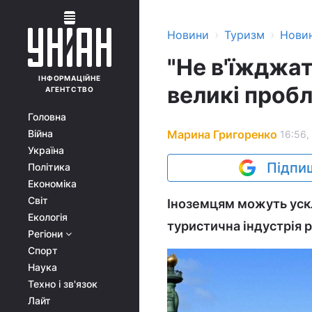
›
›
Новини
Туризм
Нови
"Не в'їжджа
ІНФОРМАЦІЙНЕ
великі проб
АГЕНТСТВО
Головна
Марина Григоренко
Війна
16:56,
Україна
Підпиш
Політика
Економіка
Світ
Іноземцям можуть уск
Екологія
туристична індустрія р
Регіони
Спорт
Наука
Техно і зв'язок
Лайт