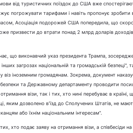
дмови від туристичних поїздок до США вже спостерігаю
вжує погрожувати тарифами і навіть пропонує зробити
 часом, Асоціація подорожей США попередила, що скор
може призвести до втрати понад 2 млрд доларів доходів 
чає, що виконавчий указ президента Трампа, зосередж
 інших загрозах національній та громадській безпеці", 
чу віз іноземним громадянам. Зокрема, документ наказу
ї безпеки та Державному департаменту проводити поси
отримання візи, так і тих, хто нині перебуває в країні, 
ці, яким дозволено в'їзд до Сполучених Штатів, не мают
анцям або їхнім національним інтересам".
их, хто подає заяву на отримання візи, а співбесіди на