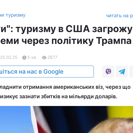
ни туризму
читать на 
ти": туризму в США загрож
леми через політику Трампа
 25.02.25
5 хв.
2877
іться на нас в Google
ладнити отримання американських віз, через що
изикує зазнати збитків на мільярди доларів.