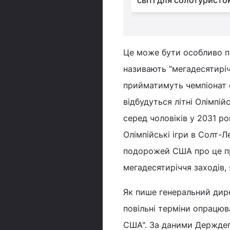
5 році
світі для солотуристо
Це може бути особливо п
називають "мегадесятиріч
прийматимуть чемпіонат с
відбудуться літні Олімпійс
серед чоловіків у 2031 ро
Олімпійські ігри в Солт-Л
подорожей США про це пр
мегадесятиріччя заходів, 
Як пише генеральний дир
повільні терміни опрацюв
США". За даними Держдепа