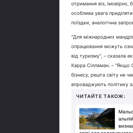
отримання віз, імовірно,
особлива увага приділяти
поїздки, аналогічна запро
"Для міжнародних мандрів
опрацювання можуть означ
від туризму", – сказала 
Карра Сілламан. – "Якщо 
бізнесу, решта світу не ч
впроваджують політику за
ЧИТАЙТЕ ТАКОЖ:
Грецький пляж із
Мальо
рожевим піском
альпі
визнали найкращим у
визна