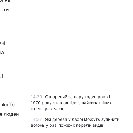
ї на
роти
жні
на
 і
14:39
Створений за пару годин рок-хіт
1970 року став однією з найвидатніших
nkaffe
пісень усіх часів
ше людей
14:37
Які дерева у дворі можуть зупинити
вогонь у разі пожежі: перелік видів