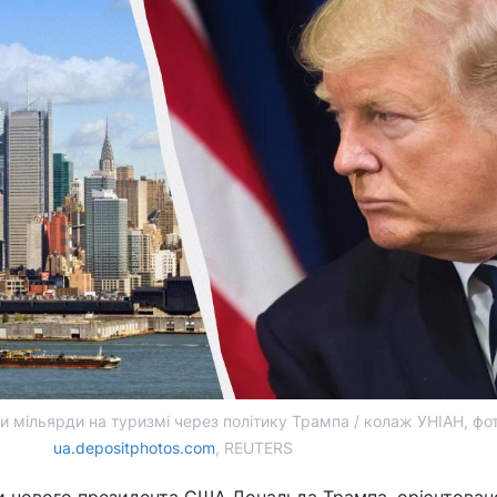
 мільярди на туризмі через політику Трампа / колаж УНІАН, фо
ua.depositphotos.com
, REUTERS