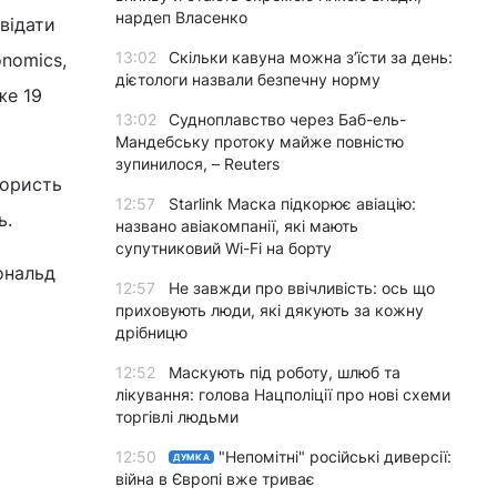
нардеп Власенко
відати
13:02
Скільки кавуна можна з’їсти за день:
onomics,
дієтологи назвали безпечну норму
же 19
13:02
Судноплавство через Баб-ель-
Мандебську протоку майже повністю
зупинилося, – Reuters
 користь
12:57
Starlink Маска підкорює авіацію:
ь.
названо авіакомпанії, які мають
супутниковий Wi-Fi на борту
ональд
12:57
Не завжди про ввічливість: ось що
приховують люди, які дякують за кожну
дрібницю
12:52
Маскують під роботу, шлюб та
лікування: голова Нацполіції про нові схеми
торгівлі людьми
12:50
"Непомітні" російські диверсії:
ДУМКА
війна в Європі вже триває