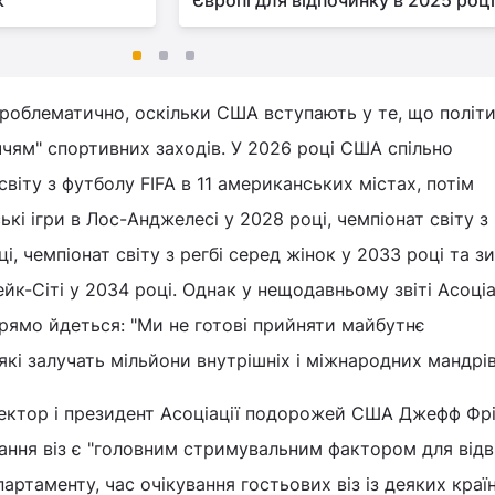
к
Європі для відпочинку в 2025 роц
роблематично, оскільки США вступають у те, що політ
чям" спортивних заходів. У 2026 році США спільно
віту з футболу FIFA в 11 американських містах, потім
ькі ігри в Лос-Анджелесі у 2028 році, чемпіонат світу з 
ці, чемпіонат світу з регбі серед жінок у 2033 році та з
ейк-Сіті у 2034 році. Однак у нещодавньому звіті Асоціа
ямо йдеться: "Ми не готові прийняти майбутнє
які залучать мільйони внутрішніх і міжнародних мандрів
ектор і президент Асоціації подорожей США Джефф Фрі
ання віз є "головним стримувальним фактором для відв
ртаменту, час очікування гостьових віз із деяких країн