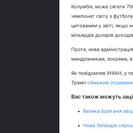
Колумбія, може сягати 70
чемпіонат світу з футболу
цитованим у звіті, якщо 
мільярдів доларів доході
Проте, нова адміністрація,
мандрівникам, зокрема, в
Як повідомляв УНІАН, у п
Трамп
обмежив отриманн
Вас також можуть заці
Велика Британія ввод
Нова Зеландія спрощ