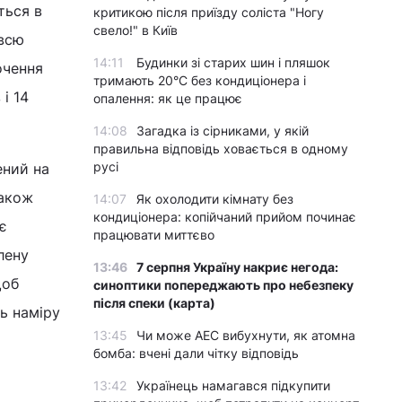
ться в
критикою після приїзду соліста "Ногу
свело!" в Київ
 всю
14:11
Будинки зі старих шин і пляшок
очення
тримають 20°C без кондиціонера і
і 14
опалення: як це працює
14:08
Загадка із сірниками, у якій
правильна відповідь ховається в одному
русі
ений на
також
14:07
Як охолодити кімнату без
кондиціонера: копійчаний прийом починає
є
працювати миттєво
лену
13:46
7 серпня Україну накриє негода:
щоб
синоптики попереджають про небезпеку
після спеки (карта)
ь наміру
13:45
Чи може АЕС вибухнути, як атомна
бомба: вчені дали чітку відповідь
13:42
Українець намагався підкупити