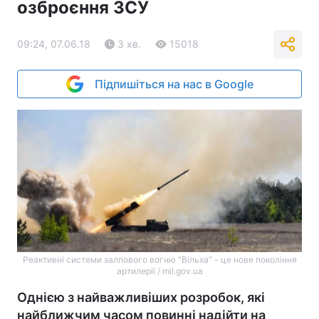
озброєння ЗСУ
09:24, 07.06.18
3 хв.
15018
Підпишіться на нас в Google
Реактивні системи залпового вогню "Вільха" - це нове покоління
артилерії / mil.gov.ua
Однією з найважливіших розробок, які
найближчим часом повинні надійти на