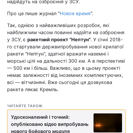
надійдуть на озброєння у ЗСУ.
Про це пише журнал "
Ново
е время
".
Так, однією з найважливіших розробок, які
найближчим часом повинні надійти на озброєння
у ЗСУ, є
ракетний проект "Нептун"
. У січні 2018-
го стартували держвипробування нової крилатої
ракети "Нептун", здатної вражати наземні і
морські цілі на дальності 300 км. А в перспективі
— 500 км і більш. Важливо, що в цьому проекті
немає залежності від іноземних комплектуючих,
всі — вітчизняні. Вже сьогодні ця дозвукова
ракета лякає Кремль.
ЧИТАЙТЕ ТАКОЖ
Удосконалений і точний:
опубліковано відео випробувань
нового бойового модуля