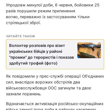
Упродовж минулої доби, 6 червня, бойовики 25
разів порушили режим припинення
вогню, переважно із застосуванням тільки
стрілецької зброї.
ЧИТАЙТЕ ТАКОЖ
Волонтер розповів про візит
українських бійців у районі
"промки" до терористів і показав
здобутий трофей (фото)
Як повідомили у прес-службі операції Об'єднаних
сил, внаслідок ворожих обстрілів два
військовослужбовця ООС загинули та двоє
зазнали поранень.
Відзначається активізація російсько-окупаційних
військ темної пори доби в районах населених