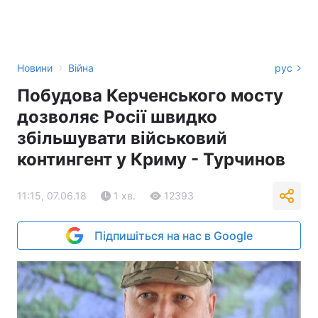
›
Новини
Війна
рус
Побудова Керченського мосту
дозволяє Росії швидко
збільшувати військовий
контингент у Криму - Турчинов
11:15, 07.06.18
1 хв.
12393
Підпишіться на нас в Google