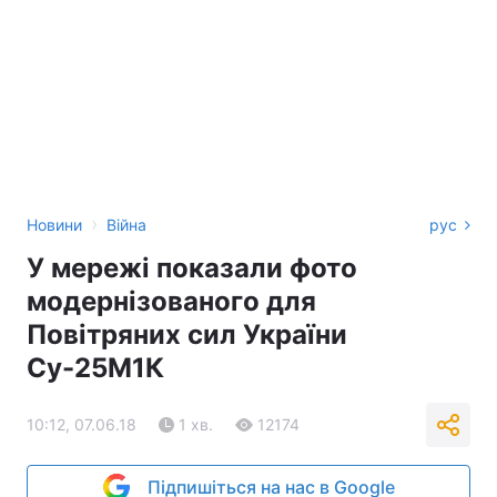
›
Новини
Війна
рус
У мережі показали фото
модернізованого для
Повітряних сил України
Су-25М1К
10:12, 07.06.18
1 хв.
12174
Підпишіться на нас в Google