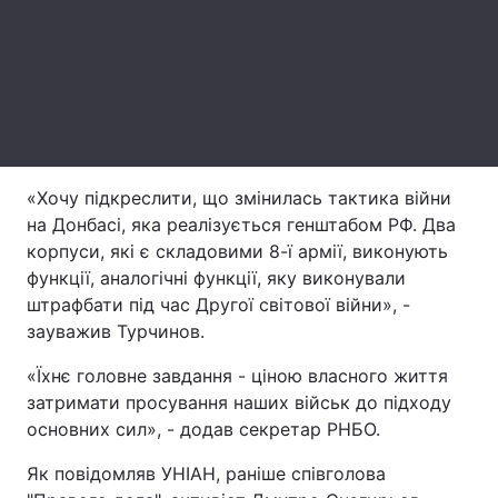
Лонгріди
Відео з Youtube
Статті
Інтерв'ю
Думки
«Хочу підкреслити, що змінилась тактика війни
Архів
Вакансії
на Донбасі, яка реалізується генштабом РФ. Два
корпуси, які є складовими 8-ї армії, виконують
Контакти
функції, аналогічні функції, яку виконували
Послуги
штрафбати під час Другої світової війни», -
зауважив Турчинов.
«Їхнє головне завдання - ціною власного життя
затримати просування наших військ до підходу
основних сил», - додав секретар РНБО.
Як повідомляв УНІАН, раніше співголова