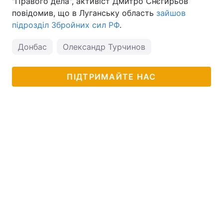
"Правого дела", активіст Дмитро Снєгирьов
повідомив, що в Луганську область
зайшов
Тема оформлення
підрозділ Збройних сил РФ
.
Донбас
Олександр Турчинов
ПІДТРИМАЙТЕ НАС