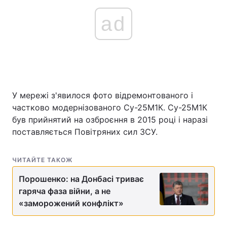
ad
У мережі з'явилося фото відремонтованого і
частково модернізованого Су-25М1К. Су-25М1К
був прийнятий на озброєння в 2015 році і наразі
поставляється Повітряних сил ЗСУ.
ЧИТАЙТЕ ТАКОЖ
Порошенко: на Донбасі триває
гаряча фаза війни, а не
«заморожений конфлікт»