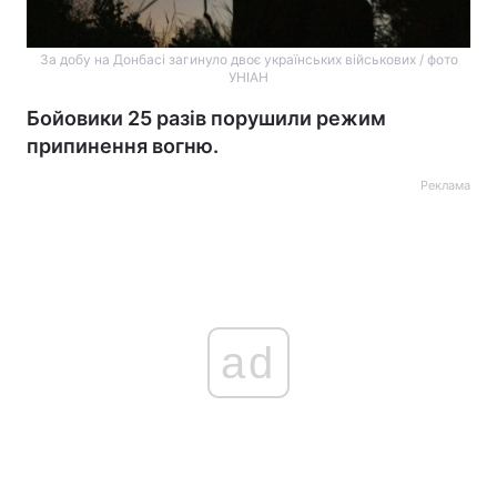
За добу на Донбасі загинуло двоє українських військових / фото
УНІАН
Бойовики 25 разів порушили режим
припинення вогню.
Реклама
ad