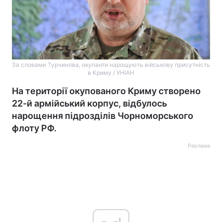
За словами Турчинова, окупанти нарощують військову присутність
в Криму / УНІАН
На території окупованого Криму створено
22-й армійський корпус, відбулось
нарощення підрозділів Чорноморського
флоту РФ.
Реклама