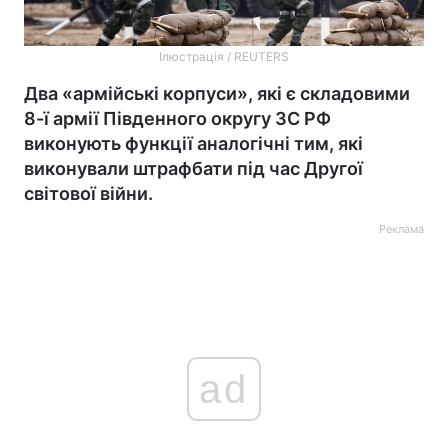
Ілюстрація / REUTERS
Два «армійські корпуси», які є складовими
8-ї армії Південного округу ЗС РФ
виконують функції аналогічні тим, які
виконували штрафбати під час Другої
світової війни.
Реклама
ad