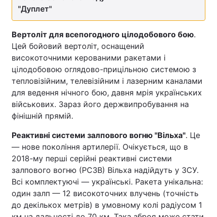
"Дуплет"
Вертоліт для всепогодного цілодобового бою
.
Цей бойовий вертоліт, оснащений
високоточними керованими ракетами і
цілодобовою оглядово-прицільною системою з
тепловізійним, телевізійним і лазерним каналами
для ведення нічного бою, давня мрія українських
військових. Зараз його держвипробування на
фінішній прямій.
Реактивні системи залпового вогню "Вільха"
. Це
— нове покоління артилерії. Очікується, що в
2018-му перші серійні реактивні системи
залпового вогню (РСЗВ) Вільха надійдуть у ЗСУ.
Всі комплектуючі — українські. Ракета унікальна:
один залп — 12 високоточних влучень (точність
до декількох метрів) в умовному колі радіусом 1
км на дальності до 70 км. Така зброя може стати