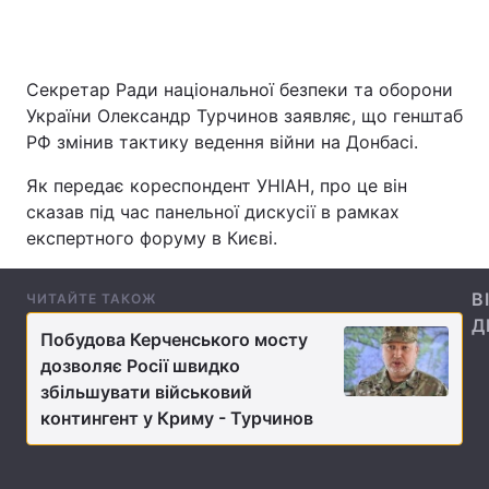
Секретар Ради національної безпеки та оборони
Головна
Війна
України Олександр Турчинов заявляє, що генштаб
РФ змінив тактику ведення війни на Донбасі.
Україна
Політика
Як передає кореспондент УНІАН, про це він
Економіка
Світ
сказав під час панельної дискусії в рамках
експертного форуму в Києві.
Спорт
Наука
Техно і зв'язок
Лайт
В
ЧИТАЙТЕ ТАКОЖ
Д
Зброя
Інциденти
Побудова Керченського мосту
дозволяє Росії швидко
Здоров'я
Туризм
збільшувати військовий
контингент у Криму - Турчинов
Цікавинки
Погода
Екологія
Регіони