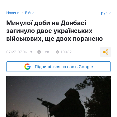
›
Новини
Війна
рус
Минулої доби на Донбасі
загинуло двоє українських
військових, ще двох поранено
07:27, 07.06.18
1 хв.
10932
Підпишіться на нас в Google