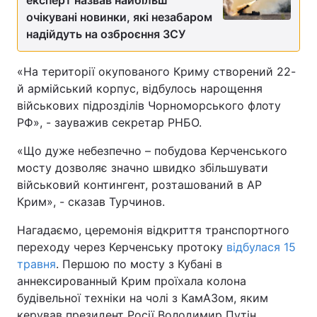
експерт назвав найбільш
очікувані новинки, які незабаром
надійдуть на озброєння ЗСУ
«На території окупованого Криму створений 22-
й армійський корпус, відбулось нарощення
військових підрозділів Чорноморського флоту
РФ», - зауважив секретар РНБО.
«Що дуже небезпечно – побудова Керченського
мосту дозволяє значно швидко збільшувати
військовий контингент, розташований в АР
Крим», - сказав Турчинов.
Нагадаємо, церемонія відкриття транспортного
переходу через Керченську протоку
відбулася 15
травня
. Першою по мосту з Кубані в
аннексированный Крим проїхала колона
будівельної техніки на чолі з КамАЗом, яким
керував президент Росії Володимир Путін.