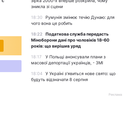
 є
зірка 2000-х вперше розкрила, чому
зникла зі сцени
18:30
Румунія змінює течію Дунаю: для
чого вона це робить
18:22
Податкова служба передасть
Міноборони дані про чоловіків 18–60
років: що вирішив уряд
18:17
У Польщі анонсували плани з
масової депортації українців, - ЗМІ
18:04
У Україні з'явиться нове свято: що
будуть відзначати 8 серпня
Реклама