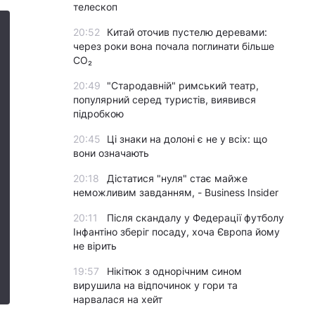
телескоп
20:52
Китай оточив пустелю деревами:
через роки вона почала поглинати більше
CO₂
20:49
"Стародавній" римський театр,
популярний серед туристів, виявився
підробкою
20:45
Ці знаки на долоні є не у всіх: що
вони означають
20:18
Дістатися "нуля" стає майже
неможливим завданням, - Business Insider
20:11
Після скандалу у Федерації футболу
Інфантіно зберіг посаду, хоча Європа йому
не вірить
19:57
Нікітюк з однорічним сином
вирушила на відпочинок у гори та
нарвалася на хейт