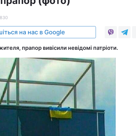
 прапор (фото)
830
іться на нас в Google
жителя, прапор вивісили невідомі патріоти.