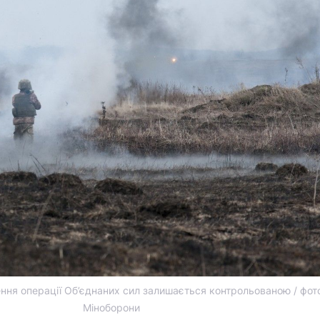
ення операції Об’єднаних сил залишається контрольованою / фот
Міноборони