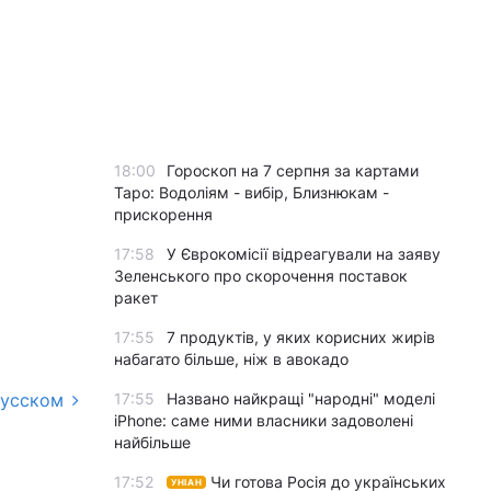
18:00
Гороскоп на 7 серпня за картами
Таро: Водоліям - вибір, Близнюкам -
прискорення
17:58
У Єврокомісії відреагували на заяву
Зеленського про скорочення поставок
ракет
17:55
7 продуктів, у яких корисних жирів
набагато більше, ніж в авокадо
17:55
Названо найкращі "народні" моделі
русском
iPhone: саме ними власники задоволені
найбільше
17:52
Чи готова Росія до українських
УНІАН