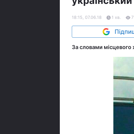
український
18:15, 07.06.18
1 хв.
7
Підпиш
За словами місцевого 