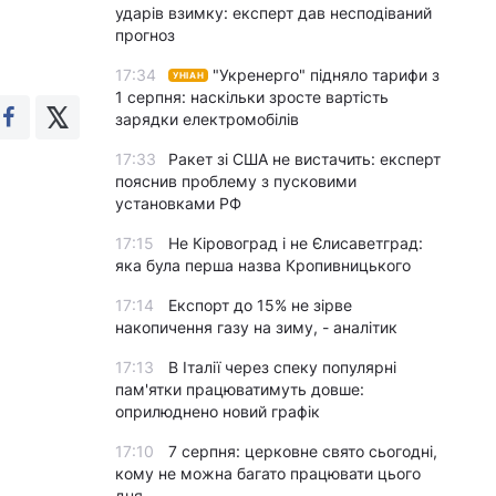
ударів взимку: експерт дав несподіваний
прогноз
17:34
"Укренерго" підняло тарифи з
УНІАН
1 серпня: наскільки зросте вартість
зарядки електромобілів
17:33
Ракет зі США не вистачить: експерт
пояснив проблему з пусковими
установками РФ
17:15
Не Кіровоград і не Єлисаветград:
яка була перша назва Кропивницького
17:14
Експорт до 15% не зірве
накопичення газу на зиму, - аналітик
17:13
В Італії через спеку популярні
пам'ятки працюватимуть довше:
оприлюднено новий графік
17:10
7 серпня: церковне свято сьогодні,
кому не можна багато працювати цього
дня