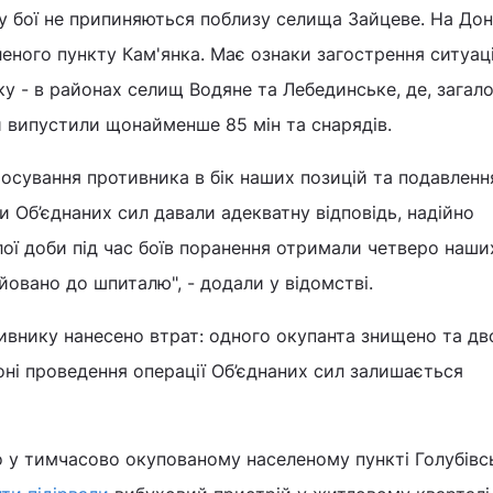
у бої не припиняються поблизу селища Зайцеве. На До
леного пункту Кам'янка. Має ознаки загострення ситуац
у - в районах селищ Водяне та Лебединське, де, загал
 випустили щонайменше 85 мін та снарядів.
осування противника в бік наших позицій та подавленн
и Об’єднаних сил давали адекватну відповідь, надійно
ої доби під час боїв поранення отримали четверо наших
йовано до шпиталю", - додали у відомстві.
ивнику нанесено втрат: одного окупанта знищено та дв
оні проведення операції Об’єднаних сил залишається
о у тимчасово окупованому населеному пункті Голубівс