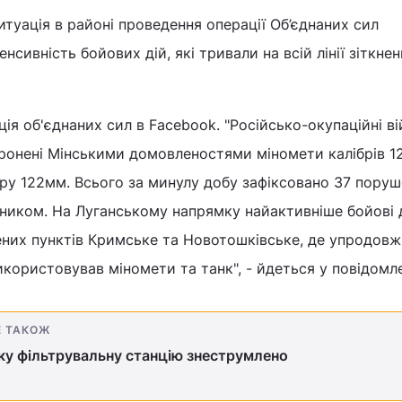
итуація в районі проведення операції Об’єднаних сил
нсивність бойових дій, які тривали на всій лінії зіткнен
ія об'єднаних сил в Facebook. "Російсько-окупаційні ві
ронені Мінськими домовленостями міномети калібрів 1
бру 122мм. Всього за минулу добу зафіксовано 37 пору
ником. На Луганському напрямку найактивніше бойові д
ених пунктів Кримське та Новотошківське, де упродовж
користовував міномети та танк", - йдеться у повідомле
Е ТАКОЖ
у фільтрувальну станцію знеструмлено