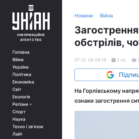
›
Новини
Війна
Загострення
ІНФОРМАЦІЙНЕ
обстрілів, ч
АГЕНТСТВО
Головна
Війна
07:31, 08.06.18
2 хв.
Україна
Підпиш
Політика
Економіка
Світ
На Горлівському напря
Екологія
ознаки загострення си
Регіони
Спорт
Наука
Техно і зв'язок
Лайт