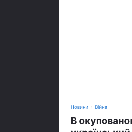
›
Новини
Війна
В окуповано