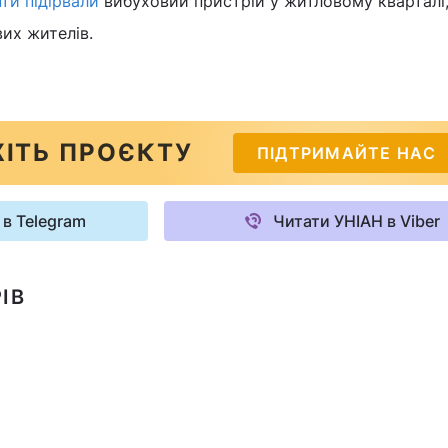
ти підірвали
вибуховий пристрій у житловому кварталі,
их жителів.
ІТЬ ПРОЄКТУ
ПІДТРИМАЙТЕ НАС
 в Telegram
Читати УНІАН в Viber
ІВ