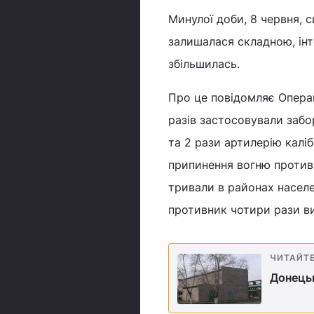
Минулої доби, 8 червня, с
залишалася складною, інте
збільшилась.
Про це повідомляє Операц
разів застосовували забо
та 2 рази артилерію калі
припинення вогню против
тривали в районах насел
противник чотири рази ви
ЧИТАЙТ
Донецьк