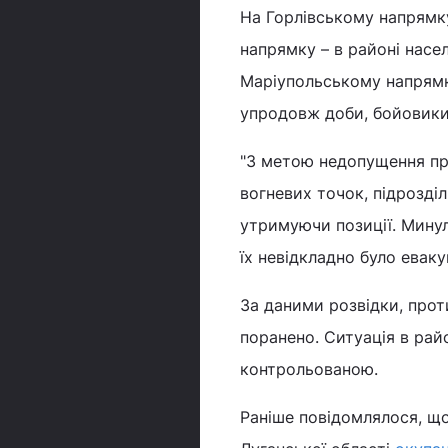
На Горлівському напрямк
напрямку – в районі насе
Маріупольському напрямк
упродовж доби, бойовики
"З метою недопущення пр
вогневих точок, підрозділ
утримуючи позиції. Минул
їх невідкладно було еваку
За даними розвідки, прот
поранено. Ситуація в рай
контрольованою.
Раніше повідомлялося, щ