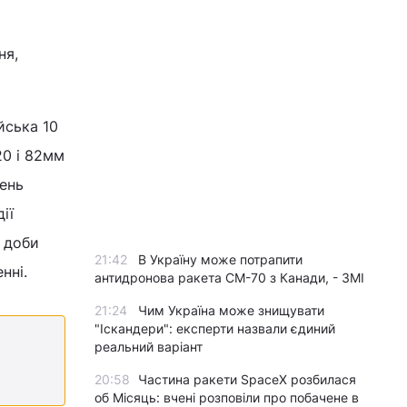
ня,
йська 10
20 і 82мм
шень
ії
 доби
21:42
В Україну може потрапити
нні.
антидронова ракета CM-70 з Канади, - ЗМІ
21:24
Чим Україна може знищувати
"Іскандери": експерти назвали єдиний
реальний варіант
20:58
Частина ракети SpaceX розбилася
об Місяць: вчені розповіли про побачене в