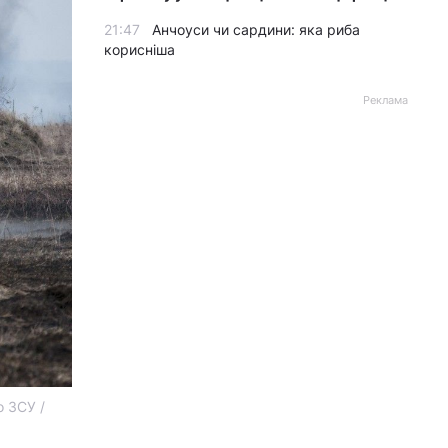
21:47
Анчоуси чи сардини: яка риба
корисніша
Реклама
о ЗСУ /