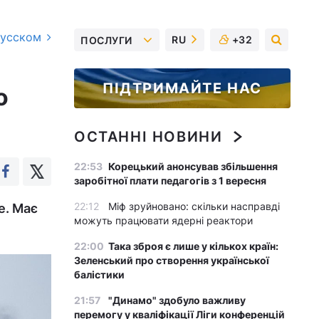
русском
RU
+32
ПОСЛУГИ
ПІДТРИМАЙТЕ НАС
о
ОСТАННІ НОВИНИ
22:53
Корецький анонсував збільшення
заробітної плати педагогів з 1 вересня
22:12
Міф зруйновано: скільки насправді
е. Має
можуть працювати ядерні реактори
22:00
Така зброя є лише у кількох країн:
Зеленський про створення української
балістики
21:57
"Динамо" здобуло важливу
перемогу у кваліфікації Ліги конференцій