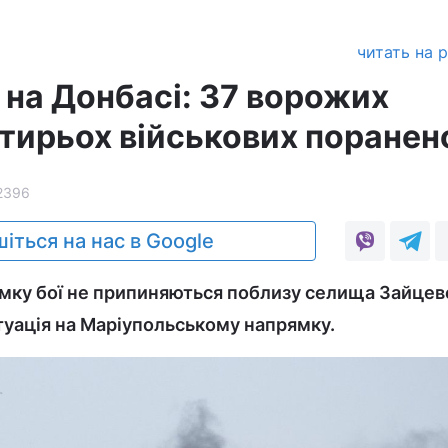
читать на 
 на Донбасі: 37 ворожих
отирьох військових поранен
2396
іться на нас в Google
мку бої не припиняються поблизу селища Зайцев
туація на Маріупольському напрямку.