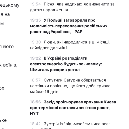
19:54
Пісня, яка надихає: як визначити за
нецькому
датою народження
ія на
19:35
У Польщі заговорили про
ом
можливість перехоплення російських
ракет над Україною, - PAP
19:30
Люди, які народилися в ці місяці,
я його
найвідповідальніші
19:22
В Україні розподіляти
електроенергію будуть по-новому:
 воїнів,
Шмигаль розкрив деталі
18:57
Супутник Сатурна обертається
настільки повільно, що його доба триває
ох
майже 16 днів
18:56
Захід проігнорував прохання Києва
про термінові поставки зенітних ракет, -
NYT
ьке
18:42
Зустріч із "відьмою" змінила все: