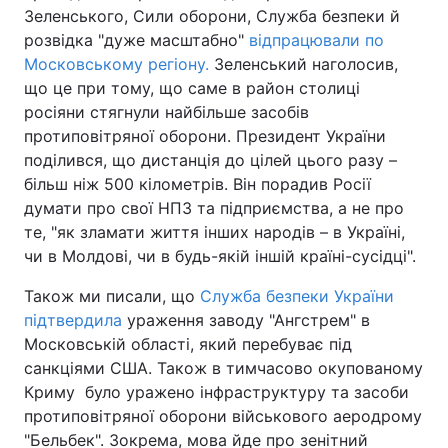
Зеленського, Сили оборони, Служба безпеки й
розвідка "дуже масштабно"
відпрацювали по
Московському регіону.
Зеленський наголосив,
що це при тому, що саме в район столиці
росіяни стягнули найбільше засобів
протиповітряної оборони. Президент України
поділився, що дистанція до цілей цього разу –
більш ніж 500 кілометрів. Він порадив Росії
думати про свої НПЗ та підприємства, а не про
те, "як зламати життя інших народів – в Україні,
чи в Молдові, чи в будь-якій іншій країні-сусідці".
Також ми писали, що
Служба безпеки України
підтвердила
ураження заводу "Ангстрем" в
Московській області, який перебуває під
санкціями США. Також в тимчасово окупованому
Криму було уражено інфраструктуру та засоби
протиповітряної оборони військового аеродрому
"Бельбек". Зокрема, мова йде про зенітний