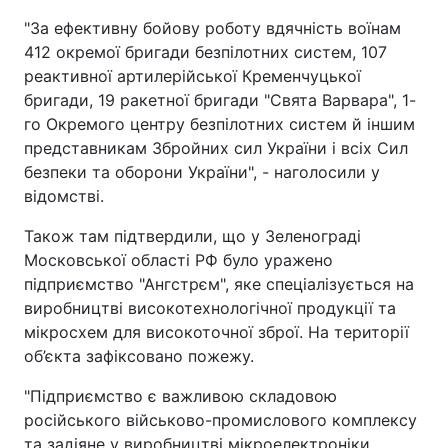
"За ефективну бойову роботу вдячність воїнам
412 окремої бригади безпілотних систем, 107
реактивної артилерійської Кременчуцької
бригади, 19 ракетної бригади "Свята Варвара", 1-
го Окремого центру безпілотних систем й іншим
представникам Збройних сил України і всіх Сил
безпеки та оборони України", - наголосили у
відомстві.
Також там підтвердили, що у Зеленограді
Московської області РФ було уражено
підприємство "Ангстрєм", яке спеціалізується на
виробництві високотехнологічної продукції та
мікросхем для високоточної зброї. На території
об’єкта зафіксовано пожежу.
"Підприємство є важливою складовою
російського військово-промислового комплексу
та задіяне у виробництві мікроелектроніки,