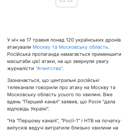
Головна
Війна
Україна
Політика
У ніч на 17 травня понад 120 українських дронів
атакували
Москву та Московську область
.
Економіка
Світ
Російська пропаганда намагається применшити
масштаби цієї атаки, на що звернули увагу
Спорт
Наука
журналісти
"Агентства"
.
Техно і зв'язок
Лайт
Зазначається, що центральні російські
телеканали говорили про атаку на Москву та
Зброя
Інциденти
Московську область усього по хвилині. Вже
вдень "Перший канал" заявив, що Росія "дала
Здоров'я
Туризм
відповідь Україні".
Цікавинки
Погода
"На "Першому каналі", "Росії-1" і НТВ на початку
випусків ведучі витратили близько хвилини на
Екологія
Регіони