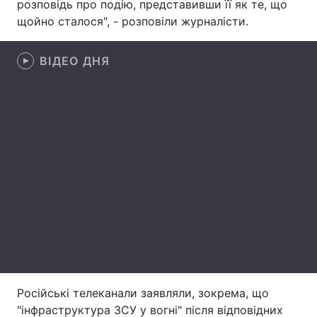
розповідь про подію, представивши її як те, що
щойно сталося", - розповіли журналісти.
Лонгріди
ВІДЕО ДНЯ
Відео з Youtube
Статті
Інтерв'ю
Думки
Архів
Вакансії
Контакти
Послуги
Російські телеканали заявляли, зокрема, що
"інфраструктура ЗСУ у вогні" після відповідних