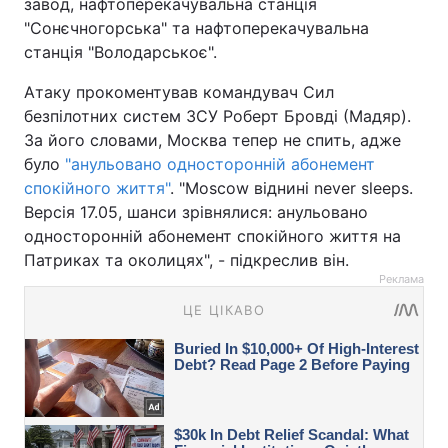
завод, нафтоперекачувальна станція
"Сонєчногорська" та нафтоперекачувальна
станція "Володарськоє".
Атаку прокоментував командувач Сил
безпілотних систем ЗСУ Роберт Бровді (Мадяр).
За його словами, Москва тепер не спить, адже
було
"анульовано односторонній абонемент
спокійного життя"
. "Moscow віднині never sleeps.
Версія 17.05, шанси зрівнялися: анульовано
односторонній абонемент спокійного життя на
Патриках та околицях", - підкреслив він.
Реклама