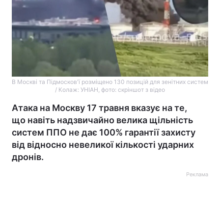
В Москві та Підмосков'ї розміщено 130 позицій для зенітних систем
/ Колаж: УНІАН, фото: скріншот з відео
Атака на Москву 17 травня вказує на те,
що навіть надзвичайно велика щільність
систем ППО не дає 100% гарантії захисту
від відносно невеликої кількості ударних
дронів.
Реклама