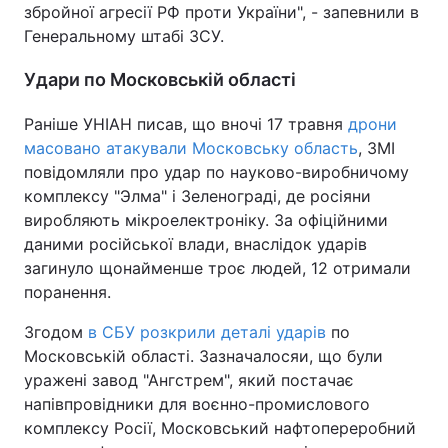
збройної агресії РФ проти України", - запевнили в
Генеральному штабі ЗСУ.
Удари по Московській області
Раніше УНІАН писав, що вночі 17 травня
дрони
масовано атакували Московську область
, ЗМІ
повідомляли про удар по науково-виробничому
комплексу "Элма" і Зеленограді, де росіяни
виробляють мікроелектроніку. За офіційними
даними російської влади, внаслідок ударів
загинуло щонайменше троє людей, 12 отримали
поранення.
Згодом
в СБУ розкрили деталі ударів
по
Московській області. Зазначалосяи, що були
уражені завод "Ангстрем", який постачає
напівпровідники для воєнно-промислового
комплексу Росії, Московський нафтопереробний