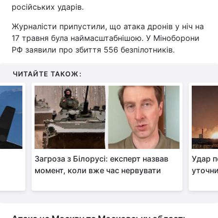
російських ударів.
Тема оформлення
Журналісти припустили, що атака дронів у ніч на
17 травня була наймасштабнішою. У Міноборони
РФ заявили про збиття 556 безпілотників.
ЧИТАЙТЕ ТАКОЖ:
Загроза з Білорусі: експерт назвав
Удар п
момент, коли вже час нервувати
уточни