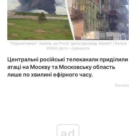
"Перший канал" заявив, що Росія "дала відповідь Україні" / Колаж
УНІАН, фото – скріншоти
Центральні російські телеканали приділили
атаці на Москву та Московську область
лише по хвилині ефірного часу.
Реклама
ad