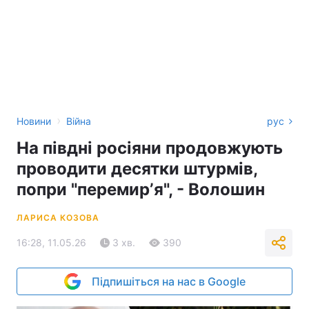
›
Новини
Війна
рус
На півдні росіяни продовжують
проводити десятки штурмів,
попри "перемирʼя", - Волошин
ЛАРИСА КОЗОВА
16:28, 11.05.26
3 хв.
390
Підпишіться на нас в Google