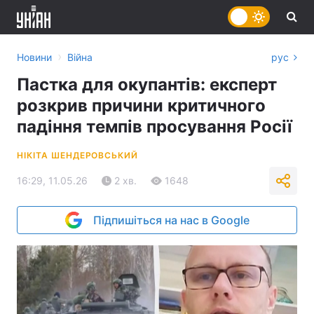
›
Новини
Війна
рус
Пастка для окупантів: експерт
розкрив причини критичного
падіння темпів просування Росії
НІКІТА ШЕНДЕРОВСЬКИЙ
16:29, 11.05.26
2 хв.
1648
Підпишіться на нас в Google