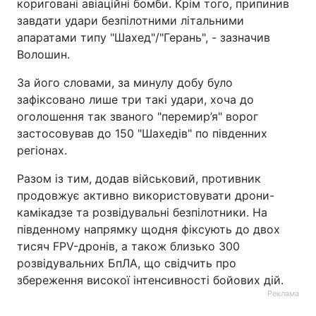
кориговані авіаційні бомби. Крім того, припинив
завдати удари безпілотними літальними
апаратами типу "Шахед"/"Герань", - зазначив
Волошин.
За його словами, за минулу добу було
зафіксовано лише три такі удари, хоча до
оголошення так званого "перемир’я" ворог
застосовував до 150 "Шахедів" по південних
регіонах.
Разом із тим, додав військовий, противник
продовжує активно використовувати дрони-
камікадзе та розвідувальні безпілотники. На
південному напрямку щодня фіксують до двох
тисяч FPV-дронів, а також близько 300
розвідувальних БпЛА, що свідчить про
збереження високої інтенсивності бойових дій.
Реклама