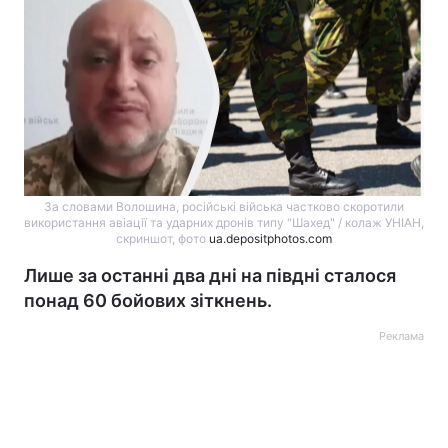
За словами Волошина, російські війська частково скоротили
використання авіації та ударних дронів типу "Шахед" / колаж УНІАН,
скриншот, фото
ua.depositphotos.com
Лише за останні два дні на півдні сталося
понад 60 бойових зіткнень.
Реклама