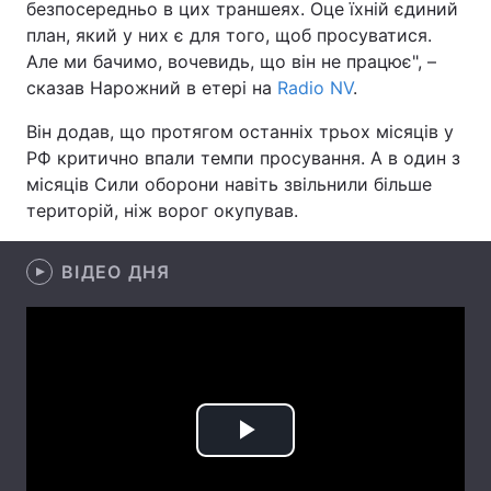
безпосередньо в цих траншеях. Оце їхній єдиний
план, який у них є для того, щоб просуватися.
Лонгріди
Але ми бачимо, вочевидь, що він не працює", –
сказав Нарожний в етері на
Radio NV
.
Відео з Youtube
Статті
Він додав, що протягом останніх трьох місяців у
Інтерв'ю
Думки
РФ критично впали темпи просування. А в один з
місяців Сили оборони навіть звільнили більше
Архів
Вакансії
територій, ніж ворог окупував.
Контакти
ВІДЕО ДНЯ
Послуги
Play