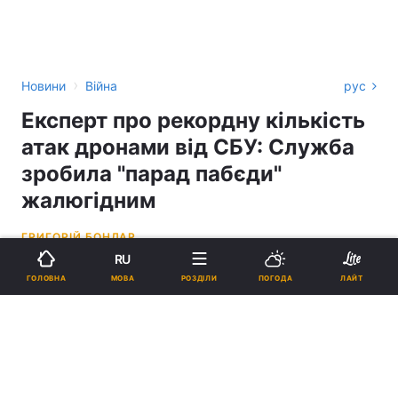
›
Новини
Війна
рус
Експерт про рекордну кількість
атак дронами від СБУ: Служба
зробила "парад пабєди"
жалюгідним
ГРИГОРІЙ БОНДАР
RU
13:04, 11.05.26
2 хв.
7727
МОВА
ГОЛОВНА
РОЗДІЛИ
ПОГОДА
ЛАЙТ
Підпишіться на нас в Google