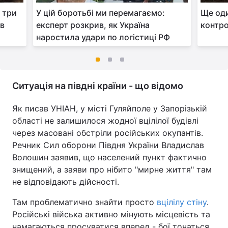
а три
У цій боротьбі ми перемагаємо:
Ще оди
ив
експерт розкрив, як Україна
контро
наростила удари по логістиці РФ
Ситуація на півдні країни - що відомо
Як писав УНІАН, у місті Гуляйполе у Запорізькій
області не залишилося жодної вцілілої будівлі
через масовані обстріли російських окупантів.
Речник Сил оборони Півдня України Владислав
Волошин заявив, що населений пункт фактично
знищений, а заяви про нібито "мирне життя" там
не відповідають дійсності.
Там проблематично знайти просто
вцілілу стіну
.
Російські війська активно мінують місцевість та
намагаються просуватися вперед - бої точаться