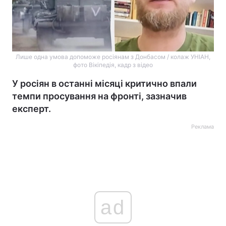
Лише одна умова допоможе росіянам з Донбасом / колаж УНІАН,
фото Вікіпедія, кадр з відео
У росіян в останні місяці критично впали
темпи просування на фронті, зазначив
експерт.
Реклама
ad