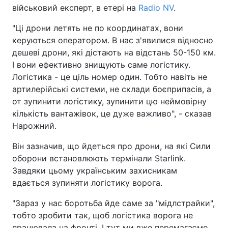
військовий експерт, в етері на
Radio NV
.
"Ці дрони летять не по координатах, вони
керуються оператором. В нас з'явилися відносно
дешеві дрони, які дістають на відстань 50-150 км.
І вони ефективно знищують саме логістику.
Логістика - це ціль номер один. Тобто навіть не
артилерійські системи, не склади боєприпасів, а
от зупинити логістику, зупинити цю неймовірну
кількість вантажівок, це дуже важливо", - сказав
Нарожний.
Він зазначив, що йдеться про дрони, на які Сили
оборони встановлюють термінали Starlink.
Завдяки цьому українським захисникам
вдається зупиняти логістику ворога.
"Зараз у нас боротьба йде саме за "мідлстрайки",
тобто зробити так, щоб логістика ворога не
працювала на фронті. І тут ми вже перемагаємо.