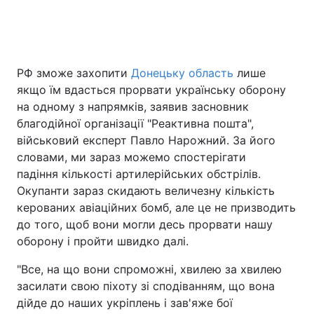
Головна
Війна
РФ зможе захопити
Донецьку область
лише
якщо їм вдасться прорвати українську оборону
Україна
Політика
на одному з напрямків, заявив засновник
Економіка
Світ
благодійної організації "Реактивна пошта",
військовий експерт Павло Нарожний. За його
Спорт
Наука
словами, ми зараз можемо спостерігати
падіння кількості артилерійських обстрілів.
Техно і зв'язок
Лайт
Окупанти зараз скидають величезну кількість
керованих авіаційних бомб, але це не призводить
Зброя
Інциденти
до того, щоб вони могли десь прорвати нашу
оборону і пройти швидко далі.
Здоров'я
Туризм
"Все, на що вони спроможні, хвилею за хвилею
Цікавинки
Погода
засилати свою піхоту зі сподіванням, що вона
дійде до наших укріплень і зав'яже бої
Екологія
Регіони