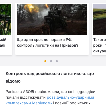
ькій
Ще один крок до поразки РФ:
Такого
алі
контроль логістики на Приазов’ї
роки: 
ситуац
Контроль над російською логістикою: що
відомо
Раніше в АЗОВі повідомляли, що їхні підрозділи
почали відстежувати
розвідувально-ударними
комплексами Маріуполь
і позиції російських