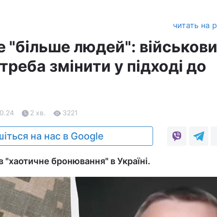
читать на 
 "більше людей": військов
треба змінити у підході до
10.24
2 хв.
3221
іться на нас в Google
 "хаотичне бронювання" в Україні.