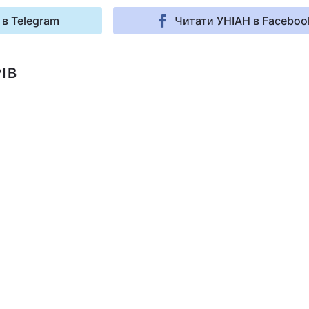
 в Telegram
Читати УНІАН в Faceboo
ІВ