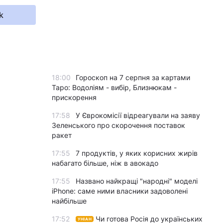
k
18:00
Гороскоп на 7 серпня за картами
Таро: Водоліям - вибір, Близнюкам -
прискорення
17:58
У Єврокомісії відреагували на заяву
Зеленського про скорочення поставок
ракет
17:55
7 продуктів, у яких корисних жирів
набагато більше, ніж в авокадо
17:55
Названо найкращі "народні" моделі
iPhone: саме ними власники задоволені
найбільше
17:52
Чи готова Росія до українських
УНІАН