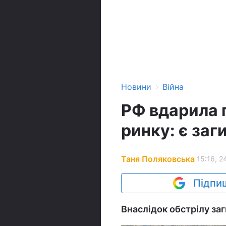
›
Новини
Війна
РФ вдарила п
ринку: є заг
Таня Поляковська
15:16, 2
Підпиш
Внаслідок обстрілу заг