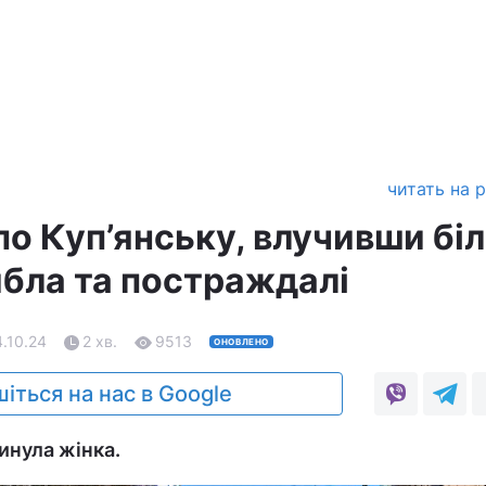
читать на 
о Куп’янську, влучивши бі
ибла та постраждалі
4.10.24
2 хв.
9513
ОНОВЛЕНО
іться на нас в Google
инула жінка.