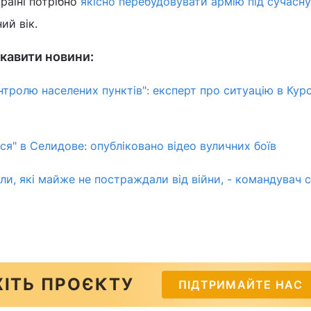
раїні потрібно
якісно перебудовувати армію під сучасну
ний вік.
кавити новини:
онтролю населених пунктів": експерт про ситуацію в Кур
ся" в Селидове: опубліковано відео вуличних боїв
или, які майже не постраждали від війни, - командувач
ІТЬ ПРОЄКТУ
ПІДТРИМАЙТЕ НАС