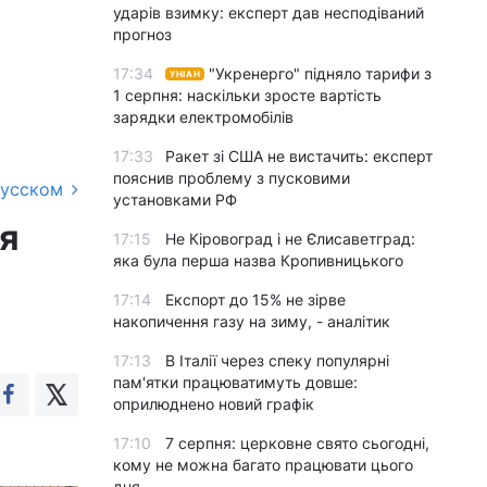
ударів взимку: експерт дав несподіваний
прогноз
17:34
"Укренерго" підняло тарифи з
УНІАН
1 серпня: наскільки зросте вартість
зарядки електромобілів
17:33
Ракет зі США не вистачить: експерт
пояснив проблему з пусковими
русском
установками РФ
ля
17:15
Не Кіровоград і не Єлисаветград:
яка була перша назва Кропивницького
17:14
Експорт до 15% не зірве
накопичення газу на зиму, - аналітик
17:13
В Італії через спеку популярні
пам'ятки працюватимуть довше:
оприлюднено новий графік
17:10
7 серпня: церковне свято сьогодні,
кому не можна багато працювати цього
дня