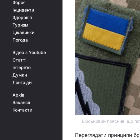
Зброя
Інциденти
Здоров'я
Туризм
Цікавинки
Погода
Відео з Youtube
Статті
Інтерв'ю
Думки
Лонгріди
Архів
Вакансії
Контакти
Військовий пояснив, що пот
Переглядати принципи бро