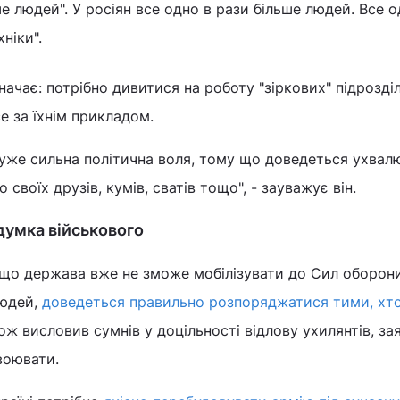
е людей". У росіян все одно в рази більше людей. Все о
ніки".
ачає: потрібно дивитися на роботу "зіркових" підрозділ
се за їхнім прикладом.
дуже сильна політична воля, тому що доведеться ухвал
своїх друзів, кумів, сватів тощо", - зауважує він.
 думка військового
 що держава вже не зможе мобілізувати до Сил оборон
людей,
доведеться правильно розпоряджатися тими, хт
кож висловив сумнів у доцільності відлову ухилянтів, за
 воювати.