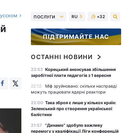
русском
RU
+32
ПОСЛУГИ
ий
ПІДТРИМАЙТЕ НАС
ОСТАННІ НОВИНИ
22:53
Корецький анонсував збільшення
заробітної плати педагогів з 1 вересня
22:12
Міф зруйновано: скільки насправді
можуть працювати ядерні реактори
22:00
Така зброя є лише у кількох країн:
Зеленський про створення української
балістики
21:57
"Динамо" здобуло важливу
перемогу у кваліфікації Ліги конференцій