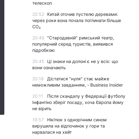
телескоп
20:52
Китай оточив пустелю деревами:
через роки вона почала поглинати більше
CO₂
20:49
"Стародавній" римський театр,
популярний серед туристів, виявився
підробкою
20:45
Ці знаки на долоні є не у всіх: що
вони означають
20:18
Дістатися "нуля" стає майже
неможливим завданням, - Business Insider
20:11
Після скандалу у Федерації футболу
Інфантіно зберіг посаду, хоча Європа йому
не вірить
19:57
Нікітюк з однорічним сином
вирушила на відпочинок у гори та
нарвалася на хейт