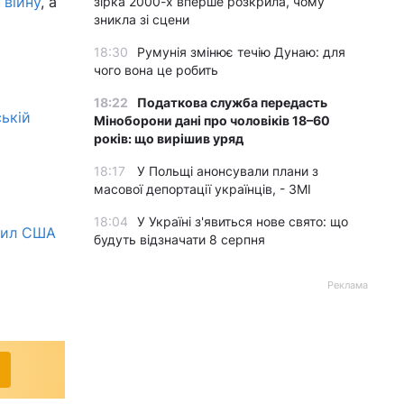
 війну
, а
зірка 2000-х вперше розкрила, чому
зникла зі сцени
18:30
Румунія змінює течію Дунаю: для
чого вона це робить
18:22
Податкова служба передасть
ській
Міноборони дані про чоловіків 18–60
років: що вирішив уряд
18:17
У Польщі анонсували плани з
масової депортації українців, - ЗМІ
18:04
У Україні з'явиться нове свято: що
 сил США
будуть відзначати 8 серпня
Реклама