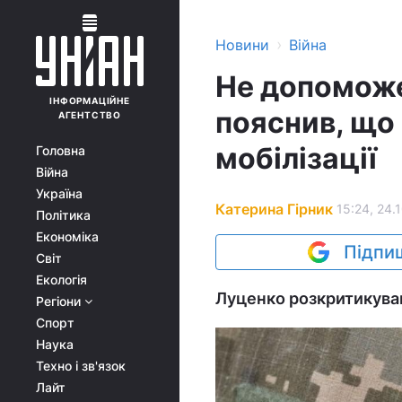
›
Новини
Війна
Не допоможе
ІНФОРМАЦІЙНЕ
пояснив, що 
АГЕНТСТВО
мобілізації
Головна
Війна
Україна
Катерина Гірник
15:24, 24.
Політика
Економіка
Підпиш
Світ
Екологія
Луценко розкритикував
Регіони
Спорт
Наука
Техно і зв'язок
Лайт