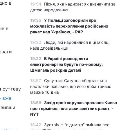
дно в
19:54
Пісня, яка надихає: як визначити за
датою народження
19:35
У Польщі заговорили про
можливість перехоплення російських
ів в
ракет над Україною, - PAP
19:30
Люди, які народилися в ці місяці,
найвідповідальніші
ювати
19:22
В Україні розподіляти
електроенергію будуть по-новому:
Шмигаль розкрив деталі
18:57
Супутник Сатурна обертається
настільки повільно, що його доба триває
и суттєву
майже 16 днів
о вже
18:56
Захід проігнорував прохання Києва
явивши,
про термінові поставки зенітних ракет, -
NYT
18:42
Зустріч із "відьмою" змінила все: