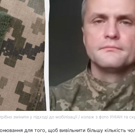
рібно змінити у підході до мобілізації / колаж з фото УНІАН та с
нювання для того, щоб вивільнити більшу кількість чол