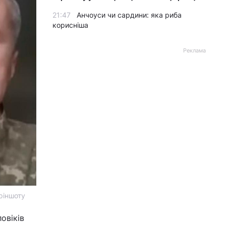
21:47
Анчоуси чи сардини: яка риба
корисніша
Реклама
кріншоту
овіків