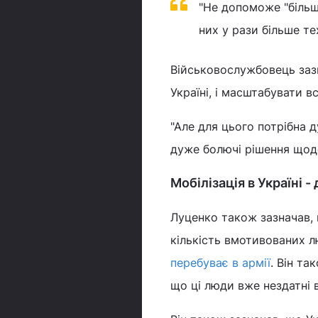
"Не допоможе "більш
них у рази більше тех
Військовослужбовець зазн
Україні, і масштабувати в
"Але для цього потрібна 
дуже болючі рішення щодо 
Мобілізація в Україні -
Луценко також зазначав,
кількість вмотивованих 
перебуває в армії
. Він та
що ці люди вже нездатні