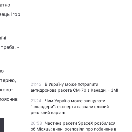
ватно
ець Ігор
їні
треба, -
мо
стерню,
21:42
В Україну може потрапити
ьково-
антидронова ракета CM-70 з Канади, - ЗМІ
 пояснив
21:24
Чим Україна може знищувати
"Іскандери": експерти назвали єдиний
реальний варіант
20:58
Частина ракети SpaceX розбилася
об Місяць: вчені розповіли про побачене в