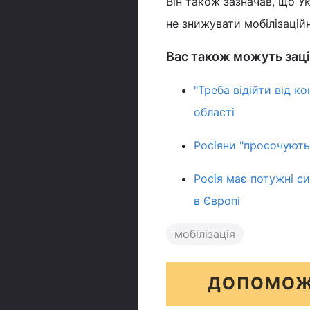
Він також зазначав, що Ук
не знижувати мобілізацій
Вас також можуть заці
"Треба відійти від к
області
Росіяни "просочують
Росія має потужні с
в Європі
мобілізація
ДОПОМОЖ