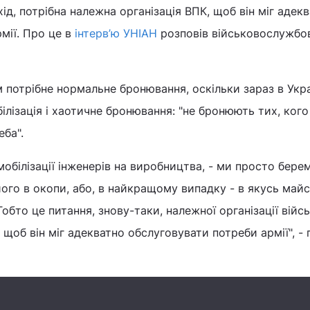
хід, потрібна належна організація ВПК, щоб він міг адек
мії. Про це в
інтерв’ю УНІАН
розповів військовослужбов
м потрібне нормальне бронювання, оскільки зараз в Укра
лізація і хаотичне бронювання: "не бронюють тих, кого 
еба".
мобілізації інженерів на виробництва, - ми просто бере
його в окопи, або, в найкращому випадку - в якусь май
Тобто це питання, знову-таки, належної організації війс
щоб він міг адекватно обслуговувати потреби армії", -