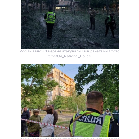
Росіяни вночі 1 червня атакували Київ ракетами / фото
t.me/UA_National_Police