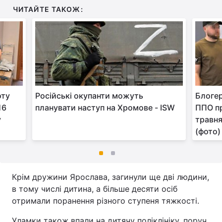
ЧИТАЙТЕ ТАКОЖ:
оту
Російські окупанти можуть
Блогер
16
планувати наступ на Хромове - ISW
ППО пр
у
травня
(фото)
Крім дружини Ярослава, загинули ще дві людини,
в тому числі дитина, а більше десяти осіб
отримали поранення різного ступеня тяжкості.
Уламки також впали на дитячу поліклініку, поруч