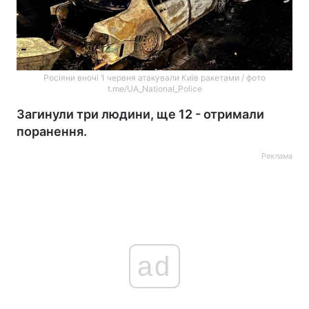
Росіяни вночі 1 червня атакували Київ ракетами / фото
t.me/UA_National_Police
Загинули три людини, ще 12 - отримали
поранення.
Реклама
ad