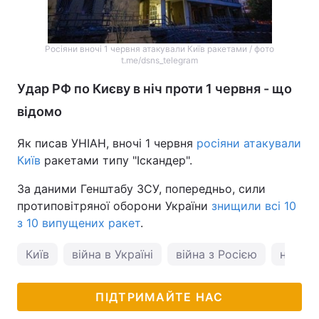
Росіяни вночі 1 червня атакували Київ ракетами / фото
t.me/dsns_telegram
Удар РФ по Києву в ніч проти 1 червня - що
відомо
Як писав УНІАН, вночі 1 червня
росіяни атакували
Київ
ракетами типу "Іскандер".
За даними Генштабу ЗСУ, попередньо, сили
протиповітряної оборони України
знищили всі 10
з 10 випущених ракет
.
Київ
війна в Україні
війна з Росією
новини
ПІДТРИМАЙТЕ НАС