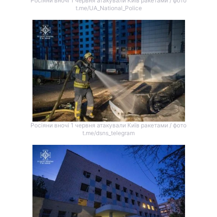
Росіяни вночі 1 червня атакували Київ ракетами / фото
t.me/UA_National_Police
Росіяни вночі 1 червня атакували Київ ракетами / фото
t.me/dsns_telegram