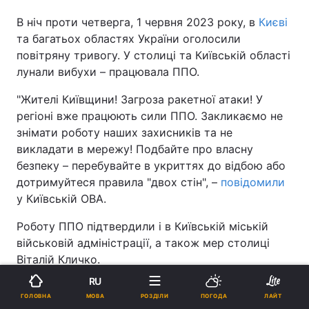
В ніч проти четверга, 1 червня 2023 року, в
Києві
та багатьох областях України оголосили
повітряну тривогу. У столиці та Київській області
лунали вибухи – працювала ППО.
"Жителі Київщини! Загроза ракетної атаки! У
регіоні вже працюють сили ППО. Закликаємо не
знімати роботу наших захисників та не
викладати в мережу! Подбайте про власну
безпеку – перебувайте в укриттях до відбою або
дотримуйтеся правила "двох стін", –
повідомили
у Київській ОВА.
Роботу ППО підтвердили і в Київській міській
військовій адміністрації, а також мер столиці
Віталій Кличко.
RU
"Серія вибухів у місті. Працює ППО. Будьте в
МОВА
ГОЛОВНА
РОЗДІЛИ
ПОГОДА
ЛАЙТ
укриттях!" – написав він у
Телеграм
.