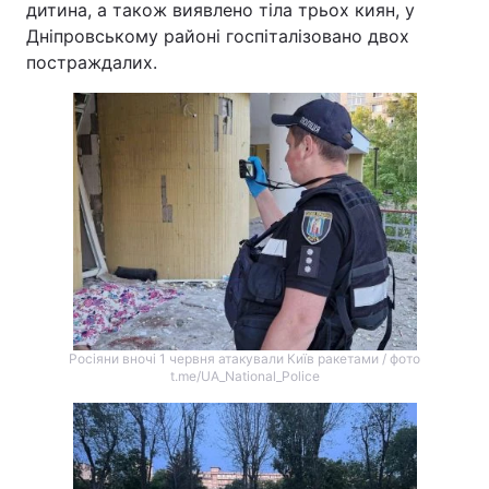
дитина, а також виявлено тіла трьох киян, у
Дніпровському районі госпіталізовано двох
Тема оформлення
постраждалих.
Росіяни вночі 1 червня атакували Київ ракетами / фото
t.me/UA_National_Police