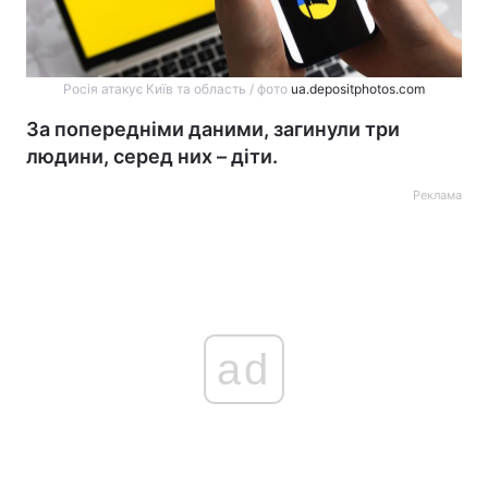
Росія атакує Київ та область / фото
ua.depositphotos.com
За попередніми даними, загинули три
людини, серед них – діти.
Реклама
ad