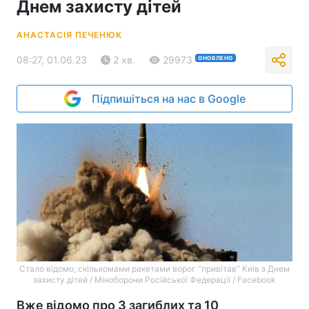
Днем захисту дітей
АНАСТАСІЯ ПЕЧЕНЮК
08:27, 01.06.23
2 хв.
29973
ОНОВЛЕНО
Підпишіться на нас в Google
Стало відомо, скількомами ракетами ворог “привітав” Київ з Днем
захисту дітей / Міноборони Російської Федерації / Facebook
Вже відомо про 3 загиблих та 10