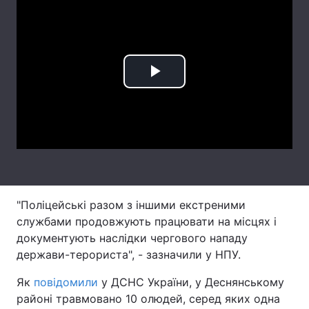
Лонгріди
Відео з Youtube
Статті
Play
Інтерв'ю
Думки
Video
Архів
Вакансії
Контакти
Послуги
"Поліцейські разом з іншими екстреними
службами продовжують працювати на місцях і
документують наслідки чергового нападу
держави-терориста", - зазначили у НПУ.
Як
повідомили
у ДСНС України, у Деснянському
районі травмовано 10 олюдей, серед яких одна