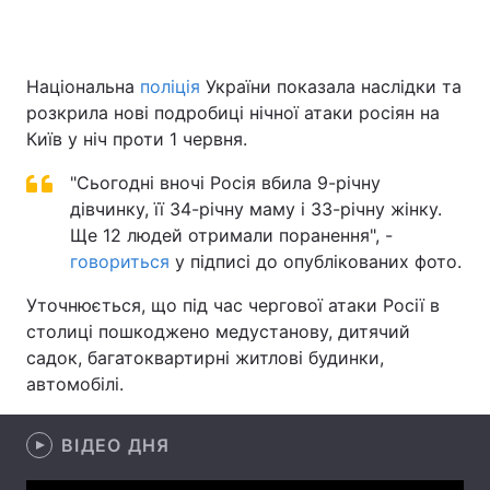
Національна
поліція
України показала наслідки та
Головна
Війна
розкрила нові подробиці нічної атаки росіян на
Київ у ніч проти 1 червня.
Україна
Політика
"Сьогодні вночі Росія вбила 9-річну
Економіка
Світ
дівчинку, її 34-річну маму і 33-річну жінку.
Ще 12 людей отримали поранення", -
Спорт
Наука
говориться
у підписі до опублікованих фото.
Техно і зв'язок
Лайт
Уточнюється, що під час чергової атаки Росії в
столиці пошкоджено медустанову, дитячий
Зброя
Інциденти
садок, багатоквартирні житлові будинки,
автомобілі.
Здоров'я
Туризм
Цікавинки
Погода
ВІДЕО ДНЯ
Екологія
Регіони