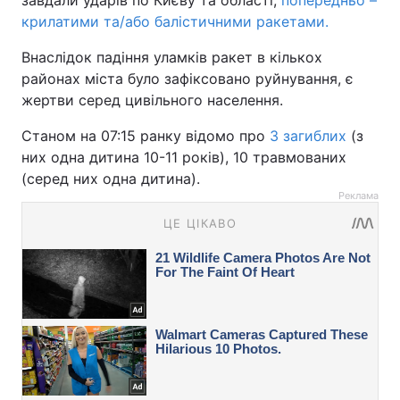
завдали ударів по Києву та області,
попередньо –
крилатими та/або балістичними ракетами.
Внаслідок падіння уламків ракет в кількох
районах міста було зафіксовано руйнування, є
жертви серед цивільного населення.
Станом на 07:15 ранку відомо про
3 загиблих
(з
них одна дитина 10-11 років), 10 травмованих
(серед них одна дитина).
Реклама