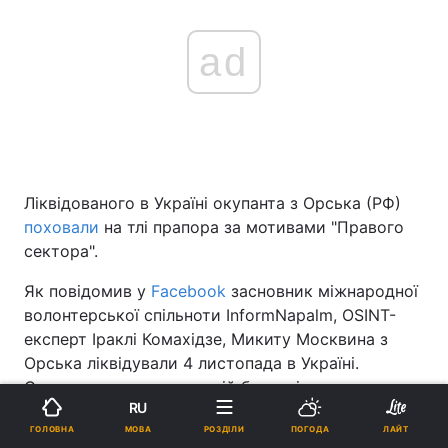
ad
Ліквідованого в Україні окупанта з Орська (РФ)
поховали
на тлі прапора за мотивами "Правого
сектора".
Як повідомив у
Facebook
засновник міжнародної
волонтерської спільноти InformNapalm, OSINT-
експерт Іраклі Комахідзе, Микиту Москвина з
Орська ліквідували 4 листопада в Україні.
Окупант служив у окремій бригаді
RU
спецпризначення ГРУ.
МОВА
ГОЛОВНА
РОЗДІЛИ
ПОГОДА
ЛАЙТ