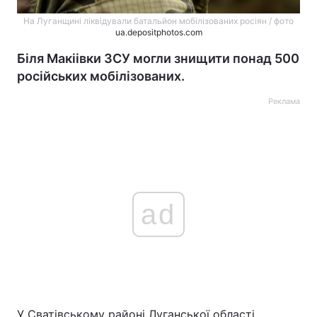
На Луганщині ліквідували батальйон мобілізованих росіян / фото
ua.depositphotos.com
Біля Макіівки ЗСУ могли знищити понад 500
російських мобілізованих.
Реклама
ad
У Сватівському районі Луганської області