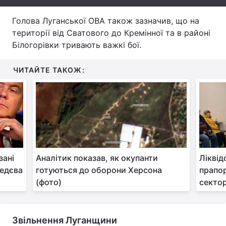
Тема оформлення
Голова Луганської ОВА також зазначив, що на
території від Сватового до Кремінної та в районі
Білогорівки тривають важкі бої.
ЧИТАЙТЕ ТАКОЖ:
зані
Аналітик показав, як окупанти
Ліквід
едєва
готуються до оборони Херсона
прапо
(фото)
сектор
Звільнення Луганщини