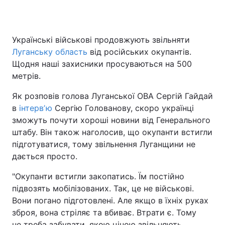
Українські військові продовжують звільняти
Головна
Війна
Луганську область
від російських окупантів.
Щодня наші захисники просуваються на 500
Україна
Політика
метрів.
Економіка
Світ
Як розповів голова Луганської ОВА Сергій Гайдай
в
інтервʼю
Сергію Голованову, скоро українці
Спорт
Наука
зможуть почути хороші новини від Генерального
штабу. Він також наголосив, що окупанти встигли
Техно і зв'язок
Лайт
підготуватися, тому звільнення Луганщини не
Зброя
Інциденти
дається просто.
"Окупанти встигли закопатись. Їм постійно
Здоров'я
Туризм
підвозять мобілізованих. Так, це не військові.
Цікавинки
Погода
Вони погано підготовлені. Але якщо в їхніх руках
зброя, вона стріляє та вбиває. Втрати є. Тому
Екологія
Регіони
не треба забувати, якою ціною звільняють