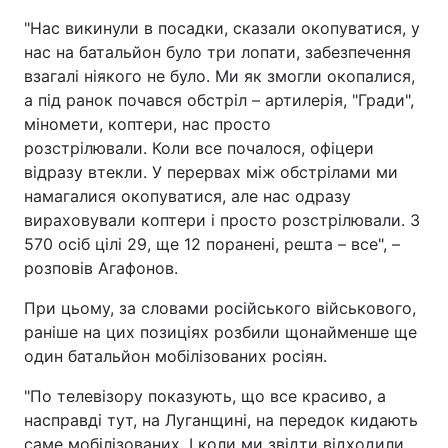
"Нас викинули в посадки, сказали окопуватися, у
нас на батальйон було три лопати, забезпечення
взагалі ніякого не було. Ми як змогли окопалися,
а під ранок почався обстріл – артилерія, "Гради",
міномети, коптери, нас просто
розстрілювали. Коли все почалося, офіцери
відразу втекли. У перервах між обстрілами ми
намагалися окопуватися, але нас одразу
вираховували коптери і просто розстрілювали. З
570 осіб цілі 29, ще 12 поранені, решта – все", –
розповів Агафонов.
При цьому, за словами російського військового,
раніше на цих позиціях розбили щонайменше ще
один батальйон мобілізованих росіян.
"По телевізору показують, що все красиво, а
насправді тут, на Луганщині, на передок кидають
саме мобілізованих. І коли ми звідти відходили,