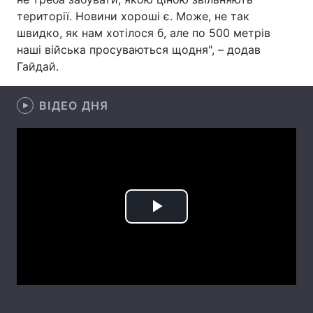
території. Новини хороші є. Може, не так
Лонгріди
швидко, як нам хотілося б, але по 500 метрів
наші війська просуваються щодня", – додав
Гайдай.
Відео з Youtube
Статті
Інтерв'ю
Думки
ВІДЕО ДНЯ
Архів
Вакансії
Контакти
Послуги
Play
Video