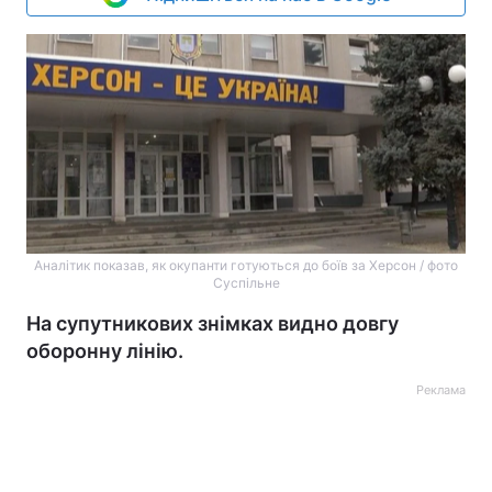
Аналітик показав, як окупанти готуються до боїв за Херсон / фото
Суспільне
На супутникових знімках видно довгу
оборонну лінію.
Реклама