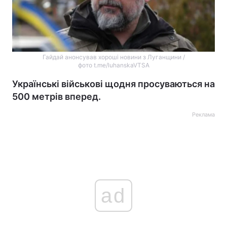
Гайдай анонсував хороші новини з Луганщини /
фото t.me/luhanskaVTSA
Українські військові щодня просуваються на
500 метрів вперед.
Реклама
ad