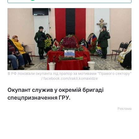
В РФ поховали окупанта під прапор за мотивами "Правого сектору"
/ facebook.com/irakli.komaxidze
Окупант служив у окремій бригаді
спецпризначення ГРУ.
Реклама