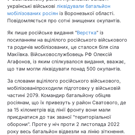
українські військові
ліквідували батальйон
мобілізованих росіян
із Воронезької області.
Повідомляється про сотні знищених окупантів.
Як пише російське видання "
Верстка
" із
посиланням на вцілілого російського військового
та родичів мобілізованих, це сталося біля сіла
Макіївка. Військовослужбовець РФ Олексій
Агафонов, із яким спілкувалося видання, вважає,
що там могли ліквідувати понад 500 окупантів.
За словами вцілілого російського військового,
мобілізованіпроходили підготовку у військовій
частині 2079. Командир батальйону обіцяв
росіянам, що їх привезуть у район Сватового, де
за 15 кілометрів від лінії фронту вони мали
приєднатися до так званої "територіальної
оборони". Проте у ніч проти 2 листопада 2022
року весь батальйон відвезли на лінію зіткнення.