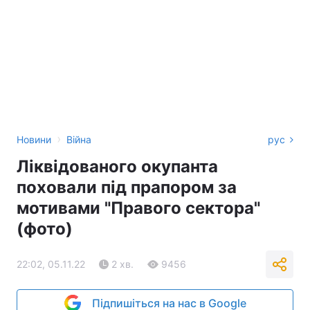
›
Новини
Війна
рус
Ліквідованого окупанта
поховали під прапором за
мотивами "Правого сектора"
(фото)
22:02, 05.11.22
2 хв.
9456
Підпишіться на нас в Google