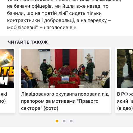
не бачачи офіцерів, ми йшли вже назад, то
бачили, що на третій лінії сидять тільки
контрактники і добровольці, а на передку –
мобілізовані", – наголосив він.
ЧИТАЙТЕ ТАКОЖ:
 які
Ліквідованого окупанта поховали під
В РФ ж
ео)
прапором за мотивами "Правого
який "в
сектора" (фото)
(відео