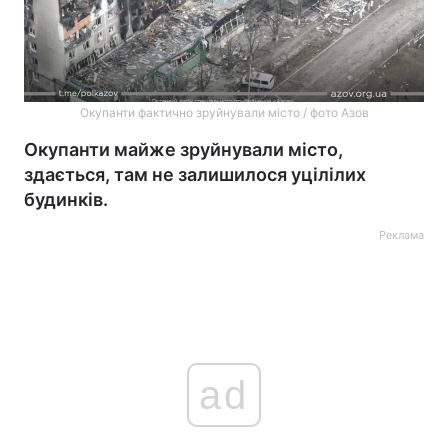
Окупанти фактично зруйнували місто / фото Азов
Окупанти майже зруйнували місто,
здається, там не залишилося уцілілих
будинків.
Реклама
ad