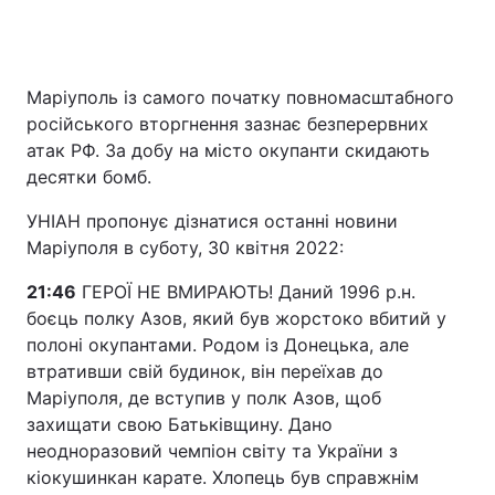
Головна
Війна
Маріуполь із самого початку повномасштабного
російського вторгнення зазнає безперервних
Україна
Політика
атак РФ. За добу на місто окупанти скидають
десятки бомб.
Економіка
Світ
УНІАН пропонує дізнатися останні новини
Спорт
Наука
Маріуполя в суботу, 30 квітня 2022:
Техно і зв'язок
Лайт
21:46
ГЕРОЇ НЕ ВМИРАЮТЬ! Даний 1996 р.н.
боєць полку Азов, який був жорстоко вбитий у
Зброя
Інциденти
полоні окупантами. Родом із Донецька, але
втративши свій будинок, він переїхав до
Здоров'я
Туризм
Маріуполя, де вступив у полк Азов, щоб
захищати свою Батьківщину. Дано
Цікавинки
Погода
неодноразовий чемпіон світу та України з
кіокушинкан карате. Хлопець був справжнім
Екологія
Регіони