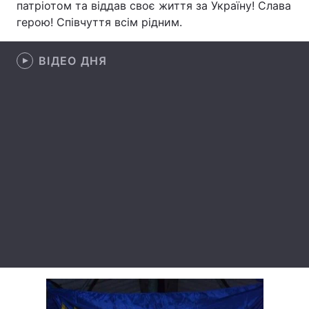
патріотом та віддав своє життя за Україну! Слава
герою! Співчуття всім рідним.
Лонгріди
ВІДЕО ДНЯ
Відео з Youtube
Статті
Інтерв'ю
Думки
Архів
Вакансії
Контакти
Послуги