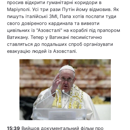
просив відкрити гуманітарні коридори в
Маріуполі. Усі три рази Путін йому відмовив. Як
пишуть італійські ЗМІ, Папа хотів послати туди
свого довіреного кардинала та вивезти
цивільних із "Азовсталі" на кораблі під прапором
Ватикану. Тепер у Ватикані песимістично
ставляться до подальших спроб організувати
евакуацію людей із Азовсталі.
15:39
Вийшов документальний фільм про