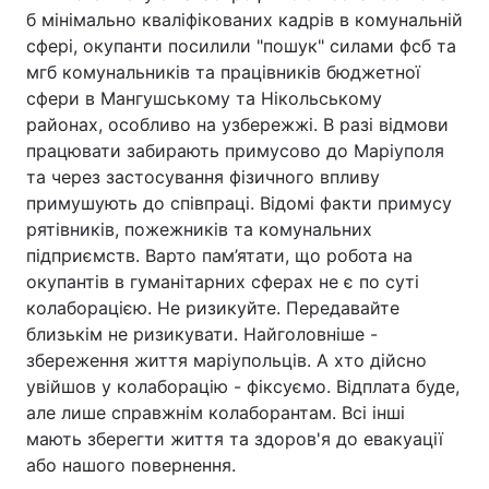
б мінімально кваліфікованих кадрів в комунальній
сфері, окупанти посилили "пошук" силами фсб та
мгб комунальників та працівників бюджетної
сфери в Мангушському та Нікольському
районах, особливо на узбережжі. В разі відмови
працювати забирають примусово до Маріуполя
та через застосування фізичного впливу
примушують до співпраці. Відомі факти примусу
рятівників, пожежників та комунальних
підприємств. Варто пам’ятати, що робота на
окупантів в гуманітарних сферах не є по суті
колаборацією. Не ризикуйте. Передавайте
близькім не ризикувати. Найголовніше -
збереження життя маріупольців. А хто дійсно
увійшов у колаборацію - фіксуємо. Відплата буде,
але лише справжнім колаборантам. Всі інші
мають зберегти життя та здоров'я до евакуації
або нашого повернення.