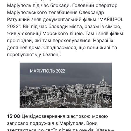
Маріуполь під час блокади. Головний оператор
Маріупольського телебачення Олександр
Ратушний зняв документальний фільм "MARIUPOL
2022". Він під час блокади міста, разом із сім'єю,
жив у сховищі Морського ліцею. Там і зняв фільм
про людей, які там переховувалися. Наразі їх
доля невідома. Сподіваємося, що вони живі та
перебувають у безпеці.
15:08
Це відеозвернення жестовою мовою
записало подружжя з Маріуполя. Вони
звертаються до своїх дітей та онуків. Уляна –