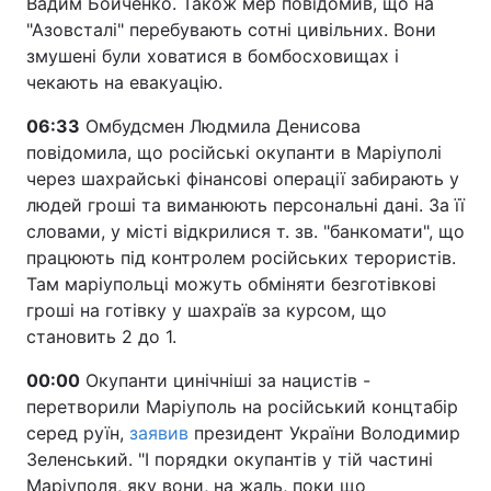
Вадим Бойченко. Також мер повідомив, що на
"Азовсталі" перебувають сотні цивільних. Вони
змушені були ховатися в бомбосховищах і
чекають на евакуацію.
06:33
Омбудсмен Людмила Денисова
повідомила, що російські окупанти в Маріуполі
через шахрайські фінансові операції забирають у
людей гроші та виманюють персональні дані. За її
словами, у місті відкрилися т. зв. "банкомати", що
працюють під контролем російських терористів.
Там маріупольці можуть обміняти безготівкові
гроші на готівку у шахраїв за курсом, що
становить 2 до 1.
00:00
Окупанти цинічніші за нацистів -
перетворили Маріуполь на російський концтабір
серед руїн,
заявив
президент України Володимир
Зеленський. "І порядки окупантів у тій частині
Маріуполя, яку вони, на жаль, поки що