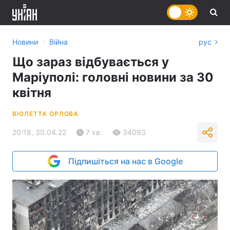
›
Новини
Війна
рус
Що зараз відбувається у
Маріуполі: головні новини за 30
квітня
ВІОЛЕТТА ОРЛОВА
20:18, 30.04.22
7 хв.
34093
Підпишіться на нас в Google