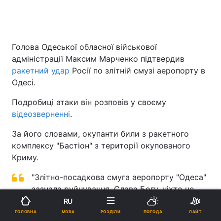
Голова Одеської обласної військової
адміністрації Максим Марченко підтвердив
ракетний удар
Росії по злітній смузі аеропорту в
Одесі.
Подробиці атаки він розповів у своєму
відеозверненні
.
За його словами, окупанти били з ракетного
комплексу "Бастіон" з території окупованого
Криму.
"Злітно-посадкова смуга аеропорту "Одеса"
зазнала руйнування. Слава Богу, ніхто не
постраждав", – зазначив він.
RU
МОВА
ГОЛОВНА
РОЗДІЛИ
ПОГОДА
ЛАЙТ
"В області проводяться протидиверсійні заходи,