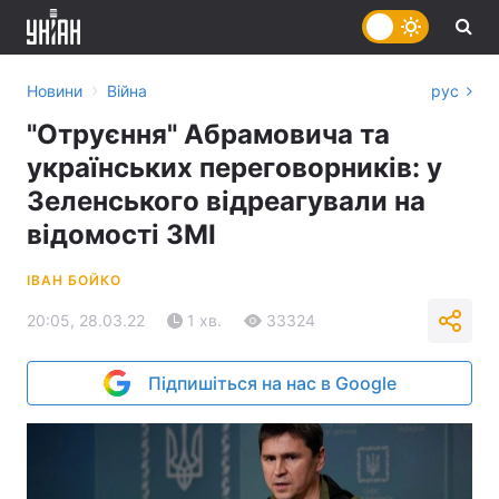
›
Новини
Війна
рус
"Отруєння" Абрамовича та
українських переговорників: у
Зеленського відреагували на
відомості ЗМІ
ІВАН БОЙКО
20:05, 28.03.22
1 хв.
33324
Підпишіться на нас в Google