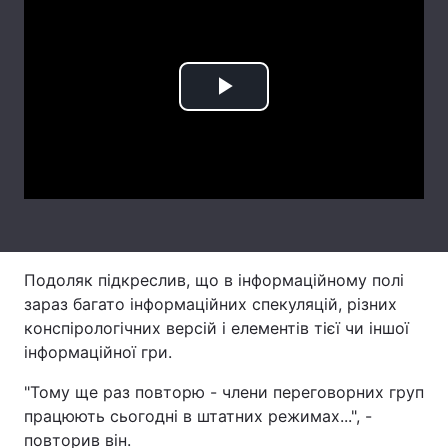
Лонгріди
Відео з Youtube
Статті
Play
Інтерв'ю
Думки
Video
Архів
Вакансії
Контакти
Послуги
Подоляк підкреслив, що в інформаційному полі
зараз багато інформаційних спекуляцій, різних
конспірологічних версій і елементів тієї чи іншої
інформаційної гри.
"Тому ще раз повторю - члени переговорних груп
працюють сьогодні в штатних режимах...", -
повторив він.