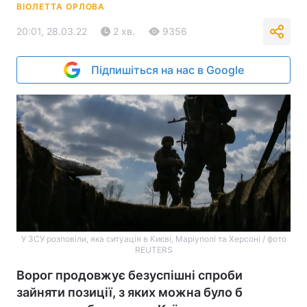
ВІОЛЕТТА ОРЛОВА
20:01, 28.03.22
2 хв.
9356
Підпишіться на нас в Google
У ЗСУ розповіли, яка ситуація в Києві, Маріуполі та Херсоні / фото
REUTERS
Ворог продовжує безуспішні спроби
зайняти позиції, з яких можна було б