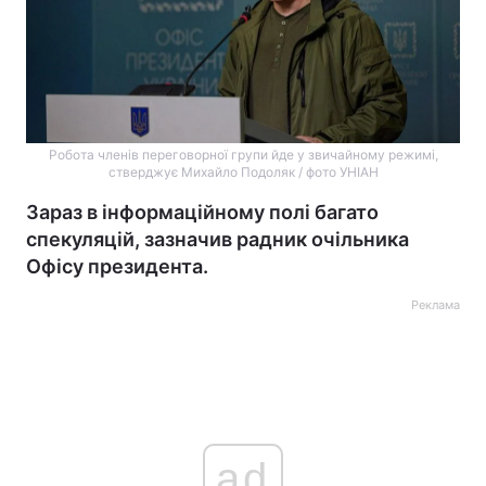
Робота членів переговорної групи йде у звичайному режимі,
стверджує Михайло Подоляк / фото УНІАН
Зараз в інформаційному полі багато
спекуляцій, зазначив радник очільника
Офісу президента.
Реклама
ad