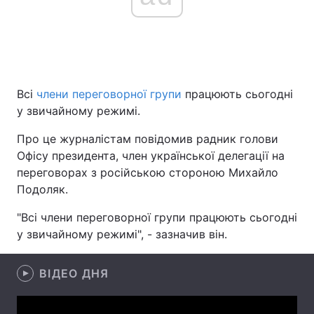
Головна
Війна
Україна
Політика
Всі
члени переговорної групи
працюють сьогодні
у звичайному режимі.
Економіка
Світ
Про це журналістам повідомив радник голови
Спорт
Наука
Офісу президента, член української делегації на
переговорах з російською стороною Михайло
Техно і зв'язок
Лайт
Подоляк.
Зброя
Інциденти
"Всі члени переговорної групи працюють сьогодні
у звичайному режимі", - зазначив він.
Здоров'я
Туризм
ВІДЕО ДНЯ
Цікавинки
Погода
Екологія
Регіони