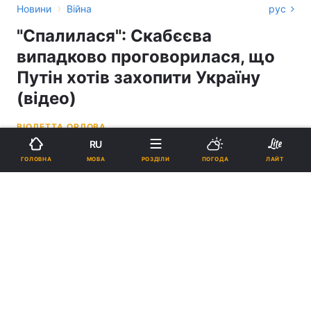
›
Новини
Війна
рус
"Спалилася": Скабєєва
випадково проговорилася, що
Путін хотів захопити Україну
(відео)
ВІОЛЕТТА ОРЛОВА
RU
19:51, 28.03.22
1 хв.
174191
МОВА
ГОЛОВНА
РОЗДІЛИ
ПОГОДА
ЛАЙТ
Підпишіться на нас в Google