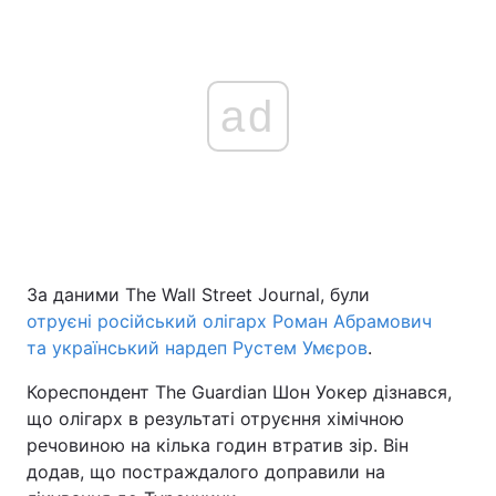
ad
За даними The Wall Street Journal, були
отруєні російський олігарх Роман Абрамович
та український нардеп Рустем Умєров
.
Кореспондент The Guardian Шон Уокер дізнався,
що олігарх в результаті отруєння хімічною
речовиною на кілька годин втратив зір. Він
додав, що постраждалого доправили на