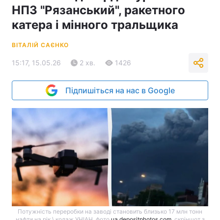
НПЗ "Рязанський", ракетного
катера і мінного тральщика
ВІТАЛІЙ САЄНКО
15:17, 15.05.26
2 хв.
1426
Підпишіться на нас в Google
Потужність переробки на заводі становить близько 17 млн тонн
нафти на рік \ колаж УНІАН, фото
ua.depositphotos.com
​​​, скріншот з