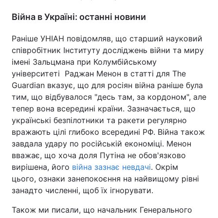
Війна в Україні: останні новини
Раніше УНІАН повідомляв, що старший науковий
співробітник Інституту досліджень війни та миру
імені Зальцмана при Колумбійському
університеті Раджан Менон в статті для The
Guardian вказує, що для росіян війна раніше була
тим, що відбувалося "десь там, за кордоном", але
тепер вона всередині країни. Зазначається, що
українські безпілотники та ракети регулярно
вражають цілі глибоко всередині РФ. Війна також
завдала удару по російській економіці. Менон
вважає, що хоча доля Путіна не обов'язково
вирішена, його
війна зазнає невдачі
. Окрім
цього, ознаки занепокоєння на найвищому рівні
занадто численні, щоб їх ігнорувати.
Також ми писали, що начальник Генерального