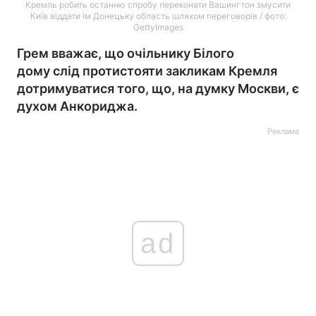
Кремль робить останню спробу переконати Вашингтон змусити
Київ віддати їм Донецьку область шляхом переговорів / фото:
GettyImages
Грем вважає, що очільнику Білого
дому слід протистояти закликам Кремля
дотримуватися того, що, на думку Москви, є
духом Анкориджа.
Реклама
ad