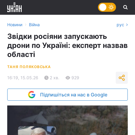
›
Новини
Війна
рус
Звідки росіяни запускають
дрони по Україні: експерт назвав
області
ТАНЯ ПОЛЯКОВСЬКА
16:19, 15.05.26
2 хв.
929
Підпишіться на нас в Google