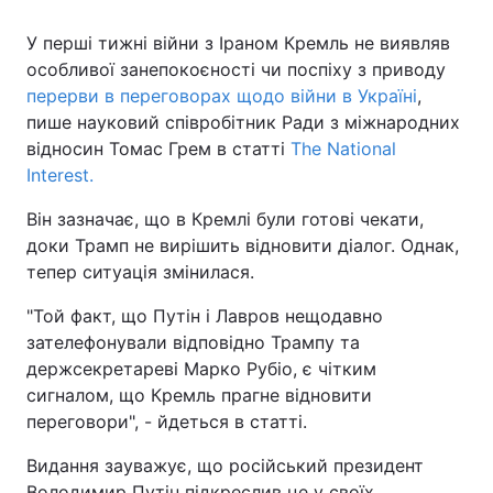
У перші тижні війни з Іраном Кремль не виявляв
особливої занепокоєності чи поспіху з приводу
перерви в переговорах щодо війни в Україні
,
пише науковий співробітник Ради з міжнародних
відносин Томас Грем в статті
The National
Interest.
Він зазначає, що в Кремлі були готові чекати,
доки Трамп не вирішить відновити діалог. Однак,
тепер ситуація змінилася.
"Той факт, що Путін і Лавров нещодавно
зателефонували відповідно Трампу та
держсекретареві Марко Рубіо, є чітким
сигналом, що Кремль прагне відновити
переговори", - йдеться в статті.
Видання зауважує, що російський президент
Володимир Путін підкреслив це у своїх