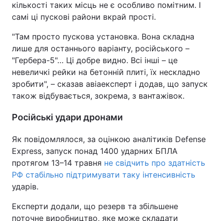
кількості таких місць не є особливо помітним. І
самі ці пускові райони вкрай прості.
Тема оформлення
"Там просто пускова установка. Вона складна
лише для останнього варіанту, російського –
"Гербера-5"… Ці добре видно. Всі інші – це
невеличкі рейки на бетонній плиті, їх нескладно
зробити", – сказав авіаексперт і додав, що запуск
також відбувається, зокрема, з вантажівок.
Російські удари дронами
Як повідомлялося, за оцінкою аналітиків Defense
Express, запуск понад 1400 ударних БПЛА
протягом 13–14 травня
не свідчить про здатність
РФ стабільно підтримувати таку інтенсивність
ударів.
Експерти додали, що резерв та збільшене
поточне виробництво, яке може складати