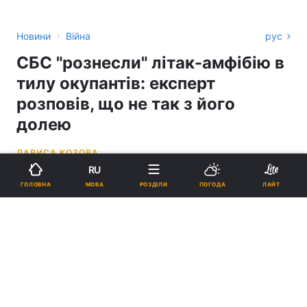
›
Новини
Війна
рус
СБС "рознесли" літак-амфібію в
тилу окупантів: експерт
розповів, що не так з його
долею
ЛАРИСА КОЗОВА
RU
13:46, 15.05.26
4 хв.
1796
МОВА
ГОЛОВНА
РОЗДІЛИ
ПОГОДА
ЛАЙТ
Підпишіться на нас в Google