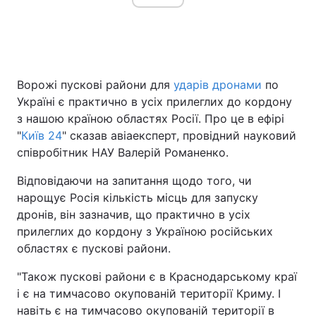
Головна
Війна
Ворожі пускові райони для
ударів дронами
по
Україна
Політика
Україні є практично в усіх прилеглих до кордону
з нашою країною областях Росії. Про це в ефірі
Економіка
Світ
"
Київ 24
" сказав авіаексперт, провідний науковий
співробітник НАУ Валерій Романенко.
Спорт
Наука
Відповідаючи на запитання щодо того, чи
Техно і зв'язок
Лайт
нарощує Росія кількість місць для запуску
дронів, він зазначив, що практично в усіх
Зброя
Інциденти
прилеглих до кордону з Україною російських
Здоров'я
Туризм
областях є пускові райони.
"Також пускові райони є в Краснодарському краї
Цікавинки
Погода
і є на тимчасово окупованій території Криму. І
Екологія
Регіони
навіть є на тимчасово окупованій території в