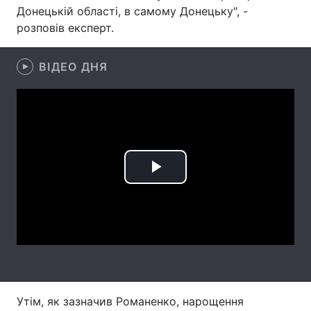
Донецькій області, в самому Донецьку", -
Лонгріди
розповів експерт.
Відео з Youtube
Статті
ВІДЕО ДНЯ
Інтерв'ю
Думки
Архів
Вакансії
Контакти
Play
Послуги
Video
Утім, як зазначив Романенко, нарощення