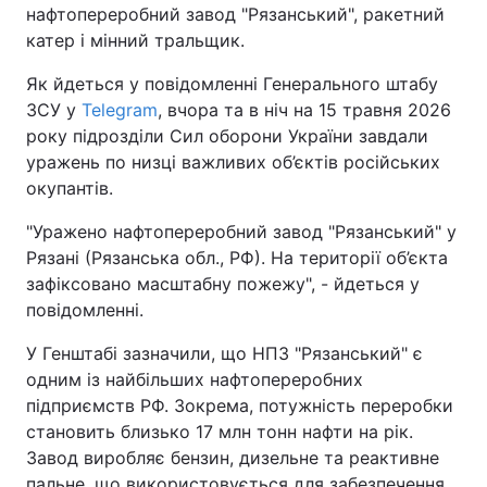
нафтопереробний завод "Рязанський", ракетний
катер і мінний тральщик.
Як йдеться у повідомленні Генерального штабу
ЗСУ у
Telegram
, вчора та в ніч на 15 травня 2026
року підрозділи Сил оборони України завдали
уражень по низці важливих об’єктів російських
окупантів.
"Уражено нафтопереробний завод "Рязанський" у
Рязані (Рязанська обл., РФ). На території об’єкта
зафіксовано масштабну пожежу", - йдеться у
повідомленні.
У Генштабі зазначили, що НПЗ "Рязанський" є
одним із найбільших нафтопереробних
підприємств РФ. Зокрема, потужність переробки
становить близько 17 млн тонн нафти на рік.
Завод виробляє бензин, дизельне та реактивне
пальне, що використовується для забезпечення