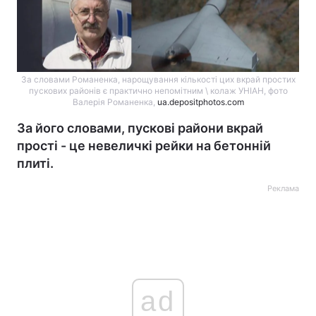
За словами Романенка, нарощування кількості цих вкрай простих
пускових районів є практично непомітним \ колаж УНІАН, фото
Валерія Романенка,
ua.depositphotos.com
За його словами, пускові райони вкрай
прості - це невеличкі рейки на бетонній
плиті.
Реклама
ad