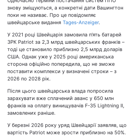
Одночасно терміни постачання систем ППО
знову зміщуються, а конкретні дати Вашингтон
поки не називає. Про це повідомляє
швейцарське видання
Tages-Anzeiger
.
У 2021 році Швейцарія замовила п’ять батарей
ЗРК Patriot за 2,3 млрд швейцарських франків –
тоді це становило приблизно 2,5 млрд доларів
США. Однак уже у 2025 році американська
сторона офіційно попередила, що не зможе
поставити комплекси у визначені строки – з
2026 по 2028 рік.
Після цього швейцарська влада попросила
зарахувати вже сплачений аванс у 650 млн
франків на оплату винищувачів F-35 Lightning II,
замовлених раніше.
У березні 2026 року уряд Швейцарії заявляв, що
вартість Patriot може зрости приблизно на 50%.