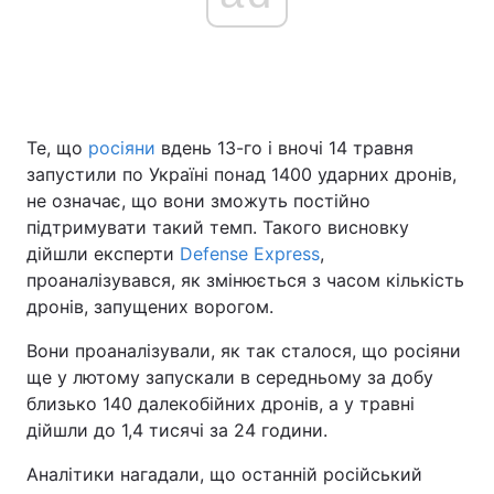
Головна
Війна
Україна
Політика
Те, що
росіяни
вдень 13-го і вночі 14 травня
запустили по Україні понад 1400 ударних дронів,
Економіка
Світ
не означає, що вони зможуть постійно
підтримувати такий темп. Такого висновку
Спорт
Наука
дійшли експерти
Defense Express
,
проаналізувався, як змінюється з часом кількість
Техно і зв'язок
Лайт
дронів, запущених ворогом.
Зброя
Інциденти
Вони проаналізували, як так сталося, що росіяни
ще у лютому запускали в середньому за добу
Здоров'я
Туризм
близько 140 далекобійних дронів, а у травні
дійшли до 1,4 тисячі за 24 години.
Цікавинки
Погода
Аналітики нагадали, що останній російський
Екологія
Регіони