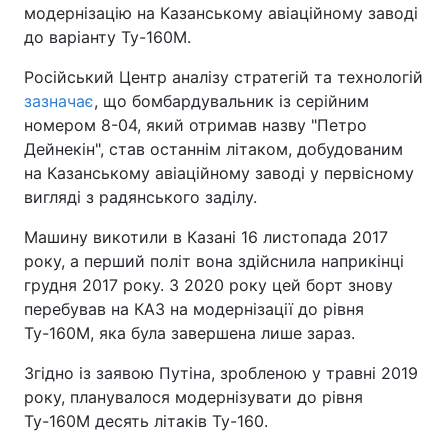
модернізацію на Казанському авіаційному заводі
до варіанту Ту-160М.
Російський Центр аналізу стратегій та технологій
зазначає
, що бомбардувальник із серійним
номером 8-04, який отримав назву "Петро
Дейнекін", став останнім літаком, добудованим
на Казанському авіаційному заводі у первісному
вигляді з радянського заділу.
Машину викотили в Казані 16 листопада 2017
року, а перший політ вона здійснила наприкінці
грудня 2017 року. З 2020 року цей борт знову
перебував на КАЗ на модернізації до рівня
Ту-160М, яка була завершена лише зараз.
Згідно із заявою Путіна, зробленою у травні 2019
року, планувалося модернізувати до рівня
Ту-160М десять літаків Ту-160.