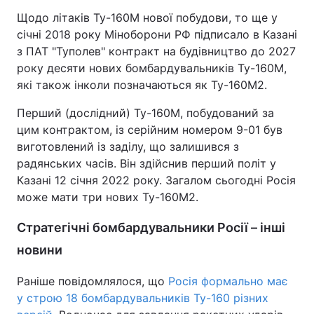
Щодо літаків Ту-160М нової побудови, то ще у
січні 2018 року Міноборони РФ підписало в Казані
з ПАТ "Туполев" контракт на будівництво до 2027
року десяти нових бомбардувальників Ту-160М,
які також інколи позначаються як Ту-160М2.
Перший (дослідний) Ту-160М, побудований за
цим контрактом, із серійним номером 9-01 був
виготовлений із заділу, що залишився з
радянських часів. Він здійснив перший політ у
Казані 12 січня 2022 року. Загалом сьогодні Росія
може мати три нових Ту-160М2.
Стратегічні бомбардувальники Росії – інші
новини
Раніше повідомлялося, що
Росія формально має
у строю 18 бомбардувальників Ту-160 різних