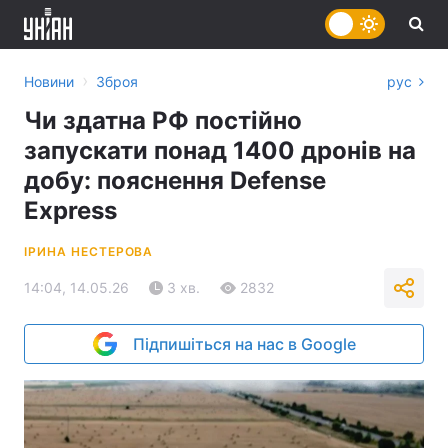
›
Новини
Зброя
рус
Чи здатна РФ постійно
запускати понад 1400 дронів на
добу: пояснення Defense
Express
ІРИНА НЕСТЕРОВА
14:04, 14.05.26
3 хв.
2832
Підпишіться на нас в Google