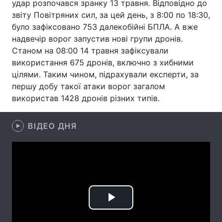
удар розпочався зранку 13 травня. Відповідно до
звіту Повітряних сил, за цей день, з 8:00 по 18:30,
Лонгріди
було зафіксовано 753 далекобійні БПЛА. А вже
надвечір ворог запустив нові групи дронів.
Відео з Youtube
Статті
Станом на 08:00 14 травня зафіксували
використання 675 дронів, включно з хибними
Інтерв'ю
Думки
цілями. Таким чином, підрахували експерти, за
першу добу такої атаки ворог загалом
Архів
Вакансії
використав 1428 дронів різних типів.
Контакти
ВІДЕО ДНЯ
Послуги
Play