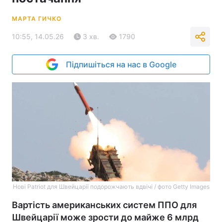
МАРТА ГИЧКО
10:55, 14.05.26
3 хв.
1790
Підпишіться на нас в Google
Нові Patriot для Швейцарії подорожчають вдвічі / фото Getty Images
Вартість американських систем ППО для
Швейцарії може зрости до майже 6 млрд