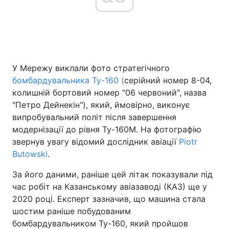
У Мережу виклали фото стратегічного
бомбардувальника Ту-160 (
серійний номер 8-04,
колишній бортовий номер "06 червоний", назва
"Петро Дейнекін"), який, ймовірно, виконує
випробувальний політ після завершення
модернізації до рівня Ту-160М. На фотографію
звернув увагу відомий дослідник авіації
Piotr
Butowski
.
За його даними, раніше цей літак показували під
час робіт на Казанському авіазаводі (КАЗ) ще у
2020 році. Експерт зазначив, що машина стала
шостим раніше побудованим
бомбардувальником Ту-160, який пройшов