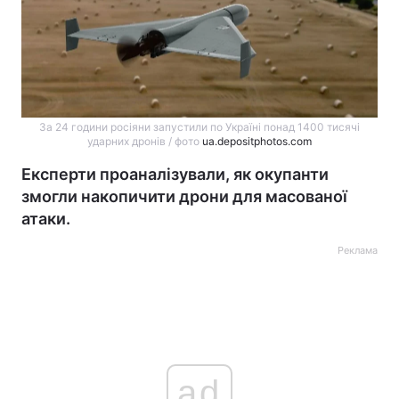
За 24 години росіяни запустили по Україні понад 1400 тисячі
ударних дронів / фото
ua.depositphotos.com
Експерти проаналізували, як окупанти
змогли накопичити дрони для масованої
атаки.
Реклама
ad