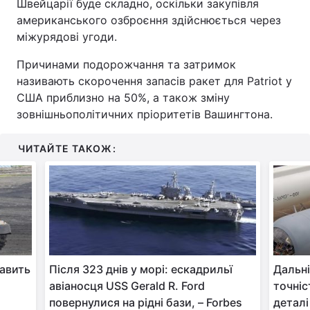
Швейцарії буде складно, оскільки закупівля
американського озброєння здійснюється через
міжурядові угоди.
Причинами подорожчання та затримок
називають скорочення запасів ракет для Patriot у
США приблизно на 50%, а також зміну
зовнішньополітичних пріоритетів Вашингтона.
ЧИТАЙТЕ ТАКОЖ:
равить
Після 323 днів у морі: ескадрильї
Дальні
авіаносця USS Gerald R. Ford
точніс
повернулися на рідні бази, – Forbes
деталі