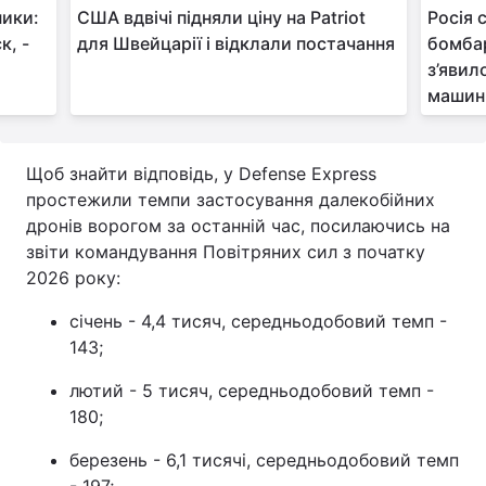
ники:
США вдвічі підняли ціну на Patriot
Росія 
к, -
для Швейцарії і відклали постачання
бомба
з’явил
машин
Щоб знайти відповідь, у Defense Express
простежили темпи застосування далекобійних
дронів ворогом за останній час, посилаючись на
звіти командування Повітряних сил з початку
2026 року:
січень - 4,4 тисяч, середньодобовий темп -
143;
лютий - 5 тисяч, середньодобовий темп -
180;
березень - 6,1 тисячі, середньодобовий темп