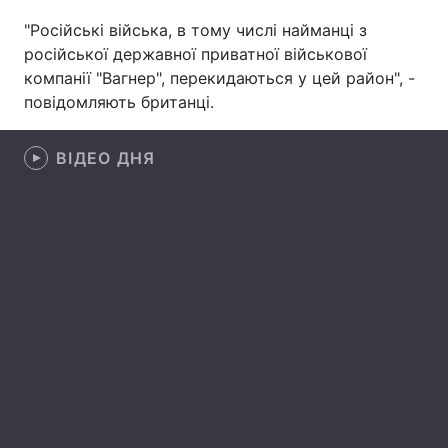
"Російські війська, в тому числі найманці з
російської державної приватної військової
компанії "Вагнер", перекидаються у цей район", -
Головна
Війна
повідомляють британці.
Україна
Політика
ВІДЕО ДНЯ
Економіка
Світ
Спорт
Наука
Техно і зв'язок
Лайт
Зброя
Інциденти
Здоров'я
Туризм
Цікавинки
Погода
Екологія
Регіони