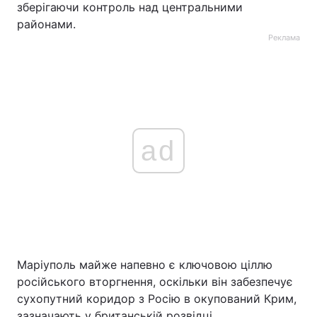
зберігаючи контроль над центральними
районами.
Тема оформлення
Реклама
ad
Маріуполь майже напевно є ключовою ціллю
російського вторгнення, оскільки він забезпечує
сухопутний коридор з Росію в окупований Крим,
зазначають у британській розвідці.