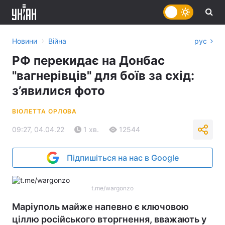
›
Новини
Війна
рус
РФ перекидає на Донбас
"вагнерівців" для боїв за схід:
з’явилися фото
ВІОЛЕТТА ОРЛОВА
09:27, 04.04.22
1 хв.
12544
Підпишіться на нас в Google
t.me/wargonzo
Маріуполь майже напевно є ключовою
ціллю російського вторгнення, вважають у