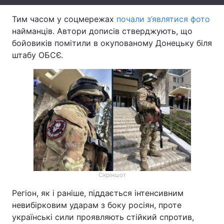
Лонгріди
Тим часом у соцмережах
почали з’являтися фото
найманців. Автори дописів стверджують, що
бойовиків помітили в окупованому Донецьку біля
Відео з Youtube
Статті
штабу ОБСЄ.
Інтерв'ю
Думки
Архів
Вакансії
Контакти
Послуги
Скріншот
Регіон, як і раніше, піддається інтенсивним
невибірковим ударам з боку росіян, проте
українські сили проявляють стійкий спротив,