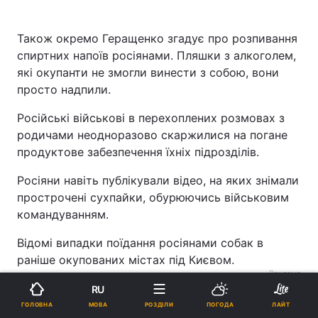
Також окремо Геращенко згадує про розпивання
спиртних напоїв росіянами. Пляшки з алкоголем,
які окупанти не змогли винести з собою, вони
просто надпили.
Російські військові в перехоплених розмовах з
родичами неодноразово скаржилися на погане
продуктове забезпечення їхніх підрозділів.
Росіяни навіть публікували відео, на яких знімали
прострочені сухпайки, обурюючись військовим
командуванням.
Відомі випадки поїдання росіянами собак в
раніше окупованих містах під Києвом.
Реклама
RU
МОВА
ГОЛОВНА
РОЗДІЛИ
ПОГОДА
ЛАЙТ