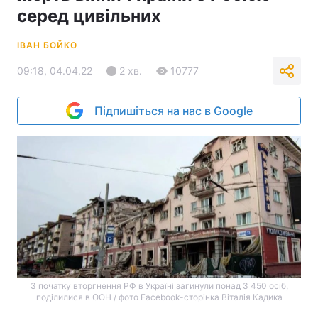
серед цивільних
ІВАН БОЙКО
09:18, 04.04.22
2 хв.
10777
Підпишіться на нас в Google
З початку вторгнення РФ в Україні загинули понад 3 450 осіб,
поділилися в ООН / фото Facebook-сторінка Віталія Кадика