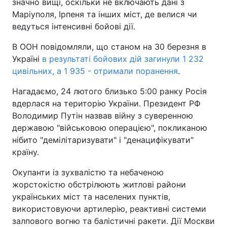
значно вищі, оскільки не включають дані з
Маріуполя, Ірпеня та інших міст, де велися чи
ведуться інтенсивні бойові дії.
В ООН повідомляли, що станом на 30 березня в
Україні
в результаті бойових дій загинули 1 232
цивільних, а 1 935 - отримали поранення
.
Нагадаємо, 24 лютого близько 5:00 ранку Росія
вдерлася на територію України. Президент РФ
Володимир Путін назвав війну з суверенною
державою "військовою операцією", покликаною
нібито "демілітаризувати" і "денацифікувати"
країну.
Окупанти із зухвалістю та небаченою
жорстокістю обстрілюють житлові райони
українських міст та населених пунктів,
використовуючи артилерію, реактивні системи
залпового вогню та балістичні ракети. Дії Москви