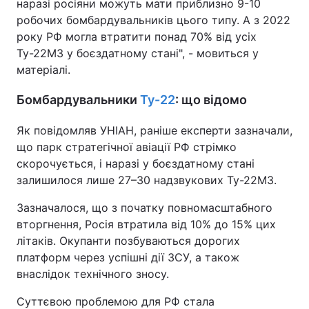
наразі росіяни можуть мати приблизно 9-10
робочих бомбардувальників цього типу. А з 2022
року РФ могла втратити понад 70% від усіх
Ту-22М3 у боєздатному стані", - мовиться у
матеріалі.
Бомбардувальники
Ту-22
: що відомо
Як повідомляв УНІАН, раніше експерти зазначали,
що парк стратегічної авіації РФ стрімко
скорочується, і наразі у боєздатному стані
залишилося лише 27–30 надзвукових Ту-22М3.
Зазначалося, що з початку повномасштабного
вторгнення, Росія втратила від 10% до 15% цих
літаків. Окупанти позбуваються дорогих
платформ через успішні дії ЗСУ, а також
внаслідок технічного зносу.
Суттєвою проблемою для РФ стала