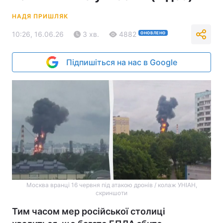
НАДЯ ПРИШЛЯК
10:26, 16.06.26
3 хв.
4882
ОНОВЛЕНО
Підпишіться на нас в Google
Москва вранці 16 червня під атакою дронів / колаж УНІАН,
скриншоти
Тим часом мер російської столиці