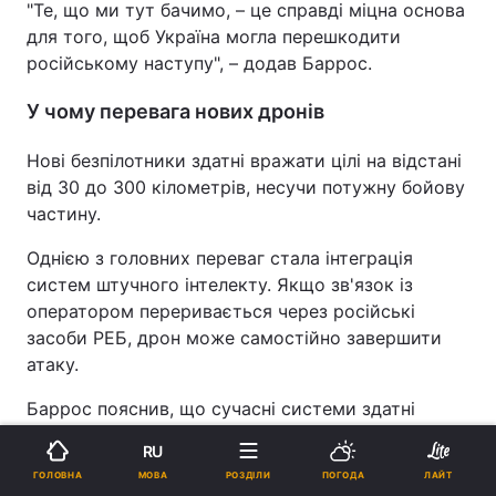
"Те, що ми тут бачимо, – це справді міцна основа
для того, щоб Україна могла перешкодити
російському наступу", – додав Баррос.
У чому перевага нових дронів
Нові безпілотники здатні вражати цілі на відстані
від 30 до 300 кілометрів, несучи потужну бойову
частину.
Однією з головних переваг стала інтеграція
систем штучного інтелекту. Якщо зв'язок із
оператором переривається через російські
засоби РЕБ, дрон може самостійно завершити
атаку.
Баррос пояснив, що сучасні системи здатні
самостійно розпізнавати цілі на фінальному етапі
RU
польоту:
МОВА
ГОЛОВНА
РОЗДІЛИ
ПОГОДА
ЛАЙТ