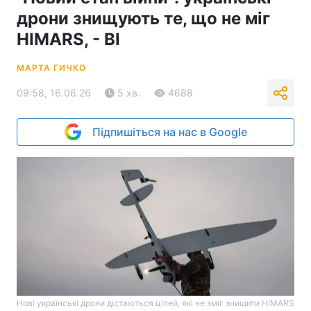
дрони знищують те, що не міг
HIMARS, - BI
МАРТА ГИЧКО
09:58, 16.06.26
5 хв.
4688
Підпишіться на нас в Google
Нові українські дрони дістаються цілей, які не зміг знищити HIMARS