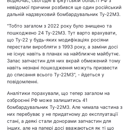
Водночас, сьогодні в Іркутській області РФ з
невідомої причини розбився ще один російський
Тема оформлення
дальній надзвуковий бомбардувальник Ту-22М3.
"Тобто загалом з 2022 року було знищено та
пошкоджено 24 Ту-22М3. Тут варто врахувати,
що Ту-22 у будь-яких модифікаціях росіяни
перестали виробляти з 1993 року, а заміни досі
не існує навіть в планах на найближче майбутнє.
Запас запчастин для них вкрай обмежений тому
навіть незнані пошкодження можуть призвести
до списання всього Ту-22М3", - йдеться у
повідомленні.
Аналітики порахували, що тепер загалом на
озброєнні РФ може залишитись 41
бомбардувальник Ту-22М3. Але чимала частина з
них перебуває у не придатному до експлуатації
стані, а деякі стали донорами запчастин для
інших, але на папері досі вважаються як ті що