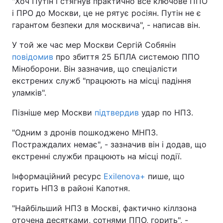
"Хоч Путін і стягнув практично все ключове ППО
і ПРО до Москви, це не рятує росіян. Путін не є
гарантом безпеки для москвича", - написав він.
У той же час мер Москви Сергій Собянін
повідомив
про збиття 25 БПЛА системою ППО
Міноборони. Він зазначив, що спеціалісти
екстрених служб "працюють на місці падіння
уламків".
Пізніше мер Москви
підтвердив
удар по НПЗ.
"Одним з дронів пошкоджено МНПЗ.
Постраждалих немає", - зазначив він і додав, що
екстренні служби працюють на місці події.
Інформаційний ресурс
Exilenova+
пише, що
горить НПЗ в районі Капотня.
"Найбільший НПЗ в Москві, фактично кіллзона
оточена десятками, сотнями ППО, горить", -