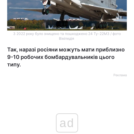
З 2022 року було знищено та пошкоджено 24 Ту-22М3 / фото
Вікіпедія
Так, наразі росіяни можуть мати приблизно
9-10 робочих бомбардувальників цього
типу.
Реклама
ad