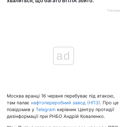
хвалиться, що багато БПЛА збито.
Реклама
ad
Москва вранці 16 червня перебуває під атакою,
там палає
нафтопереробний завод (НПЗ)
. Про це
повідомив у
Telegram
керівник Центру протидії
дезінформації при РНБО Андрій Коваленко.