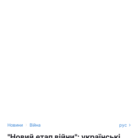
›
Новини
Війна
рус
"Новий етап війни": українські