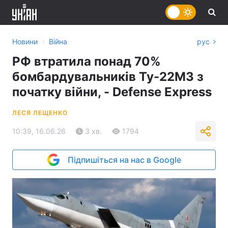
›
Новини
Війна
рус
РФ втратила понад 70%
бомбардувальників Ту-22М3 з
початку війни, - Defense Express
ЛЕСЯ ЛЕЩЕНКО
10:39, 16.06.26
3 хв.
1794
Підпишіться на нас в Google