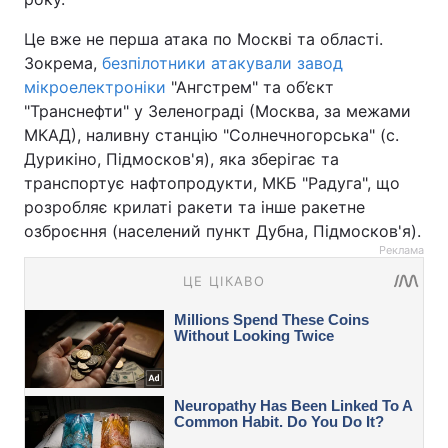
Це вже не перша атака по Москві та області.
Зокрема,
безпілотники атакували завод
мікроелектроніки
"Ангстрем" та об’єкт
"Транснефти" у Зеленограді (Москва, за межами
МКАД), наливну станцію "Солнечногорська" (с.
Дурикіно, Підмосков'я), яка зберігає та
транспортує нафтопродукти, МКБ "Радуга", що
розробляє крилаті ракети та інше ракетне
озброєння (населений пункт Дубна, Підмосков'я).
Реклама