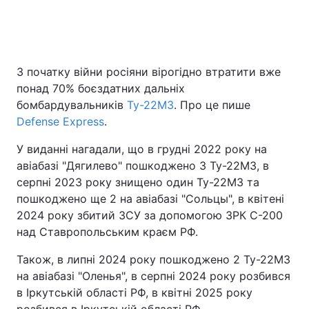
Головна
Війна
З початку війни росіяни вірогідно втратити вже
понад 70% боєздатних дальніх
Україна
Політика
бомбардувальників
Ту-22М3
. Про це пише
Економіка
Світ
Defense Express
.
У виданні нагадали, що в грудні 2022 року на
Спорт
Наука
авіабазі "Дягилево" пошкоджено 3 Ту-22М3, в
Техно і зв'язок
Лайт
серпні 2023 року знищено один Ту-22М3 та
пошкоджено ще 2 на авіабазі "Сольцы", в квітені
Зброя
Інциденти
2024 року збитий ЗСУ за допомогою ЗРК С-200
над Ставропольським краєм РФ.
Здоров'я
Туризм
Також, в липні 2024 року пошкоджено 2 Ту-22М3
Цікавинки
Погода
на авіабазі "Оленья", в серпні 2024 року розбився
в Іркутській області РФ, в квітні 2025 року
Екологія
Регіони