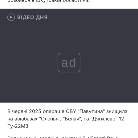
розбився в Іркутській області РФ.
Лонгріди
ВІДЕО ДНЯ
Відео з Youtube
Статті
Інтерв'ю
Думки
Архів
Вакансії
ad
Контакти
Послуги
В червні 2025 операція СБУ "Павутина" знищила
на авіабазах "Оленья", "Белая", та "Дягилево" 12
Ту-22М3