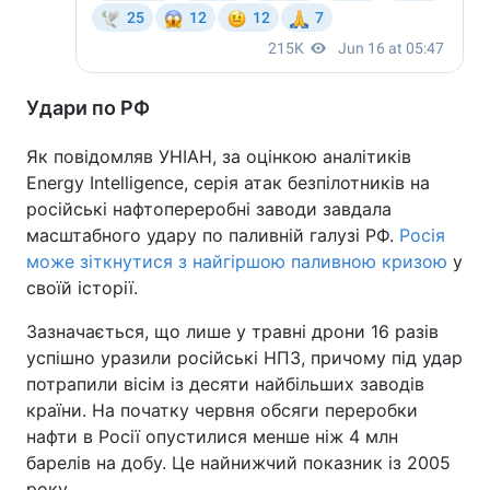
Удари по РФ
Як повідомляв УНІАН, за оцінкою аналітиків
Energy Intelligence, cерія атак безпілотників на
російські нафтопереробні заводи завдала
масштабного удару по паливній галузі РФ.
Росія
може зіткнутися з найгіршою паливною кризою
у
своїй історії.
Зазначається, що лише у травні дрони 16 разів
успішно уразили російські НПЗ, причому під удар
потрапили вісім із десяти найбільших заводів
країни. На початку червня обсяги переробки
нафти в Росії опустилися менше ніж 4 млн
барелів на добу. Це найнижчий показник із 2005
року.