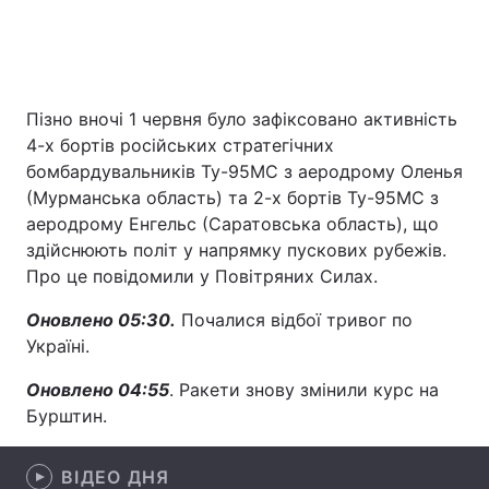
Головна
Війна
Пізно вночі 1 червня було зафіксовано активність
Україна
Політика
4-х бортів російських стратегічних
бомбардувальників Ту-95МС з аеродрому Оленья
Економіка
Світ
(Мурманська область) та 2-х бортів Ту-95МС з
аеродрому Енгельс (Саратовська область), що
Спорт
Наука
здійснюють політ у напрямку пускових рубежів.
Про це повідомили у Повітряних Силах.
Техно і зв'язок
Лайт
Оновлено 05:30.
Почалися відбої тривог по
Зброя
Інциденти
Україні.
Здоров'я
Туризм
Оновлено 04:55
. Ракети знову змінили курс на
Бурштин.
Цікавинки
Погода
ВІДЕО ДНЯ
Екологія
Регіони