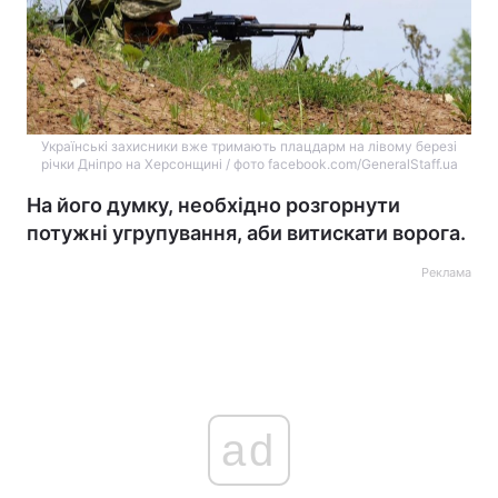
Українські захисники вже тримають плацдарм на лівому березі
річки Дніпро на Херсонщині / фото facebook.com/GeneralStaff.ua
На його думку, необхідно розгорнути
потужні угрупування, аби витискати ворога.
Реклама
ad