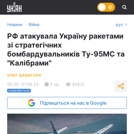
›
Новини
Війна
рус
РФ атакувала Україну ракетами
зі стратегічних
бомбардувальників Ту-95МС та
"Калібрами"
ОЛЕГ ДАВИГОРА
05:20, 01.06.24
5 хв.
40831
ОНОВЛЮЄТЬСЯ
Підпишіться на нас в Google