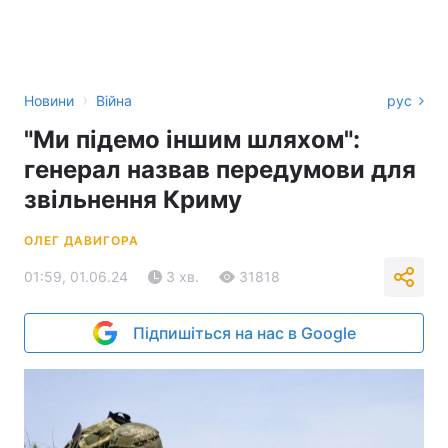
›
Новини
Війна
рус
"Ми підемо іншим шляхом":
генерал назвав передумови для
звільнення Криму
ОЛЕГ ДАВИГОРА
01:59, 01.06.24
3 хв.
31818
Підпишіться на нас в Google