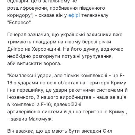
сценарій, це в загальному не
розшифровуючи, пробивання південного
коридору", - сказав він у
ефірі
телеканалу
"Еспресо".
Генерал зазначив, що українські захисники вже
тримають плацдарм на лівому березі річки
Дніпро на Херсонщині. На його думку, водночас
необхідно розгорнути потужні угрупування,
аби витискати ворога.
"Комплексні удари, але тільки комплексні - це F-
16 з ударами по всіх об'єктах на території Криму
і на перешийку, це удари ракетними системами й
іноземного, й нашого виробництва - наша авіація
в комплексі з F-16; далекобійні
артилерійські системи й дії на територію Криму",
- заявив Маломуж.
Він вважає, що це мають бути висадки Сил