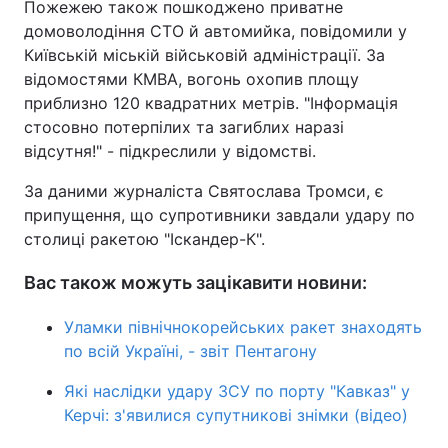
Пожежею також пошкоджено приватне
домоволодіння СТО й автомийка, повідомили у
Київській міській військовій адміністрації. За
відомостями КМВА, вогонь охопив площу
приблизно 120 квадратних метрів. "Інформація
стосовно потерпілих та загиблих наразі
відсутня!" - підкреслили у відомстві.
За даними журналіста Святослава Тромси, є
припущення, що супротивники завдали удару по
столиці ракетою "Іскандер-К".
Вас також можуть зацікавити новини:
Уламки північнокорейських ракет знаходять
по всій Україні, - звіт Пентагону
Які наслідки удару ЗСУ по порту "Кавказ" у
Керчі: з'явилися супутникові знімки (відео)