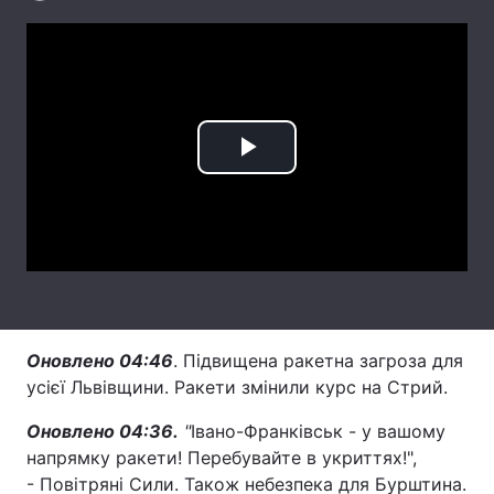
Лонгріди
Відео з Youtube
Статті
Інтерв'ю
Думки
Play
Архів
Вакансії
Video
Контакти
Послуги
Оновлено 04:46
. Підвищена ракетна загроза для
усієї Львівщини. Ракети змінили курс на Стрий.
Оновлено 04:36.
"
Івано-Франківськ - у вашому
напрямку ракети! Перебувайте в укриттях!",
- Повітряні Сили. Також небезпека для Бурштина.