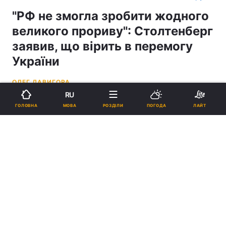
"РФ не змогла зробити жодного
великого прориву": Столтенберг
заявив, що вірить в перемогу
України
ОЛЕГ ДАВИГОРА
RU
00:38, 01.06.24
2 хв.
4146
МОВА
ГОЛОВНА
РОЗДІЛИ
ПОГОДА
ЛАЙТ
Підпишіться на нас в Google