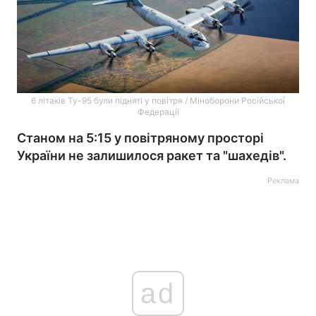
6 літаків Ту-95 були підняті у повітря / Міноборони Російської
Федерації
Станом на 5:15 у повітряному просторі
України не залишилося ракет та "шахедів".
Реклама
ad