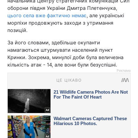
начальника Центру стратегічних комунікацій Сил
оборони півдня України Дмитра Плетенчука,
цього села вже фактично немає
, але українські
морпіхи продовжують заходи з утримання
позицій.
За його словами, здебільше окупанти
намагаються штурмувати населений пункт
Кринки. Зокрема, минулої доби була величезна
кількість атак - 14, але вони були безуспішні.
Реклама